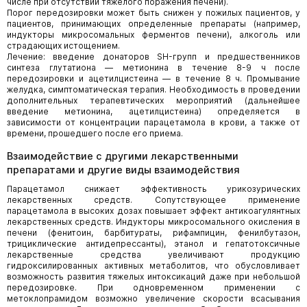
числе при отсутствии тяжелого поражения печени).
Порог передозировки может быть снижен у пожилых пациентов, у
пациентов, принимающих определенные препараты (например,
индукторы микросомальных ферментов печени), алкоголь или
страдающих истощением.
Лечение: введение донаторов SH-групп и предшественников
синтеза глутатиона — метионина в течение 8-9 ч после
передозировки и ацетилцистеина — в течение 8 ч. Промывание
желудка, симптоматическая терапия. Необходимость в проведении
дополнительных терапевтических мероприятий (дальнейшее
введение метионина, ацетилцистеина) определяется в
зависимости от концентрации парацетамола в крови, а также от
времени, прошедшего после его приема.
Взаимодействие с другими лекарственными
препаратами и другие виды взаимодействия
Парацетамол снижает эффективность урикозурических
лекарственных средств. Сопут­ствующее применение
парацетамола в высоких дозах повышает эффект антикоагулянтных
лекарственных средств. Индукторы микросомального окисления в
печени (фенитоин, барбитураты, рифампицин, фенилбутазон,
трициклические антидепрессанты), этанол и гепатотоксичные
лекарственные средства увеличивают продукцию
гидроксилированных активных метаболитов, что обусловливает
возможность развития тяжелых интоксикаций даже при небольшой
передозировке. При одновременном применении с
метоклопрамидом возможно увеличение скорости всасывания