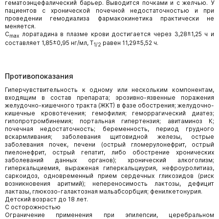
гематоэнцефалический барьер. Выводится почками и с желчью. У
пациентов с хронической почечной недостаточностью и при
проведении гемодиализа фармакокинетика практически не
меняется.
C
лоратадина в плазме крови достигается через 3,28±1,25 ч и
max
составляет 1,85±0,95 нг/мл, T
равен 11,29±5,52 ч.
1/2
Противопоказания
Гиперчувствительность к одному или нескольким компонентам,
входящим в состав препарата; эрозивно-язвенные поражения
желудочно-кишечного тракта (ЖКТ) в фазе обострения; желудочно-
кишечные кровотечения; гемофилия; геморрагический диатез;
гипопротромбинемия; портальная гипертензия; авитаминоз К;
почечная недостаточность; беременность, период грудного
вскармливания; заболевания щитовидной железы, острые
заболевания почек, печени (острый гломерулонефрит, острый
пиелонефрит, острый гепатит, либо обострение хронических
заболеваний данных органов); хронический алкоголизм;
гиперкальциемия, выраженая гиперкальциурия, нефроуролитиаз,
саркоидоз, одновременный прием сердечных гликозидов (риск
возникновения аритмий); непереносимость лактозы, дефицит
лактазы, глюкозо-галактозная мальабсорбция; фенилкетонурия.
Детский возраст до 18 лет.
С осторожностью
Ограничение применения при эпилепсии, церебральном