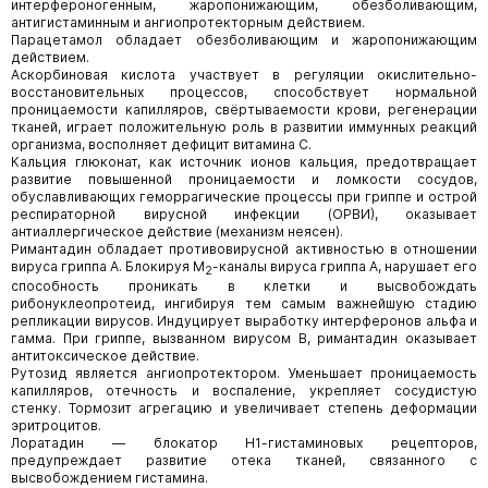
интерфероногенным, жаропонижающим, обезболивающим,
антигистаминным и ангиопротекторным действием.
Парацетамол обладает обезболивающим и жаропонижающим
действием.
Аскорбиновая кислота участвует в регуляции окислительно-
восстановительных процессов, способствует нормальной
проницаемости капилляров, свёртываемости крови, регенерации
тканей, играет положительную роль в развитии иммунных реакций
организма, восполняет дефицит витамина С.
Кальция глюконат, как источник ионов кальция, предотвращает
развитие повышенной проницаемости и ломкости сосудов,
обуславливающих геморрагические процессы при гриппе и острой
респираторной вирусной инфекции (ОРВИ), оказывает
антиаллергическое действие (механизм неясен).
Римантадин обладает противовирусной активностью в отношении
вируса гриппа А. Блокируя М
-каналы вируса гриппа А, нарушает его
2
способность проникать в клетки и высвобождать
рибонуклеопротеид, ингибируя тем самым важнейшую стадию
репликации вирусов. Индуцирует выработку интерферонов альфа и
гамма. При гриппе, вызванном вирусом В, римантадин оказывает
антитоксическое действие.
Рутозид является ангиопротектором. Уменьшает проницаемость
капилляров, отечность и воспаление, укрепляет сосудистую
стенку. Тормозит агрегацию и увеличивает степень деформации
эритроцитов.
Лоратадин — блокатор Н1-гистаминовых рецепторов,
предупреждает развитие отека тканей, связанного с
высвобождением гистамина.