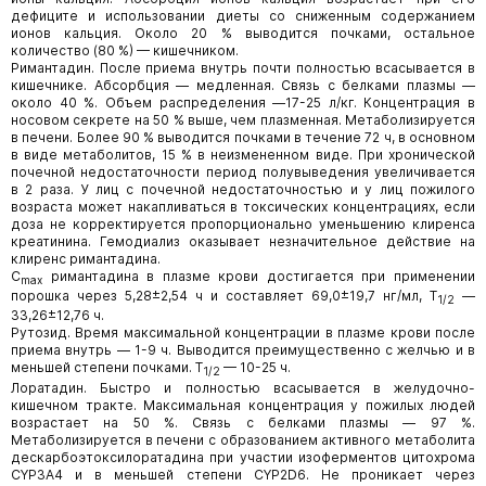
дефиците и использовании диеты со сниженным содержанием
ионов кальция. Около 20 % выводится почками, остальное
количество (80 %) — кишечником.
Римантадин. После приема внутрь почти полностью всасывается в
кишечнике. Абсорбция — медленная. Связь с белками плазмы —
около 40 %. Объем распределения —17-25 л/кг. Концентрация в
носовом секрете на 50 % выше, чем плазменная. Метаболизируется
в печени. Более 90 % выводится почками в течение 72 ч, в основном
в виде метаболитов, 15 % в неизмененном виде. При хронической
почечной недостаточности период полувыведения увеличивается
в 2 раза. У лиц с почечной недостаточностью и у лиц пожилого
возраста может накапливаться в токсических концентрациях, если
доза не корректируется пропорционально уменьшению клиренса
креатинина. Гемодиализ оказывает незначительное действие на
клиренс римантадина.
C
римантадина в плазме крови достигается при применении
max
порошка через 5,28±2,54 ч и составляет 69,0±19,7 нг/мл, T
—
1/2
33,26±12,76 ч.
Рутозид. Время максимальной концентрации в плазме крови после
приема внутрь — 1-9 ч. Выводится преимущественно с желчью и в
меньшей степени почками. T
— 10-25 ч.
1/2
Лоратадин. Быстро и полностью всасывается в желудочно-
кишечном тракте. Максимальная концентрация у пожилых людей
возрастает на 50 %. Связь с белками плазмы — 97 %.
Метаболизируется в печени с образованием активного метаболита
дескарбоэтоксилоратадина при участии изоферментов цитохрома
CYP3A4 и в меньшей степени CYP2D6. Не проникает через