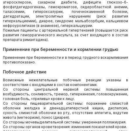
атеросклерозе, сахарном диабете, дефиците глюкозо-6-
фосфатдегидрогеназы, гемохроматозе, сидеробластной анемии,
талассемии, гипероксалурии, почечнокаменной болезни,
дегидратации, электролитных нарушениях (риск развития
гиперкальциемии), диарее, синдроме мальабсорбции, кальциевом
нефроуролитиазе (в анамнезе), гиперкальциурии.
Пожилые пациенты с артериальной гипертензией (повышается риск
развития геморрагического инсульта, за счет входящего в состав
препарата римантадина).
Применение при беременности и кормлении грудью
Применение при беременности и в период грудного вскармливания
противопоказано.
Побочное действие
Возможные нежелательные побочные реакции указаны в
соответствии с входящими в состав компонентами.
Со стороны центральной нервной системы: повышенная
возбудимость, сонливость, тремор, гиперкинезия, головокружение,
головная боль, «приливы» крови к лицу.
Со стороны пищеварительной системы: поражение слизистой
оболочки желудка и двенадцатиперстной кишки, диспепсия,
сухость слизистой оболочки во рту, отсутствие аппетита, вздутие
живота (метеоризм), понос (диарея).
Со стороны мочевыделительной системы: умеренная поллакиурия.
Со стороны органов кроветворения: изменения показателей крови.