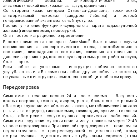
Аллергические реакции: ангионевротический отек,
анафилактический шок, кожная сыпь, зуд, крапивница.
Со стороны кожи: синдром Стивенса-Джонсона, токсический
эпидермальный некролиз (синдром Лайелла) и острый
генерализованный экзантематозный пустулез.
Прочие: угнетение функции инсулярного аппарата поджелудочной
железы (гипергликемия, глюкозурия).
Опыт пострегистрационного применения
®
В ходе применения препарата АнвиМакс
были описаны случаи
возникновения ангионевротического отека, предобморочного
состояния, лихорадочного состояния, снижения артериального
давления, крапивницы, кожного зуда, эритемы, расстройства слуха,
боли в горле.
Если любые из указанных в инструкции побочных эффектов
усугубляются, или Вы заметили любые другие побочные эффекты,
не указанные в инструкции, немедленно сообщите об этом врачу.
Передозировка
Симптомы: в течение первых 24 ч после приема — бледность
кожных покровов, тошнота, диарея, рвота, боль в эпигастральной
области; нарушение метаболизма глюкозы, метаболический ацидоз
(в т. ч. лактоацидоз), гипокалиемия, тахикардия, аритмия, головная
боль, обострение сопутствующих хронических заболеваний.
Симптомы нарушения функции печени могут появиться через 12-48
ч после передозировки. При тяжелой передозировке — печеночная
недостаточность с прогрессирующей энцефалопатией, кома;
острая почечная недостаточность с тубулярным некрозом (в том