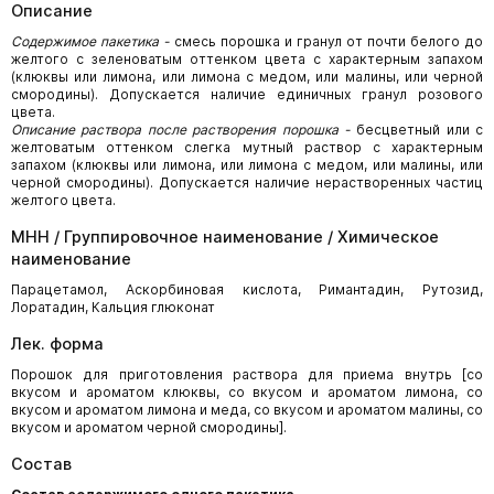
Описание
Содержимое пакетика -
смесь порошка и гранул от почти белого до
желтого с зеленоватым оттенком цвета с характерным запахом
(клюквы или лимона, или лимона с медом, или малины, или черной
смородины). Допускается наличие единичных гранул розового
цвета.
Описание раствора после растворения порошка -
бесцветный или с
желтоватым оттенком слегка мутный раствор с характерным
запахом (клюквы или лимона, или лимона с медом, или малины, или
черной смородины). Допускается наличие нерастворенных частиц
желтого цвета.
МНН / Группировочное наименование / Химическое
наименование
Парацетамол, Аскорбиновая кислота, Римантадин, Рутозид,
Лоратадин, Кальция глюконат
Лек. форма
Порошок для приготовления раствора для приема внутрь [со
вкусом и ароматом клюквы, со вкусом и ароматом лимона, со
вкусом и ароматом лимона и меда, со вкусом и ароматом малины, со
вкусом и ароматом черной смородины].
Состав