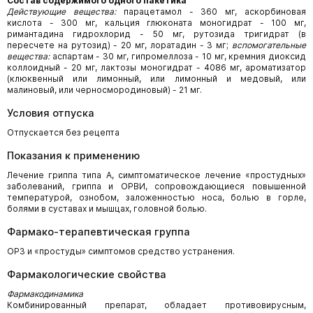
Состав содержимого одного пакетика
Действующие вещества:
парацетамол - 360 мг, аскорбиновая
кислота - 300 мг, кальция глюконата моногидрат - 100 мг,
римантадина гидрохлорид - 50 мг, рутозида тригидрат (в
пересчете на рутозид) - 20 мг, лоратадин - 3 мг;
вспомогательные
вещества:
аспартам - 30 мг, гипромеллоза - 10 мг, кремния диоксид
коллоидный - 20 мг, лактозы моногидрат - 4086 мг, ароматизатор
(клюквенный или лимонный, или лимонный и медовый, или
малиновый, или черносмородиновый) - 21 мг.
Условия отпуска
Отпускается без рецепта
Показания к применению
Лечение гриппа типа А, симптоматическое лечение «простудных»
заболеваний, гриппа и ОРВИ, сопровождающиеся повышенной
температурой, ознобом, заложенностью носа, болью в горле,
болями в суставах и мышцах, головной болью.
Фармако-терапевтическая группа
ОРЗ и «простуды» симптомов средство устранения.
Фармакологические свойства
Фармакодинамика
Комбинированный препарат, обладает противовирусным,