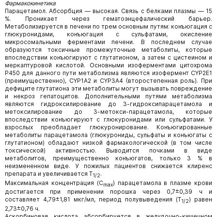
Фармакокинетика
Парацетамол. Абсорбция — высокая. Связь с белками плазмы — 15
%. Проникает через гематоэнцефалический барьер.
Метаболизируется в печени по трем основным путям: конъюгация с
глюкуронидами, конъюгация с сульфатами, окисление
микросомальными ферментами печени. В последнем случае
образуются токсичные промежуточные метаболиты, которые
впоследствии конъюгируют с глутатионом, а затем с цистеином и
меркаптуровой кислотой. Основными изоферментами цитохрома
Р450 для данного пути метаболизма являются изофермент CYP2E1
(преимущественно), CYP1A2 и CYP3A4 (второстепенная роль). При
дефиците глутатиона эти метаболиты могут вызывать повреждение
и некроз гепатоцитов. Дополнительными путями метаболизма
являются гидроксилирование до 3-гидроксипарацетамола и
метоксилирование до 3-метокси-парацетамола, которые
впоследствии конъюгируют с глюкуронидами или сульфатами. У
взрослых преобладает глюкуронирование. Конъюгированные
метаболиты парацетамола (глюкурониды, сульфаты и конъюгаты с
глутатионом) обладают низкой фармакологической (в том числе
токсической) активностью. Выводится почками в виде
метаболитов, преимущественно конъюгатов, только 3 % в
неизмененном виде. У пожилых пациентов снижается клиренс
препарата и увеличивается T
.
1/2
Максимальная концентрация (C
) парацетамола в плазме крови
max
достигается при применении порошка через 0,7±0,39 ч и
составляет 4,79±1,81 мкг/мл, период полувыведения (T
) равен
1/2
2,73±0,76 ч.
Аскорбиновая кислота абсорбируется в желудочно-кишечном