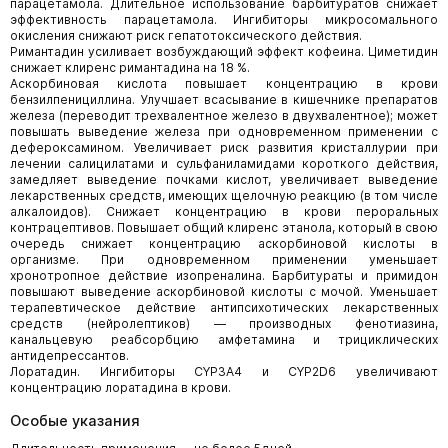
парацетамола. Длительное использование барбитуратов снижает
эффективность парацетамола. Ингибиторы микросомального
окисления снижают риск гепатотоксического действия.
Римантадин усиливает возбуждающий эффект кофеина. Циметидин
снижает клиренс римантадина на 18 %.
Аскорбиновая кислота повышает концентрацию в крови
бензилпенициллина. Улучшает всасывание в кишечнике препаратов
железа (переводит трехвалентное железо в двухвалентное); может
повышать выведение железа при одновременном применении с
дефероксамином. Увеличивает риск развития кристаллурии при
лечении салицилатами и сульфаниламидами короткого действия,
замедляет выведение почками кислот, увеличивает выведение
лекарственных средств, имеющих щелочную реакцию (в том числе
алкалоидов). Снижает концентрацию в крови пероральных
контрацептивов. Повышает общий клиренс этанола, который в свою
очередь снижает концентрацию аскорбиновой кислоты в
организме. При одновременном применении уменьшает
хронотропное действие изопреналина. Барбитураты и примидон
повышают выведение аскорбиновой кислоты с мочой. Уменьшает
терапевтическое действие антипсихотических лекарственных
средств (нейролептиков) — производных фенотиазина,
канальцевую реабсорбцию амфетамина и трициклических
антидепрессантов.
Лоратадин. Ингибиторы CYP3A4 и CYP2D6 увеличивают
концентрацию лоратадина в крови.
Особые указания