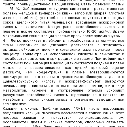
тракте (преимущественно в тощей кишке). Связь с белками плазмы
— 25 %. Заболевания желудочно-кишечного тракта (язвенная
болезнь желудка и 12-перстной кишки, запор или диарея, глистная
инвазия, лямблиоз), употребление свежих фруктовых и овощных
соков, щелочного питья уменьшают всасывание аскорбиновой
кислоты в кишечнике. Концентрация аскорбиновой кислоты в
плазме в норме составляет приблизительно 10-20 мкг/мл. Время
максимальной концентрации в плазме крови после приема внутрь —
4 ч. Легко проникает в лейкоциты, тромбоциты, а затем — во все
ткани; наибольшая концентрация достигается в железистых
органах, лейкоцитах, печени и хрусталике глаза; проникает через
плаценту. Концентрация аскорбиновой кислоты в лейкоцитах и
тромбоцитах выше, чем в эритроцитах и в плазме. При дефицитных
состояниях концентрация в лейкоцитах снижается позднее и более
медленно и рассматривается как лучший критерий оценки
дефицита, чем концентрация в плазме. Метаболизируется
преимущественно в печени в дезоксиаскорбиновую и далее в
щавелевоуксусную кислоту и аскорбат-2-сульфат. Выводится
почками, через кишечник, с потом в неизмененном виде и в виде
метаболитов. Курение и употребление этанола ускоряют
разрушение аскорбиновой кислоты (превращение в неактивные
метаболиты), резко снижая запасы в организме. Выводится при
гемодиализе.
Кальция глюконат. Приблизительно 1/5-1/3 часть перорально
введенного кальция глюконата всасывается в тонкой кишке; этот
процесс зависит от присутствия эргокальциферола, pH,
особенностей диеты и наличия факторов, способных связывать
ионы кальция. Абсорбция ионов кальция возрастает при его