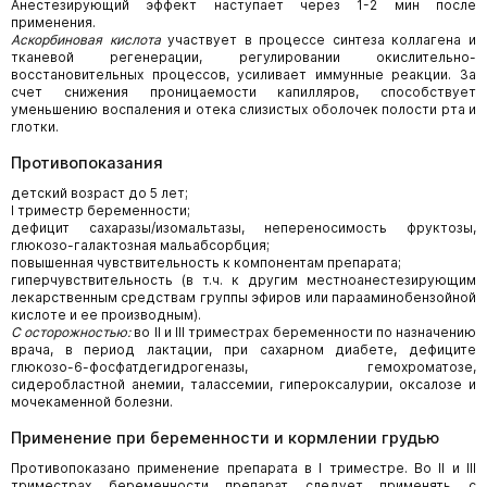
Анестезирующий эффект наступает через 1-2 мин после
применения.
Аскорбиновая кислота
участвует в процессе синтеза коллагена и
тканевой регенерации, регулировании окислительно-
восстановительных процессов, усиливает иммунные реакции. За
счет снижения проницаемости капилляров, способствует
уменьшению воспаления и отека слизистых оболочек полости рта и
глотки.
Противопоказания
детский возраст до 5 лет;
I триместр беременности;
дефицит сахаразы/изомальтазы, непереносимость фруктозы,
глюкозо-галактозная мальабсорбция;
повышенная чувствительность к компонентам препарата;
гиперчувствительность (в т.ч. к другим местноанестезирующим
лекарственным средствам группы эфиров или парааминобензойной
кислоте и ее производным).
С осторожностью:
во II и III триместрах беременности по назначению
врача, в период лактации, при сахарном диабете, дефиците
глюкозо-6-фосфатдегидрогеназы, гемохроматозе,
сидеробластной анемии, талассемии, гипероксалурии, оксалозе и
мочекаменной болезни.
Применение при беременности и кормлении грудью
Противопоказано применение препарата в I триместре. Во II и III
триместрах беременности препарат следует применять с