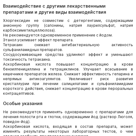
Взаимодействие с другими лекарственными
препаратами и другие виды взаимодействия
Хлоргексидин не совместим с детергентами, содержащими
анионную группу (сапонины, натрия лаурилсульфат, натрия
карбоксиметилцеллюлоза).
Не рекомендуется одновременное применение с йодом.
Этанол усиливает эффект препарата.
Тетракаин снижает антибактериальную активность
сульфаниламидных препаратов.
Сосудосуживающие средства удлиняют эффект и уменьшают
токсичность тетракаина.
Аскорбиновая кислота повышает концентрацию в крови
бензилпенициллина и тетрациклинов. Улучшает всасывание в
кишечнике препаратов железа. Снижает эффективность гепарина и
непрямых антикоагулянтов. Увеличивает риск развития
кристаллурии при лечении салицилатами и сульфаниламидами
короткого действия, снижает концентрацию в крови пероральных
контрацептивов.
Особые указания
Не рекомендуется применять одновременно с препаратами для
лечения полости рта и глотки, содержащими йод (раствор Люголя,
повидон-йод).
Аскорбиновая кислота, входящая в состав препарата, может
изменять результаты некоторых лабораторных тестов, о чем