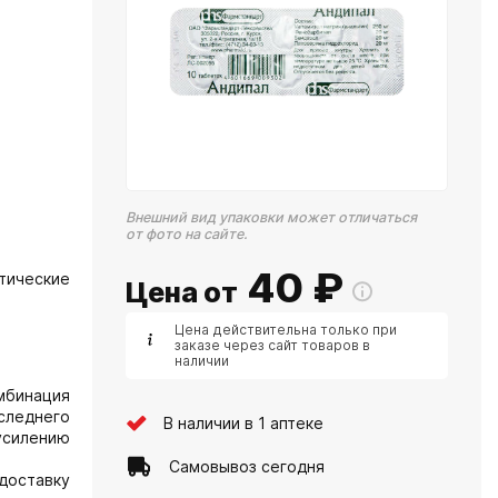
Внешний вид упаковки может отличаться
от фото на сайте.
40
₽
ические
Цена от
Цена действительна только при
заказе через сайт товаров в
наличии
мбинация
следнего
В наличии в 1 аптеке
усилению
Самовывоз сегодня
доставку