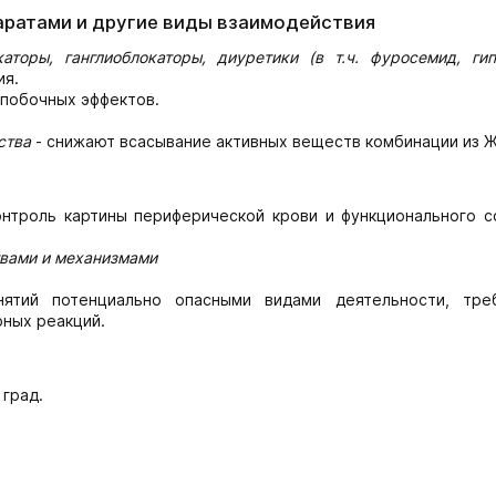
аратами и другие виды взаимодействия
торы, ганглиоблокаторы, диуретики (в т.ч. фуросемид, гип
ия.
 побочных эффектов.
ства
- снижают всасывание активных веществ комбинации из 
нтроль картины периферической крови и функционального с
твами и механизмами
ятий потенциально опасными видами деятельности, тр
ных реакций.
 град.