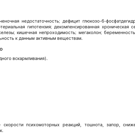
еночная недостаточность; дефицит глюкозо-6-фосфатдегидр
ртериальная гипотензия; декомпенсированная хроническая с
железы; кишечная непроходимость; мегаколон; беременность
льность к данным активным веществам.
ю
дного вскармливания).
е скорости психомоторных реакций, тошнота, запор, сниж
к.