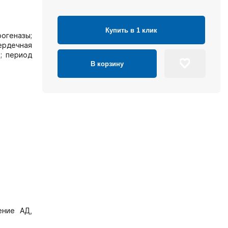
Купить в 1 клик
огеназы;
ердечная
; период
В корзину
ение АД,