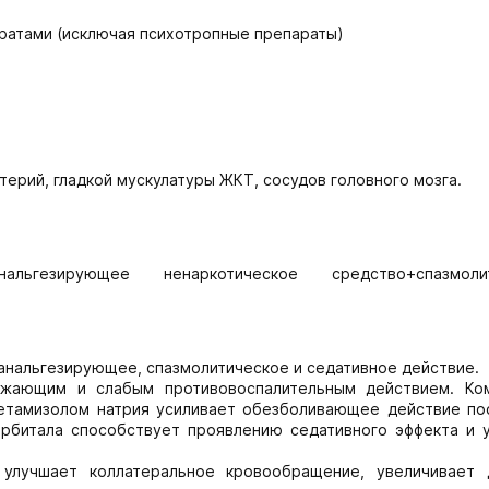
аратами (исключая психотропные препараты)
ерий, гладкой мускулатуры ЖКТ, сосудов головного мозга.
льгезирующее ненаркотическое средство+спазмолит
анальгезирующее, спазмолитическое и седативное действие.
ижающим и слабым противовоспалительным действием. Ко
метамизолом натрия усиливает обезболивающее действие по
арбитала способствует проявлению седативного эффекта и 
улучшает коллатеральное кровообращение, увеличивает 