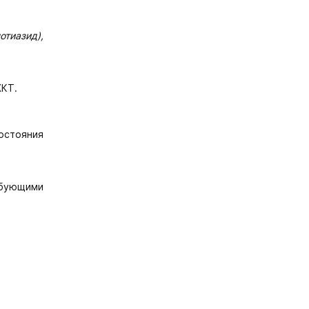
отиазид),
ЖКТ.
остояния
ебующими