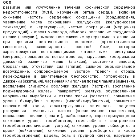
000:
развитие или усугубление течения хронической сердечной
недостаточности (ХСН), нарушения ритма сердца (включая
снижение частоты сердечных сокращений (брадикардия),
увеличение числа сокращений желудочков (желудочковая
тахикардия) и нерегулярные, частые сокращения (мерцания)
предсердий), инфаркт миокарда, обморок, воспаление сосудистой
стенки (васкулит), выраженное снижение артериального давления
при принятии вертикального положения (ортостатическая
гипотензия), разновидность головной боли, которая
характеризуется повторяющимися интенсивными приступами
(мигрень), повышенное потоотделение, нарушение координации
движений различных мышц (атаксия), состояние вялости,
безразличия, отсутствия сил (апатия), сильное эмоциональное
возбуждение, сопровождаемое чувством тревоги и страха,
переходящее в двигательное беспокойство, потребность в
движении (ажитация), частичная или полная потеря памяти (амнезия),
воспаление слизистой оболочки желудка (гастрит), воспаление
поджелудочной железы (панкреатит), желтуха, обусловленная
нарушением выработки и оттока желчи (холестаз), повышение
уровня билирубина в крови (гипербилирубинемия), повышение
показателей крови, характеризующих активность процесса
разрушения печеночных клеток («печеночных» трансаминаз),
воспаление печени (гепатит), заболевание, характеризующееся
снижением уровня тромбоцитов, гемоглобина и эритроцитов
(тромбоцитопеническая пурпура), снижение уровня лейкоцитов в
крови (лейкопения), снижение уровня тромбоцитов в крови
(тромбоцитопения), кашель, боль в грудной клетке, нарушение