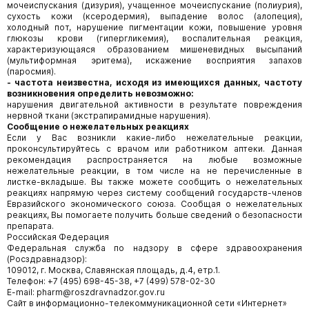
мочеиспускания (дизурия), учащенное мочеиспускание (полиурия),
сухость кожи (ксеродермия), выпадение волос (алопеция),
холодный пот, нарушение пигментации кожи, повышение уровня
глюкозы крови (гипергликемия), воспалительная реакция,
характеризующаяся образованием мишеневидных высыпаний
(мультиформная эритема), искажение восприятия запахов
(паросмия).
- частота неизвестна, исходя из имеющихся данных, частоту
возникновения определить невозможно:
нарушения двигательной активности в результате повреждения
нервной ткани (экстрапирамидные нарушения).
Сообщение о нежелательных реакциях
Если у Вас возникли какие-либо нежелательные реакции,
проконсультируйтесь с врачом или работником аптеки. Данная
рекомендация распространяется на любые возможные
нежелательные реакции, в том числе на не перечисленные в
листке-вкладыше. Вы также можете сообщить о нежелательных
реакциях напрямую через систему сообщений государств-членов
Евразийского экономического союза. Сообщая о нежелательных
реакциях, Вы помогаете получить больше сведений о безопасности
препарата.
Российская Федерация
Федеральная служба по надзору в сфере здравоохранения
(Росздравнадзор):
109012, г. Москва, Славянская площадь, д.4, етр.1.
Телефон: +7 (495) 698-45-38, +7 (499) 578-02-30
E-mail: pharm@roszdravnadzor.gov.ru
Сайт в информационно-телекоммуникационной сети «Интернет»