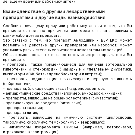
лечащему врачу или работнику аптеки.
Взаимодействие с другими лекарственными
препаратами и другие виды взаимодействия
Сообщите лечащему врачу или работнику аптеки о том, что Вы
принимаете, недавно принимали или можете начать принимать
какие-либо другие препараты.
Это связано с тем, что препарат Амлодипин - ВЕРТЕКС может
повлиять на действие других препаратов или наоборот, может
увеличить риск и степень серьезности нежелательных реакций.
Обязательно поставьте в известность лечащего врача, если Вы
принимаете:
- препараты, также применяющиеся для лечения артериальной
гипертензии и стенокардии (Тиазидные и «петлевые» диуретики,
ингибиторы АПФ, бета-адреноблокаторы и нитраты);
- препараты, подавляющие психическую и нервную активность
(нейролептики);
- препараты, блокирующие альфа1-адренорецепторы;
- антиаритмические средства (например, амиодарон, хинидин);
- препараты, влияющие на обмен холестерина (симвастатин);
- противовирусные средства (ритонавир);
- препараты кальция;
- препараты лития;
- препараты, влияющие на иммунную систему (циклоспорин,
такролимус, сиролимус, темсиролимус и эверолимус);
- ингибиторы изофермента CYP3A4 (например, кетоконазол,
итраконазол, кларитромицин).