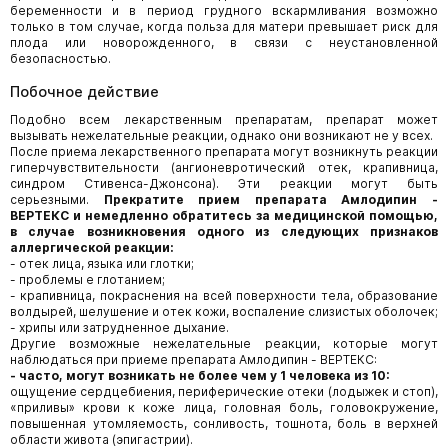
беременности и в период грудного вскармливания возможно
только в том случае, когда польза для матери превышает риск для
плода или новорожденного, в связи с неустановленной
безопасностью.
Побочное действие
Подобно всем лекарственным препаратам, препарат может
вызывать нежелательные реакции, однако они возникают не у всех.
После приема лекарственного препарата могут возникнуть реакции
гиперчувствительности (ангионевротический отек, крапивница,
синдром Стивенса-Джонсона). Эти реакции могут быть
серьезными.
Прекратите прием препарата Амлодипин -
ВЕРТЕКС и немедленно
обратитесь за медицинской помощью,
в случае возникновения одного из следующих признаков
аллергической реакции:
- отек лица, языка или глотки;
- проблемы е глотанием;
- крапивница, покраснения на всей поверхности тела, образование
волдырей, шелушение и отек кожи, воспаление слизистых оболочек;
- хрипы или затрудненное дыхание.
Другие возможные нежелательные реакции, которые могут
наблюдаться при приеме препарата Амлодипин - ВЕРТЕКС:
- часто, могут возникать не более чем у 1 человека из 10:
ощущение сердцебиения, периферические отеки (лодыжек и стоп),
«приливы» крови к коже лица, головная боль, головокружение,
повышенная утомляемость, сонливость, тошнота, боль в верхней
области живота (эпигастрии).