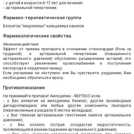
- у детей в возрасте 6-17 лет для лечения:
- артериальной гипертензии.
Фармако-терапевтическая группа
Блокатор "медленных" кальциевых каналов
Фармакологические свойства
Механизм действия
Эффект от приема препарата в отношении стенокардии (боль за
грудиной) и артериальной гипертензии (повышенного
артериального давления) обусловлен расширением артерий, что
способствует увеличению кровоснабжения и поступления
кислорода в сердечную мышцу.
Если улучшение не наступило или Вы чувствуете ухудшение, Вам
необходимо обратиться к врачу.
Противопоказания
Не принимайте препарат Амлодипин - ВЕРТЕКС если:
- у Вас аллергия на амлодипина безилат, другие производные
дигидропиридина или любые другие компоненты препарата
(перечисленные в разделе 6 листка-вкладыша);
- у Вас тяжелая артериальная гипотензия (низкое артериальное
давление);
- у Вас коллапс (острая сосудистая недостаточность,
проявляющаяся резким падением артериального давления);