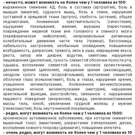
- нечасто, может возникать не более чем у 1 человека из 100:
выраженное снижение АД, боль в суставах (артралгия), боль в
мышцах (миалгия), судороги мышц, боль в спине, нарушения
суставной и хрящевой ткани (артроз), слабость (астения), общее
недомогание, пониженная чувствительность (гипестезия),
ощущение покалывания, жжения, мурашек (парестезия),
повреждение нервной ткани вне головного и спинного мозга
(периферическая нейропатия), непроизвольные ритмичные
колебательные движения части тела (тремор), бессонница,
лабильность настроения, необычные сновидения, повышенная
возбудимость, депрессия, тревога, звон в ушах, извращение вкуса,
рвота, запор или диарея, вздутие, симптомы нарушения
пищеварения (диспепсия), сухость слизистой оболочки полости рта,
одышка, воспаление слизистой носа, носовое кровотечение,
двоение зрения (диплопия), нарушения зрения (аккомодации),
синдром сухого глаза (ксерофтальмия), воспаление слизистой
оболочки глаза (конъюнктивит), боль в глазах, нарушения зрения,
учащенное мочеиспускание, болезненное мочеиспускание,
учащенное ночное мочеиспускание (никтурия), нарушение
эректильной функции, расстройство, связанное с нарушением
пищевого поведения (анорексия), жажда, увеличение/снижение
массы тела, озноб, увеличение грудной железы у мужчин
(гинекомастия), боль неуточненной локализации.
- редко, могут возникать не более чем у 1 человека из 1000:
хроническое аутоиммунное заболевание, при котором снижается
мышечный тонус (миастения), разрастание (гиперплазия) десен,
воспаление кожного покрова (дерматит), повышение аппетита.
- очень редко, могут возникать не более чем у 1 человека из 10