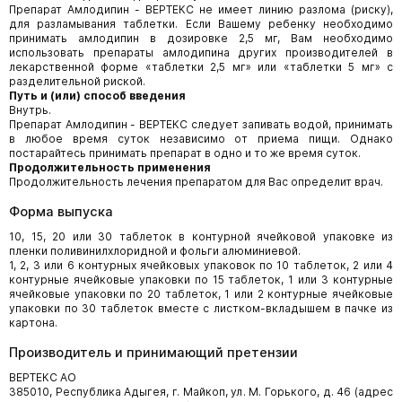
Препарат Амлодипин - ВЕРТЕКС не имеет линию разлома (риску),
для разламывания таблетки. Если Вашему ребенку необходимо
принимать амлодипин в дозировке 2,5 мг, Вам необходимо
использовать препараты амлодипина других производителей в
лекарственной форме «таблетки 2,5 мг» или «таблетки 5 мг» с
разделительной риской.
Путь и (или) способ введения
Внутрь.
Препарат Амлодипин - ВЕРТЕКС следует запивать водой, принимать
в любое время суток независимо от приема пищи. Однако
постарайтесь принимать препарат в одно и то же время суток.
Продолжительность применения
Продолжительность лечения препаратом для Вас определит врач.
Форма выпуска
10, 15, 20 или 30 таблеток в контурной ячейковой упаковке из
пленки поливинилхлоридной и фольги алюминиевой.
1, 2, 3 или 6 контурных ячейковых упаковок по 10 таблеток, 2 или 4
контурные ячейковые упаковки по 15 таблеток, 1 или 3 контурные
ячейковые упаковки по 20 таблеток, 1 или 2 контурные ячейковые
упаковки по 30 таблеток вместе с листком-вкладышем в пачке из
картона.
Производитель и принимающий претензии
ВЕРТЕКС АО
385010, Республика Адыгея, г. Майкоп, ул. М. Горького, д. 46 (адрес