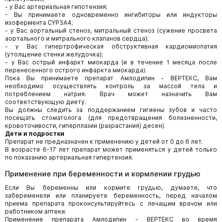
- у Вас артериальная гипотензия;
- Вы принимаете одновременно ингибиторы или индукторы
изофермента CYP3А4;
- у Вас аортальный стеноз, митральный стеноз (сужение просвета
аортального и митрального клапанов сердца);
- у Вас гипертрофическая обструктивная кардиомиопатия
(утолщение стенки желудочка);
- у Вас острый инфаркт миокарда (и в течение 1 месяца после
перенесенного острого инфаркта миокарда).
Пока Вы принимаете препарат Амлодипин - ВЕРТЕКС, Вам
необходимо осуществлять контроль за массой тела и
потреблением натрия. Врач может назначить Вам
соответствующую диету.
Вы должны следить за поддержанием гигиены зубов и часто
посещать стоматолога (для предотвращения болезненности,
кровоточивости, гиперплазии (разрастания) десен).
Дети и подростки
Препарат не предназначен к применению у детей от 0 до 6 лет.
В возрасте 6-17 лет препарат может применяться у детей только
по показанию артериальная гипертензия.
Применение при беременности и кормлении грудью
Если Вы беременны или кормите грудью, думаете, что
забеременели или планируете беременность, перед началом
приема препарата проконсультируйтесь с лечащим врачом или
работником аптеки.
Применение препарата Амлодипин - ВЕРТЕКС во время