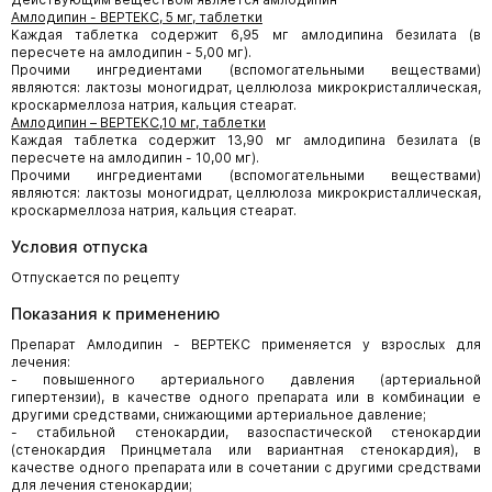
Амлодипин - ВЕРТЕКС, 5 мг, таблетки
Каждая таблетка содержит 6,95 мг амлодипина безилата (в
пересчете на амлодипин - 5,00 мг).
Прочими ингредиентами (вспомогательными веществами)
являются: лактозы моногидрат, целлюлоза микрокристаллическая,
кроскармеллоза натрия, кальция стеарат.
Амлодипин – ВЕРТЕКС,10 мг, таблетки
Каждая таблетка содержит 13,90 мг амлодипина безилата (в
пересчете на амлодипин - 10,00 мг).
Прочими ингредиентами (вспомогательными веществами)
являются: лактозы моногидрат, целлюлоза микрокристаллическая,
кроскармеллоза натрия, кальция стеарат.
Условия отпуска
Отпускается по рецепту
Показания к применению
Препарат Амлодипин - ВЕРТЕКС применяется у взрослых для
лечения:
- повышенного артериального давления (артериальной
гипертензии), в качестве одного препарата или в комбинации е
другими средствами, снижающими артериальное давление;
- стабильной стенокардии, вазоспастической стенокардии
(стенокардия Принцметала или вариантная стенокардия), в
качестве одного препарата или в сочетании с другими средствами
для лечения стенокардии;