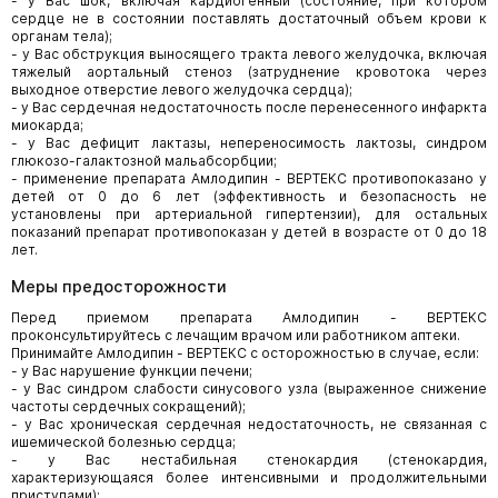
- у Вас шок, включая кардиогенный (состояние, при котором
сердце не в состоянии поставлять достаточный объем крови к
органам тела);
- у Вас обструкция выносящего тракта левого желудочка, включая
тяжелый аортальный стеноз (затруднение кровотока через
выходное отверстие левого желудочка сердца);
- у Вас сердечная недостаточность после перенесенного инфаркта
миокарда;
- у Вас дефицит лактазы, непереносимость лактозы, синдром
глюкозо-галактозной мальабсорбции;
- применение препарата Амлодипин - ВЕРТЕКС противопоказано у
детей от 0 до 6 лет (эффективность и безопасность не
установлены при артериальной гипертензии), для остальных
показаний препарат противопоказан у детей в возрасте от 0 до 18
лет.
Меры предосторожности
Перед приемом препарата Амлодипин - ВЕРТЕКС
проконсультируйтесь с лечащим врачом или работником аптеки.
Принимайте Амлодипин - ВЕРТЕКС с осторожностью в случае, если:
- у Вас нарушение функции печени;
- у Вас синдром слабости синусового узла (выраженное снижение
частоты сердечных сокращений);
- у Вас хроническая сердечная недостаточность, не связанная с
ишемической болезнью сердца;
- у Вас нестабильная стенокардия (стенокардия,
характеризующаяся более интенсивными и продолжительными
приступами);