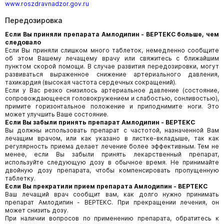
www.roszdravnadzor.gov.ru
Передозировка
Если Вы приняли препарата Амлодипин - ВЕРТЕКС больше, чем
следовало
Если Вы приняли слишком много таблеток, немедленно сообщите
об этом Вашему лечащему врачу или свяжитесь с ближайшим
пунктом скорой помощи. В случае развития передозировки, могут
развиваться выраженное снижение артериального давления,
тахикардия (высокая частота сердечных сокращений).
Если у Вас резко снизилось артериальное давление (состояние,
сопровождающееся головокружением и слабостью, сонливостью),
примите горизонтальное положение и приподнимите ноги. Это
может улучшить Ваше состояние.
Если Вы забыли принять препарат Амлодипин - ВЕРТЕКС
Вы должны использовать препарат с частотой, назначенной Вам
лечащим врачом, или как указано в листке-вкладыше, так как
регулярность приема делает лечение более эффективным. Тем не
менее, если Вы забыли принять лекарственный препарат,
используйте следующую дозу в обычное время. Не принимайте
двойную дозу препарата, чтобы компенсировать пропущенную
таблетку.
Если Вы прекратили прием препарата Амлодипин - ВЕРТЕКС
Ваш лечащий врач сообщит вам, как долго нужно принимать
препарат Амлодипин - ВЕРТЕКС. При прекращении лечения, он
может снизить дозу.
При наличии вопросов по применению препарата, обратитесь к