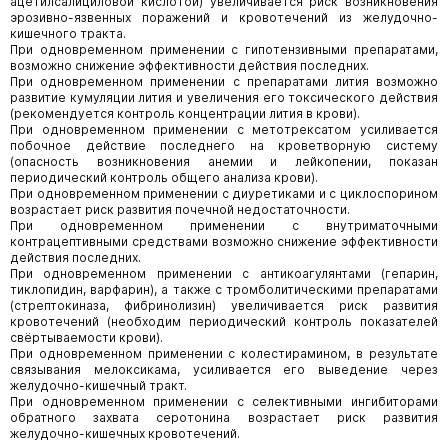
ацетилсалициловой кислотой) увеличивается риск возникновения
эрозивно-язвенных поражений и кровотечений из желудочно-
кишечного тракта.
При одновременном применении с гипотензивными препаратами,
возможно снижение эффективности действия последних.
При одновременном применении с препаратами лития возможно
развитие кумуляции лития и увеличения его токсического действия
(рекомендуется контроль концентрации лития в крови).
При одновременном применении с метотрексатом усиливается
побочное действие последнего на кроветворную систему
(опасность возникновения анемии и лейкопении, показан
периодический контроль общего анализа крови).
При одновременном применении с диуретиками и с циклоспорином
возрастает риск развития почечной недостаточности.
При одновременном применении с внутриматочными
контрацептивными средствами возможно снижение эффективности
действия последних.
При одновременном применении с антикоагулянтами (гепарин,
тиклопидин, варфарин), а также с тромболитическими препаратами
(стрептокиназа, фибринолизин) увеличивается риск развития
кровотечений (необходим периодический контроль показателей
свёртываемости крови).
При одновременном применении с колестирамином, в результате
связывания мелоксикама, усиливается его выведение через
желудочно-кишечный тракт.
При одновременном применении с селективными ингибиторами
обратного захвата серотонина возрастает риск развития
желудочно-кишечных кровотечений.