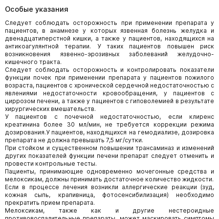
Особые указания
Следует соблюдать осторожность при применении препарата у
пациентов, в анамнезе у которых язвенная болезнь желудка и
двенадцатиперстной кишки, а также у пациентов, находящихся на
антикоагулянтной терапии. У таких пациентов повышен риск
возникновения язвенно-эрозивных заболеваний желудочно-
кишечного тракта.
Следует соблюдать осторожность и контролировать показатели
функции почек при применении препарата у пациентов пожилого
возраста, пациентов с хронической сердечной недостаточностью с
явлениями недостаточности кровообращения, у пациентов с
циррозом печени, а также у пациентов с гиповолемией в результате
хирургических вмешательств.
У пациентов с почечной недостаточностью, если клиренс
креатинина более 30 мл/мин, не требуется коррекции режима
дозирования.У пациентов, находящихся на гемодиализе, дозировка
препарата не должна превышать 7,5 мг/сутки.
При стойком и существенном повышении трансаминаз и изменений
других показателей функции печени препарат следует отменить и
провести контрольные тесты.
Пациенты, принимающие одновременно мочегонные средства и
мелоксикам, должны принимать достаточное количество жидкости.
Если в процессе лечения возникли аллергические реакции (зуд,
кожная сыпь, крапивница, фотосенсибилизация) необходимо
прекратить прием препарата.
Мелоксикам, также как и другие нестероидные
противовоспалительные препараты, может маскировать симптомы