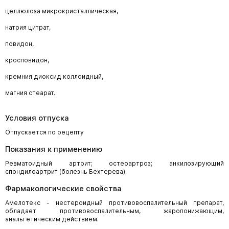
целлюлоза микрокристаллическая,
натрия цитрат,
повидон,
кросповидон,
кремния диоксид коллоидный,
магния стеарат.
Условия отпуска
Отпускается по рецепту
Показания к применению
Ревматоидный артрит; остеоартроз; анкилозирующий
спондилоартрит (болезнь Бехтерева).
Фармакологические свойства
Амелотекс - нестероидный противовоспалительный препарат,
обладает противовоспалительным, жаропонижающим,
анальгетическим действием.