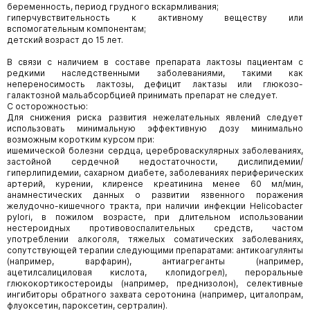
беременность, период грудного вскармливания;
гиперчувствительность к активному веществу или
вспомогательным компонентам;
детский возраст до 15 лет.
В связи с наличием в составе препарата лактозы пациентам с
редкими наследственными заболеваниями, такими как
непереносимость лактозы, дефицит лактазы или глюкозо-
галактозной мальабсорбцией принимать препарат не следует.
С осторожностью:
Для снижения риска развития нежелательных явлений следует
использовать минимальную эффективную дозу минимально
возможным коротким курсом при:
ишемической болезни сердца, цереброваскулярных заболеваниях,
застойной сердечной недостаточности, дислипидемии/
гиперлипидемии, сахарном диабете, заболеваниях периферических
артерий, курении, клиренсе креатинина менее 60 мл/мин,
анамнестических данных о развитии язвенного поражения
желудочно-кишечного тракта, при наличии инфекции Helicobacter
pylori, в пожилом возрасте, при длительном использовании
нестероидных противовоспалительных средств, частом
употреблении алкоголя, тяжелых соматических заболеваниях,
сопутствующей терапии следующими препаратами: антикоагулянты
(например, варфарин), антиагреганты (например,
ацетилсалициловая кислота, клопидогрел), пероральные
глюкокортикостероиды (например, преднизолон), селективные
ингибиторы обратного захвата серотонина (например, циталопрам,
флуоксетин, пароксетин, сертралин).