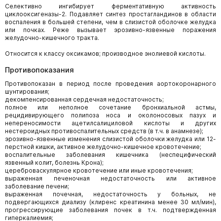
Селективно ингибирует ферментативную активность
циклооксигеназы-2. Подавляет синтез простагландинов в области
воспаления в большей степени, чем в слизистой оболочке желудка
или почках. Реже вызывает эрозивно-язвенные поражения
желудочно-кишечного тракта.
Относится к классу оксикамов; производное энолиевой кислоты.
Противопоказания
Противопоказан в период после проведения аортокоронарного
шунтирования;
декомпенсированная сердечная недостаточность;
полное или неполное сочетание бронхиальной астмы,
рецидивирующего полипоза носа и околоносовых пазух и
непереносимости ацетилсалициловой кислоты и других
нестероидных противоспалительных средств (в т.ч. в анамнезе);
эрозивно-язвенные изменения слизистой оболочки желудка или 12-
перстной кишки, активное желудочно-кишечное кровотечение;
воспалительные заболевания кишечника (неспецифический
язвенный колит, болезнь Крона);
цереброваскулярное кровотечение или иные кровотечения;
выраженная печеночная недостаточность или активное
заболевание печени;
выраженная почечная, недостаточность у больных, не
подвергающихся диализу (клиренс креатинина менее 30 мл/мин),
прогрессирующие заболевания почек в т.ч. подтвержденная
гиперкалиемия;