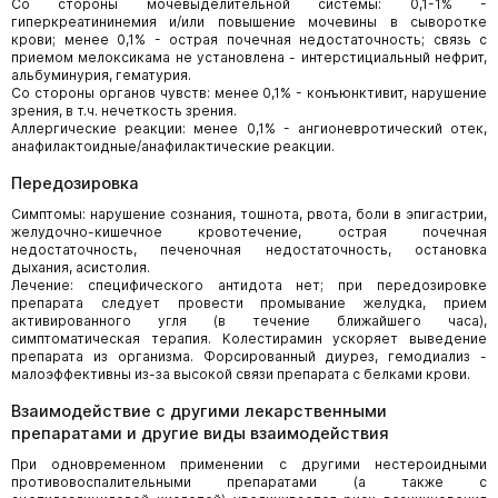
Со стороны мочевыделительной системы: 0,1-1% -
гиперкреатининемия и/или повышение мочевины в сыворотке
крови; менее 0,1% - острая почечная недостаточность; связь с
приемом мелоксикама не установлена - интерстициальный нефрит,
альбуминурия, гематурия.
Со стороны органов чувств: менее 0,1% - конъюнктивит, нарушение
зрения, в т.ч. нечеткость зрения.
Аллергические реакции: менее 0,1% - ангионевротический отек,
анафилактоидные/анафилактические реакции.
Передозировка
Симптомы: нарушение сознания, тошнота, рвота, боли в эпигастрии,
желудочно-кишечное кровотечение, острая почечная
недостаточность, печеночная недостаточность, остановка
дыхания, асистолия.
Лечение: специфического антидота нет; при передозировке
препарата следует провести промывание желудка, прием
активированного угля (в течение ближайшего часа),
симптоматическая терапия. Колестирамин ускоряет выведение
препарата из организма. Форсированный диурез, гемодиализ -
малоэффективны из-за высокой связи препарата с белками крови.
Взаимодействие с другими лекарственными
препаратами и другие виды взаимодействия
При одновременном применении с другими нестероидными
противовоспалительными препаратами (а также с