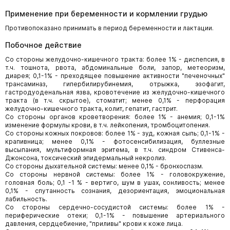
Применение при беременности и кормлении грудью
Противопоказано принимать в период беременности и лактации.
Побочное действие
Со стороны желудочно-кишечного тракта: более 1% - диспепсия, в
т.ч. тошнота, рвота, абдоминальные боли, запор, метеоризм,
диарея; 0,1-1% - преходящее повышение активности "печеночных"
трансаминаз, гипербилирубинемия, отрыжка, эзофагит,
гастродуоденальная язва, кровотечение из желудочно-кишечного
тракта (в т.ч. скрытое), стоматит; менее 0,1% - перфорация
желудочно-кишечного тракта, колит, гепатит, гастрит.
Со стороны органов кроветворения: более 1% - анемия; 0,1-1%
изменение формулы крови, в т.ч. лейкопения, тромбоцитопения.
Со стороны кожных покровов: более 1% - зуд, кожная сыпь; 0,1-1% -
крапивница; менее 0,1% - фотосенсибилизация, буллезные
высыпания, мультиформная эритема, в т.ч. синдром Стивенса-
Джонсона, токсический эпидермальный некролиз.
Со стороны дыхательной системы: менее 0,1% - бронхоспазм.
Со стороны нервной системы: более 1% - головокружение,
головная боль; 0,1 -1 % - вертиго, шум в ушах, сонливость; менее
0,1% - спутанность сознания, дезориентация, эмоциональная
лабильность.
Со стороны сердечно-сосудистой системы: более 1% -
периферические отеки; 0,1-1% - повышение артериального
давления, сердцебиение, "приливы" крови к коже лица.