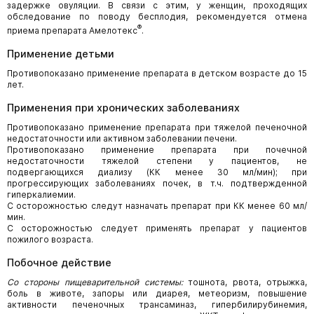
задержке овуляции. В связи с этим, у женщин, проходящих
обследование по поводу бесплодия, рекомендуется отмена
®
приема препарата Амелотекс
.
Применение детьми
Противопоказано применение препарата в детском возрасте до 15
лет.
Применения при хронических заболеваниях
Противопоказано применение препарата при тяжелой печеночной
недостаточности или активном заболевании печени.
Противопоказано применение препарата при почечной
недостаточности тяжелой степени у пациентов, не
подвергающихся диализу (КК менее 30 мл/мин); при
прогрессирующих заболеваниях почек, в т.ч. подтвержденной
гиперкалиемии.
С осторожностью следут назначать препарат при КК менее 60 мл/
мин.
С осторожностью следует применять препарат у пациентов
пожилого возраста.
Побочное действие
Со стороны пищеварительной системы:
тошнота, рвота, отрыжка,
боль в животе, запоры или диарея, метеоризм, повышение
активности печеночных трансаминаз, гипербилирубинемия,