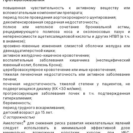
повышенная чувствительность к активному веществу или
вспомогательным компонентам препарата;
период после проведения аортокоронарного шунтирования;
декомпенсированная сердечная недостаточность;
полное или неполное сочетание бронхиальной астмы,
рецидивирующего полипоза носа и околоносовых пазух и
непереносимости ацетилсалициловой кислоты и других НПВП (в т.ч.
в анамнезе);
эрозивно-язвенные изменения слизистой оболочки желудка или
двенадцатиперстной кишки;
активное желудочно-кишечное кровотечение;
воспалительные заболевания кишечника (неспецифический
язвенный колит, болезнь Крона);
цереброваскулярное кровотечение или иные кровотечения;
тяжелая печеночная недостаточность или активное заболевание
печени;
почечная недостаточность тяжелой степени у пациентов, не
подвергающихся диализу (КК <30 мл/мин);
прогрессирующие заболевания почек в т.ч. подтвержденная
гиперкалиемия;
беременность;
период грудного вскармливания;
детский возраст до 15 лет.
С осторожностью
®
Амелотекс
для снижения риска развития нежелательных явлений
следует использовать в минимальной эффективной дозе
минимально возможным коротким курсом при ИБС,