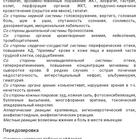
стоматит, эрозивно-язвенные поражения ЖКТ, эзофагит, гастрит,
колит, перфорация органов ЖКТ, желудочно-кишечное
кровотечение (скрытое или явное), гепатит.
Со стороны нервной системы:
головокружение, вертиго, головная
боль, шум в ушах, спутанность сознания, сонливость,
дезориентация, эмоциональная лабильность.
Со стороны дыхательной системы:
бронхоспазм.
Со стороны органов кроветворения:
анемия, лейкопения,
тромбоцитопения.
Со стороны сердечно-сосудистой системы:
периферические отеки,
повышение АД, "приливы" крови к коже лица и верхней части
грудной клетки, сердцебиение.
Со стороны мочевыделительной системы:
отеки,
гиперкреатининемия, повышение концентрации мочевины в
сыворотке крови. В редких случаях - острая почечная
недостаточность, интерстициальный нефрит, альбуминурия,
гематурия.
Со стороны органа зрения:
конъюнктивит, нарушение зрения в т.ч.
нечеткость зрения.
Со стороны кожных покровов:
зуд, кожная сыпь, фотосенсибилизация,
буллезные высыпания, многоформная эритема, токсический
эпидермальный некролиз.
Аллергические реакции:
крапивница, ангионевротический отек,
анафилактоидные, анафилактические реакции.
Местные реакции:
возможны жжение и боль в месте инъекции.
Передозировка
Симптомы:
усиление побочных эффектов.