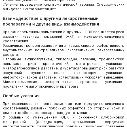
Лечение:
проведение симптоматической терапии. Специфических
антидотов и антагонистов нет.
Взаимодействие с другими лекарственными
препаратами и другие виды взаимодействия
При одновременном применении с другими НПВП повышается риск
развития язвенных поражений ЖКТ и желудочно-кишечного
кровотечения.
Увеличивает концентрацию лития в плазме; снижает эффективность
внутриматочных контрацептивов, гипотензивных лекарственных
средств.
Непрямые антикоагулянты, тиклопидин, гепарин, тромболитики
повышают риск кровотечений; метотрексат усиливает
миелодепрессивное действие; диуретики повышают риск развития
нарушений функции почек; циклоспорин усиливает
нефротоксическое действие; колестирамин ускоряет выведение.
Миелотоксические лекарственные средства усиливают
проявления гематотоксичности препарата.
Особые указания
При возникновении пептических язв или желудочно-кишечного
кровотечения, развитии побочных эффектов со стороны кожи и
слизистых оболочек препарат следует отменить.
У больных с уменьшением ОЦК и сниженной клубочковой
фильтрацией (дегидратация, хроническая сердечная
недостаточность, хирургические операции) возможно появление