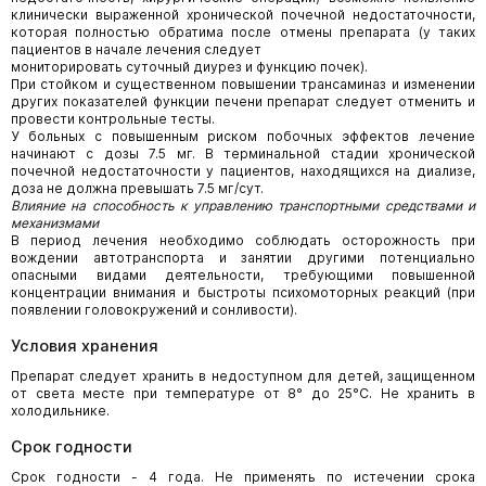
клинически выраженной хронической почечной недостаточности,
которая полностью обратима после отмены препарата (у таких
пациентов в начале лечения следует
мониторировать суточный диурез и функцию почек).
При стойком и существенном повышении трансаминаз и изменении
других показателей функции печени препарат следует отменить и
провести контрольные тесты.
У больных с повышенным риском побочных эффектов лечение
начинают с дозы 7.5 мг. В терминальной стадии хронической
почечной недостаточности у пациентов, находящихся на диализе,
доза не должна превышать 7.5 мг/сут.
Влияние на способность к управлению транспортными средствами и
механизмами
В период лечения необходимо соблюдать осторожность при
вождении автотранспорта и занятии другими потенциально
опасными видами деятельности, требующими повышенной
концентрации внимания и быстроты психомоторных реакций (при
появлении головокружений и сонливости).
Условия хранения
Препарат следует хранить в недоступном для детей, защищенном
от света месте при температуре от 8° до 25°С. Не хранить в
холодильнике.
Срок годности
Срок годности - 4 года. Не применять по истечении срока