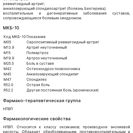
ревматоидный артрит;
анкилозирующий спондилоартрит (болезнь Бехтерева);
воспалительные и дегенеративные заболевания суставов,
сопровождающиеся болевым синдромом.
МКБ-10
Код МКБ-10
Показание
M05
Серопозитивный ревматоидный артрит
M13.9
Артрит неуточненный
M15
Полиартроз
M19.9
Артроз неуточненный
M25.5
Боль в суставе
M42
Остеохондроз позвоночника
M45
Анкилозирующий спондилит
M47
Спондилез
R52.0
Острая боль
R52.2
Другая постоянная боль (хроническая)
Фармако-терапевтическая группа
НПВП
Фармакологические свойства
НПВП. Относится к классу оксикамов; производное энолиевой
кислоты. Обладает обезболивающим, противовоспалительным и