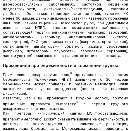
цереброваскулярных заболеваниях, застойной сердечной
недостаточности, дислипидемии/гиперлипидемии, сахарном
диабете, заболеваниях периферических артерий, курении, КК
менее 60 мл/мин, данных анамнеза о развитии язвенного поражения
ЖКТ, при наличии инфекции Helicobacter pylori, при длительном
использовании НПВП, тяжелых соматических заболеваниях,
сопутствующей терапии антикоагулянтами (например, варфарин),
антиагрегантами (например, ацетилсалициловая кислота,
клопидогрел), ГКС для приема внутрь (например, преднизолон),
селективными ингибиторами обратного захвата серотонина
(например, циталопрам, флуоксетин, пароксетин, сертралин),
частом употреблении алкоголя, у пациентов пожилого возраста.
Применение при беременности и кормлении грудью
®
Применение препарата Амелотекс
противопоказано во время
беременности. Применение НПВП женщинами с 20 недели
беременности может привести к развитию маловодия и/или
патологии почек у новорожденных (неонатальная почечная
дисфункция).
Известно, что НПВП проникают в грудное молоко, поэтому
®
применение препарата Амелотекс
в период грудного
вскармливания противопоказано.
Как препарат, ингибирующий синтез ЦОГ/простагландинов,
®
препарат Амелотекс
может оказывать влияние на фертильность, и
поэтому не рекомендуется его применение у женщин,
планирующих беременность. Мелоксикам может приводить к