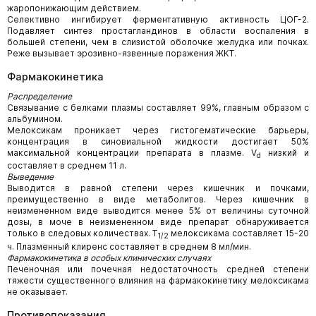
жаропонижающим действием.
Селективно ингибирует ферментативную активность ЦОГ-2.
Подавляет синтез простагландинов в области воспаления в
большей степени, чем в слизистой оболочке желудка или почках.
Реже вызывает эрозивно-язвенные поражения ЖКТ.
Фармакокинетика
Распределение
Связывание с белками плазмы составляет 99%, главным образом с
альбумином.
Мелоксикам проникает через гистогематические барьеры,
концентрация в синовиальной жидкости достигает 50%
максимальной концентрации препарата в плазме. V
низкий и
d
составляет в среднем 11 л.
Выведение
Выводится в равной степени через кишечник и почками,
преимущественно в виде метаболитов. Через кишечник в
неизмененном виде выводится менее 5% от величины суточной
дозы, в моче в неизмененном виде препарат обнаруживается
только в следовых количествах. T
мелоксикама составляет 15-20
1/2
ч. Плазменный клиренс составляет в среднем 8 мл/мин.
Фармакокинетика в особых клинических случаях
Печеночная или почечная недостаточность средней степени
тяжести существенного влияния на фармакокинетику мелоксикама
не оказывает.
Противопоказания