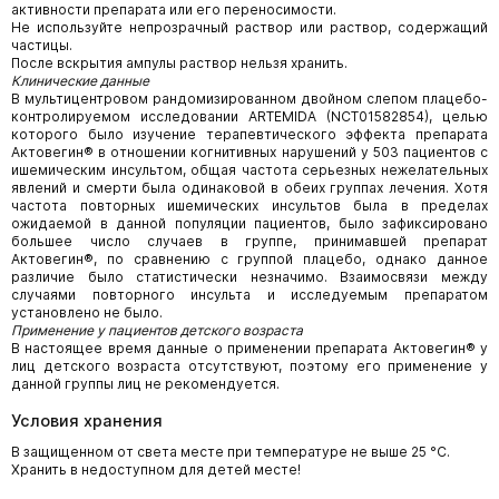
активности препарата или его переносимости.
Не используйте непрозрачный раствор или раствор, содержащий
частицы.
После вскрытия ампулы раствор нельзя хранить.
Клинические данные
В мультицентровом рандомизированном двойном слепом плацебо-
контролируемом исследовании ARTEMIDA (NCT01582854), целью
которого было изучение терапевтического эффекта препарата
Актовегин® в отношении когнитивных нарушений у 503 пациентов с
ишемическим инсультом, общая частота серьезных нежелательных
явлений и смерти была одинаковой в обеих группах лечения. Хотя
частота повторных ишемических инсультов была в пределах
ожидаемой в данной популяции пациентов, было зафиксировано
большее число случаев в группе, принимавшей препарат
Актовегин®, по сравнению с группой плацебо, однако данное
различие было статистически незначимо. Взаимосвязи между
случаями повторного инсульта и исследуемым препаратом
установлено не было.
Применение у пациентов детского возраста
В настоящее время данные о применении препарата Актовегин® у
лиц детского возраста отсутствуют, поэтому его применение у
данной группы лиц не рекомендуется.
Условия хранения
В защищенном от света месте при температуре не выше 25 °С.
Хранить в недоступном для детей месте!