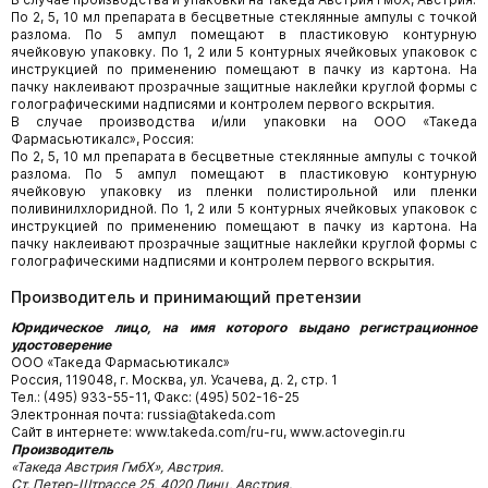
По 2, 5, 10 мл препарата в бесцветные стеклянные ампулы с точкой
разлома. По 5 ампул помещают в пластиковую контурную
ячейковую упаковку. По 1, 2 или 5 контурных ячейковых упаковок с
инструкцией по применению помещают в пачку из картона. На
пачку наклеивают прозрачные защитные наклейки круглой формы с
голографическими надписями и контролем первого вскрытия.
В случае производства и/или упаковки на ООО «Такеда
Фармасьютикалс», Россия:
По 2, 5, 10 мл препарата в бесцветные стеклянные ампулы с точкой
разлома. По 5 ампул помещают в пластиковую контурную
ячейковую упаковку из пленки полистирольной или пленки
поливинилхлоридной. По 1, 2 или 5 контурных ячейковых упаковок с
инструкцией по применению помещают в пачку из картона. На
пачку наклеивают прозрачные защитные наклейки круглой формы с
голографическими надписями и контролем первого вскрытия.
Производитель и принимающий претензии
Юридическое лицо, на имя которого выдано регистрационное
удостоверение
ООО «Такеда Фармасьютикалс»
Россия, 119048, г. Москва, ул. Усачева, д. 2, cтр. 1
Тел.: (495) 933-55-11, Факс: (495) 502-16-25
Электронная почта: russia@takeda.com
Сайт в интернете: www.takeda.com/ru-ru, www.actovegin.ru
Производитель
«Такеда Австрия ГмбХ», Австрия.
Ст. Петер-Штрассе 25, 4020 Линц, Авcтрия.