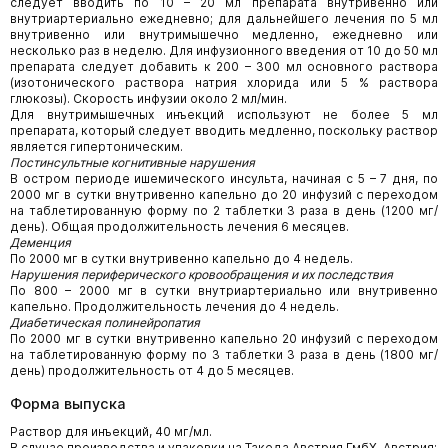
следует вводить по 10 – 20 мл препарата внутривенно или
внутриартериально ежедневно; для дальнейшего лечения по 5 мл
внутривенно или внутримышечно медленно, ежедневно или
несколько раз в неделю. Для инфузионного введения от 10 до 50 мл
препарата следует добавить к 200 – 300 мл основного раствора
(изотонического раствора натрия хлорида или 5 % раствора
глюкозы). Скорость инфузии около 2 мл/мин.
Для внутримышечных инъекций используют не более 5 мл
препарата, который следует вводить медленно, поскольку раствор
является гипертоническим.
Постинсультные когнитивные нарушения
В остром периоде ишемического инсульта, начиная с 5 – 7 дня, по
2000 мг в сутки внутривенно капельно до 20 инфузий с переходом
на таблетированную форму по 2 таблетки 3 раза в день (1200 мг/
день). Общая продолжительность лечения 6 месяцев.
Деменция
По 2000 мг в сутки внутривенно капельно до 4 недель.
Нарушения периферического кровообращения и их последствия
По 800 – 2000 мг в сутки внутриартериально или внутривенно
капельно. Продолжительность лечения до 4 недель.
Диабетическая полинейропатия
По 2000 мг в сутки внутривенно капельно 20 инфузий с переходом
на таблетированную форму по 3 таблетки 3 раза в день (1800 мг/
день) продолжительность от 4 до 5 месяцев.
Форма выпуска
Раствор для инъекций, 40 мг/мл.
В случае производства и упаковки на Такеда Австрия ГмбХ, Австрия: