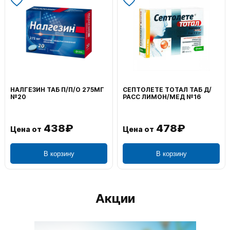
 275МГ
СЕПТОЛЕТЕ ТОТАЛ ТАБ Д/
ВОЛЬТАРЕН ЭМУЛЬГЕ
РАСС ЛИМОН/МЕД №16
НАРУЖ 2% 100Г
478₽
1 106₽
Цена от
Цена от
В корзину
В корзину
Акции