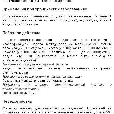
Противопоказан лицам в возрасте до 18 лет.
Применения при хронических заболеваниях
Противопоказан пациентам с декомпенсированной сердечной
недостаточностью, отеком легких, олигурией, анурией, задержкой
жидкости в организме.
Побочное действие
Частота побочных эффектов определялась в соответствии с
классификацией Совета международных медицинских научных
организаций (CIOMS): очень часто (≥ 1/10); часто (≥ 1/100 до <1/10);
нечасто (≥ 1/1000 до <1/100); редко (≥ 1/10000 до <1/1000); очень
редко (<1/10000); не известно (не может быть оценена по
имеющимся данным).
Нарушения со стороны иммунной системы
Редко: аллергические реакции (лекарственная лихорадка,
симптомы шока).
Нарушения со стороны кожи и подкожной клетчатки
Редко: крапивница, внезапное покраснение.
Нарушения со стороны скелетно-мышечной системы и
соединительных тканей:
Не известно: миалгия.
Передозировка
Согласно данным доклинических исследований Актовегин® не
проявляет токсических эффектов даже при превышении дозы в 30–