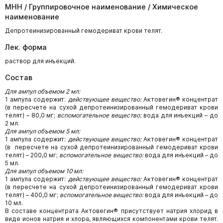
МНН / Группировочное наименование / Химическое
наименование
Депротеинизированный гемодериват крови телят.
Лек. форма
раствор для инъекций.
Состав
Для ампул объемом 2 мл:
1 ампула содержит:
действующее вещество:
Актовегин® концентрат
(в пересчете на сухой депротеинизированный гемодериват крови
телят) – 80,0 мг;
вспомогательное вещество:
вода для инъекций – до
2 мл.
Для ампул объемом 5 мл:
1 ампула содержит:
действующее вещество:
Актовегин® концентрат
(в пересчете на сухой депротеинизированный гемодериват крови
телят) – 200,0 мг;
вспомогательное вещество:
вода для инъекций – до
5 мл.
Для ампул объемом 10 мл:
1 ампула содержит:
действующее вещество:
Актовегин® концентрат
(в пересчете на сухой депротеинизированный гемодериват крови
телят) – 400,0 мг;
вспомогательное вещество:
вода для инъекций – до
10 мл.
В составе концентрата Актовегин® присутствует натрия хлорид в
виде ионов натрия и хлора, являющихся компонентами крови телят.