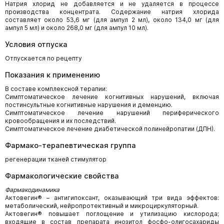
Натрия хлорид не добавляется и не удаляется в процессе
производства концентрата. Содержание натрия хлорида
составляет около 53,6 мг (для ампул 2 мл), около 134,0 мг (для
ампул 5 мл) и около 268,0 мг (для ампул 10 мл).
Условия отпуска
Отпускается по рецепту
Показания к применению
В составе комплексной терапии:
Симптоматическое лечение когнитивных нарушений, включая
постинсультные когнитивные нарушения и деменцию.
Симптоматическое лечение нарушений периферического
кровообращения и их последствий.
Симптоматическое лечение диабетической полинейропатии (ДПН).
Фармако-терапевтическая группа
регенерации тканей стимулятор
Фармакологические свойства
Фармакодинамика
Актовегин® – антигипоксант, оказывающий три вида эффектов:
метаболический, нейропротективный и микроциркуляторный.
Актовегин® повышает поглощение и утилизацию кислорода;
входящие в состав препарата инозитол фосфо-олигосахариды