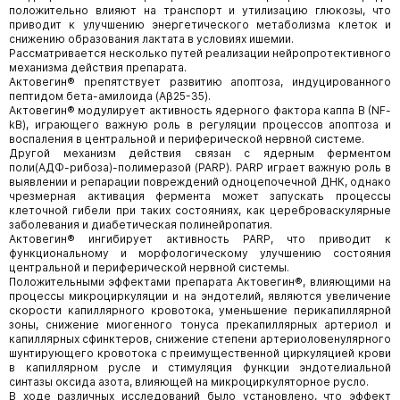
положительно влияют на транспорт и утилизацию глюкозы, что
приводит к улучшению энергетического метаболизма клеток и
снижению образования лактата в условиях ишемии.
Рассматривается несколько путей реализации нейропротективного
механизма действия препарата.
Актовегин® препятствует развитию апоптоза, индуцированного
пептидом бета-амилоида (Aβ25-35).
Актовегин® модулирует активность ядерного фактора каппа В (NF-
kB), играющего важную роль в регуляции процессов апоптоза и
воспаления в центральной и периферической нервной системе.
Другой механизм действия связан с ядерным ферментом
поли(АДФ-рибоза)-полимеразой (PARP). PARP играет важную роль в
выявлении и репарации повреждений одноцепочечной ДНК, однако
чрезмерная активация фермента может запускать процессы
клеточной гибели при таких состояниях, как цереброваскулярные
заболевания и диабетическая полинейропатия.
Актовегин® ингибирует активность PARP, что приводит к
функциональному и морфологическому улучшению состояния
центральной и периферической нервной системы.
Положительными эффектами препарата Актовегин®, влияющими на
процессы микроциркуляции и на эндотелий, являются увеличение
скорости капиллярного кровотока, уменьшение перикапиллярной
зоны, снижение миогенного тонуса прекапиллярных артериол и
капиллярных сфинктеров, снижение степени артериоловенулярного
шунтирующего кровотока с преимущественной циркуляцией крови
в капиллярном русле и стимуляция функции эндотелиальной
синтазы оксида азота, влияющей на микроциркуляторное русло.
В ходе различных исследований было установлено, что эффект