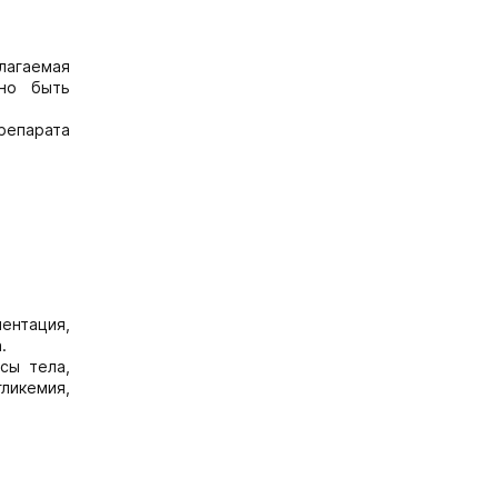
лагаемая
жно быть
репарата
ментация,
.
сы тела,
ликемия,