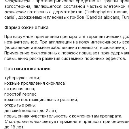
Клотримазол
- противогрибковое средство из группы прои
эргостерина, являющегося составной частью клеточной
отношении
патогенных дерматофитов (Trichophyton rubrum, 
canis), дрожжевых и плесневых грибов (Candida albicans, Turolo
Фармакокинетика
При наружном применении препарата в терапевтических до
незначительное. При аппликации на кожу интенсивность вс
(воспаление и кожные заболевания повышают всасывание).
Применение окклюзионных повязок повышает трансдермаль
повышению риска развития системных побочных эффектов.
Противопоказания
туберкулез кожи;
кожные проявления сифилиса;
ветряная оспа;
простой герпес;
кожные поствакцинальные реакции;
открытые раны;
детский возраст до 2 лет;
повышенная чувствительность к компонентам препарата.
С осторожностью
следует применять препарат при беременн
до 18 лет.