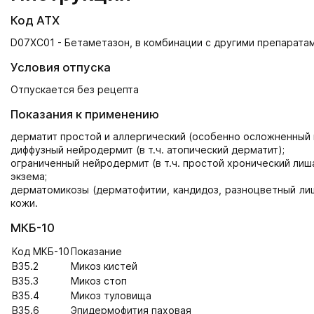
Код АТХ
D07XC01 - Бетаметазон, в комбинации с другими препарата
Условия отпуска
Отпускается без рецепта
Показания к применению
дерматит простой и аллергический (особенно осложненный
диффузный нейродермит (в т.ч. атопический дерматит);
ограниченный нейродермит (в т.ч. простой хронический лиша
экзема;
дерматомикозы (дерматофитии, кандидоз, разноцветный лиш
кожи.
МКБ-10
Код МКБ-10
Показание
B35.2
Микоз кистей
B35.3
Микоз стоп
B35.4
Микоз туловища
B35.6
Эпидермофития паховая