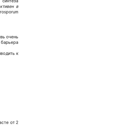
 синтеза
ктивен в
crosporum
вь очень
о барьера
водить к
асте от 2