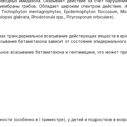
зводных имидазола. Оказывает действие за счет нарушения
 мембраны грибов. Обладает широким спектром действия.
А
Trichophyton mentagrophytes, Epidermophyton floccosum, Mi
psis glabrata, Rhodotorula spp., Pityrosporum orbiculare).
зах трансдермальное всасывание действующих веществ в кро
асывания бетаметазона зависит от состояния эпидермальног
ное всасывание бетаметазона и гентамицина, что может при
ости (особенно в I триместре), у детей и подростков в возр