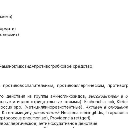
кзема)
дерматит
родермит)
к-аминогликозид+противогрибковое средство
 противовоспалительным, противоаллергическим, противог
го действия из группы аминогликозидов,
высокоактивен в о
ные и индол-отрицательные штаммы), Escherichia coli, Klebsie
ylococcus spp. (метициллинорезистентные).
Активен в отношени
p. К гентамицину
резистентны:
Neisseria meningitidis, Treponema 
tococcus pneumoniae), Providencia rettgeri).
ивоаллергическое, антиэкссудативное действие.