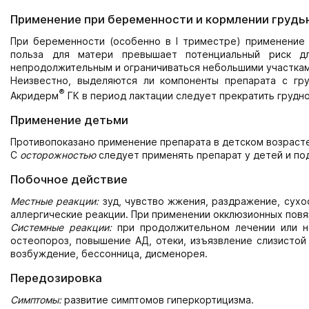
Применение при беременности и кормлении грудь
При беременности (особенно в I триместре) применение 
польза для матери превышает потенциальный риск д
непродолжительным и ограничиваться небольшими участкам
Неизвестно, выделяются ли компоненты препарата с гр
®
Акридерм
ГК в период лактации следует прекратить грудн
Применение детьми
Противопоказано применение препарата в детском возрасте
С
осторожностью
следует применять препарат у детей и под
Побочное действие
Местные реакции:
зуд, чувство жжения, раздражение, сухос
аллергические реакции. При применении окклюзионных повяз
Системные реакции:
при продолжительном лечении или н
остеопороз, повышение АД, отеки, изъязвление слизистой
возбуждение, бессонница, дисменорея.
Передозировка
Симптомы:
развитие симптомов гиперкортицизма.