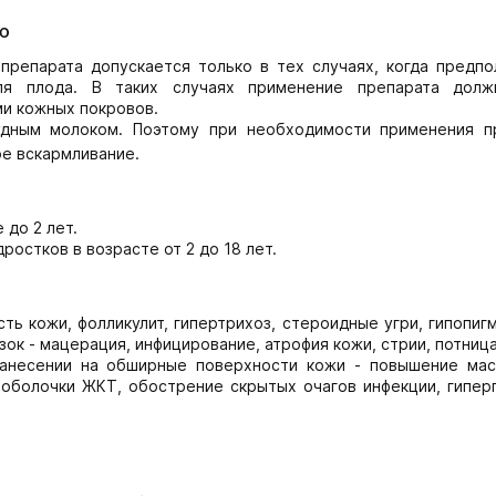
ю
препарата допускается только в тех случаях, когда предпо
ля плода. В таких случаях применение препарата дол
и кожных покровов.
удным молоком. Поэтому при необходимости применения п
ое вскармливание.
 до 2 лет.
ростков в возрасте от 2 до 18 лет.
ть кожи, фолликулит, гипертрихоз, стероидные угри, гипопиг
ок - мацерация, инфицирование, атрофия кожи, стрии, потница
анесении на обширные поверхности кожи - повышение мас
 оболочки ЖКТ, обострение скрытых очагов инфекции, гиперг