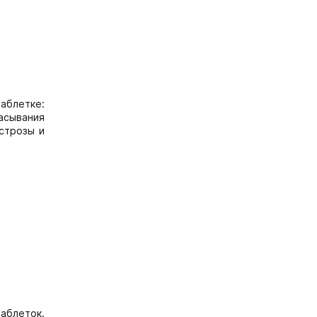
аблетке:
асывания
кстрозы и
таблеток.