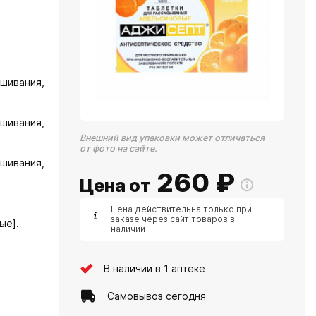
шивания,
шивания,
Внешний вид упаковки может отличаться
от фото на сайте.
шивания,
260
₽
Цена от
Цена действительна только при
заказе через сайт товаров в
ые].
наличии
В наличии в 1 аптеке
Самовывоз сегодня