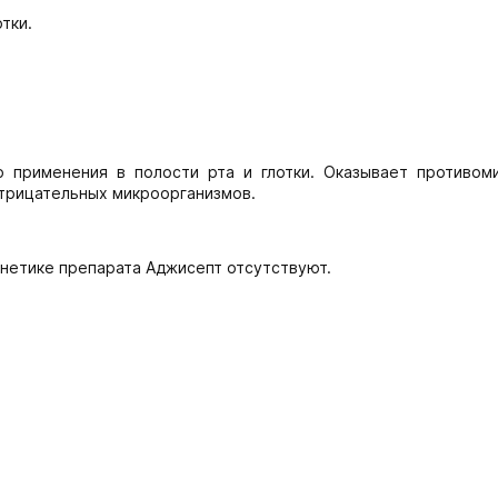
тки.
о применения в полости рта и глотки. Оказывает противом
отрицательных микроорганизмов.
инетике препарата Аджисепт отсутствуют.