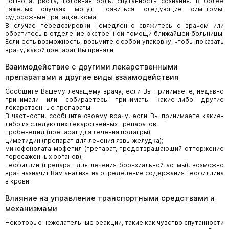
тошнота, рвота, головная боль, спутанность сознания. В более
тяжелых случаях могут появиться следующие симптомы:
судорожные припадки, кома.
В случае передозировки немедленно свяжитесь с врачом или
обратитесь в отделение экстренной помощи ближайшей больницы.
Если есть возможность, возьмите с собой упаковку, чтобы показать
врачу, какой препарат Вы приняли.
Взаимодействие с другими лекарственными
препаратами и другие виды взаимодействия
Сообщите Вашему лечащему врачу, если Вы принимаете, недавно
принимали или собираетесь принимать какие-либо другие
лекарственные препараты.
В частности, сообщите своему врачу, если Вы принимаете какие-
либо из следующих лекарственных препаратов:
пробенецид (препарат для лечения подагры);
циметидин (препарат для лечения язвы желудка);
микофенолата мофетил (препарат, предотвращающий отторжение
пересаженных органов);
теофиллин (препарат для лечения бронхиальной астмы), возможно
врач назначит Вам анализы на определение содержания теофиллина
в крови.
Влияние на управление транспортными средствами и
механизмами
Некоторые нежелательные реакции, такие как чувство спутанности