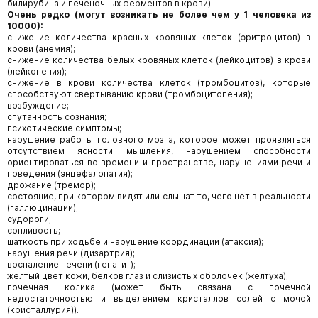
билирубина и печеночных ферментов в крови).
Очень редко (могут возникать не более чем у 1 человека из
10000):
снижение количества красных кровяных клеток (эритроцитов) в
крови (анемия);
снижение количества белых кровяных клеток (лейкоцитов) в крови
(лейкопения);
снижение в крови количества клеток (тромбоцитов), которые
способствуют свертыванию крови (тромбоцитопения);
возбуждение;
спутанность сознания;
психотические симптомы;
нарушение работы головного мозга, которое может проявляться
отсутствием ясности мышления, нарушением способности
ориентироваться во времени и пространстве, нарушениями речи и
поведения (энцефалопатия);
дрожание (тремор);
состояние, при котором видят или слышат то, чего нет в реальности
(галлюцинации);
судороги;
сонливость;
шаткость при ходьбе и нарушение координации (атаксия);
нарушения речи (дизартрия);
воспаление печени (гепатит);
желтый цвет кожи, белков глаз и слизистых оболочек (желтуха);
почечная колика (может быть связана с почечной
недостаточностью и выделением кристаллов солей с мочой
(кристаллурия)).