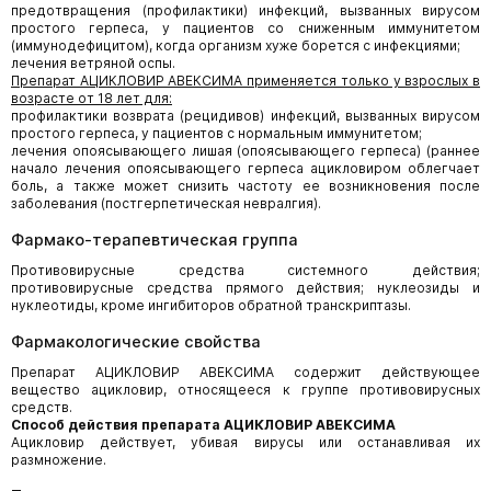
предотвращения (профилактики) инфекций, вызванных вирусом
простого герпеса, у пациентов со сниженным иммунитетом
(иммунодефицитом), когда организм хуже борется с инфекциями;
лечения ветряной оспы.
Препарат АЦИКЛОВИР АВЕКСИМА применяется только у взрослых в
возрасте от 18 лет для:
профилактики возврата (рецидивов) инфекций, вызванных вирусом
простого герпеса, у пациентов с нормальным иммунитетом;
лечения опоясывающего лишая (опоясывающего герпеса) (раннее
начало лечения опоясывающего герпеса ацикловиром облегчает
боль, а также может снизить частоту ее возникновения после
заболевания (постгерпетическая невралгия).
Фармако-терапевтическая группа
Противовирусные средства системного действия;
противовирусные средства прямого действия; нуклеозиды и
нуклеотиды, кроме ингибиторов обратной транскриптазы.
Фармакологические свойства
Препарат АЦИКЛОВИР АВЕКСИМА содержит действующее
вещество ацикловир, относящееся к группе противовирусных
средств.
Способ действия препарата АЦИКЛОВИР АВЕКСИМА
Ацикловир действует, убивая вирусы или останавливая их
размножение.