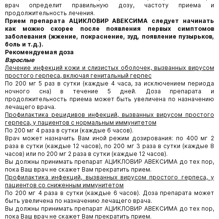
врач определит правильную дозу, частоту приема и
продолжительность лечения.
Прием препарата АЦИКЛОВИР АВЕКСИМА следует начинать
как можно скорее после появления первых симптомов
заболевания (жжение, покраснение, зуд, появление пузырьков,
боль и т.д.).
Рекомендуемая доза
Взрослые
Лечение инфекций кожи и слизистых оболочек, вызванных вирусом
простого герпеса, включая генитальный герпес
По 200 мг 5 раз в сутки (каждые 4 часа, за исключением периода
ночного сна) в течение 5 дней. Доза препарата и
продолжительность приема может быть увеличена по назначению
лечащего врача.
Профилактика рецидивов инфекций, вызванных вирусом простого
герпеса, у пациентов с нормальным иммунитетом
По 200 мг 4 раза в сутки (каждые 6 часов).
Врач может назначить Вам иной режим дозирования: по 400 мг 2
раза в сутки (каждые 12 часов), по 200 мг 3 раза в сутки (каждые 8
часов) или по 200 мг 2 раза в сутки (каждые 12 часов).
Вы должны принимать препарат АЦИКЛОВИР АВЕКСИМА до тех пор,
пока Ваш врач не скажет Вам прекратить прием.
Профилактика инфекций, вызванных вирусом простого герпеса, у
пациентов со сниженным иммунитетом
По 200 мг 4 раза в сутки (каждые 6 часов). Доза препарата может
быть увеличена по назначению лечащего врача.
Вы должны принимать препарат АЦИКЛОВИР АВЕКСИМА до тех пор,
пока Ваш врач не скажет Вам прекратить прием.