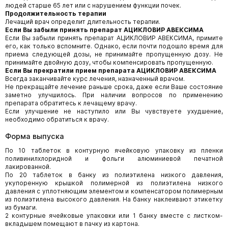
людей старше 65 лет или с нарушением функции почек.
Продолжительность терапии
Лечащий врач определит длительность терапии.
Если Вы забыли принять препарат АЦИКЛОВИР АВЕКСИМА
Если Вы забыли принять препарат АЦИКЛОВИР АВЕКСИМА, примите
его, как только вспомните. Однако, если почти подошло время для
приема следующей дозы, не принимайте пропущенную дозу. Не
принимайте двойную дозу, чтобы компенсировать пропущенную.
Если Вы прекратили прием препарата АЦИКЛОВИР АВЕКСИМА
Всегда заканчивайте курс лечения, назначенный врачом.
Не прекращайте лечение раньше срока, даже если Ваше состояние
заметно улучшилось. При наличии вопросов по применению
препарата обратитесь к лечащему врачу.
Если улучшение не наступило или Вы чувствуете ухудшение,
необходимо обратиться к врачу.
Форма выпуска
По 10 таблеток в контурную ячейковую упаковку из пленки
поливинилхлоридной и фольги алюминиевой печатной
лакированной.
По 20 таблеток в банку из полиэтилена низкого давления,
укупоренную крышкой полимерной из полиэтилена низкого
давления с уплотняющим элементом и компенсатором полимерным
из полиэтилена высокого давления. На банку наклеивают этикетку
из бумаги.
2 контурные ячейковые упаковки или 1 банку вместе с листком-
вкладышем помещают в пачку из картона.