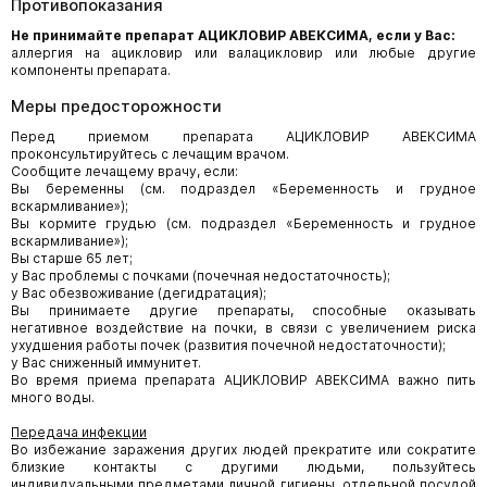
Противопоказания
Не принимайте препарат АЦИКЛОВИР АВЕКСИМА, если у Вас:
аллергия на ацикловир или валацикловир или любые другие
компоненты препарата.
Меры предосторожности
Перед приемом препарата АЦИКЛОВИР АВЕКСИМА
проконсультируйтесь с лечащим врачом.
Сообщите лечащему врачу, если:
Вы беременны (см. подраздел «Беременность и грудное
вскармливание»);
Вы кормите грудью (см. подраздел «Беременность и грудное
вскармливание»);
Вы старше 65 лет;
у Вас проблемы с почками (почечная недостаточность);
у Вас обезвоживание (дегидратация);
Вы принимаете другие препараты, способные оказывать
негативное воздействие на почки, в связи с увеличением риска
ухудшения работы почек (развития почечной недостаточности);
у Вас сниженный иммунитет.
Во время приема препарата АЦИКЛОВИР АВЕКСИМА важно пить
много воды.
Передача инфекции
Во избежание заражения других людей прекратите или сократите
близкие контакты с другими людьми, пользуйтесь
индивидуальными предметами личной гигиены, отдельной посудой