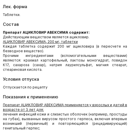
Лек. форма
Таблетки.
Состав
Препарат АЦИКЛОВИР АВЕКСИМА содержит:
Действующим веществом является ацикловир.
АЦИКЛОВИР АВЕКСИМА, 200 мг, таблетки
Каждая таблетка содержит 200 мг ацикловира (в пересчете на
безводное вещество).
Прочими ингредиентами (вспомогательными веществами)
являются: крахмал картофельный, лактозы моногидрат, повидон
К17, сахароза (сахар), натрия лаурилсульфат, магния стеарат,
стеариновая кислота.
Условия отпуска
Отпускается по рецепту
Показания к применению
Препарат АЦИКЛОВИР АВЕКСИМА применяется у взрослых и детей в
возрасте от 3 лет для:
лечения инфекций кожи и слизистых оболочек (например, простуды
на губах), вызванных вирусом простого герпеса, включая впервые
возникший (первичный) и повторяющийся (рецидивирующий)
генитальный герпес;