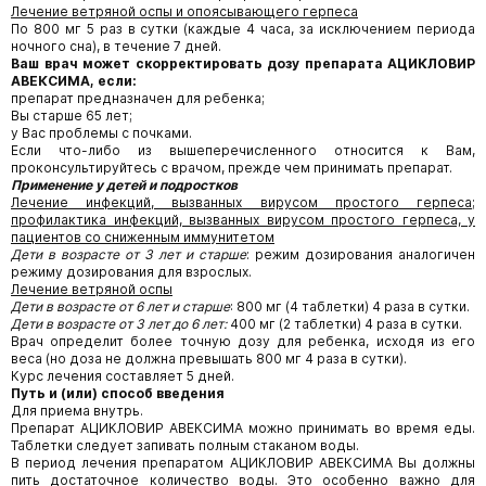
Лечение ветряной оспы и опоясывающего герпеса
По 800 мг 5 раз в сутки (каждые 4 часа, за исключением периода
ночного сна), в течение 7 дней.
Ваш врач может скорректировать дозу препарата АЦИКЛОВИР
АВЕКСИМА, если:
препарат предназначен для ребенка;
Вы старше 65 лет;
у Вас проблемы с почками.
Если что-либо из вышеперечисленного относится к Вам,
проконсультируйтесь с врачом, прежде чем принимать препарат.
Применение у детей и подростков
Лечение инфекций, вызванных вирусом простого герпеса;
профилактика инфекций, вызванных вирусом простого герпеса, у
пациентов со сниженным иммунитетом
Дети в возрасте от 3 лет и старше
: режим дозирования аналогичен
режиму дозирования для взрослых.
Лечение ветряной оспы
Дети в возрасте от 6 лет и старше
: 800 мг (4 таблетки) 4 раза в сутки.
Дети в возрасте от 3 лет до 6 лет:
400 мг (2 таблетки) 4 раза в сутки.
Врач определит более точную дозу для ребенка, исходя из его
веса (но доза не должна превышать 800 мг 4 раза в сутки).
Курс лечения составляет 5 дней.
Путь и (или) способ введения
Для приема внутрь.
Препарат АЦИКЛОВИР АВЕКСИМА можно принимать во время еды.
Таблетки следует запивать полным стаканом воды.
В период лечения препаратом АЦИКЛОВИР АВЕКСИМА Вы должны
пить достаточное количество воды. Это особенно важно для