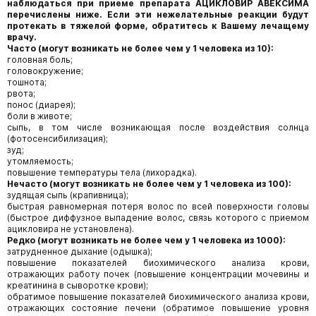
наблюдаться при приеме препарата АЦИКЛОВИР АВЕКСИМА
перечислены ниже. Если эти нежелательные реакции будут
протекать в тяжелой форме, обратитесь к Вашему лечащему
врачу.
Часто (могут возникать не более чем у 1 человека из 10):
головная боль;
головокружение;
тошнота;
рвота;
понос (диарея);
боли в животе;
сыпь, в том числе возникающая после воздействия солнца
(фотосенсибилизация);
зуд;
утомляемость;
повышение температуры тела (лихорадка).
Нечасто (могут возникать не более чем у 1 человека из 100):
зудящая сыпь (крапивница);
быстрая равномерная потеря волос по всей поверхности головы
(быстрое диффузное выпадение волос, связь которого с приемом
ацикловира не установлена).
Редко (могут возникать не более чем у 1 человека из 1000):
затрудненное дыхание (одышка);
повышение показателей биохимического анализа крови,
отражающих работу почек (повышение концентрации мочевины и
креатинина в сыворотке крови);
обратимое повышение показателей биохимического анализа крови,
отражающих состояние печени (обратимое повышение уровня