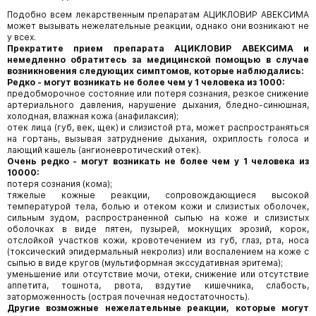
Подобно всем лекарственным препаратам АЦИКЛОВИР АВЕКСИМА
может вызывать нежелательные реакции, однако они возникают не
у всех.
Прекратите прием препарата АЦИКЛОВИР АВЕКСИМА и
немедленно обратитесь за медицинской помощью в случае
возникновения следующих симптомов, которые наблюдались:
Редко - могут возникать не более чем у 1 человека из 1000:
предобморочное состояние или потеря сознания, резкое снижение
артериального давления, нарушение дыхания, бледно-синюшная,
холодная, влажная кожа (анафилаксия);
отек лица (губ, век, щек) и слизистой рта, может распространяться
на гортань, вызывая затруднение дыхания, охриплость голоса и
лающий кашель (ангионевротический отек).
Очень редко - могут возникать не более чем у 1 человека из
10000:
потеря сознания (кома);
тяжелые кожные реакции, сопровождающиеся высокой
температурой тела, болью и отеком кожи и слизистых оболочек,
сильным зудом, распространенной сыпью на коже и слизистых
оболочках в виде пятен, пузырей, мокнущих эрозий, корок,
отслойкой участков кожи, кровотечением из губ, глаз, рта, носа
(токсический эпидермальный некролиз) или воспалением на коже с
сыпью в виде кругов (мультиформная экссудативная эритема);
уменьшение или отсутствие мочи, отеки, снижение или отсутствие
аппетита, тошнота, рвота, вздутие кишечника, слабость,
заторможенность (острая почечная недостаточность).
Другие возможные нежелательные реакции, которые могут