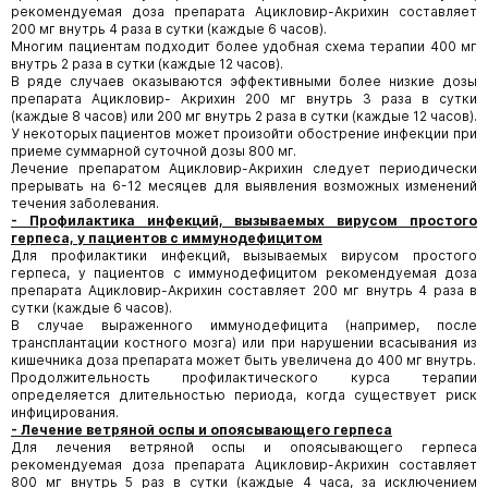
рекомендуемая доза препарата Ацикловир-Акрихин составляет
200 мг внутрь 4 раза в сутки (каждые 6 часов).
Многим пациентам подходит более удобная схема терапии 400 мг
внутрь 2 раза в сутки (каждые 12 часов).
В ряде случаев оказываются эффективными более низкие дозы
препарата Ацикловир- Акрихин 200 мг внутрь 3 раза в сутки
(каждые 8 часов) или 200 мг внутрь 2 раза в сутки (каждые 12 часов).
У некоторых пациентов может произойти обострение инфекции при
приеме суммарной суточной дозы 800 мг.
Лечение препаратом Ацикловир-Акрихин следует периодически
прерывать на 6-12 месяцев для выявления возможных изменений
течения заболевания.
- Профилактика инфекций, вызываемых вирусом простого
герпеса, у пациентов с иммунодефицитом
Для профилактики инфекций, вызываемых вирусом простого
герпеса, у пациентов с иммунодефицитом рекомендуемая доза
препарата Ацикловир-Акрихин составляет 200 мг внутрь 4 раза в
сутки (каждые 6 часов).
В случае выраженного иммунодефицита (например, после
трансплантации костного мозга) или при нарушении всасывания из
кишечника доза препарата может быть увеличена до 400 мг внутрь.
Продолжительность профилактического курса терапии
определяется длительностью периода, когда существует риск
инфицирования.
- Лечение ветряной оспы и опоясывающего герпеса
Для лечения ветряной оспы и опоясывающего герпеса
рекомендуемая доза препарата Ацикловир-Акрихин составляет
800 мг внутрь 5 раз в сутки (каждые 4 часа, за исключением