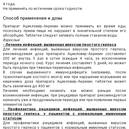
4 года.
Не применять по истечении срока годности.
Способ применения и дозы
Препарат Ацикловир-Акрихин можно принимать во время еды,
поскольку прием пищи не нарушает в значительной степени его
абсорбцию. Таблетки следует запивать полным стаканом воды.
Взрослые
- Лечение инфекций, вызванных вирусом простого герпеса
Для лечения инфекций, вызванных вирусом простого герпеса,
рекомендуемая доза препарата Ацикловир-Акрихин составляет
200 мг внутрь 5 раз в сутки (каждые 4 часа, за исключением
периода ночного сна). Курс лечения составляет 5 дней, но может
быть продлен при тяжелых первичных инфекциях.
В случае выраженного иммунодефицита (например, после
трансплантации костного мозга) или при нарушении всасывания из
кишечника доза препарата Ацикловир-Акрихин таблетки может
быть увеличена до 400 мг.
Лечение необходимо начинать как можно раньше после
возникновения инфекции; при рецидивах препарат рекомендуется
назначать уже в продромальном периоде или при появлении первых
элементов сыпи.
- Профилактика рецидивов инфекций, вызванных вирусом
простого герпеса, у пациентов с нормальным иммунным
статусом
Для профилактики рецидивов инфекций, вызванных вирусом
простого герпеса у пациентов с нормальным иммунным статусом,