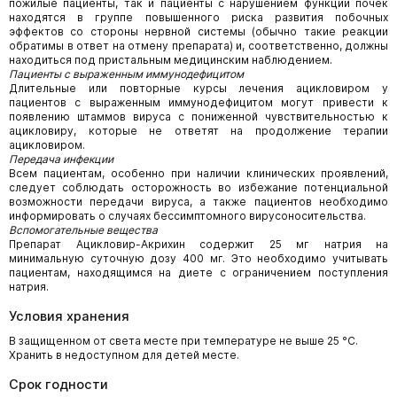
пожилые пациенты, так и пациенты с нарушением функции почек
находятся в группе повышенного риска развития побочных
эффектов со стороны нервной системы (обычно такие реакции
обратимы в ответ на отмену препарата) и, соответственно, должны
находиться под пристальным медицинским наблюдением.
Пациенты с выраженным иммунодефицитом
Длительные или повторные курсы лечения ацикловиром у
пациентов с выраженным иммунодефицитом могут привести к
появлению штаммов вируса с пониженной чувствительностью к
ацикловиру, которые не ответят на продолжение терапии
ацикловиром.
Передача инфекции
Всем пациентам, особенно при наличии клинических проявлений,
следует соблюдать осторожность во избежание потенциальной
возможности передачи вируса, а также пациентов необходимо
информировать о случаях бессимптомного вирусоносительства.
Вспомогательные вещества
Препарат Ацикловир-Акрихин содержит 25 мг натрия на
минимальную суточную дозу 400 мг. Это необходимо учитывать
пациентам, находящимся на диете с ограничением поступления
натрия.
Условия хранения
В защищенном от света месте при температуре не выше 25 °С.
Хранить в недоступном для детей месте.
Срок годности