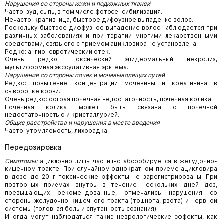
Нарушения со стороны кожи и подкожных тканей
Часто: зуд, сыпь, в том числе фотосенсибилизация.
Нечасто: крапивница, быстрое диффузное выпадение волос.
Поскольку быстрое диффузное выпадение волос наблюдается при
различных заболеваниях и при терапии многими лекарственными
средствами, связь его с приемом ацикловира не установлена.
Редко: ангионевротический отек.
Очень редко: токсический эпидермальный некролиз,
мультиформная экссудативная эритема.
Нарушения со стороны почек и мочевыводящих путей
Редко: повышение концентрации мочевины и креатинина в
сыворотке крови.
Очень редко: острая почечная недостаточность, почечная колика.
Почечная колика может быть связана с почечной
недостаточностью и кристаллурией.
Общие расстройства и нарушения в месте введения
Часто: утомляемость, лихорадка.
Передозировка
Симптомы:
ацикловир лишь частично абсорбируется в желудочно-
кишечном тракте. При случайном однократном приеме ацикловира
в дозе до 20 г токсические эффекты не зарегистрированы. При
повторных приемах внутрь в течение нескольких дней доз,
превышающих рекомендованные, отмечались нарушения со
стороны желудочно-кишечного тракта (тошнота, рвота) и нервной
системы (головная боль и спутанность сознания).
Иногда могут наблюдаться такие неврологические эффекты, как