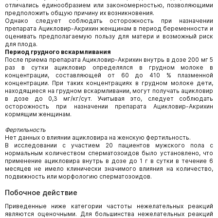
отличались единообразием или закономерностью, позволяющими
предположить общую причину их возникновения.
Однако следует соблюдать осторожность при назначении
препарата Ацикловир-Акрихин женщинам в период беременности и
оценивать предполагаемую пользу для матери и возможный риск
для плода.
Период грудного вскармливания
После приема препарата Ацикловир-Акрихин внутрь в дозе 200 мг 5
раз в сутки ацикловир определялся в грудном молоке в
концентрации, составляющей от 60 до 410 % плазменной
концентрации. При таких концентрациях в грудном молоке дети,
находящиеся на грудном вскармливании, могут получать ацикловир
в дозе до 0,3 мг/кг/сут. Учитывая это, следует соблюдать
осторожность при назначении препарата Ацикловир-Акрихин
кормящим женщинам.
Фертильность
Нет данных о влиянии ацикловира на женскую фертильность.
В исследовании с участием 20 пациентов мужского пола с
нормальным количеством сперматозоидов было установлено, что
применение ацикловира внутрь в дозе до 1 г в сутки в течение 6
месяцев не имело клинически значимого влияния на количество,
подвижность или морфологию сперматозоидов.
Побочное действие
Приведенные ниже категории частоты нежелательных реакций
являются оценочными. Для большинства нежелательных реакций