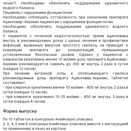
почек").
Необходимо обеспечить поддержание адекватного
водного баланса.
Пациенты с нарушением функции почек
Необходимо соблюдать осторожность при назначении препарата
Ацикловир-Акрихин пациентам с нарушением функции почек.
Необходимо обеспечить поддержание адекватного водного
баланса.
У пациентов с почечной недостаточностью прием ацикловира
внутрь в рекомендуемых дозах с целью лечения и профилактики
инфекций, вызванных вирусом простого герпеса, не приводит к
кумуляции препарата до концентраций, превышающих
установленные безопасные уровни. Однако у пациентов с
клиренсом креатинина менее 10 мл/мин дозу препарата Ацикловир-
Акрихин рекомендуется снижать до 200 мг внутрь 2 раза в сутки
(каждые 12 часов).
При лечении ветряной оспы и опоясывающего герпеса
рекомендуемые дозы препарата Ацикловир-Акрихин, таблетки
составляют:
- при клиренсе креатинина менее 10 мл/мин - 800 мг внутрь 2 раза в
сутки (каждые 12 часов);
- при клиренсе креатинина 10-25 мл/мин - 800 мг внутрь 3 раза в
сутки (каждые 8 часов).
Форма выпуска
По 10 таблеток в контурную ячейковую упаковку.
2, 3, 4, 5 или 6 контурных ячейковых упаковок вместе с инструкцией
по применению в пачку из картона.