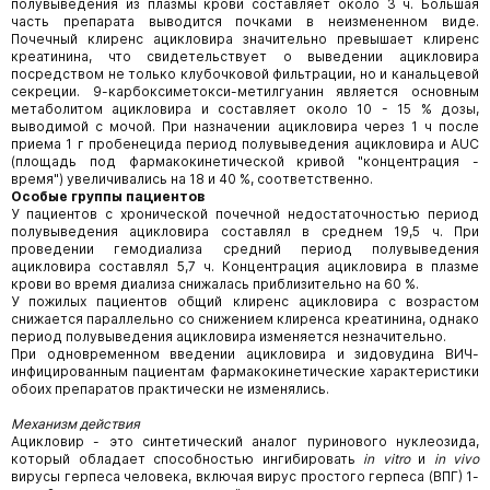
полувыведения из плазмы крови составляет около 3 ч. Большая
часть препарата выводится почками в неизмененном виде.
Почечный клиренс ацикловира значительно превышает клиренс
креатинина, что свидетельствует о выведении ацикловира
посредством не только клубочковой фильтрации, но и канальцевой
секреции. 9-карбоксиметокси-метилгуанин является основным
метаболитом ацикловира и составляет около 10 - 15 % дозы,
выводимой с мочой. При назначении ацикловира через 1 ч после
приема 1 г пробенецида период полувыведения ацикловира и AUC
(площадь под фармакокинетической кривой "концентрация -
время") увеличивались на 18 и 40 %, соответственно.
Особые группы пациентов
У пациентов с хронической почечной недостаточностью период
полувыведения ацикловира составлял в среднем 19,5 ч. При
проведении гемодиализа средний период полувыведения
ацикловира составлял 5,7 ч. Концентрация ацикловира в плазме
крови во время диализа снижалась приблизительно на 60 %.
У пожилых пациентов общий клиренс ацикловира с возрастом
снижается параллельно со снижением клиренса креатинина, однако
период полувыведения ацикловира изменяется незначительно.
При одновременном введении ацикловира и зидовудина ВИЧ-
инфицированным пациентам фармакокинетические характеристики
обоих препаратов практически не изменялись.
Механизм действия
Ацикловир - это синтетический аналог пуринового нуклеозида,
который обладает способностью ингибировать
in
vitro
и
in
vivo
вирусы герпеса человека, включая вирус простого герпеса (ВПГ) 1-