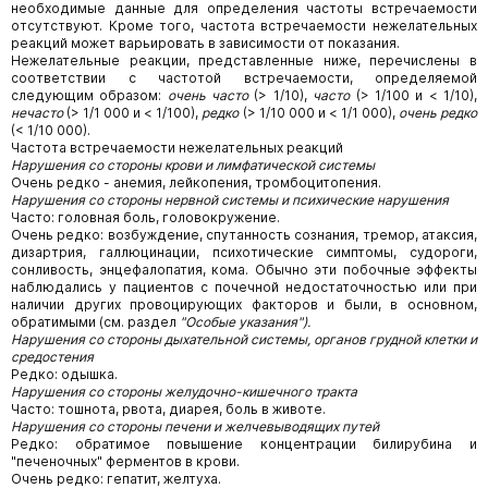
необходимые данные для определения частоты встречаемости
отсутствуют. Кроме того, частота встречаемости нежелательных
реакций может варьировать в зависимости от показания.
Нежелательные реакции, представленные ниже, перечислены в
соответствии с частотой встречаемости, определяемой
следующим образом:
очень часто
(> 1/10),
часто
(> 1/100 и < 1/10),
нечасто
(> 1/1 000 и < 1/100),
редко
(> 1/10 000 и < 1/1 000),
очень редко
(< 1/10 000).
Частота встречаемости нежелательных реакций
Нарушения со стороны крови и лимфатической системы
Очень редко - анемия, лейкопения, тромбоцитопения.
Нарушения со стороны нервной системы и психические нарушения
Часто: головная боль, головокружение.
Очень редко: возбуждение, спутанность сознания, тремор, атаксия,
дизартрия, галлюцинации, психотические симптомы, судороги,
сонливость, энцефалопатия, кома. Обычно эти побочные эффекты
наблюдались у пациентов с почечной недостаточностью или при
наличии других провоцирующих факторов и были, в основном,
обратимыми (см. раздел
"Особые указания").
Нарушения со стороны дыхательной системы, органов грудной клетки и
средостения
Редко: одышка.
Нарушения со стороны желудочно-кишечного тракта
Часто: тошнота, рвота, диарея, боль в животе.
Нарушения со стороны печени и желчевыводящих путей
Редко: обратимое повышение концентрации билирубина и
"печеночных" ферментов в крови.
Очень редко: гепатит, желтуха.