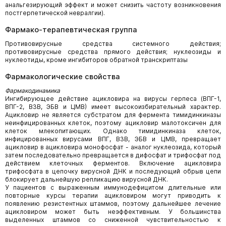
анальгезирующий эффект и может снизить частоту возникновения
постгерпетической невралгии).
Фармако-терапевтическая группа
Противовирусные средства системного действия;
противовирусные средства прямого действия; нуклеозиды и
нуклеотиды, кроме ингибиторов обратной транскриптазы
Фармакологические свойства
Фармакодинамика
Ингибирующее действие ацикловира на вирусы герпеса (ВПГ-1,
ВПГ-2, ВЗВ, ЭБВ и ЦМВ) имеет высокоизбирательный характер.
Ацикловир не является субстратом для фермента тимидинкиназы
неинфицированных клеток, поэтому ацикловир малотоксичен для
клеток млекопитающих. Однако тимидинкиназа клеток,
инфицированных вирусами ВПГ, ВЗВ, ЭБВ и ЦМВ, превращает
ацикловир в ацикловира монофосфат - аналог нуклеозида, который
затем последовательно превращается в дифосфат и трифосфат под
действием клеточных ферментов. Включение ацикловира
трифосфата в цепочку вирусной ДНК и последующий обрыв цепи
блокирует дальнейшую репликацию вирусной ДНК.
У пациентов с выраженным иммунодефицитом длительные или
повторные курсы терапии ацикловиром могут приводить к
появлению резистентных штаммов, поэтому дальнейшее лечение
ацикловиром может быть неэффективным. У большинства
выделенных штаммов со сниженной чувствительностью к