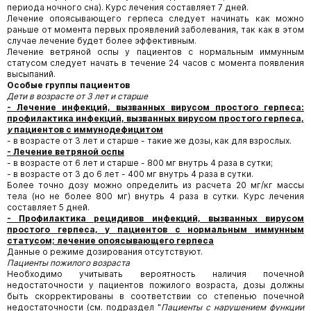
периода ночного сна). Курс лечения составляет 7 дней.
Лечение опоясывающего герпеса следует начинать как можно
раньше от момента первых проявлений заболевания, так как в этом
случае лечение будет более эффективным.
Лечение ветряной оспы у пациентов с нормальным иммунным
статусом следует начать в течение 24 часов с момента появления
высыпаний.
Особые группы пациентов
Дети в возрасте от 3 лет и старше
- Лечение инфекций, вызванных вирусом простого герпеса:
профилактика инфекций, вызванных вирусом простого герпеса,
у
пациентов с иммунодефицитом
- в возрасте от 3 лет и старше - такие же дозы, как для взрослых.
- Лечение ветряной оспы
- в возрасте от 6 лет и старше - 800 мг внутрь 4 раза в сутки;
- в возрасте от 3 до 6 лет - 400 мг внутрь 4 раза в сутки.
Более точно дозу можно определить из расчета 20 мг/кг массы
тела (но не более 800 мг) внутрь 4 раза в сутки. Курс лечения
составляет 5 дней.
- Профилактика рецидивов инфекций, вызванных вирусом
простого герпеса, у пациентов с нормальным иммунным
статусом; лечение опоясывающего герпеса
Данные о режиме дозирования отсутствуют.
Пациенты пожилого возраста
Необходимо учитывать вероятность наличия почечной
недостаточности у пациентов пожилого возраста, дозы должны
быть скорректированы в соответствии со степенью почечной
недостаточности (см. подраздел "
Пациенты с нарушением функции