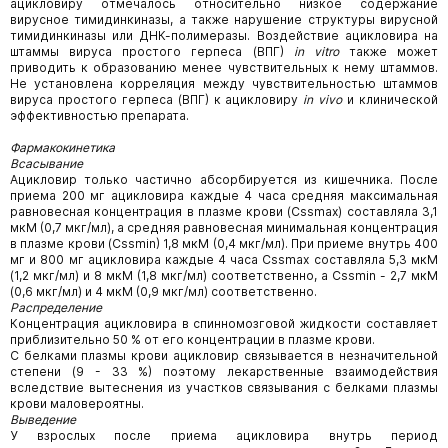
ацикловиру отмечалось относительно низкое содержание
вирусное тимидинкиназы, а также нарушение структуры вирусной
тимидинкиназы или ДНК-полимеразы. Воздействие ацикловира на
штаммы вируса простого герпеса (ВПГ)
in
vitro
также может
приводить к образованию менее чувствительных к нему штаммов.
Не установлена корреляция между чувствительностью штаммов
вируса простого герпеса (ВПГ) к ацикловиру
in
vivo
и клинической
эффективностью препарата.
Фармакокинетика
Всасывание
Ацикловир только частично абсорбируется из кишечника. После
приема 200 мг ацикловира каждые 4 часа средняя максимальная
равновесная концентрация в плазме крови (Cssmax) составляла 3,1
мкМ (0,7 мкг/мл), а средняя равновесная минимальная концентрация
в плазме крови (Cssmin) 1,8 мкМ (0,4 мкг/мл). При приеме внутрь 400
мг и 800 мг ацикловира каждые 4 часа Cssmax составляла 5,3 мкМ
(1,2 мкг/мл) и 8 мкМ (1,8 мкг/мл) соответственно, a Cssmin - 2,7 мкМ
(0,6 мкг/мл) и 4 мкМ (0,9 мкг/мл) соответственно.
Распределение
Концентрация ацикловира в спинномозговой жидкости составляет
приблизительно 50 % от его концентрации в плазме крови.
С белками плазмы крови ацикловир связывается в незначительной
степени (9 - 33 %) поэтому лекарственные взаимодействия
вследствие вытеснения из участков связывания с белками плазмы
крови маловероятны.
Выведение
У взрослых после приема ацикловира внутрь период