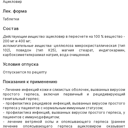
Ацикловир
Лек. форма
Таблетки
Состав
Действующее вещество:
ацикловир в пересчете на 100 % вещество -
200 мг и 400 мг;
вспомогательные вещества:
целлюлоза микрокристаллическая (тип
102), повидон (тип К25), магния стеарат, индигокармин,
карбоксиметилкрахмал натрия, вода очищенная.
Условия отпуска
Отпускается по рецепту
Показания к применению
- Лечение инфекций кожи и слизистых оболочек, вызванных вирусом
простого герпеса, включая первичный и рецидивирующий
генитальный герпес;
- профилактика рецидивов инфекций, вызванных вирусом простого
герпеса у пациентов с нормальным иммунным статусом;
- профилактика инфекций, вызванных вирусом простого герпеса, у
пациентов с иммунодефицитом;
- лечение ветряной оспы и опоясывающего герпеса (раннее
лечение опоясывающего герпеса ацикловиром оказывает