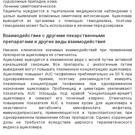
судорожные припадки, кома.
Лечение:
симптоматическое.
Пациенты нуждаются в тщательном медицинском наблюдении с
целью выявления возможных симптомов интоксикации. Ацикловир
выводится из организма с помощью гемодиализа, поэтому
гемодиализ может быть использован в лечении передозировки.
Взаимодействие с другими лекарственными
препаратами и другие виды взаимодействия
Никаких клинически значимых взаимодействий при применении
препаратов ацикловира не отмечалось.
Ацикловир выводится в неизменном виде с мочой путем активной
канальцевой секреции. Все препараты с аналогичным путем
выведения могут повышать плазменную концентрацию ацикловира.
Ацикловир повышает AUC теофиллина приблизительно на 50 % при
одновременном приеме, поэтому рекомендуется измерять
плазменные концентрации теофиллина при одновременном
назначении ацикловира. Пробенецид и циметидин увеличивают
показатель AUC (площадь под кривой "концентрация-время")
ацикловира и снижают его почечный клиренс. Отмечалось
повышение показателя AUC в плазме крови для ацикловира и
неактивного метаболита микофенолата мофетила,
иммунодепрессанта, применяющегося в трансплантологии, при
одновременном применении обоих препаратов. Однако коррекции
дозы не требуется вследствие широкого терапевтического
индекса ацикловира.