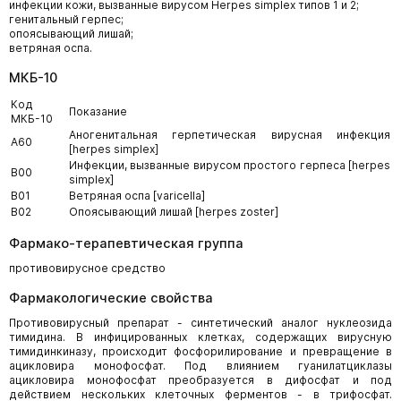
инфекции кожи, вызванные вирусом Herpes simplex типов 1 и 2;
генитальный герпес;
опоясывающий лишай;
ветряная оспа.
МКБ-10
Код
Показание
МКБ-10
Аногенитальная герпетическая вирусная инфекция
A60
[herpes simplex]
Инфекции, вызванные вирусом простого герпеса [herpes
B00
simplex]
B01
Ветряная оспа [varicella]
B02
Опоясывающий лишай [herpes zoster]
Фармако-терапевтическая группа
противовирусное средство
Фармакологические свойства
Противовирусный препарат - синтетический аналог нуклеозида
тимидина. В инфицированных клетках, содержащих вирусную
тимидинкиназу, происходит фосфорилирование и превращение в
ацикловира монофосфат. Под влиянием гуанилатциклазы
ацикловира монофосфат преобразуется в дифосфат и под
действием нескольких клеточных ферментов - в трифосфат.