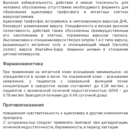
Высокая избирательность действия и низкая токсичность для
человека обусловлены отсутствием необходимого фермента для
образования ацикловира трифосфата в интактных клетках
макроорганизма.
Ацикловир трифосфат, встраиваясь в синтезируемую вирусом ДНК,
блокирует размножение вируса. Специфичность и весьма высокая
селективность действия также обусловлены преимущественным
его накоплением в клетках, пораженных вирусом герпеса.
Высокоактивен в отношении
вируса Herpes simplex 1 и 2 типа; вируса,
вызывающего ветряную оспу и опоясывающий лишай (Varicella
zoster); вируса Эпштейна-Барр.
Умеренно активен
в отношении
цитомегаловирусов.
Фармакокинетика
При применении на интактной коже всасывание минимальное; не
определяется в крови и моче. На пораженной коже - всасывание
умеренное; у пациентов с нормальной функцией почек
концентрация в сыворотке крови составляет до 0.28 мкг/мл, у
пациентов с хронической почечной недостаточностью (ХПН) - до
0.78 мкг/мл. Выводится почками (до 9.4% суточной дозы).
Противопоказания
повышенная чувствительность к ацикловиру и другим компонентам
препарата.
С осторожностью
следует применять препарат при дегидратации,
почечной недостаточности, беременности, в период лактации.