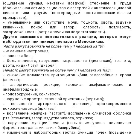
(ощущение удушья, нехватки воздуха), стеснение в груди
(бронхиальная астма у пациентов с аллергией к ацетилсалициловой
кислоте или другим нестероидным противовоспалительным
препаратам);
- уменьшение или отсутствие мочи, тошнота, рвота, вздутие
кишечника, понос или запор, слабость, потливость,
заторможенность (острая почечная недостаточность).
Другие возможные нежелательные реакции, которые могут
наблюдаться при приеме препарата Мелоксикам.
Часто (могут возникать не более чем у 1 человека из 10):
- изменение настроения;
- головная боль;
- боль в животе, нарушение пищеварения (диспепсия), тошнота,
рвота, жидкий стул (диарея).
Нечасто (могут возникать не более чем у 1 человека из 100):
- снижение количества эритроцитов и/или гемоглобина в крови
(анемия);
- аллергические реакции, исключая анафилактические и
анафилактоидные;
- головокружение, сонливость;
- нарушение пространственной ориентации (вертиго);
- повышение артериального давления, кратковременное
покраснение лица (приливы);
- воспаление желудка (гастрит), воспаление слизистой оболочки
рта (стоматит), запор, вздутие живота, отрыжка;
- нарушение функции печени (повышение уровня печеночных
ферментов: трансаминаз или билирубина);
- изменения в лабораторных тестах функции почек (повышение