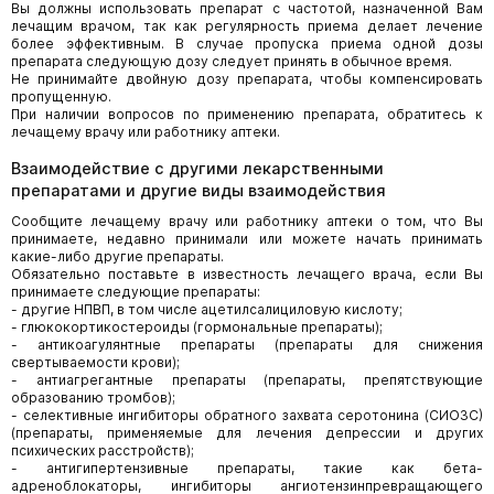
Вы должны использовать препарат с частотой, назначенной Вам
лечащим врачом, так как регулярность приема делает лечение
более эффективным. В случае пропуска приема одной дозы
препарата следующую дозу следует принять в обычное время.
Не принимайте двойную дозу препарата, чтобы компенсировать
пропущенную.
При наличии вопросов по применению препарата, обратитесь к
лечащему врачу или работнику аптеки.
Взаимодействие с другими лекарственными
препаратами и другие виды взаимодействия
Сообщите лечащему врачу или работнику аптеки о том, что Вы
принимаете, недавно принимали или можете начать принимать
какие-либо другие препараты.
Обязательно поставьте в известность лечащего врача, если Вы
принимаете следующие препараты:
- другие НПВП, в том числе ацетилсалициловую кислоту;
- глюкокортикостероиды (гормональные препараты);
- антикоагулянтные препараты (препараты для снижения
свертываемости крови);
- антиагрегантные препараты (препараты, препятствующие
образованию тромбов);
- селективные ингибиторы обратного захвата серотонина (СИОЗС)
(препараты, применяемые для лечения депрессии и других
психических расстройств);
- антигипертензивные препараты, такие как бета-
адреноблокаторы, ингибиторы ангиотензинпревращающего