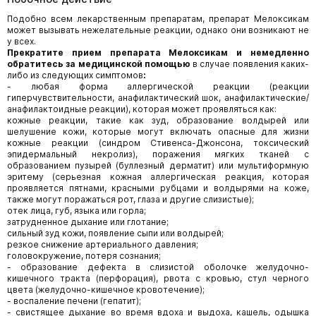
Подобно всем лекарственным препаратам, препарат Мелоксикам
может вызывать нежелательные реакции, однако они возникают не
у всех.
Прекратите прием препарата Мелоксикам и немедленно
обратитесь за медицинской помощью
в случае появления каких-
либо из следующих симптомов
:
- любая форма аллергической реакции (реакции
гиперчувствительности, анафилактический шок, анафилактические/
анафилактоидные реакции), которая может проявляться как:
кожные реакции, такие как зуд, образование волдырей или
шелушение кожи, которые могут включать опасные для жизни
кожные реакции (синдром Стивенса-Джонсона, токсический
эпидермальный некролиз), поражения мягких тканей с
образованием пузырей (буллезный дерматит) или мультиформную
эритему (серьезная кожная аллергическая реакция, которая
проявляется пятнами, красными рубцами и волдырями на коже,
также могут поражаться рот, глаза и другие слизистые);
отек лица, губ, языка или горла;
затрудненное дыхание или глотание;
сильный зуд кожи, появление сыпи или волдырей;
резкое снижение артериального давления;
головокружение, потеря сознания;
- образование дефекта в слизистой оболочке желудочно-
кишечного тракта (перфорация), рвота с кровью, стул черного
цвета (желудочно-кишечное кровотечение);
- воспаление печени (гепатит);
- свистящее дыхание во время вдоха и выдоха, кашель, одышка