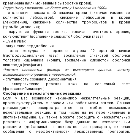
креатинина и/или мочевины в сыворотке крови).
Редко (могут возникать не более чем у 1 человека из 1000):
- отклонения показателей анализа крови (включая изменение
количества лейкоцитов), снижение лейкоцитов в крови
(лейкопения), снижение количества тромбоцитов в крови
(тромбоцитопения);
- нарушение функции зрения, включая нечеткость зрения,
конъюнктивит (воспаление слизистой оболочки глаза);
- шум в ушах;
- ощущение сердцебиения;
- язва желудка и верхнего отдела 12-перстной кишки
(гастродуоденальные язвы), воспаление слизистой оболочки
толстого кишечника (колит), воспаление слизистой оболочки
пищевода (эзофагит).
Частота неизвестна (исходя из имеющихся данных, частоту
возникновения определить
невозможно):
- спутанность сознания, дезориентация;
- аллергические реакции кожи на солнечный свет
(фотосенсибилизация).
Сообщение о нежелательных реакциях
Если у Вас возникают какие-либо нежелательные реакции,
проконсультируйтесь с врачом или работником аптеки. Данная
рекомендация распространяется на любые возможные
нежелательные реакции, в том числе на не перечисленные в
листке-вкладыше. Вы также можете сообщить о нежелательных
реакциях в информационную базу данных по нежелательным
реакциям (действиям) на лекарственные препараты, включая
сообщения о неэффективности лекарственных препаратов,