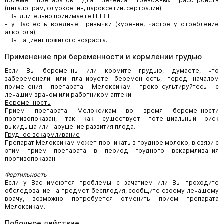
приеме препаратов для лечения тревожных расстройств
(циталопрам, флуоксетин, пароксетин, сертралин);
- Вы длительно принимаете НПВП;
- у Вас есть вредные привычки (курение, частое употребление
алкоголя);
- Вы пациент пожилого возраста.
Применение при беременности и кормлении грудью
Если Вы беременны или кормите грудью, думаете, что
забеременели или планируете беременность, перед началом
применения препарата Мелоксикам проконсультируйтесь с
лечащим врачом или работником аптеки.
Беременность
Прием препарата Мелоксикам во время беременности
противопоказан, так как существует потенциальный риск
выкидыша или нарушение развития плода.
Грудное вскармливание
Препарат Мелоксикам может проникать в грудное молоко, в связи с
этим прием препарата в период грудного вскармливания
противопоказан.
Фертильность
Если у Вас имеются проблемы с зачатием или Вы проходите
обследование на предмет бесплодия, сообщите своему лечащему
врачу, возможно потребуется отменить прием препарата
Мелоксикам.
Побочное действие