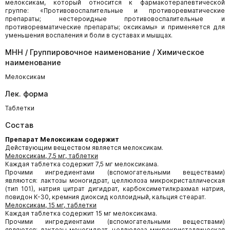
мелоксикам, который относится к фармакотерапевтической
группе: «Противовоспалительные и противоревматические
препараты; нестероидные противовоспалительные и
противоревматические препараты; оксикамы» и применяется для
уменьшения воспаления и боли в суставах и мышцах.
МНН / Группировочное наименование / Химическое
наименование
Мелоксикам
Лек. форма
Таблетки
Состав
Препарат Мелоксикам содержит
Действующим веществом является мелоксикам.
Мелоксикам, 7,5 мг, таблетки
Каждая таблетка содержит 7,5 мг мелоксикама.
Прочими ингредиентами (вспомогательными веществами)
являются: лактозы моногидрат, целлюлоза микрокристаллическая
(тип 101), натрия цитрат дигидрат, карбоксиметилкрахмал натрия,
повидон К-30, кремния диоксид коллоидный, кальция стеарат.
Мелоксикам, 15 мг, таблетки
Каждая таблетка содержит 15 мг мелоксикама.
Прочими ингредиентами (вспомогательными веществами)
являются: лактозы моногидрат, целлюлоза микрокристаллическая