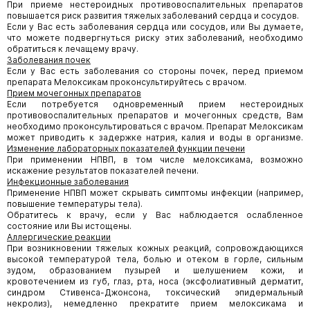
При приеме нестероидных противовоспалительных препаратов
повышается риск развития тяжелых заболеваний сердца и сосудов.
Если у Вас есть заболевания сердца или сосудов, или Вы думаете,
что можете подвергнуться риску этих заболеваний, необходимо
обратиться к лечащему врачу.
Заболевания почек
Если у Вас есть заболевания со стороны почек, перед приемом
препарата Мелоксикам проконсультируйтесь с врачом.
Прием мочегонных препаратов
Если потребуется одновременный прием нестероидных
противовоспалительных препаратов и мочегонных средств, Вам
необходимо проконсультироваться с врачом. Препарат Мелоксикам
может приводить к задержке натрия, калия и воды в организме.
Изменение лабораторных показателей функции печени
При применении НПВП, в том числе мелоксикама, возможно
искажение результатов показателей печени.
Инфекционные заболевания
Применение НПВП может скрывать симптомы инфекции (например,
повышение температуры тела).
Обратитесь к врачу, если у Вас наблюдается ослабленное
состояние или Вы истощены.
Аллергические реакции
При возникновении тяжелых кожных реакций, сопровождающихся
высокой температурой тела, болью и отеком в горле, сильным
зудом, образованием пузырей и шелушением кожи, и
кровотечением из губ, глаз, рта, носа (эксфолиативный дерматит,
синдром Стивенса-Джонсона, токсический эпидермальный
некролиз), немедленно прекратите прием мелоксикама и