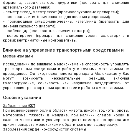
фермента, вазодилататоры, диуретики (препараты для снижения
артериального давления);
- пеметрексед, метотрексат (противоопухолевые препараты);
- препараты лития (применяются для лечения депрессии);
- производные сульфонилмочевины, натеглинид (препараты для
лечения сахарного диабета);
- пробенецид (препарат для лечения подагры);
- колестирамин (препарат для снижения уровня холестерина в
крови); внутриматочные контрацептивы.
Влияние на управление транспортными средствами и
механизмами
Исследований по влиянию мелоксикама на способность управлять
транспортными средствами и работу с точными механизмами не
проводилось. Однако, после приема препарата Мелоксикам у Вас
могут возникнуть нежелательные реакции, включая
головокружение, сонливость или нарушение воздержитесь от
управления транспортными средствами и работы с механизмами.
Особые указания
Заболевания ЖКТ
При возникновении боли в области живота, изжоги, тошноты, рвоты,
метеоризма, тяжести в желудке, при наличии следов крови в
каловых массах или стула черного цвета немедленно прекратите
прием препарата Мелоксикам и обратиться к лечащему врачу.
Заболевания сердечно-сосудистой системы