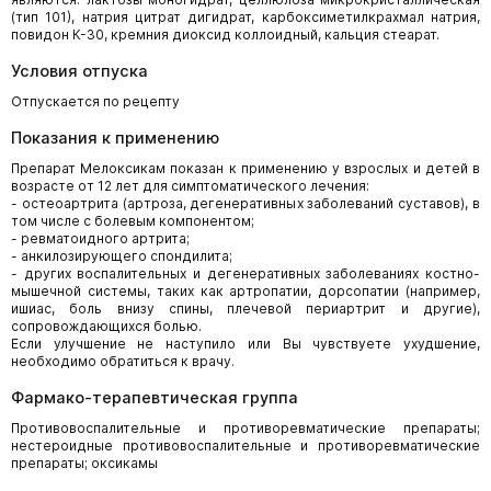
(тип 101), натрия цитрат дигидрат, карбоксиметилкрахмал натрия,
повидон К-30, кремния диоксид коллоидный, кальция стеарат.
Условия отпуска
Отпускается по рецепту
Показания к применению
Препарат Мелоксикам показан к применению у взрослых и детей в
возрасте от 12 лет для симптоматического лечения:
- остеоартрита (артроза, дегенеративных заболеваний суставов), в
том числе с болевым компонентом;
- ревматоидного артрита;
- анкилозирующего спондилита;
- других воспалительных и дегенеративных заболеваниях костно-
мышечной системы, таких как артропатии, дорсопатии (например,
ишиас, боль внизу спины, плечевой периартрит и другие),
сопровождающихся болью.
Если улучшение не наступило или Вы чувствуете ухудшение,
необходимо обратиться к врачу.
Фармако-терапевтическая группа
Противовоспалительные и противоревматические препараты;
нестероидные противовоспалительные и противоревматические
препараты; оксикамы