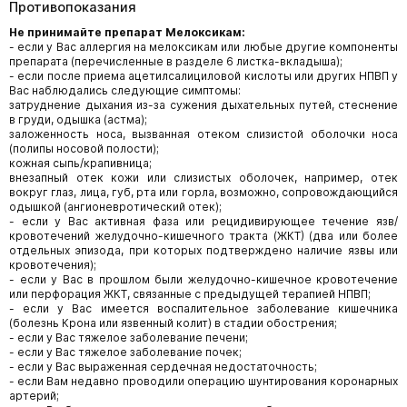
Противопоказания
Не принимайте препарат Мелоксикам:
- если у Вас аллергия на мелоксикам или любые другие компоненты
препарата (перечисленные в разделе 6 листка-вкладыша);
- если после приема ацетилсалициловой кислоты или других НПВП у
Вас наблюдались следующие симптомы:
затруднение дыхания из-за сужения дыхательных путей, стеснение
в груди, одышка (астма);
заложенность носа, вызванная отеком слизистой оболочки носа
(полипы носовой полости);
кожная сыпь/крапивница;
внезапный отек кожи или слизистых оболочек, например, отек
вокруг глаз, лица, губ, рта или горла, возможно, сопровождающийся
одышкой (ангионевротический отек);
- если у Вас активная фаза или рецидивирующее течение язв/
кровотечений желудочно-кишечного тракта (ЖКТ) (два или более
отдельных эпизода, при которых подтверждено наличие язвы или
кровотечения);
- если у Вас в прошлом были желудочно-кишечное кровотечение
или перфорация ЖКТ, связанные с предыдущей терапией НПВП;
- если у Вас имеется воспалительное заболевание кишечника
(болезнь Крона или язвенный колит) в стадии обострения;
- если у Вас тяжелое заболевание печени;
- если у Вас тяжелое заболевание почек;
- если у Вас выраженная сердечная недостаточность;
- если Вам недавно проводили операцию шунтирования коронарных
артерий;