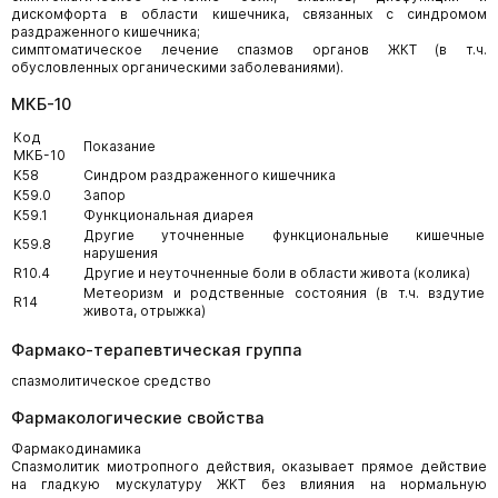
дискомфорта в области кишечника, связанных с синдромом
раздраженного кишечника;
симптоматическое лечение спазмов органов ЖКТ (в т.ч.
обусловленных органическими заболеваниями).
МКБ-10
Код
Показание
МКБ-10
K58
Синдром раздраженного кишечника
K59.0
Запор
K59.1
Функциональная диарея
Другие уточненные функциональные кишечные
K59.8
нарушения
R10.4
Другие и неуточненные боли в области живота (колика)
Метеоризм и родственные состояния (в т.ч. вздутие
R14
живота, отрыжка)
Фармако-терапевтическая группа
спазмолитическое средство
Фармакологические свойства
Фармакодинамика
Спазмолитик миотропного действия, оказывает прямое действие
на гладкую мускулатуру ЖКТ без влияния на нормальную