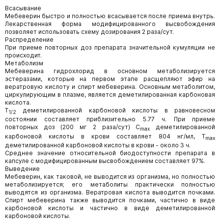
Всасывание
Мебеверин быстро и полностью всасывается после приема внутрь.
Лекарственная форма модифицированного высвобождения
позволяет использовать схему дозирования 2 раза/сут.
Распределение
При приеме повторных доз препарата значительной кумуляции не
происходит.
Метаболизм
Мебеверина гидрохлорид в основном метаболизируется
эстеразами, которые на первом этапе расщепляют эфир на
вератровую кислоту и спирт мебеверина. Основным метаболитом,
циркулирующим в плазме, является деметилированная карбоновая
кислота.
Т
деметилированной карбоновой кислоты в равновесном
1/2
состоянии составляет приблизительно 5.77 ч. При приеме
повторных доз (200 мг 2 раза/сут) C
деметилированной
max
карбоновой кислоты в крови составляет 804 нг/мл, Т
max
деметилированной карбоновой кислоты в крови - около 3 ч.
Среднее значение относительной биодоступности препарата в
капсуле с модифицированным высвобождением составляет 97%.
Выведение
Мебеверин, как таковой, не выводится из организма, но полностью
метаболизируется; его метаболиты практически полностью
выводятся из организма. Вератровая кислота выводится почками.
Спирт мебеверина также выводится почками, частично в виде
карбоновой кислоты и частично в виде деметилированной
карбоновой кислоты.