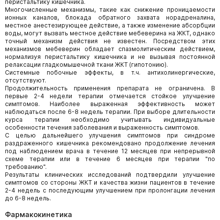
перистальтику кишечника.
Многочисленные механизмы, такие как снижение проницаемости
ионных каналов, блокада обратного захвата норадреналина,
местное анестезирующее действие, а также изменение абсорбции
воды, могут вызвать местное действие мебеверина на ЖКТ, однако
точный механизм действия не известен. Посредством этих
механизмов мебеверин обладает спазмолитическим действием,
нормализуя перистальтику кишечника и не вызывая постоянной
релаксации гладкомышечной ткани ЖКТ (гипотонию).
Системные побочные эффекты, в т.ч. антихолинергические,
отсутствуют.
Продолжительность применения препарата не ограничена. В
первые 2-4 недели терапии отмечается стойкое улучшение
симптомов. Наиболее выраженная эффективность может
наблюдаться после 6-8 недель терапии. При выборе длительности
курса терапии необходимо учитывать индивидуальные
особенности течения заболевания и выраженность симптомов.
С целью дальнейшего улучшения симптомов при синдроме
раздраженного кишечника рекомендовано продолжение лечения
под наблюдением врача в течение 12 месяцев при непрерывной
схеме терапии или в течение 6 месяцев при терапии "по
требованию".
Результаты клинических исследований подтвердили улучшение
симптомов со стороны ЖКТ и качества жизни пациентов в течение
2-4 недель с последующим улучшением при пролонгации лечения
до 6-8 недель.
Фармакокинетика