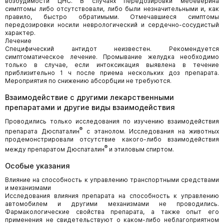
возбудимости ЦНС. В случаях передозировки мебеверина
симптомы либо отсутствовали, либо были незначительными и, как
правило, быстро обратимыми. Отмечавшиеся симптомы
передозировки носили неврологический и сердечно-сосудистый
характер.
Лечение
Специфический антидот неизвестен. Рекомендуется
симптоматическое лечение. Промывание желудка необходимо
только в случае, если интоксикация выявлена в течение
приблизительно 1 ч после приема нескольких доз препарата.
Мероприятия по снижению абсорбции не требуются.
Взаимодействие с другими лекарственными
препаратами и другие виды взаимодействия
Проводились только исследования по изучению взаимодействия
®
препарата Дюспаталин
с этанолом. Исследования на животных
продемонстрировали отсутствие какого-либо взаимодействия
®
между препаратом Дюспаталин
и этиловым спиртом.
Особые указания
Влияние на способность к управлению транспортными средствами
и механизмами
Исследования влияния препарата на способность к управлению
автомобилем и другими механизмами не проводились.
Фармакологические свойства препарата, а также опыт его
применения не свидетельствуют о каком-либо неблагоприятном