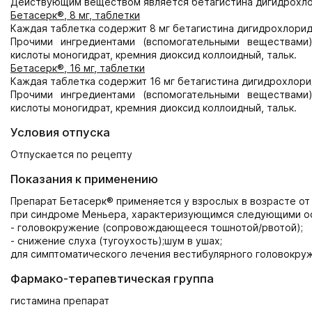
Действующим веществом является бетагистина дигидрохло
Бетасерк®, 8 мг, таблетки
Каждая таблетка содержит 8 мг бетагистина дигидрохлорида
Прочими ингредиентами (вспомогательными веществами)
кислоты моногидрат, кремния диоксид коллоидный, тальк.
Бетасерк®, 16 мг, таблетки
Каждая таблетка содержит 16 мг бетагистина дигидрохлорид
Прочими ингредиентами (вспомогательными веществами)
кислоты моногидрат, кремния диоксид коллоидный, тальк.
Условия отпуска
Отпускается по рецепту
Показания к применению
Препарат Бетасерк® применяется у взрослых в возрасте от 
при синдроме Меньера, характеризующимся следующими о
- головокружение (сопровождающееся тошнотой/рвотой);
- снижение слуха (тугоухость);шум в ушах;
для симптоматического лечения вестибулярного головокруж
Фармако-терапевтическая группа
гистамина препарат