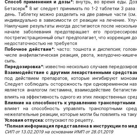
Способ применения и дозы*:
внутрь, во время еды. Доз
®
Бетасерк
8 мг следует принимать по 1-2 таблетки 3 раза
день. Таблетку можно разделить на две равные части (см
индивидуально в зависимости от реакции на лечение. Улу
Наилучшие результаты иногда достигаются после нескольки
начале заболевания предотвращает его прогрессиров
пострегистрационный опыт предполагает, что коррекция до
недостаточностью не требуется
Побочное действие*:
часто: тошнота и диспепсия; голов
числе анафилактическая реакция, рвота, желудочно-кишечн
сыпь.
Передозировка*:
известно несколько случаев передозиров
Взаимодействие с другими лекарственными средства
под действием препаратов, которые ингибируют моноам
Следует соблюдать осторожность при одновременном назн
является аналогом гистамина, взаимодействие бетагисти
влиять на эффективность одного из этих лекарственных сре
Влияние на способность к управлению транспортными
влияет на способность управлять транспортными сред
нежелательные реакции, которые могли бы повлиять на так
Условия отпуска:
отпускают
по рецепту.
*
Полная информация представлена в инструкции по ме
СИП от 13.0
2.2019 на основании ИМП от 28.01.2019