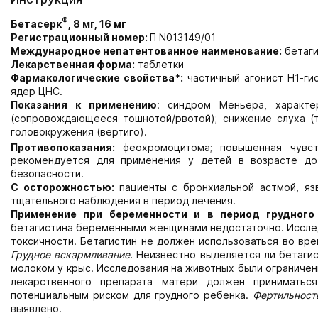
®
Бетасерк
, 8 мг, 16 мг
Регистрационный номер:
П N013149/01
Международное непатентованное наименование:
бетаги
Лекарственная форма:
таблетки
Фармакологические свойства*:
частичный агонист Н1-ги
ядер ЦНС.
Показания к применению
:
синдром Меньера, характе
(сопровождающееся тошнотой/рвотой); снижение слуха (т
головокружения (вертиго).
Противопоказания:
феохромоцитома; повышенная чувст
рекомендуется для применения у детей в возрасте до
безопасности.
С осторожностью:
пациенты с бронхиальной астмой, яз
тщательного наблюдения в период лечения.
Применение при беременности и в период грудного
бетагистина беременными женщинами недостаточно. Исслед
токсичности. Бетагистин не должен использоваться во вр
Грудное вскармливание.
Неизвестно выделяется ли бетагис
молоком у крыс. Исследования на животных были ограничен
лекарственного препарата матери должен приниматьс
потенциальным риском для грудного ребенка.
Фертильност
выявлено.