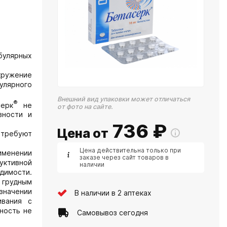
булярных
кружение
улярного
Внешний вид упаковки может отличаться
®
ерк
не
от фото на сайте.
вности и
736
₽
Цена от
 требуют
Цена действительна только при
менении
заказе через сайт товаров в
уктивной
наличии
димости.
 грудным
азначении
В наличии в 2 аптеках
ивания с
ьность не
Самовывоз сегодня