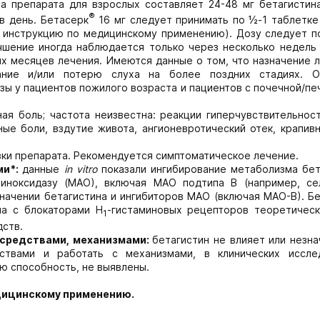
а препарата для взрослых составляет 24-48 мг бетагистина
®
 в день. Бетасерк
16 мг следует принимать по ½‑1 таблетке 
. инструкцию по медицинскому применению). Дозу следует п
чшение иногда наблюдается только через несколько недель 
х месяцев лечения. Имеются данные о том, что назначение 
ание и/или потерю слуха на более поздних стадиях. 
зы у пациентов пожилого возраста и пациентов с почечной/п
ная боль; частота неизвестна: реакции гиперчувствительнос
ые боли, вздутие живота, ангионевротический отек, крапивн
ки препарата. Рекомендуется симптоматическое лечение.
ми*:
данные
in
vitro
показали ингибирование метаболизма бет
иноксидазу (МАО), включая МАО подтипа В (например, сел
ачении бетагистина и ингибиторов МАО (включая МАО-В). Бе
на с блокаторами Н
-гистаминовых рецепторов теоретичес
1
дств.
 средствами, механизмами:
бетагистин не влияет или незн
ствами и работать с механизмами, в клинических иссле
ую способность, не выявлены.
дицинскому применению.