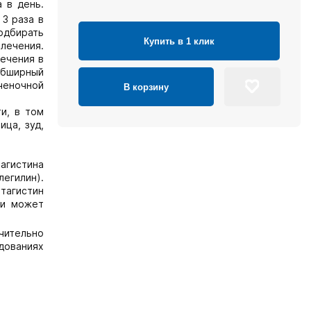
 в день.
3 раза в
одбирать
Купить в 1 клик
лечения.
лечения в
Обширный
еченочной
В корзину
ти, в том
ица, зуд,
агистина
егилин).
тагистин
ки может
ачительно
дованиях