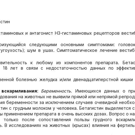
стин
стаминовых и антагонист Н3-гистаминовых рецепторов вести
ризующийся следующими основными симптомами: голово
угоухость); шум в ушах. Симптоматическое лечение вестиб
вительность к любому из компонентов препарата. Бетас
 18 лет в связи с недостаточностью данных по эффекти
венной болезнью желудка и/или двенадцатиперстной кишки
 вскармливания:
Беременность.
Имеющихся данных о при
ования на животных не выявили прямой или непрямой репрод
емя беременности за исключением случаев очевидной необхо
тин с грудным молоком у человека. Бетагистин выделяется с
ы применением препарата в очень высоких дозах. Вопрос о н
я только после сопоставления пользы грудного вскармл
ь.
В исследованиях на животных (крысах) влияния на фертил