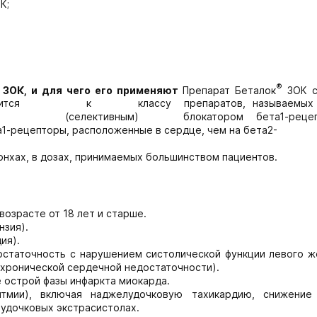
К;
®
®
ЗОК, и для чего его применяют
Препарат Беталок
ЗОК с
ол относится к классу препаратов, называемы
ьным (селективным) блокатором бета1-рецеп
-рецепторы, расположенные в сердце, чем на бета2-
нхах, в дозах, принимаемых большинством пациентов.
возрасте от 18 лет и старше.
нзия).
ия).
остаточность с нарушением систолической функции левого ж
 хронической сердечной недостаточности).
 острой фазы инфаркта миокарда.
тмии), включая наджелудочковую тахикардию, снижение
удочковых экстрасистолах.