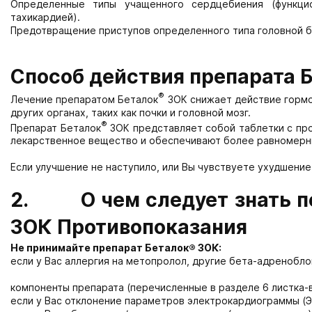
Определенные типы учащенного сердцебиения (функци
тахикардией).
Предотвращение приступов определенного типа головной бо
Способ действия препарата 
®
Лечение препаратом Беталок
ЗОК снижает действие гормо
других органах, таких как почки и головной мозг.
®
Препарат Беталок
ЗОК представляет собой таблетки с п
лекарственное вещество и обеспечивают более равномерны
Если улучшение не наступило, или Вы чувствуете ухудшение
2. О чем следует знать пе
ЗОК Противопоказания
Не принимайте препарат Беталок
®
ЗОК:
если у Вас аллергия на метопролол, другие бета-адренобл
компоненты препарата (перечисленные в разделе 6 листка-
если у Вас отклонение параметров электрокардиограммы (ЭКГ