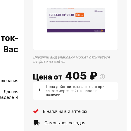
ток-
 Вас
Внешний вид упаковки может отличаться
от фото на сайте.
405
₽
Цена от
олевания
Цена действительна только при
заказе через сайт товаров в
. Данная
наличии
азделе 4
В наличии в 2 аптеках
Самовывоз сегодня