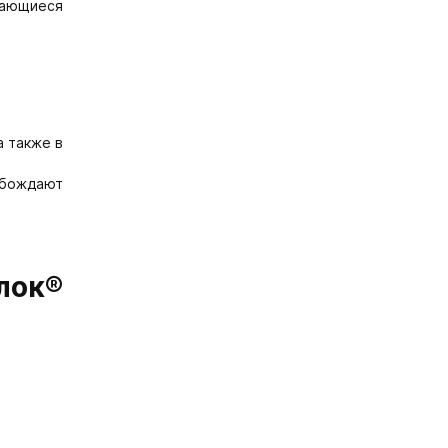
дающиеся
а также в
обождают
лок®