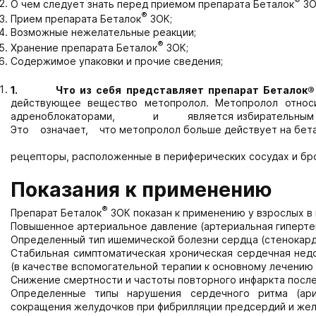
®
О чем следует знать перед приемом препарата Беталок
ЗО
®
Прием препарата Беталок
ЗОК;
Возможные нежелательные реакции;
®
Хранение препарата Беталок
ЗОК;
Содержимое упаковки и прочие сведения;
1.
Что из себя представляет препарат Беталок
действующее вещество метопролол. Метопрол
адреноблокаторами, и является избирател
Это означает, что метопролол больше действует на бета1
рецепторы, расположенные в периферических сосудах и бро
Показания к применению
®
Препарат Беталок
ЗОК показан к применению у взрослых в 
Повышенное артериальное давление (артериальная гиперте
Определенный тип ишемической болезни сердца (стенокард
Стабильная симптоматическая хроническая сердечная нед
(в качестве вспомогательной терапии к основному лечению
Снижение смертности и частоты повторного инфаркта после
Определенные типы нарушения сердечного ритма (ари
сокращения желудочков при фибрилляции предсердий и жел