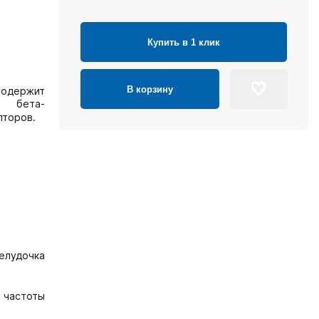
Купить в 1 клик
В корзину
одержит
х бета-
торов.
елудочка
 частоты