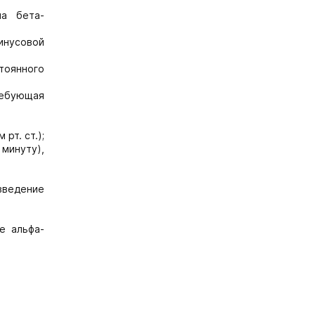
на бета-
инусовой
тоянного
ребующая
рт. ст.);
минуту),
введение
е альфа-