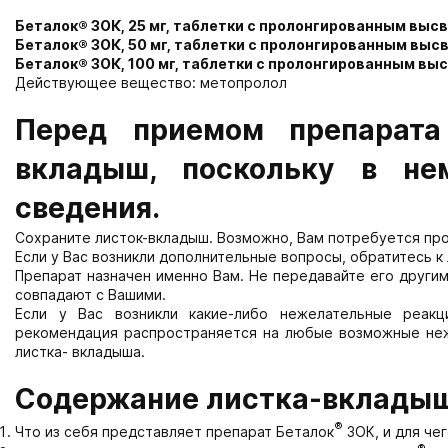
Беталок
®
ЗОК, 25 мг, таблетки с пролонгированным вы
Беталок
®
ЗОК, 50 мг, таблетки с пролонгированным вы
Беталок
®
ЗОК, 100 мг, таблетки с пролонгированным в
Действующее вещество: метопролол
Перед приемом препарата
вкладыш, поскольку в н
сведения.
Сохраните листок-вкладыш. Возможно, Вам потребуется про
Если у Вас возникли дополнительные вопросы, обратитесь к
Препарат назначен именно Вам. Не передавайте его други
совпадают с Вашими.
Если у Вас возникли какие-либо нежелательные реакц
рекомендация распространяется на любые возможные неже
листка- вкладыша.
Содержание листка-вклады
®
Что из себя представляет препарат Беталок
ЗОК, и для че