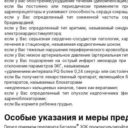
если у Вас обострение/ухудшение течения (декомпенсация)
если Вы постоянно или периодически применяете пр
адренорецепторы и усиливают способность сердца сокраща
если у Вас определенный тип сниженной частоты сер
брадикардией;
если у Вас определенный тип аритмии, называемый синдр
электрокардиостимулятора;
если у Вас серьезная сердечно-сосудистая патология, х
лечения в стационаре, называемая кардиогенным шоком;
если у Вас тяжелые нарушения периферического кровообраще
если у Вас низкое артериальное давление (артериальная гип
если у Вас подозрение на острый инфаркт миокарда при 
отклонении параметров ЭКГ, называемым
«удлинением интервала PQ более 0,24 секунд» или систолич
если Вы получаете лекарственный препарат, являющийся 
препаратов, называемых блокаторами
«медленных» кальциевых каналов, таких как верапамил;
если у Вас определенный тип опухоли надпочечника (фе
адреноблокаторами;
если Вы кормите ребенка грудью.
Особые указания и меры пр
®
Перед приемом препарата Беталок
ЗОК проконсультируйте