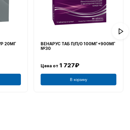
/Р 20МГ
ВЕНАРУС ТАБ П/П/О 100МГ+900МГ
№30
1 727₽
Цена от
В корзину