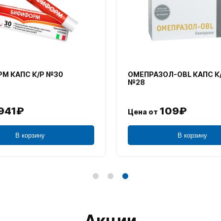
М КАПС К/Р №30
ОМЕПРАЗОЛ-OBL КАПС К
№28
941₽
109₽
Цена от
В корзину
В корзину
Акции