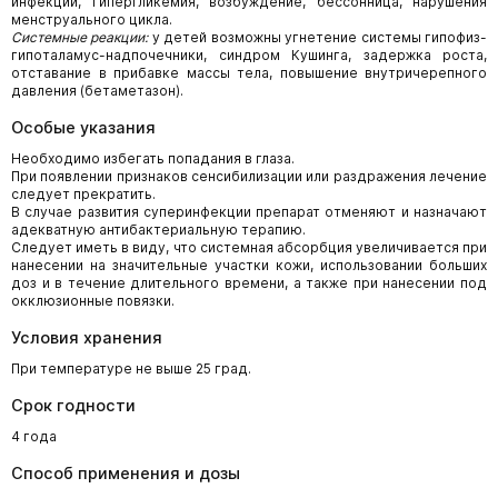
инфекции, гипергликемия, возбуждение, бессонница, нарушения
менструального цикла.
Системные реакции:
у детей возможны угнетение системы гипофиз-
гипоталамус-надпочечники, синдром Кушинга, задержка роста,
отставание в прибавке массы тела, повышение внутричерепного
давления (бетаметазон).
Особые указания
Необходимо избегать попадания в глаза.
При появлении признаков сенсибилизации или раздражения лечение
следует прекратить.
В случае развития суперинфекции препарат отменяют и назначают
адекватную антибактериальную терапию.
Следует иметь в виду, что системная абсорбция увеличивается при
нанесении на значительные участки кожи, использовании больших
доз и в течение длительного времени, а также при нанесении под
окклюзионные повязки.
Условия хранения
При температуре не выше 25 град.
Срок годности
4 года
Способ применения и дозы