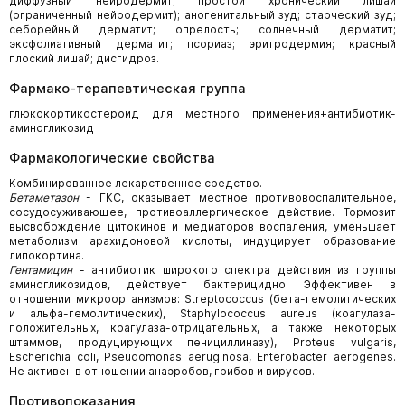
диффузный нейродермит; простой хронический лишай
(ограниченный нейродермит); аногенитальный зуд; старческий зуд;
себорейный дерматит; опрелость; солнечный дерматит;
эксфолиативный дерматит; псориаз; эритродермия; красный
плоский лишай; дисгидроз.
Фармако-терапевтическая группа
глюкокортикостероид для местного применения+антибиотик-
аминогликозид
Фармакологические свойства
Комбинированное лекарственное средство.
Бетаметазон
- ГКС, оказывает местное противовоспалительное,
сосудосуживающее, противоаллергическое действие. Тормозит
высвобождение цитокинов и медиаторов воспаления, уменьшает
метаболизм арахидоновой кислоты, индуцирует образование
липокортина.
Гентамицин
- антибиотик широкого спектра действия из группы
аминогликозидов, действует бактерицидно. Эффективен в
отношении микроорганизмов: Streptococcus (бета-гемолитических
и альфа-гемолитических), Staphylococcus aureus (коагулаза-
положительных, коагулаза-отрицательных, а также некоторых
штаммов, продуцирующих пенициллиназу), Proteus vulgaris,
Escherichia coli, Pseudomonas aeruginosa, Enterobacter aerogenes.
Не активен в отношении анаэробов, грибов и вирусов.
Противопоказания