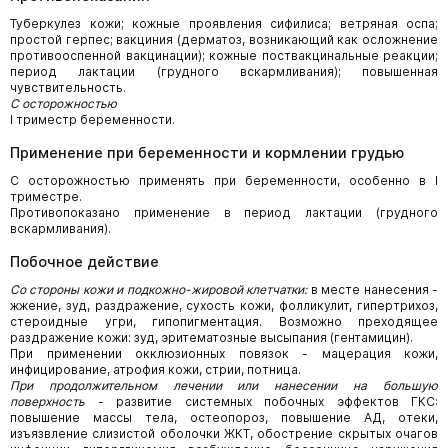
Туберкулез кожи; кожные проявления сифилиса; ветряная оспа;
простой герпес; вакциния (дерматоз, возникающий как осложнение
противооспенной вакцинации); кожные поствакцинальные реакции;
период лактации (грудного вскармливания); повышенная
чувствительность.
C осторожностью
I триместр беременности.
Применение при беременности и кормлении грудью
C осторожностью применять при беременности, особенно в I
триместре.
Противопоказано применение в период лактации (грудного
вскармливания).
Побочное действие
Со стороны кожи и подкожно-жировой клетчатки:
в месте нанесения -
жжение, зуд, раздражение, сухость кожи, фолликулит, гипертрихоз,
стероидные угри, гипопигментация. Возможно преходящее
раздражение кожи: зуд, эритематозные высыпания (гентамицин).
При применении окклюзионных повязок - мацерация кожи,
инфицирование, атрофия кожи, стрии, потница.
При продолжительном лечении или нанесении на большую
поверхность
- развитие системных побочных эффектов ГКС:
повышение массы тела, остеопороз, повышение АД, отеки,
изъязвление слизистой оболочки ЖКТ, обострение скрытых очагов