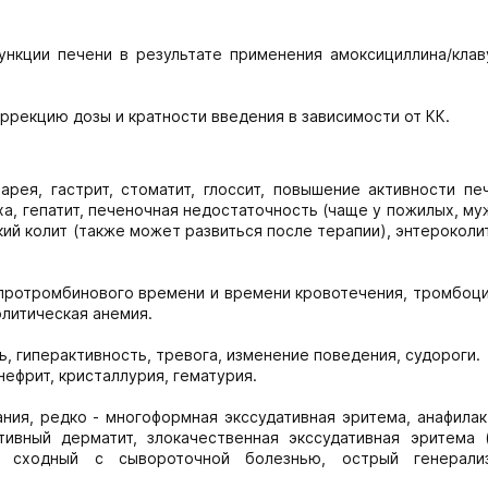
ункции печени в результате применения амоксициллина/клав
ррекцию дозы и кратности введения в зависимости от КК.
арея, гастрит, стоматит, глоссит, повышение активности пе
ха, гепатит, печеночная недостаточность (чаще у пожилых, му
ий колит (также может развиться после терапии), энтероколи
ротромбинового времени и времени кровотечения, тромбоци
олитическая анемия.
, гиперактивность, тревога, изменение поведения, судороги.
ефрит, кристаллурия, гематурия.
ния, редко - многоформная экссудативная эритема, анафилак
тивный дерматит, злокачественная экссудативная эритема 
ом, сходный с сывороточной болезнью, острый генерали