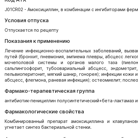
J01CR02 - Амоксициллин, в комбинации с ингибиторами фер
Условия отпуска
Отпускается по рецепту
Показания к применению
Лечение инфекционно-воспалительных заболеваний, вызва
путей (бронхит, пневмония, эмпиема плевры, абсцесс легког
мочеполовой системы и органов малого таза (пиелонеф
сальпингоофорит, тубоовариальный абсцесс, эндометрит,
пельвиоперитонит, мягкий шанкр, гонорея); инфекции кожи 
абсцесс, флегмона, раневая инфекция); остеомиелит; после
Фармако-терапевтическая группа
антибиотик-пенициллин полусинтетический+бета-лактамаз 
Фармакологические свойства
Комбинированный препарат амоксициллина и клавуланов
угнетает синтез бактериальной стенки.