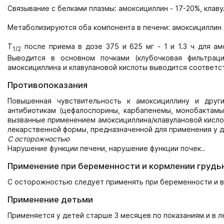
Связывание с белками плазмы: амоксициллин - 17-20%, клаву
Метаболизируются оба компонента в печени: амоксициллин - 
T
после приема в дозе 375 и 625 мг - 1 и 1.3 ч для амо
1/2
Выводится в основном почками (клубочковая фильтрац
амоксициллина и клавулановой кислоты выводится соответс
Противопоказания
Повышенная чувствительность к амоксициллину и други
антибиотикам (цефалоспорины, карбапенемы, монобактамы)
вызванные применением амоксициллина/клавулановой кислот
лекарственной формы, предназначенной для применения у де
С осторожностью
Нарушение функции печени, нарушение функции почек..
Применение при беременности и кормлении грудь
С осторожностью следует применять при беременности и в 
Применение детьми
Применяется у детей старше 3 месяцев по показаниям и в 