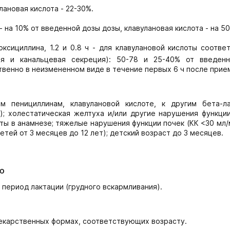
лановая кислота - 22-30%.
на 10% от введенной дозы дозы, клавулановая кислота - на 50
ксициллина, 1.2 и 0.8 ч - для клавулановой кислоты соотве
ия и канальцевая секреция): 50-78 и 25-40% от введен
твенно в неизмененном виде в течение первых 6 ч после прие
м пенициллинам, клавулановой кислоте, к другим бета-л
; холестатическая желтуха и/или другие нарушения функции
ы в анамнезе; тяжелые нарушения функции почек (КК <30 мл/
тей от 3 месяцев до 12 лет); детский возраст до 3 месяцев.
ю
период лактации (грудного вскармливания).
лекарственных формах, соответствующих возрасту.