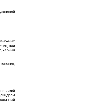
улановой
ченочных
жчин, при
т, черный
топения,
тический
(синдром
зованный