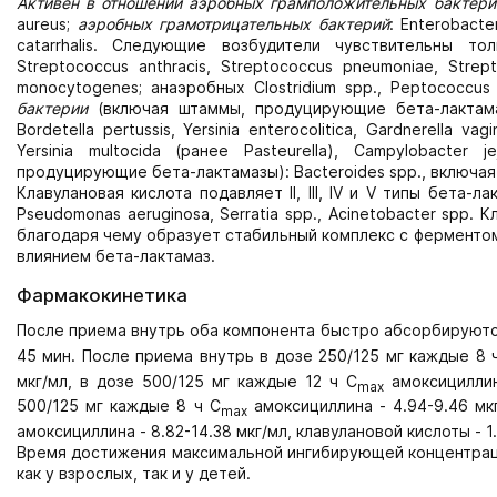
Активен в отношении аэробных грамположительных бактери
aureus;
аэробных грамотрицательных бактерий
: Enterobacter
catarrhalis. Следующие возбудители чувствительны толь
Streptococcus anthracis, Streptococcus pneumoniae, Strepto
monocytogenes; анаэробных Clostridium spp., Peptococcus
бактерии
(включая штаммы, продуцирующие бета-лактамазы): 
Bordetella pertussis, Yersinia enterocolitica, Gardnerella vag
Yersinia multocida (ранее Pasteurella), Campylobacter
продуцирующие бета-лактамазы): Bacteroides spp., включая Ba
Клавулановая кислота подавляет II, III, IV и V типы бета-
Pseudomonas aeruginosa, Serratia spp., Acinetobacter spp
благодаря чему образует стабильный комплекс с ферменто
влиянием бета-лактамаз.
Фармакокинетика
После приема внутрь оба компонента быстро абсорбируютс
45 мин. После приема внутрь в дозе 250/125 мг каждые 8 
мкг/мл, в дозе 500/125 мг каждые 12 ч C
амоксициллина
max
500/125 мг каждые 8 ч C
амоксициллина - 4.94-9.46 мкг
max
амоксициллина - 8.82-14.38 мкг/мл, клавулановой кислоты - 1.
Время достижения максимальной ингибирующей концентрации
как у взрослых, так и у детей.