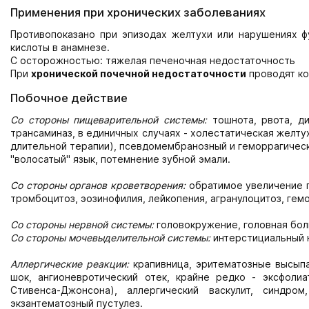
Применения при хронических заболеваниях
Противопоказано при эпизодах желтухи или нарушениях ф
кислоты в анамнезе.
С осторожностью: тяжелая печеночная недостаточность
При
хронической почечной недостаточности
проводят ко
Побочное действие
Со стороны пищеварительной системы:
тошнота, рвота, ди
трансаминаз, в единичных случаях - холестатическая желту
длительной терапии), псевдомембранозный и геморрагическ
"волосатый" язык, потемнение зубной эмали.
Со стороны органов кроветворения:
обратимое увеличение п
тромбоцитоз, эозинофилия, лейкопения, агранулоцитоз, гем
Со стороны нервной системы:
головокружение, головная боль
Со стороны мочевыделительной системы:
интерстициальный н
Аллергические реакции:
крапивница, эритематозные высыпа
шок, ангионевротический отек, крайне редко - эксфолиа
Стивенса-Джонсона), аллергический васкулит, синдр
экзантематозный пустулез.