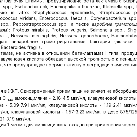
й
(включая штаммы, продуцирующие бета-лактамазы): Staphy
 spp., Escherichia coli, Haemophilus influenzae, Klebsiella spp.,
ко in vitro: Staphylococcus epidermidis, Streptococcus p
coccus viridans, Enterococcus faecalis, Corynebacterium spp.,
 spp., Peptostreptococcus spp.; а также
аэробные грамотриц
Proteus mirabilis, Proteus vulgaris, Salmonella spp., Shige
inalis, Neisseria meningitidis, Neisseria gonorrhoeae, Haemophilu
 jejuni; анаэробные грамотрицательные бактерии (включая
cteroides fragilis.
лактамаз, не активна в отношении бета-лактамаз I типа, прод
. Клавулановая кислота обладает высокой тропностью к пеници
м, что предупреждает ферментативную деградацию амоксицил
я в ЖКТ. Одновременный прием пищи не влияет на абсорбцию
ч C
амоксициллина - 2.18-4.5 мкг/мл, клавулановой кислоты 
max
 - 5.09-7.91 мкг/мл, клавулановой кислоты - 1.19-2.41 мкг/м
/мл, клавулановой кислоты - 1.57-3.23 мкг/мл, в дозе 875/12
21-3.19 мкг/мл.
 1 мкг/мл для амоксициллина сходно при применении через 1