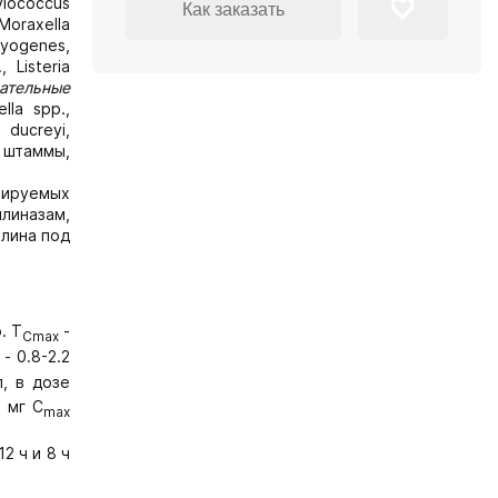
lococcus
Как заказать
 Moraxella
yogenes,
 Listeria
ательные
lla spp.,
s ducreyi,
 штаммы,
уцируемых
ллиназам,
лина под
. T
-
Cmax
- 0.8-2.2
л, в дозе
5 мг C
max
2 ч и 8 ч