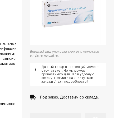
ательных
 инфекции
Внешний вид упаковки может отличаться
ьпингит,
от фото на сайте.
 сепсис,
ерматозы,
Данный товар в настоящий момент
отсутствует. Но мы можем
привезти его для Вас в удобную
аптеку. Нажмите на кнопку "Как
заказать" для подробностей.
Под заказ. Доставим со склада.
рицидно,