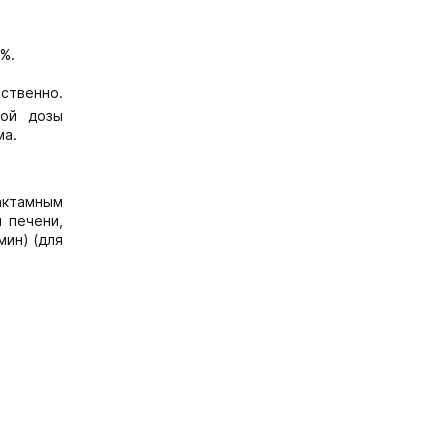
%.
тственно.
ной дозы
ма.
актамным
 печени,
мин) (для