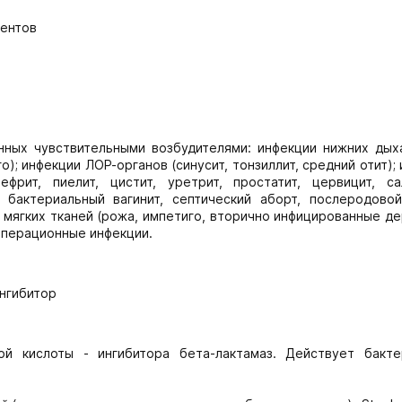
ментов
нных чувствительными возбудителями: инфекции нижних дых
о); инфекции ЛОР-органов (синусит, тонзиллит, средний отит);
рит, пиелит, цистит, уретрит, простатит, цервицит, сал
 бактериальный вагинит, септический аборт, послеродовой
и мягких тканей (рожа, импетиго, вторично инфицированные д
операционные инфекции.
ингибитор
ой кислоты - ингибитора бета-лактамаз. Действует бакте