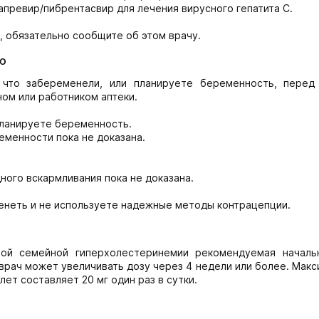
превир/пибрентасвир для лечения вирусного гепатита С.
, обязательно сообщите об этом врачу.
ю
 что забеременели, или планируете беременность, перед
ом или работником аптеки.
планируете беременность.
менности пока не доказана.
ного вскармливания пока не доказана.
енеть и не используете надежные методы контрацепции.
ной семейной гиперхолестеринемии рекомендуемая началь
 врач может увеличивать дозу через 4 недели или более. Мак
ет составляет 20 мг один раз в сутки.