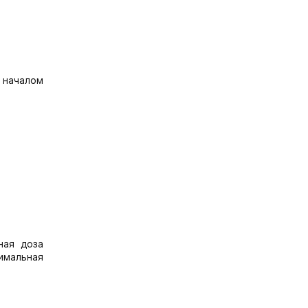
 началом
ная доза
симальная