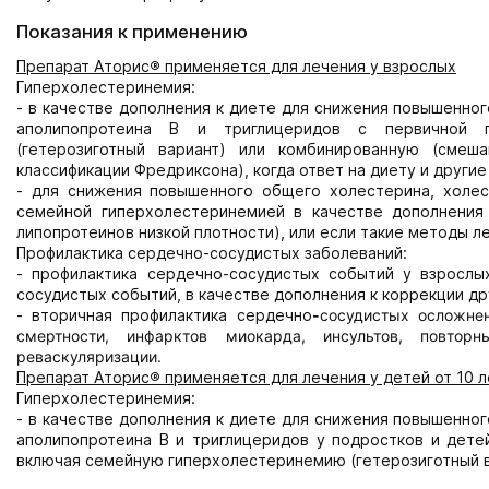
Показания к применению
Препарат Аторис
®
применяется для лечения у взрослых
Гиперхолестеринемия:
- в качестве дополнения к диете для снижения повышенног
аполипопротеина В и триглицеридов с первичной г
(гетерозиготный вариант) или комбинированную (смеша
классификации Фредриксона), когда ответ на диету и друг
- для снижения повышенного общего холестерина, холес
семейной гиперхолестеринемией в качестве дополнения
липопротеинов низкой плотности), или если такие методы л
Профилактика сердечно-сосудистых заболеваний:
- профилактика сердечно-сосудистых событий у взрослы
сосудистых событий, в качестве дополнения к коррекции др
- вторичная профилактика сердечно
-
сосудистых осложне
смертности, инфарктов миокарда, инсультов, повтор
реваскуляризации.
Препарат Аторис
®
применяется для лечения у детей от 10 л
Гиперхолестеринемия:
- в качестве дополнения к диете для снижения повышенног
аполипопротеина В и триглицеридов у подростков и дете
включая семейную гиперхолестеринемию (гетерозиготный в