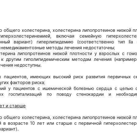
о общего холестерина, холестерина липопротеинов низкой п
иперхолестеринемией, включая семейную гиперхолесте
нный вариант) гиперлипидемию (соответственно тип IIa 
ие немедикаментозные методы лечения недостаточны;
терина липопротеинов низкой плотности у взрослых с гомо
 к другим гиполипидемическим методам лечения (например
ечения недоступны.
х пациентов, имеющих высокий риск развития первичных с
угих факторов риска;
ний у пациентов с ишемической болезнью сердца с целью 
ных госпитализаций по поводу стенокардии и необход
ет и старше
о общего холестерина, холестерина липопротеинов низкой п
й в возрасте 10 лет или старше с первичной гиперхолестер
ариант).