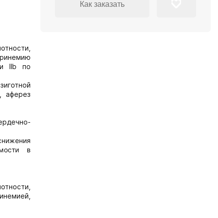
Как заказать
лотности,
ринемию
и IIb по
зиготной
, аферез
ердечно-
снижения
имости в
лотности,
инемией,