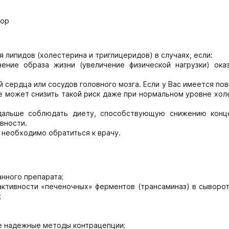
тор
липидов (холестерина и триглицеридов) в случаях, если:
ние образа жизни (увеличение физической нагрузки) ока
 сердца или сосудов головного мозга. Если у Вас имеется п
 может снизить такой риск даже при нормальном уровне хол
альше соблюдать диету, способствующую снижению конц
вности.
 необходимо обратиться к врачу.
анного препарата;
активности «печеночных» ферментов (трансаминаз) в сыворо
;
те надежные методы контрацепции;