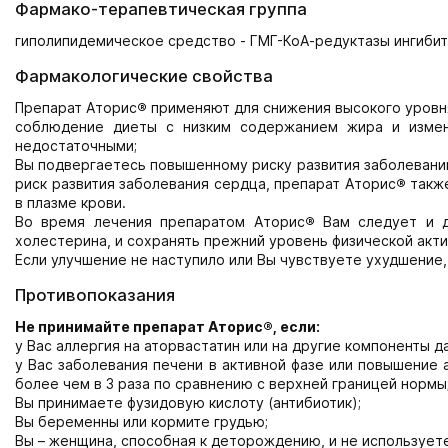
Фармако-терапевтическая группа
гиполипидемическое средство - ГМГ-КоА-редуктазы ингиби
Фармакологические свойства
Препарат Аторис
®
применяют для снижения высокого уровня 
соблюдение диеты с низким содержанием жира и измене
недостаточными;
Вы подвергаетесь повышенному риску развития заболеваний
риск развития заболевания сердца, препарат Аторис
®
также
в плазме крови.
Во время лечения препаратом Аторис
®
Вам следует и д
холестерина, и сохранять прежний уровень физической акти
Если улучшение не наступило или Вы чувствуете ухудшение,
Противопоказания
Не принимайте препарат
Аторис
®
, если:
у Вас аллергия на аторвастатин или на другие компоненты д
у Вас заболевания печени в активной фазе или повышение 
более чем в 3 раза по сравнению с верхней границей нормы
Вы принимаете фузидовую кислоту (антибиотик);
Вы беременны или кормите грудью;
Вы – женщина, способная к деторождению, и не используе