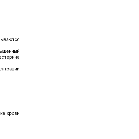
зываются
овышенный
естерина
ентрации
тке крови