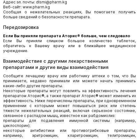
Адрес эл. почты: dlsmi@pharm.kg
Веб-сайт: www.pharm.kg
Сообщая о нежелательных реакциях, Вы помогаете получить
больше сведений о безопасности препарата.
Передозировка
Если Вы приняли
препарата
Аторис
®
больше, чем следовало
Если Вы приняли слишком большое количество таблеток,
обратитесь к Вашему врачу или в ближайшее медицинское
учреждение.
Взаимодействие с другими лекарственными
препаратами и другие виды взаимодействия
Сообщите лечащему врачу или работнику аптеки о том, что Вы
принимаете, недавно принимали или можете начать принимать
какие-либо другие препараты.
Некоторые препараты могут повлиять на эффективность лечения
препаратом Аторис
®
, а также препарат Аторис
®
может изменить их
эффективность. Ниже перечислены препараты, при одновременном
применении с которыми может повышаться риск или степень
тяжести нежелательных реакций, включая серьезное состояние,
связанное с распадом мышц, известное как рабдомиолиз:
препараты для подавления иммунной системы (например,
циклоспорин);
некоторые антибиотики или противогрибковые препараты,
например, эритромицин, кларитромицин, телитромицин,