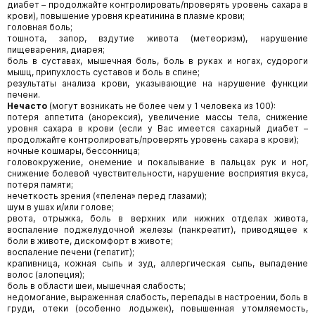
диабет – продолжайте контролировать/проверять уровень сахара в
крови), повышение уровня креатинина в плазме крови;
головная боль;
тошнота, запор, вздутие живота (метеоризм), нарушение
пищеварения, диарея;
боль в суставах, мышечная боль, боль в руках и ногах, судороги
мышц, припухлость суставов и боль в спине;
результаты анализа крови, указывающие на нарушение функции
печени.
Нечасто
(могут возникать не более чем у 1 человека из 100):
потеря аппетита (анорексия), увеличение массы тела, снижение
уровня сахара в крови (если у Вас имеется сахарный диабет –
продолжайте контролировать/проверять уровень сахара в крови);
ночные кошмары, бессонница;
головокружение, онемение и покалывание в пальцах рук и ног,
снижение болевой чувствительности, нарушение восприятия вкуса,
потеря памяти;
нечеткость зрения («пелена» перед глазами);
шум в ушах и/или голове;
рвота, отрыжка, боль в верхних или нижних отделах живота,
воспаление поджелудочной железы (панкреатит), приводящее к
боли в животе, дискомфорт в животе;
воспаление печени (гепатит);
крапивница, кожная сыпь и зуд, аллергическая сыпь, выпадение
волос (алопеция);
боль в области шеи, мышечная слабость;
недомогание, выраженная слабость, перепады в настроении, боль в
груди, отеки (особенно лодыжек), повышенная утомляемость,