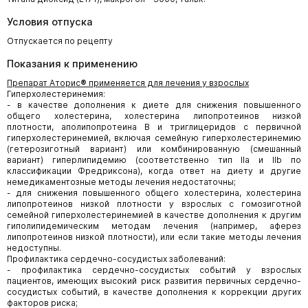
Условия отпуска
Отпускается по рецепту
Показания к применению
Препарат
Аторис
®
применяется для лечения у взрослых
Гиперхолестеринемия:
- в качестве дополнения к диете для снижения повышенного
общего холестерина, холестерина липопротеинов низкой
плотности, аполипопротеина В и триглицеридов с первичной
гиперхолестеринемией, включая семейную гиперхолестеринемию
(гетерозиготный вариант) или комбинированную (смешанный
вариант) гиперлипидемию (соответственно тип IIa и IIb по
классификации Фредриксона), когда ответ на диету и другие
немедикаментозные методы лечения недостаточны;
- для снижения повышенного общего холестерина, холестерина
липопротеинов низкой плотности у взрослых с гомозиготной
семейной гиперхолестеринемией в качестве дополнения к другим
гиполипидемическим методам лечения (например, аферез
липопротеинов низкой плотности), или если такие методы лечения
недоступны.
Профилактика сердечно-сосудистых заболеваний:
- профилактика сердечно-сосудистых событий у взрослых
пациентов, имеющих высокий риск развития первичных сердечно-
сосудистых событий, в качестве дополнения к коррекции других
факторов риска;