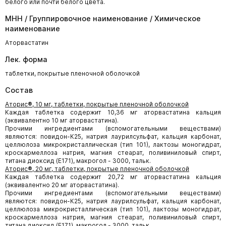
белого или почти белого цвета.
МНН / Группировочное наименование / Химическое
наименование
Аторвастатин
Лек. форма
таблетки, покрытые пленочной оболочкой
Состав
Аторис
®
, 10 мг, таблетки, покрытые пленочной оболочкой
Каждая таблетка содержит 10,36 мг аторвастатина кальция
(эквивалентно 10 мг аторвастатина).
Прочими ингредиентами (вспомогательными веществами)
являются: повидон-К25, натрия лаурилсульфат, кальция карбонат,
целлюлоза микрокристаллическая (тип 101), лактозы моногидрат,
кроскармеллоза натрия, магния стеарат, поливиниловый спирт,
титана диоксид (E171), макрогол - 3000, тальк.
Аторис
®
, 20 мг, таблетки, покрытые пленочной оболочкой
Каждая таблетка содержит 20,72 мг аторвастатина кальция
(эквивалентно 20 мг аторвастатина).
Прочими ингредиентами (вспомогательными веществами)
являются: повидон-К25, натрия лаурилсульфат, кальция карбонат,
целлюлоза микрокристаллическая (тип 101), лактозы моногидрат,
кроскармеллоза натрия, магния стеарат, поливиниловый спирт,
титана диоксид (E171), макрогол - 3000, тальк.