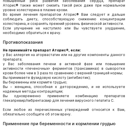
повышенный риск развития заболевания сердца, препарат
Аторис
®
также может снизить такой риск даже при нормальном
уровне холестерина в плазме крови.
Во время лечения препаратом Аторис
®
Вам следует и дальше
соблюдать диету, способствующую снижению концентрации
холестерина, и сохранять прежний уровень физической активности.
Если улучшение не наступило или Вы чувствуете ухудшение,
необходимо обратиться к врачу.
Противопоказания
Не принимайте препарат
Аторис
®
, если:
у Вас аллергия на аторвастатин или на другие компоненты данного
препарата;
у Вас заболевания печени в активной фазе или повышение
активности «печеночных» ферментов (трансаминаз) в сыворотке
крови более чем в 3 раза по сравнению с верхней границей нормы;
Вы принимаете фузидовую кислоту (антибиотик);
Вы беременны или кормите грудью;
Вы – женщина, способная к деторождению, и не используете
надежные методы контрацепции;
Вы одновременно применяете комбинацию препаратов
глекапревир/пибрентасвир для лечения вирусного гепатита С.
Если любое из перечисленных утверждений относится к Вам,
обязательно сообщите об этом врачу.
Применение при беременности и кормлении грудью