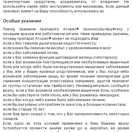
транспортным средством, воздержитесь от вождения. Не
используйте какие-либо инструменты или механизмы, если данный
препарат влияет на Вашу способность использовать их.
Особые указания
Перед приемом препарата Аторис
®
проконсультируйтесь с
лечащим врачом или работником аптеки. Ниже приведены причины,
почему препарат Аторис
®
может не подходить Вам:
если у Вас тяжелая дыхательная недостаточность;
если ранее Вы перенесли инсульт с кровоизлиянием в мозг;
если у Вас заболевание почек;
если у Вас снижена функция щитовидной железы (гипотиреоз);
если у Вас возникали повторяющиеся или необъяснимые мышечные
боли или когда-либо были наследственные мышечные заболевания
у Вас или у Ваших кровных родственников, или у Вас когда-либо
возникали заболевания мышц во время лечения препаратами для
снижения концентрации холестерина (например, другой препарат
из группы «статинов» или «фибратов»). Незамедлительно сообщите
врачу, если у Вас возникла необъяснимая мышечная боль, особенно
если Вы чувствуете себя плохо, или у Вас развилась лихорадка;
если у Вас когда-либо ранее было заболевание печени;
если Вы регулярно употребляете алкоголь в больших количествах;
если Вы старше 70 лет;
если Ваш врач сказал о том, что у Вас непереносимость некоторых
сахаров.
Если одно из этих условий применимо к Вам, Вашему врачу
потребуется провести анализ крови до и, вероятно, во время