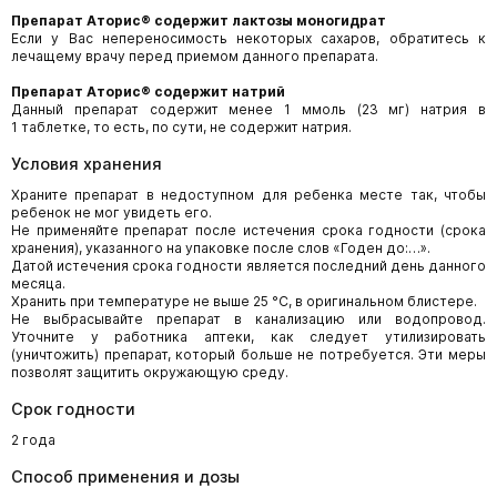
Препарат
Аторис
®
содержит лактозы моногидрат
Если у Вас непереносимость некоторых сахаров, обратитесь к
лечащему врачу перед приемом данного препарата.
Препарат
Аторис
®
содержит натрий
Данный препарат содержит менее 1 ммоль (23 мг) натрия в
1 таблетке, то есть, по сути, не содержит натрия.
Условия хранения
Храните препарат в недоступном для ребенка месте так, чтобы
ребенок не мог увидеть его.
Не применяйте препарат после истечения срока годности (срока
хранения), указанного на упаковке после слов «Годен до:…».
Датой истечения срока годности является последний день данного
месяца.
Хранить при температуре не выше 25 °С, в оригинальном блистере.
Не выбрасывайте препарат в канализацию или водопровод.
Уточните у работника аптеки, как следует утилизировать
(уничтожить) препарат, который больше не потребуется. Эти меры
позволят защитить окружающую среду.
Срок годности
2 года
Способ применения и дозы