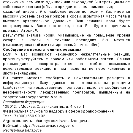
стойким кашлем и/или одышкой или лихорадкой (интерстициальное
заболевание легких) (обычно при длительном применении);
сахарный диабет. Это наиболее вероятно, если у Вас имеется
высокий уровень сахара и жиров в крови, избыточная масса тела и
высокое артериальное давление. Ваш лечащий врач будет
контролировать Ваше состояние, пока Вы будете принимать
препарат Аторис®;
результаты анализа крови, указывающие на повышение уровня
сахара в крови в течение последних 3-х месяцев
(гликозилированный или гликированный гемоглобин).
Сообщение о нежелательных реакциях
Если у Вас возникают какие-либо нежелательные реакции,
проконсультируйтесь с врачом или работником аптеки. Данная
рекомендация распространяется на любые возможные
нежелательные реакции, в том числе на не перечисленные в
листке-вкладыше.
Вы также можете сообщить о нежелательных реакциях в
информационную базу данных по нежелательным реакциям
(действиям) на лекарственные препараты, включая сообщения о
неэффективности лекарственных препаратов, выявленным на
территории государства-члена.
Российская Федерация
109012, г. Москва, Славянская пл., д. 4, стр. 1
Федеральная служба по надзору в сфере здравоохранения
Тел.: +7 (800) 550 99 03
Адрес эл. почты: pharm@roszdravnadzor.gov.ru
Веб-сайт: https://roszdravnadzor.gov.ru
Республика Беларусь