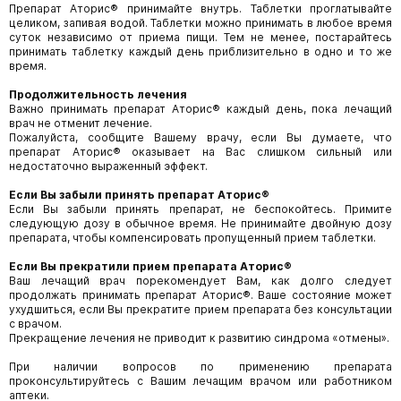
Препарат Аторис® принимайте внутрь. Таблетки проглатывайте
целиком, запивая водой. Таблетки можно принимать в любое время
суток независимо от приема пищи. Тем не менее, постарайтесь
принимать таблетку каждый день приблизительно в одно и то же
время.
Продолжительность лечения
Важно принимать препарат Аторис® каждый день, пока лечащий
врач не отменит лечение.
Пожалуйста, сообщите Вашему врачу, если Вы думаете, что
препарат Аторис® оказывает на Вас слишком сильный или
недостаточно выраженный эффект.
Если Вы забыли принять препарат
Аторис
®
Если Вы забыли принять препарат, не беспокойтесь. Примите
следующую дозу в обычное время. Не принимайте двойную дозу
препарата, чтобы компенсировать пропущенный прием таблетки.
Если Вы прекратили прием препарата
Аторис
®
Ваш лечащий врач порекомендует Вам, как долго следует
продолжать принимать препарат Аторис®. Ваше состояние может
ухудшиться, если Вы прекратите прием препарата без консультации
с врачом.
Прекращение лечения не приводит к развитию синдрома «отмены».
При наличии вопросов по применению препарата
проконсультируйтесь с Вашим лечащим врачом или работником
аптеки.