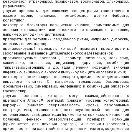
кетоконазол, итраконазол, позаконазол, вориконазол, флуконазол,
рифампицин;
другие препараты, для снижения концентрации холестерина в
плазме крови, например, гемфиброзил, другие фибраты,
колестипол;
некоторые блокаторы кальциевых каналов, применяемые для
лечения стенокардии или высокого артериального давления,
например, амлодипин, дилтиазем;
препараты для регуляции сердечного ритма, например, дигоксин,
верапамил, амиодарон;
противовирусный препарат, который помогает предотвратить
заболевание, вызванное цитомегаловирусом (летермовир);
противовирусные препараты, например, ритонавир, лопинавир,
саквинавир, атазанавир, индинавир, дарунавир, комбинация
типранавир/ритонавир и др. (для лечения инфекций, включая
инфекцию, вызванную вирусом иммуннодефицита человека (ВИЧ));
некоторые противовирусные препараты, применяемые для лечения
вирусного гепатита С, например, телапревир, боцепревир,
фосампренавир, симепревир, нелфинавир и комбинация элбасвир/
гразопревир;
другие препараты, которые могут взаимодействовать с
препаратом Аторис
®
: эзетимиб (снижает уровень холестерина),
варфарин (снижает свертываемость крови), пероральные
контрацептивы, стирипентол (противосудорожный препарат для
лечения эпилепсии), циметидин (применяется при изжоге и язвенной
болезни), феназон (обезболивающий препарат), колхицин
(применяется для лечения подагры) и антациды (препараты,
применяемые при расстройстве пищеварения, изжоге, содержащие