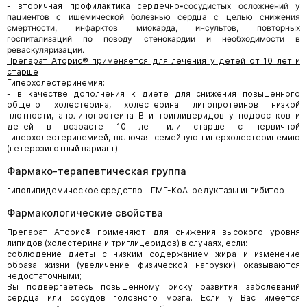
- вторичная профилактика сердечно
-
сосудистых осложнений у
пациентов с ишемической болезнью сердца с целью снижения
смертности, инфарктов миокарда, инсультов, повторных
госпитализаций по поводу стенокардии и необходимости в
реваскуляризации.
Препарат
Аторис
®
применяется для лечения у детей от 10 лет и
старше
Гиперхолестеринемия:
- в качестве дополнения к диете для снижения повышенного
общего холестерина, холестерина липопротеинов низкой
плотности, аполипопротеина В и триглицеридов у подростков и
детей в возрасте 10 лет или старше с первичной
гиперхолестеринемией, включая семейную гиперхолестеринемию
(гетерозиготный вариант).
Фармако-терапевтическая группа
гиполипидемическое средство - ГМГ-КоА-редуктазы ингибитор
Фармакологические свойства
Препарат Аторис
®
применяют для снижения высокого уровня
липидов (холестерина и триглицеридов) в случаях, если:
соблюдение диеты с низким содержанием жира и изменение
образа жизни (увеличение физической нагрузки) оказываются
недостаточными;
Вы подвергаетесь повышенному риску развития заболеваний
сердца или сосудов головного мозга. Если у Вас имеется