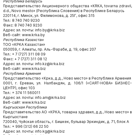
Республика Беларусь
Представительство Акционерного общества «КRКА, tovarna zdravil,
d.d., Novo mesto» (Республика Словения) в Республике Беларусь
220114, г. Минск, ул. Филимонова, д. 25Г, офис 315
Тел.: 8 740 740 9230
Факс: 8 740 740 9230
Адрес эл. почты: info.by@krka.biz
Веб-сайт: www.krka.by
Республика Казахстан
ТОО «КРКА Казахстан»
050059, г. Алматы, пр. Аль-Фараби, д. 19, офис 207
Тел.: + 7 (727) 311 08 09
Факс: + 7 (727) 311 08 12
Адрес эл. почты: info.kz@krka.biz
Веб-сайт: www.krka.biz
Республика Армения
Представительство «Крка, д.д., Ново место» в Республике Армения
0001, г. Ереван, ул. Налбандян, д. 106/1 («САЯТ-НОВА» БИЗНЕС-
ЦЕНТР), офис 103
Тел.: + 374 11 560011
Адрес эл. почты: info.am@krka.biz
Веб-сайт: www.krka.biz
Кыргызская Республика
Представительство АО «КРКА, товарна здравил, д.д., Ново место» в
Кыргызстане
720040, Чуйская область, г. Бишкек, бульвар Эркиндик, д. 71, блок А
Тел.: + 996 (312) 66 22 50
Адрес эл. почты: info.kg@krka.biz