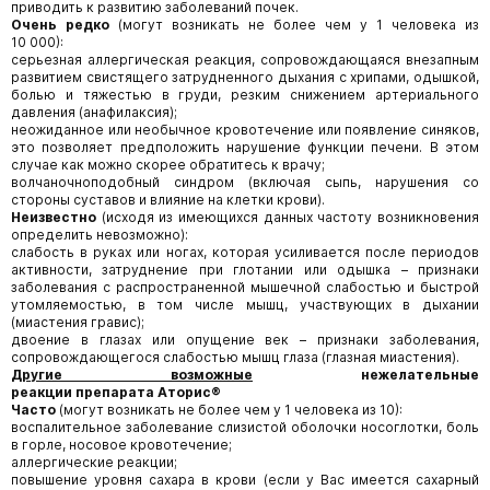
приводить к развитию заболеваний почек.
Очень редко
(могут возникать не более чем у 1 человека из
10 000):
серьезная аллергическая реакция, сопровождающаяся внезапным
развитием свистящего затрудненного дыхания с хрипами, одышкой,
болью и тяжестью в груди, резким снижением артериального
давления (анафилаксия);
неожиданное или необычное кровотечение или появление синяков,
это позволяет предположить нарушение функции печени. В этом
случае как можно скорее обратитесь к врачу;
волчаночноподобный синдром (включая сыпь, нарушения со
стороны суставов и влияние на клетки крови).
Неизвестно
(исходя из имеющихся данных частоту возникновения
определить невозможно):
слабость в руках или ногах, которая усиливается после периодов
активности, затруднение при глотании или одышка – признаки
заболевания c распространенной мышечной слабостью и быстрой
утомляемостью, в том числе мышц, участвующих в дыхании
(миастения гравис);
двоение в глазах или опущение век – признаки заболевания,
сопровождающегося слабостью мышц глаза (глазная миастения).
Другие возможные
нежелательные
реакции
препарата
Аторис
®
Часто
(могут возникать не более чем у 1 человека из 10):
воспалительное заболевание слизистой оболочки носоглотки, боль
в горле, носовое кровотечение;
аллергические реакции;
повышение уровня сахара в крови (если у Вас имеется сахарный