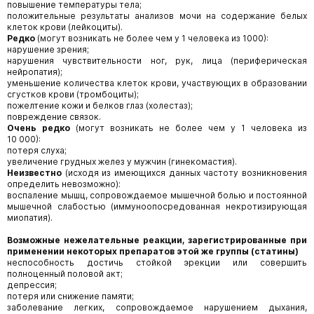
повышение температуры тела;
положительные результаты анализов мочи на содержание белых
клеток крови (лейкоциты).
Редко
(могут возникать не более чем у 1 человека из 1000):
нарушение зрения;
нарушения чувствительности ног, рук, лица (периферическая
нейропатия);
уменьшение количества клеток крови, участвующих в образовании
сгустков крови (тромбоциты);
пожелтение кожи и белков глаз (холестаз);
повреждение связок.
Очень редко
(могут возникать не более чем у 1 человека из
10 000):
потеря слуха;
увеличение грудных желез у мужчин (гинекомастия).
Неизвестно
(исходя из имеющихся данных частоту возникновения
определить невозможно):
воспаление мышц, сопровождаемое мышечной болью и постоянной
мышечной слабостью (иммуноопосредованная некротизирующая
миопатия).
Возможные нежелательные реакции, зарегистрированные при
применении некоторых препаратов этой же группы (статины)
неспособность достичь стойкой эрекции или совершить
полноценный половой акт;
депрессия;
потеря или снижение памяти;
заболевание легких, сопровождаемое нарушением дыхания,