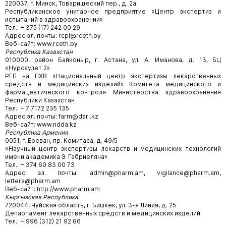
220037, г. Минск, Товарищеский пер., д. 2а
Республиканское унитарное предприятие «Центр экспертиз и
испытаний в здравоохранении»
Тел.: + 375 (17) 242 00 29
Адрес эл. почты: rcpl@rceth.by
Веб-сайт: www.rceth.by
Республика Казахстан
010000, район Байконыр, г. Астана, ул. А. Иманова, д. 13, БЦ
«Нурсаулет 2»
РГП на ПХВ «Национальный центр экспертизы лекарственных
средств и медицинских изделий» Комитета медицинского и
фармацевтического контроля Министерства здравоохранения
Республики Казахстан
Тел.: + 7 7172 235 135
Адрес эл. почты: farm@dari.kz
Веб-сайт: www.ndda.kz
Республика Армения
0051, г. Ереван, пр. Комитаса, д. 49/5
«Научный центр экспертизы лекарств и медицинских технологий
имени академика Э. Габриеляна»
Тел.: + 374 60 83 00 73
Адрес эл. почты: admin@pharm.am, vigilance@pharm.am,
letters@pharm.am
Веб-сайт: http://www.pharm.am
Кыргызская Республика
720044, Чуйская область, г. Бишкек, ул. 3-я Линия, д. 25
Департамент лекарственных средств и медицинских изделий
Тел.: + 996 (312) 21 92 86