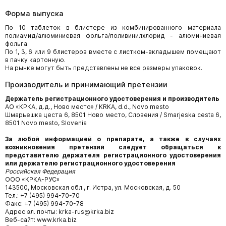
Форма выпуска
По 10 таблеток в блистере из комбинированного материала
полиамид/алюминиевая фольга/поливинилхлорид - алюминиевая
фольга.
По 1, 3, 6 или 9 блистеров вместе с листком-вкладышем помещают
в пачку картонную.
На рынке могут быть представлены не все размеры упаковок.
Производитель и принимающий претензии
Держатель регистрационного удостоверения и производитель
АО «КРКА, д.д., Ново место» / KRKA, d.d., Novo mesto
Шмарьешка цеста 6, 8501 Ново место, Словения / Smarjeska cesta 6,
8501 Novo mesto, Slovenia
За любой информацией о препарате, а также в случаях
возникновения претензий следует обращаться к
представителю держателя регистрационного удостоверения
или держателю регистрационного удостоверения
Российская Федерация
ООО «КРКА-РУС»
143500, Московская обл., г. Истра, ул. Московская, д. 50
Тел.: +7 (495) 994-70-70
Факс: +7 (495) 994-70-78
Адрес эл. почты: krka-rus@krka.biz
Веб-сайт: www.krka.biz