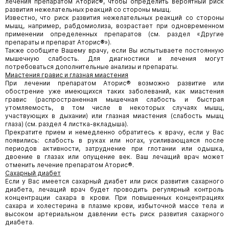
лечения препаратом Аторис
®
, чтобы определить вероятный риск
развития нежелательных реакций со стороны мышц.
Известно, что риск развития нежелательных реакций со стороны
мышц, например, рабдомиолиза, возрастает при одновременном
применении определенных препаратов (см. раздел «Другие
препараты и препарат Аторис
®
»).
Также сообщите Вашему врачу, если Вы испытываете постоянную
мышечную слабость. Для диагностики и лечения могут
потребоваться дополнительные анализы и препараты.
Миастения гравис и глазная миастения
При лечении препаратом Аторис® возможно развитие или
обострение уже имеющихся таких заболеваний, как миастения
гравис (распространенная мышечная слабость и быстрая
утомляемость, в том числе в некоторых случаях мышц,
участвующих в дыхании) или глазная миастения (слабость мышц
глаза) (см. раздел 4 листка-вкладыша).
Прекратите прием и немедленно обратитесь к врачу, если у Вас
появились: слабость в руках или ногах, усиливающаяся после
периодов активности, затруднение при глотании или одышка,
двоение в глазах или опущение век. Ваш лечащий врач может
отменить лечение препаратом Аторис®.
Сахарный диабет
Если у Вас имеется сахарный диабет или риск развития сахарного
диабета, лечащий врач будет проводить регулярный контроль
концентрации сахара в крови. При повышенных концентрациях
сахара и холестерина в плазме крови, избыточной массе тела и
высоком артериальном давлении есть риск развития сахарного
диабета.