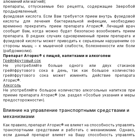
алюминий или магний);
препараты, отпускаемые без рецепта, содержащие Зверобой
продырявленный;
фузидовая кислота. Если Вам требуется прием внутрь фузидовой
кислоты для лечения бактериальной инфекции, необходимо
временно прекратить прием препарата Аторис
®
. Лечащий врач
сообщит Вам, когда можно будет безопасно возобновить прием
препарата. В редких случаях одновременный прием препарата и
фузидовой кислоты может приводить к серьезным нарушениям со
стороны мышц – к мышечной слабости, болезненности или боли
(рабдомиолиз).
Препарат Аторис
®
с пищей, напитками и алкоголем
Грейпфрутовый сок
Не употребляйте больше одного или двух стаканов
грейпфрутового сока в день, так как большое количество
грейпфрутового сока может изменять действие препарата
Аторис®.
Алкоголь
Не употребляйте большое количество алкогольных напитков при
приеме препарата Аторис® (см. раздел «Особые указания
и меры
предосторожности»).
Влияние на управление транспортными средствами и
механизмами
Как правило, препарат Аторис® не влияет на способность управлять
транспортными средствами и работать с механизмами. Однако,
если данный препарат влияет на Вашу способность управлять