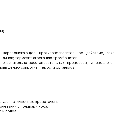
ин)
 жаропонижающее, противовоспалительное действие, свя
андинов; тормозит агрегацию тромбоцитов.
окислительно-восстановительных процессов, углеводного
 повышению сопротивляемости организма.
елудочно-кишечные кровотечения;
очетании с полипами носа;
 и более;