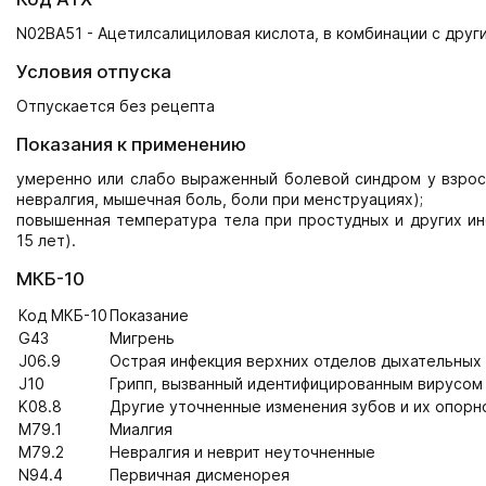
N02BA51 - Ацетилсалициловая кислота, в комбинации с дру
Условия отпуска
Отпускается без рецепта
Показания к применению
умеренно или слабо выраженный болевой синдром у взросл
невралгия, мышечная боль, боли при менструациях);
повышенная температура тела при простудных и других ин
15 лет).
МКБ-10
Код МКБ-10
Показание
G43
Мигрень
J06.9
Острая инфекция верхних отделов дыхательных
J10
Грипп, вызванный идентифицированным вирусом 
K08.8
Другие уточненные изменения зубов и их опорног
M79.1
Миалгия
M79.2
Невралгия и неврит неуточненные
N94.4
Первичная дисменорея