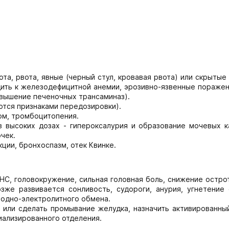
та, рвота, явные (черный стул, кровавая рвота) или скрытые
ть к железодефицитной анемии, эрозивно-язвенные поражени
овышение печеночных трансаминаз).
ются признаками передозировки).
ом, тромбоцитопения.
 высоких дозах - гипероксалурия и образование мочевых к
чек.
ции, бронхоспазм, отек Квинке.
НС, головокружение, сильная головная боль, снижение остро
зже развивается сонливость, судороги, анурия, угнетение 
водно-электролитного обмена.
 или сделать промывание желудка, назначить активированный
иализированного отделения.