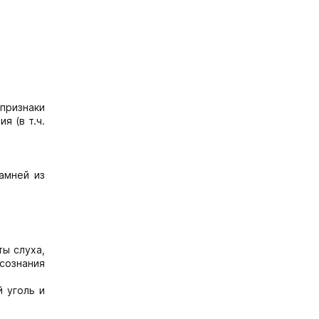
 признаки
я (в т.ч.
амней из
ты слуха,
сознания
 уголь и