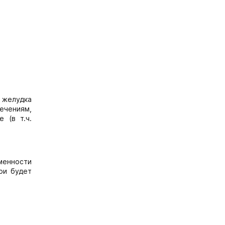
и желудка
ечениям,
 (в т.ч.
еменности
ри будет