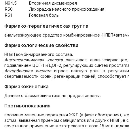
N94.5
Вторичная дисменорея
R50
Лихорадка неясного происхождения
R51
Головная боль
Фармако-терапевтическая группа
анальгезирующее средство комбинированное (НПВП+витам
Фармакологические свойства
НПВП комбинированного состава.
Ацетилсалициловая кислота
оказывает анальгезирующее,
подавлением ЦОГ-1 и ЦОГ-2, регулирующих синтез простагл
Аскорбиновая кислота
играет важную роль в регуляции 
свертываемости крови, регенерации тканей, способствует
Фармакокинетика
Данные о фармакокинетике не предоставлены.
Противопоказания
эрозивно-язвенные поражения ЖКТ (в фазе обострения), ж
астма, вызванная приемом салицилатов или других НПВП, в с
сочетанное применение метотрексата в дозе 15 мг в неделю