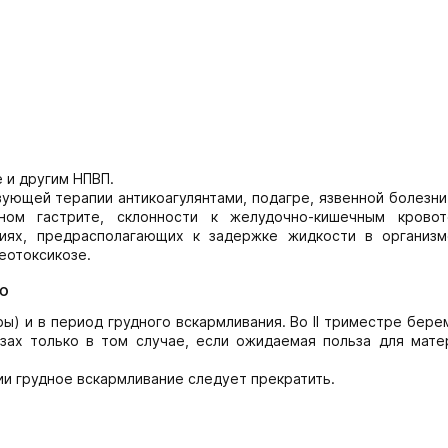
 и другим НПВП.
ующей терапии антикоагулянтами, подагре, язвенной болезн
вном гастрите, склонности к желудочно-кишечным кровот
ниях, предрасполагающих к задержке жидкости в организме
еотоксикозе.
ю
тры) и в период грудного вскармливания. Во II триместре бер
ах только в том случае, если ожидаемая польза для мате
и грудное вскармливание следует прекратить.