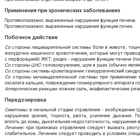
Применения при хронических заболеваниях
Противопоказано: выраженные нарушения функции печени.
Противопоказано: выраженные нарушения функции почек.
Побочное действие
Со стороны пищеварительной системы:
боли в животе, тошно
желудочно-кишечного кровотечения, которые могут приводи
с перфорацией) ЖКТ; редко - нарушения функции печени (п
Со стороны ЦНС:
головокружение, шум в ушах (обычно явля
Со стороны системы кроветворения:
геморрагический синдр
Со стороны мочевыделительной системы:
при применении в
оксалата кальция, повреждение гломерулярного аппарата по
Аллергические реакции:
кожная сыпь, анафилактические реак
Передозировка
Симптомы:
в начальной стадии отравления - возбуждение Ц
нарушение зрения, тошнота, рвота, усиление дыхания. По
вплоть до комы, дыхательная недостаточность, нарушения 
Лечение:
при признаках отравления следует вызвать рвоту
слабительное. Лечение следует проводить в условиях спец