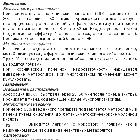
Бромгексин
Всасывание и распределение
При приеме внутрь практически полностью (99%) всасывается в
ЖКТ в течение 30 мин. Бромгексин демонстрирует
пропорциональную дозе линейную фармакокинетику при приеме
внутрь в диапазоне доз от 8 мг до 32 мг. Биодоступность низкая
(подвергается эффекту "первого прохождения" через печень).
Проникает через плацентарный барьер и ГЭБ.
Метаболизм и выведение
В печени подвергается деметилированию и окислению,
метаболизируется до фармакологически активного амброксола.
T
- 15 ч (вследствие медленной обратной диффузии из тканей).
1/2
Выводится почками.
При хронической почечной недостаточности нарушается
выведение метаболитов. При многократном применении может
кумулировать.
Гвайфенезин
Всасывание и распределение
Абсорбция из ЖКТ быстрая (через 25-30 мин после приема внутрь).
Проникает в ткани, содержащие кислые мукополисахариды.
Метаболизм и выведение
Примерно 60% введенного препарата подвергается метаболизму в
печени путем окисления до бета-(2-метокси-фенокси)-молочной
кислоты.
T
- 1 ч. Выводится легкими (с мокротой) и почками как в
1/2
неизменном виде, так и в виде неактивных метаболитов.
Сальбутамол