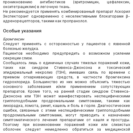
проникновению антибиотиков (эритромицин, цефалексин,
окситетрациклин) в легочную ткань.
Не рекомендуется применять комбинированный препарат Аскорил
Экспекторант одновременно с неселективными блокаторами β-
адренорецепторов, такими как пропранолол.
Особые указания
Бромгексин
Следует применять с осторожностью у пациентов с язвенной
болезнью желудка.
Пациентов необходимо предупредить о возможном усилении
секреции слизи.
Сообщалось лишь о единичных случаях тяжелых поражений кожи,
таких как синдром Стивенса-Джонсона и токсический
эпидермальный некролиз (ТЭН), имевших связь по времени с
приемом отхаркивающих средств, в частности бромгексина
гидрохлорида. Большинство из них можно объяснить тяжестью
основного заболевания и/или применением сопутствующих
препаратов. Кроме того, на ранней стадии синдром Стивенса-
Джонсона или ТЭН может манифестировать неспецифическими
гриппоподобными продромальными симптомами, такими как
лихорадка, ломота, ринит, кашель и боль в горле. Диагностические
ошибки, связанные с этими неспецифическими гриппоподобными
продромальными симптомами, могут приводить к назначению
симптоматического лечения препаратами от кашля и простуды.
Поэтому при возникновении поражений кожи или слизистых
оболочек следует немедленно обратиться за медицинской