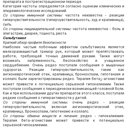
препарата в пострегистрационном периоде.
Категория частоты определяется согласно оценкам клинических и
эпидемиологических исследований.
Со стороны иммунной системы:
частота неизвестна - реакции
гиперчувствительности (гиперчувствительность, зуд и крапивница),
сыпь.
Со стороны пищеварительной системы:
частота неизвестна - боль в
эпигастрии, диарея, тошнота, рвота.
Сальбутамол
Краткий обзор профиля безопасности
Наиболее частым побочным эффектом сальбутамола является
мелкоразмашистый тремор рук, который может препятствовать
работе, требующей точных движений руками. Также могут
возникать напряженность, беспокойство и учащенное
сердцебиение. Очень редко поступали сообщения о мышечных
судорогах. Реакции гиперчувствительности, такие как
ангионевротический отек, крапивница, бронхоспазм, гипотензия и
коллапс были зарегистрированы редко. Терапия бета
-агонистами
2
может привести к потенциально серьезной гипокалиемии. Также
поступали сообщения о периодически возникающей головной боли.
Как и при использовании других препаратов этого класса, поступали
редкие сообщения о гиперактивности у детей.
Со стороны иммунной системы:
очень редко - реакции
гиперчувствительности, включая ангионевротический отек,
крапивницу, бронхоспазм, гипотензию и коллапс.
Со стороны обмена веществ и питания:
редко - гипокалиемия.
Терапия бета-агонистами может привести к потенциально
серьезной гипокалиемии.