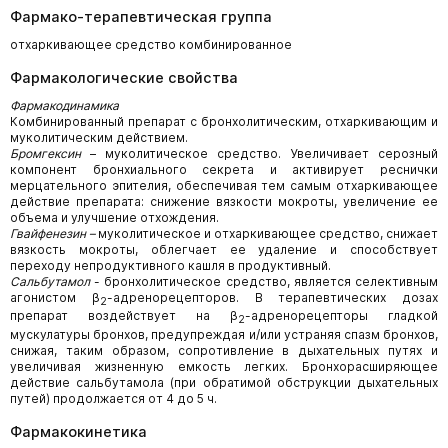
Фармако-терапевтическая группа
отхаркивающее средство комбинированное
Фармакологические свойства
Фармакодинамика
Комбинированный препарат с бронхолитическим, отхаркивающим и
муколитическим действием.
Бромгексин
– муколитическое средство. Увеличивает серозный
компонент бронхиального секрета и активирует реснички
мерцательного эпителия, обеспечивая тем самым отхаркивающее
действие препарата: снижение вязкости мокроты, увеличение ее
объема и улучшение отхождения.
Гвайфенезин –
муколитическое и отхаркивающее средство, снижает
вязкость мокроты, облегчает ее удаление и способствует
переходу непродуктивного кашля в продуктивный.
Сальбутамол
- бронхолитическое средство, является селективным
агонистом β
-адренорецепторов. В терапевтических дозах
2
препарат воздействует на β
-адренорецепторы гладкой
2
мускулатуры бронхов, предупреждая и/или устраняя спазм бронхов,
снижая, таким образом, сопротивление в дыхательных путях и
увеличивая жизненную емкость легких. Бронхорасширяющее
действие сальбутамола (при обратимой обструкции дыхательных
путей) продолжается от 4 до 5 ч.
Фармакокинетика