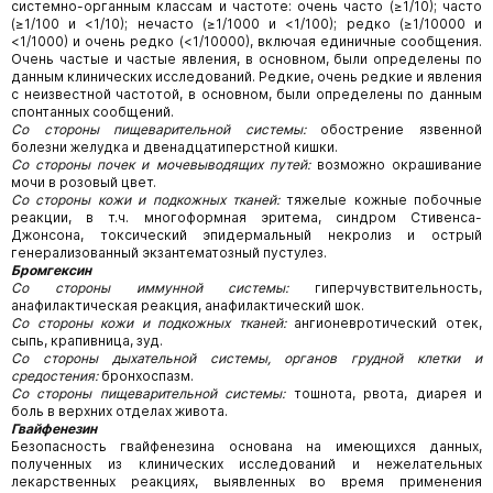
системно-органным классам и частоте: очень часто (≥1/10); часто
(≥1/100 и <1/10); нечасто (≥1/1000 и <1/100); редко (≥1/10000 и
<1/1000) и очень редко (<1/10000), включая единичные сообщения.
Очень частые и частые явления, в основном, были определены по
данным клинических исследований. Редкие, очень редкие и явления
с неизвестной частотой, в основном, были определены по данным
спонтанных сообщений.
Со стороны пищеварительной системы:
обострение язвенной
болезни желудка и двенадцатиперстной кишки.
Со стороны почек и мочевыводящих путей:
возможно окрашивание
мочи в розовый цвет.
Со стороны кожи и подкожных тканей:
тяжелые кожные побочные
реакции, в т.ч. многоформная эритема, синдром Стивенса-
Джонсона, токсический эпидермальный некролиз и острый
генерализованный экзантематозный пустулез.
Бромгексин
Со стороны иммунной системы:
гиперчувствительность,
анафилактическая реакция, анафилактический шок.
Со стороны кожи и подкожных тканей:
ангионевротический отек,
сыпь, крапивница, зуд.
Со стороны дыхательной системы, органов грудной клетки и
средостения:
бронхоспазм.
Со стороны пищеварительной системы:
тошнота, рвота, диарея и
боль в верхних отделах живота.
Гвайфенезин
Безопасность гвайфенезина основана на имеющихся данных,
полученных из клинических исследований и нежелательных
лекарственных реакциях, выявленных во время применения