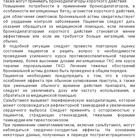
также могут принимать бронходилататоры короткого действия.
Повышение потребности в применении бронходилататоров, в
особенности ингаляционных бета
-агонистов короткого действия,
2
для облегчения симптомов бронхиальной астмы свидетельствует
об ухудшении контроля заболевания. Пациентам следует дать
указания обращаться за медицинской помощью, если лечение
бронходилататорами короткого действия становится менее
эффективным или если им требуется больше ингаляций, чем
обычно.
В подобной ситуации следует провести повторную оценку
состояния пациентов и решить вопрос о необходимости
проведения усиленного курса противовоспалительной терапии
(например, более высокими дозами ингаляционных ГКС или курса
терапии пероральными ГКС). Лечение тяжелых обострений
бронхиальной астмы должно быть проведено в общем порядке.
Пациентов необходимо предупредить о том, что в случае
ослабления эффекта при обычном купировании приступа, а также
при уменьшении обычного времени действия препарата, им
следует не увеличивать дозу или частоту использования, а
обратиться за медицинской помощью.
Сальбутамол вызывает периферическую вазодилатацию, которая
может сопровождаться рефлекторной тахикардией и увеличением
сердечного выброса. Следует применять с осторожностью у
пациентов, страдающих стенокардией, тяжелыми формами
тахикардии или тиреотоксикозом.
При применении симпатомиметиков, включая сальбутамол, могут
наблюдаться сердечно-сосудистые эффекты. На основании
некоторых данных, полученных в периоде пострегистрационного