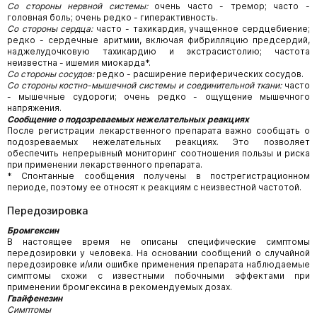
Со стороны нервной системы:
очень часто - тремор; часто -
головная боль; очень редко - гиперактивность.
Со стороны сердца:
часто - тахикардия, учащенное сердцебиение;
редко - сердечные аритмии, включая фибрилляцию предсердий,
наджелудочковую тахикардию и экстрасистолию; частота
неизвестна - ишемия миокарда*.
Со стороны сосудов:
редко - расширение периферических сосудов.
Со стороны костно-мышечной системы и соединительной ткани:
часто
- мышечные судороги; очень редко - ощущение мышечного
напряжения.
Сообщение о подозреваемых нежелательных реакциях
После регистрации лекарственного препарата важно сообщать о
подозреваемых нежелательных реакциях. Это позволяет
обеспечить непрерывный мониторинг соотношения пользы и риска
при применении лекарственного препарата.
* Спонтанные сообщения получены в пострегистрационном
периоде, поэтому ее относят к реакциям с неизвестной частотой.
Передозировка
Бромгексин
В настоящее время не описаны специфические симптомы
передозировки у человека. На основании сообщений о случайной
передозировке и/или ошибке применения препарата наблюдаемые
симптомы схожи с известными побочными эффектами при
применении бромгексина в рекомендуемых дозах.
Гвайфенезин
Симптомы