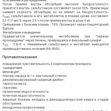
Всасывание и распределение
После приема внутрь абсорбция высокая. Биодоступность
принятого внутрь сальбутамола составляет около 50%. Прием пищи
снижает скорость абсорбции, но не влияет на биодоступность.
C
сальбутамола и его метаболитов в плазме крови составляет
max
5.1–11.7 мкг% через 2.5 ч после приема внутрь в дозе 4 мг.
Связывание с белками плазмы - 10%. Проникает через плацентарный
барьер.
Метаболизм и выведение
Подвергается значительному метаболизму при "первом
прохождении" через печень, превращаясь в фенольный сульфат.
T
- 3.8-6 ч. Неизменный сальбутамол и метаболит выводятся
1/2
преимущественно почками (69-90%).
Противопоказания
повышенная чувствительность к компонентам препарата;
тахиаритмия;
миокардит;
пороки сердца (в т.ч. аортальный стеноз);
декомпенсированный сахарный диабет;
тиреотоксикоз;
глаукома;
печеночная недостаточность;
почечная недостаточность;
язвенная болезнь желудка и двенадцатиперстной кишки в стадии
обострения;
желудочное кровотечение;