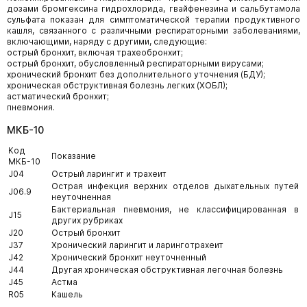
дозами бромгексина гидрохлорида, гвайфенезина и сальбутамола
сульфата показан для симптоматической терапии продуктивного
кашля, связанного с различными респираторными заболеваниями,
включающими, наряду с другими, следующие:
острый бронхит, включая трахеобронхит;
острый бронхит, обусловленный респираторными вирусами;
хронический бронхит без дополнительного уточнения (БДУ);
хроническая обструктивная болезнь легких (ХОБЛ);
астматический бронхит;
пневмония.
МКБ-10
Код
Показание
МКБ-10
J04
Острый ларингит и трахеит
Острая инфекция верхних отделов дыхательных путей
J06.9
неуточненная
Бактериальная пневмония, не классифицированная в
J15
других рубриках
J20
Острый бронхит
J37
Хронический ларингит и ларинготрахеит
J42
Хронический бронхит неуточненный
J44
Другая хроническая обструктивная легочная болезнь
J45
Астма
R05
Кашель