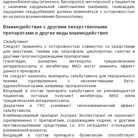
адреноблокаторы (атенолол, бисопролол, метопролол) у пациентов
с наличием кардиальной симптоматики (например, тахикардия,
ощущение сердцебиения) должны применяться с осторожностью
из-за риска возникновения бронхоспазма.
Взаимодействие с другими лекарственными
препаратами и другие виды взаимодействия
Сальбутамол
Следует применять с осторожностью совместно со средствами
для анестезии, такими как хлороформ, циклопропан, галотан и
другими галогенсодержащими препаратами.
Гуанетидин, резерпин, метилдопа, трициклические
антидепрессанты и ингибиторы МАО могут изменять эффект
данного препарата.
Не следует назначать препараты сальбутамола для перорального
приема одновременно с неселективными бета-
адреноблокаторами, например, пропранололом.
Входящий в состав препарата сальбутамол не рекомендуется
пациентам, которые получают ингибиторы МАО и/или
трициклические антидепрессанты.
Диуретики и ГКС усиливают гипокалиемический эффект
сальбутамола.
Комбинированный препарат Аскорил Экспекторант не назначают
одновременно с препаратами, содержащими кодеин, и другими
противокашлевыми средствами, т.к. это затрудняет отхождение
разжиженной мокроты.
Входящий в состав препарата бромгексин способствует