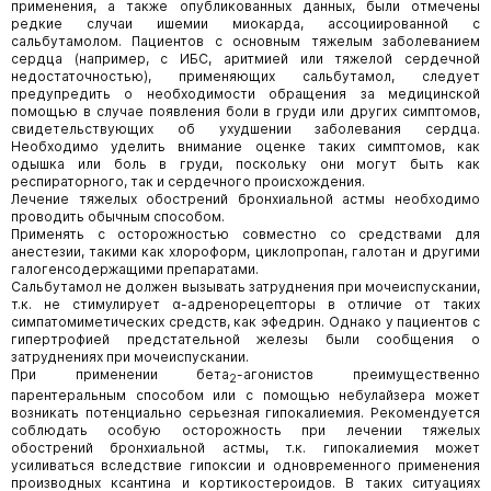
применения, а также опубликованных данных, были отмечены
редкие случаи ишемии миокарда, ассоциированной с
сальбутамолом. Пациентов с основным тяжелым заболеванием
сердца (например, с ИБС, аритмией или тяжелой сердечной
недостаточностью), применяющих сальбутамол, следует
предупредить о необходимости обращения за медицинской
помощью в случае появления боли в груди или других симптомов,
свидетельствующих об ухудшении заболевания сердца.
Необходимо уделить внимание оценке таких симптомов, как
одышка или боль в груди, поскольку они могут быть как
респираторного, так и сердечного происхождения.
Лечение тяжелых обострений бронхиальной астмы необходимо
проводить обычным способом.
Применять с осторожностью совместно со средствами для
анестезии, такими как хлороформ, циклопропан, галотан и другими
галогенсодержащими препаратами.
Сальбутамол не должен вызывать затруднения при мочеиспускании,
т.к. не стимулирует α-адренорецепторы в отличие от таких
симпатомиметических средств, как эфедрин. Однако у пациентов с
гипертрофией предстательной железы были сообщения о
затруднениях при мочеиспускании.
При применении бета
-агонистов преимущественно
2
парентеральным способом или с помощью небулайзера может
возникать потенциально серьезная гипокалиемия. Рекомендуется
соблюдать особую осторожность при лечении тяжелых
обострений бронхиальной астмы, т.к. гипокалиемия может
усиливаться вследствие гипоксии и одновременного применения
производных ксантина и кортикостероидов. В таких ситуациях