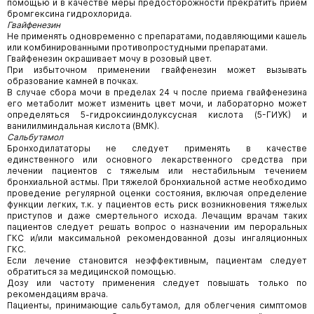
помощью и в качестве меры предосторожности прекратить прием
бромгексина гидрохлорида.
Гвайфенезин
Не применять одновременно с препаратами, подавляющими кашель
или комбинированными противопростудными препаратами.
Гвайфенезин окрашивает мочу в розовый цвет.
При избыточном применении гвайфенезин может вызывать
образование камней в почках.
В случае сбора мочи в пределах 24 ч после приема гвайфенезина
его метаболит может изменить цвет мочи, и лабораторно может
определяться 5-гидроксииндолуксусная кислота (5-ГИУК) и
ванилилминдальная кислота (ВМК).
Сальбутамол
Бронходилататоры не следует применять в качестве
единственного или основного лекарственного средства при
лечении пациентов с тяжелым или нестабильным течением
бронхиальной астмы. При тяжелой бронхиальной астме необходимо
проведение регулярной оценки состояния, включая определение
функции легких, т.к. у пациентов есть риск возникновения тяжелых
приступов и даже смертельного исхода. Лечащим врачам таких
пациентов следует решать вопрос о назначении им пероральных
ГКС и/или максимальной рекомендованной дозы ингаляционных
ГКС.
Если лечение становится неэффективным, пациентам следует
обратиться за медицинской помощью.
Дозу или частоту применения следует повышать только по
рекомендациям врача.
Пациенты, принимающие сальбутамол, для облегчения симптомов