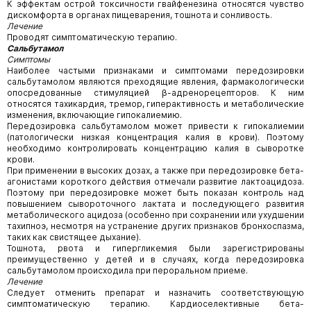
К эффектам острой токсичности гвайфенезина относятся чувство
дискомфорта в органах пищеварения, тошнота и сонливость.
Лечение
Проводят симптоматическую терапию.
Сальбутамол
Симптомы
Наиболее частыми признаками и симптомами передозировки
сальбутамолом являются преходящие явления, фармакологически
опосредованные стимуляцией β-адренорецепторов. К ним
относятся тахикардия, тремор, гиперактивность и метаболические
изменения, включающие гипокалиемию.
Передозировка сальбутамолом может привести к гипокалиемии
(патологически низкая концентрация калия в крови). Поэтому
необходимо контролировать концентрацию калия в сыворотке
крови.
При применении в высоких дозах, а также при передозировке бета-
агонистами короткого действия отмечали развитие лактоацидоза.
Поэтому при передозировке может быть показан контроль над
повышением сывороточного лактата и последующего развития
метаболического ацидоза (особенно при сохранении или ухудшении
тахипноэ, несмотря на устранение других признаков бронхоспазма,
таких как свистящее дыхание).
Тошнота, рвота и гипергликемия были зарегистрированы
преимущественно у детей и в случаях, когда передозировка
сальбутамолом происходила при пероральном приеме.
Лечение
Следует отменить препарат и назначить соответствующую
симптоматическую терапию. Кардиоселективные бета-