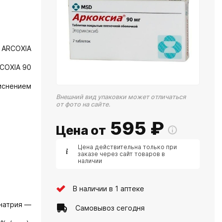
 ARCOXIА
COXIA 90
иснением
Внешний вид упаковки может отличаться
от фото на сайте.
595
₽
Цена от
Цена действительна только при
заказе через сайт товаров в
наличии
В наличии в 1 аптеке
 натрия —
Самовывоз сегодня