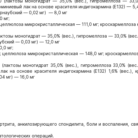
0 (лактозы моногидрат — 35,0% (вес.), гипромеллоза — 33,0
юминиевый лак на основе красителя индигокармина (Е132) — 5,4
арнаубский — 0,02 мг) — 8,0 мг
 мг;
 целлюлоза микрокристаллическая — 111,0 мг; кроскармеллоза
ктозы моногидрат — 35,0% (вес.), гипромеллоза — 33,0% (вес.
убский — 0,03 мг) — 12,0 мг
,0 мг;
; целлюлоза микрокристаллическая — 148,0 мг; кроскармелло
(лактозы моногидрат 35,0% (вес.), гипромеллоза 33,0% (вес.
 лак на основе красителя индигокармина (Е132) 1,6% (вес.), 
04 мг) — 16,0 мг
трита, анкилозирующего спондилита, боли и воспаления, св
атологических операций.