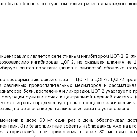
жно быть обосновано с учетом общих рисков для каждого кон
нцентрациях является селективным ингибитором ЦОГ-2. В кл
озозависимо ингибировал ЦОГ-2, не оказывая влияния на Ц
ибирует синтез простагландинов в слизистой оболочке желу
две изоформы циклооксигеназы — ЦОГ-1 и ЦОГ-2. ЦОГ-2 пред
м различных провоспалительных медиаторов и рассматрива
диаторов боли, воспаления и лихорадки. ЦОГ-2 участвует в 
, регуляции функции почек и центральной нервной системы (
е может играть определенную роль в процессе заживлении яз
века, но ее значение для заживления язвы не установлено.
именении в дозе 60 мг один раз в день обеспечивал дос
иентами. Эти благоприятные эффекты наблюдались уже на вт
ния эторикоксиба при применении в дозе 30 мг один ра