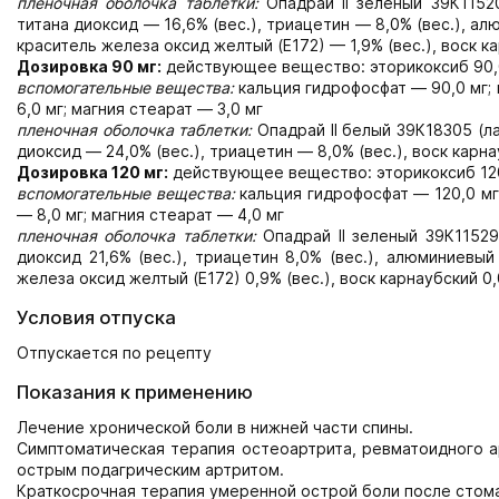
пленочная оболочка таблетки:
Опадрай II зеленый 39К1152
титана диоксид — 16,6% (вес.), триацетин — 8,0% (вес.), ал
краситель железа оксид желтый (Е172) — 1,9% (вес.), воск к
Дозировка 90 мг:
действующее вещество: эторикоксиб 90,0
вспомогательные вещества:
кальция гидрофосфат — 90,0 мг;
6,0 мг; магния стеарат — 3,0 мг
пленочная оболочка таблетки:
Опадрай II белый 39К18305 (ла
диоксид — 24,0% (вес.), триацетин — 8,0% (вес.), воск карна
Дозировка 120 мг:
действующее вещество: эторикоксиб 120
вспомогательные вещества:
кальция гидрофосфат — 120,0 мг
— 8,0 мг; магния стеарат — 4,0 мг
пленочная оболочка таблетки:
Опадрай II зеленый 39К11529 
диоксид 21,6% (вес.), триацетин 8,0% (вес.), алюминиевый
железа оксид желтый (Е172) 0,9% (вес.), воск карнаубский 0,
Условия отпуска
Отпускается по рецепту
Показания к применению
Лечение хронической боли в нижней части спины.
Симптоматическая терапия остеоартрита, ревматоидного ар
острым подагрическим артритом.
Краткосрочная терапия умеренной острой боли после стом