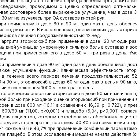
внению с плацебо в течение периода лечения продолжительн
сследовании, проводимом с целью определения оптимальн
вал достоверно более выраженное улучшение, чем в дозе 30
 30 мг не изучалась при ОА суставов кистей рук.
при применении в дозе 60 и 90 мг один раз в день обеспеч
ие подвижности. В исследованиях, оценивающих дозы эторик
 периода лечения продолжительностью 12 нед.
 артрита эторикоксиб при применении в дозе 120 мг один раз
ь дней уменьшал умеренную и сильную боль в суставах и вос
цина при применении его в дозе 50 мг три раза в день. Ум
ния.
и применении в дозе 90 мг один раз в день обеспечивал до
акже улучшение функций. Клиническая эффективность этор
 в течение всего периода лечения продолжительностью 52
 90 мг, эторикоксиб в дозах 60 мг один раз в день и 90 мг о
и с напроксеном 1000 мг один раз в день.
тологических операций эторикоксиб в дозе 90 мг назначали о
нной болью при исходной оценке эторикоксиб при применении 
ен в дозе 600 мг (16,11 в сравнении с 16,39; p=0,722), и пр
00/60 мг (11,00, p<0,001) и плацебо (6,84, p<0,001) согла
 Доля пациентов, которым потребовались обезболивающие п
следуемых препаратов, составила 40,8% при применении это
 мг каждые 6 ч и 46,7% при применении комбинации парацетам
уппе плацебо. В этом исследовании медиана начала действия 