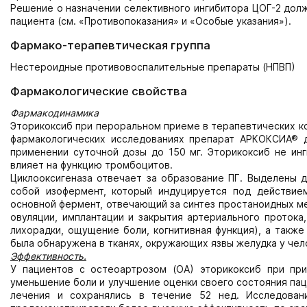
Решение о назначении селективного ингибитора ЦОГ-2 дол
пациента (см. «Противопоказания» и «Особые указания»).
Фармако-терапевтическая группа
Нестероидные противовоспалительные препараты (НПВП)
Фармакологические свойства
Фармакодинамика
Эторикоксиб при пероральном приеме в терапевтических ко
фармакологических исследованиях препарат АРКОКСИА® д
применении суточной дозы до 150 мг. Эторикоксиб не инг
влияет на функцию тромбоцитов.
Циклооксигеназа отвечает за образование ПГ. Выделены 
собой изофермент, который индуцируется под действие
основной фермент, отвечающий за синтез простаноидных ме
овуляции, имплантации и закрытия артериального протока
лихорадки, ощущение боли, когнитивная функция), а такж
была обнаружена в тканях, окружающих язвы желудка у чело
Эффективность.
У пациентов с остеоартрозом (ОА) эторикоксиб при пр
уменьшение боли и улучшение оценки своего состояния пац
лечения и сохранялись в течение 52 нед. Исследова