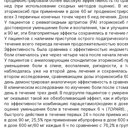
продемонстрировали более высокую эффективность по сра
нед (при использовании сходных методов оценки). В и
эторикоксиб при применении в дозе 60 мг продемонстриро
всех 3 первичных конечных точек через 6 нед лечения. Доза
У пациентов с ревматоидным артритом (РА) эторикоксиб 
достоверное уменьшение боли и воспаления, так и улучшен
и 90 мг, эти благоприятные эффекты сохранялись в течение
У пациентов с наличием приступов острого подагрического
течение всего периода лечения продолжительностью восем
Эффективность была сравнима с эффективностью индомета
боли отмечалось уже через четыре часа после начала лече
У пациентов с анкилозирующим спондилитом эторикоксиб пр
уменьшение боли в спине, воспаления, ригидности, а т
наблюдалась уже на второй день лечения и сохранялась
втором исследовании, сравнивающем дозы эторикоксиба 60 и
день демонстрировал аналогичную эффективность в сравнени
В клиническом исследовании по изучению боли после стома
день в течение трех дней. В подгруппе пациентов с умере
мг оказывал такой же обезболивающий эффект, как и ибупроф
по эффективности комбинацию парацетамол/кодеин в дозе 6
оценке уменьшения боли в течение первых 6 ч (
TOPAR6
).
быстрого действия в течение первых 24 ч после приема ис
в дозе 90 мг, 25,5% при применении ибупрофена в дозе 600
в дозе 600 мг/60 мг каждые 6 ч по сравнению с 76,2% в гр