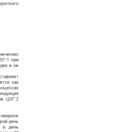
кретного
инических
ОГ-1 при
дка и не
ставляет
ется как
процессах
индукция
в. ЦОГ-2
товерное
орой день
з в день