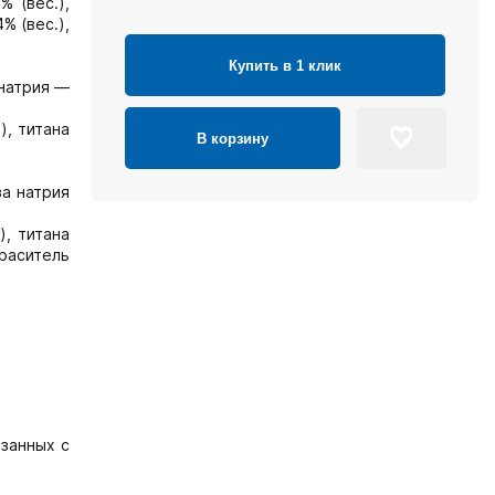
% (вес.),
% (вес.),
Купить в 1 клик
 натрия —
), титана
В корзину
за натрия
), титана
краситель
язанных с