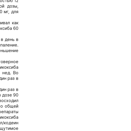
остью 12
ой дозы,
 мг, для
ивал как
оксиба 60
 в день в
паление.
еньшение
стоверное
икоксиба
 нед. Во
дин раз в
дин раз в
в дозе 90
евосходил
сно общей
репараты
рикоксиба
ол/кодеин
(ощутимое