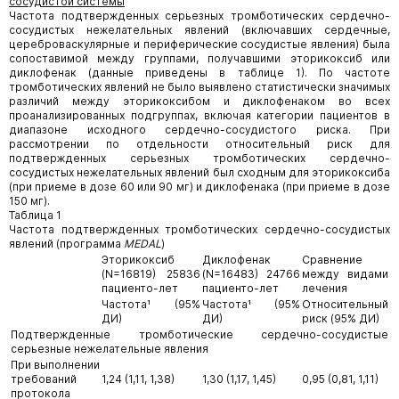
сосудистой системы
Частота подтвержденных серьезных тромботических сердечно-
сосудистых нежелательных явлений (включавших сердечные,
цереброваскулярные и периферические сосудистые явления) была
сопоставимой между группами, получавшими эторикоксиб или
диклофенак (данные приведены в таблице 1). По частоте
тромботических явлений не было выявлено статистически значимых
различий между эторикоксибом и диклофенаком во всех
проанализированных подгруппах, включая категории пациентов в
диапазоне исходного сердечно-сосудистого риска. При
рассмотрении по отдельности относительный риск для
подтвержденных серьезных тромботических сердечно-
сосудистых нежелательных явлений был сходным для эторикоксиба
(при приеме в дозе 60 или 90 мг) и диклофенака (при приеме в дозе
150 мг).
Таблица 1
Частота подтвержденных тромботических сердечно-сосудистых
явлений (программа
MEDAL
)
Эторикоксиб
Диклофенак
Сравнение
(N=16819) 25836
(N=16483) 24766
между видами
пациенто-лет
пациенто-лет
лечения
Частота¹ (95%
Частота¹ (95%
Относительный
ДИ)
ДИ)
риск (95% ДИ)
Подтвержденные тромботические сердечно-сосудистые
серьезные нежелательные явления
При выполнении
требований
1,24 (1,11, 1,38)
1,30 (1,17, 1,45)
0,95 (0,81, 1,11)
протокола