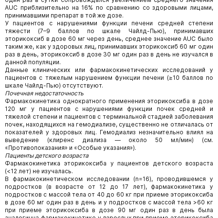
AUC приблизительно на 16% по сравнению со здоровыми лицами,
принимавшими препарат в той же дозе.
У пациентов с нарушениями функции печени средней степени
тяжести (7–9 баллов по шкале Чайлд-Пью), принимавших
эторикоксиб в дозе 60 мг через день, среднее значение AUC было
таким же, как у здоровых лиц, принимавших эторикоксиб 60 мг один
раз в день, эторикоксиб в дозе 30 мг один раз в день не изучался в
данной популяции.
Данные клинических или фармакокинетических исследований у
пациентов с тяжелым нарушением функции печени (≥10 баллов по
шкале Чайлд-Пью) отсутствуют.
Почечная недостаточность
Фармакокинетика однократного применения эторикоксиба в дозе
120 мг у пациентов с нарушениями функции почек средней и
тяжелой степени и пациентов с терминальной стадией заболевания
почек, находящихся на гемодиализе, существенно не отличалась от
показателей у здоровых лиц. Гемодиализ незначительно влиял на
выведение (клиренс диализа — около 50 мл/мин) (см.
«Противопоказания» и «Особые указания»).
Пациенты детского возраста
Фармакокинетика эторикоксиба у пациентов детского возраста
(<12 лет) не изучалась.
В фармакокинетическом исследовании (n=16), проводившемся у
подростков (в возрасте от 12 до 17 лет), фармакокинетика у
подростков с массой тела от 40 до 60 кг при приеме эторикоксиба
в дозе 60 мг один раз в день и у подростков с массой тела >60 кг
при приеме эторикоксиба в дозе 90 мг один раз в день была
аналогична фармакокинетике у взрослых при приеме эторикоксиба