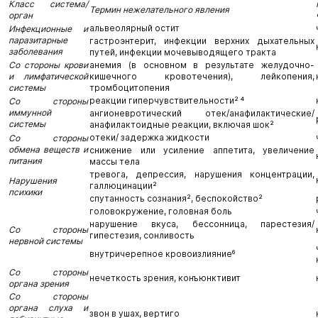
Класс система/
Термин нежелательного явления
орган
альвеолярный остит
Инфекционные и
паразитарные
гастроэнтерит, инфекции верхних дыхательных
заболевания
путей, инфекции мочевыводящего тракта
Со стороны крови
анемия (в основном в результате желудочно-
и лимфатической
кишечного кровотечения), лейкопения,
системы
тромбоцитопения
реакции гиперчувствительности² ⁴
Со стороны
иммунной
ангионевротический отек/анафилактические/
системы
анафилактоидные реакции, включая шок²
отеки/ задержка жидкости
Со стороны
обмена веществ и
снижение или усиление аппетита, увеличение
питания
массы тела
тревога, депрессия, нарушения концентрации,
Нарушения
галлюцинации²
психики
спутанность сознания², беспокойство²
головокружение, головная боль
нарушение вкуса, бессонница, парестезия/
Со стороны
гипестезия, сонливость
нервной системы
внутричерепное кровоизлияние⁶
Со стороны
нечеткость зрения, конъюнктивит
органа зрения
Со стороны
органа слуха и
звон в ушах, вертиго