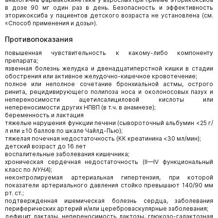
в дозе 90 мг один раз в день. Безопасность и эффективность
эторикоксиба у пациентов детского возраста не установлена (см.
«Способ применения и дозы»).
Противопоказания
повышенная чувствительность к какому-либо компоненту
препарата;
язвенная болезнь желудка и двенадцатиперстной кишки в стадии
обострения или активное желудочно-кишечное кровотечение;
полное или неполное сочетание бронхиальной астмы, острого
ринита, рецидивирующего полипоза носа и околоносовых пазух и
непереносимости ацетилсалициловой кислоты или
непереносимости других НПВП (в т.ч. в анамнезе);
беременность и лактация
тяжелые нарушения функции печени (сывороточный альбумин <25 г/
л или ≥10 баллов по шкале Чайлд-Пью);
тяжелая почечная недостаточность (КК креатинина <30 мл/мин);
детский возраст до 16 лет
воспалительные заболевания кишечника;
хроническая сердечная недостаточность (II—IV функциональный
класс по
NYHA
);
неконтролируемая артериальная гипертензия, при которой
показатели артериального давления стойко превышают 140/90 мм
рт. ст.;
подтвержденная ишемическая болезнь сердца, заболевания
периферических артерий и/или цереброваскулярные заболевания;
дефицит лактазы, непереносимость лактозы, глюкозо-галактозная