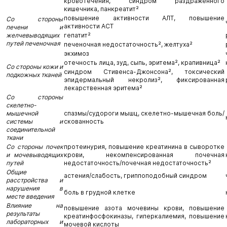
кровотечения, синдром раздраженного
кишечника, панкреатит²
повышение активности АЛТ, повышение
Со стороны
активности ACT
печени и
желчевыводящих
гепатит²
путей печеночная
печеночная недостаточность², желтуха²
экхимоз
отечность лица, зуд, сыпь, эритема², крапивница²
Со стороны кожи и
синдром Стивенса-Джонсона², токсический
подкожных тканей
эпидермальный некролиз², фиксированная
лекарственная эритема²
Со стороны
скелетно-
мышечной
спазмы/судороги мышц, скелетно-мышечная боль/
системы и
скованность
соединительной
ткани
Со стороны почек
протеинурия, повышение креатинина в сыворотке
и мочевыводящих
крови, некомпенсированная почечная
путей
недостаточность/почечная недостаточность²
Общие
астения/слабость, гриппоподобный синдром
расстройства и
нарушения в
боль в грудной клетке
месте введения
Влияние на
повышение азота мочевины крови, повышение
результаты
креатинфосфокиназы, гиперкалиемия, повышение
лабораторных и
мочевой кислоты