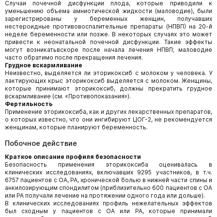
Случаи почечной дисфункции плода, которые приводили к
уменьшению объема амниотической жидкости (маловодие), были
зарегистрированы у беременных женщин, получавших
нестероидные противовоспалительные препараты (НПВП) на 20-й
неделе беременности или позже. В некоторых случаях это может
привести к неонатальной почечной дисфункции. Такие эффекты
могут возникатьвскоре после начала лечения НПВП; маловодие
часто обратимо после прекращения лечения.
Грудное вскармливание
Неизвестно, выделяется ли эторикоксиб с молоком у человека. У
лактирующих крыс эторикоксиб выделяется с молоком. Женщины,
которые принимают эторикоксиб, должны прекратить грудное
вскармливание (см. «Противопоказания»).
Фертильность
Применение эторикоксиба, как и других лекарственных препаратов,
о которых известно, что они ингибируют ЦОГ-2, не рекомендуется
женщинам, которые планируют беременность.
Побочное действие
Краткое описание профиля безопасности
Безопасность применения эторикоксиба оценивалась в
клинических исследованиях, включавших 9295 участников, в т.ч.
6757 пациентов с ОА, РА, хронической болью в нижней части спины и
анкилозирующим спондилитом (приблизительно 600 пациентов с ОА
или РА получали лечение на протяжении одного года или дольше).
В клинических исследованиях профиль нежелательных эффектов
был сходным у пациентов с ОА или РА, которые принимали