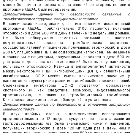
менее большинство нежелательных явлений со стороны печени в
программе
MEDAL
были несерьезными.
Дополнительные данные по безопасности, связанные с
тромботическими сердечно-сосудистыми явлениями
В клинических исследованиях, за исключением исследований
программы
MEDAL
, приблизительно 3100 пациентов получали
эторикоксиб в дозе ≥60 мг в день в течение 12 недель или дольше.
Не было обнаружено заметных различий в частоте
подтвержденных серьезных тромботических сердечно-
сосудистых явлений у пациентов, получавших эторикоксиб в дозе
≥60 мг, плацебо или НПВП, не содержащие напроксен. Тем не менее
в сравнении с пациентами, получавшими напроксен в дозе 500 мг
два раза в день, частота этих явлений была выше у пациентов,
получавших эторикоксиб. Разница в антиагрегантной активности
между некоторыми НПВП, ингибирующими ЦОГ-1, и селективными
ингибиторами ЦОГ-2 может иметь клиническое значение у
пациентов из группы риска развития тромбоэмболических явлений.
Селективные ингибиторы ЦОГ-2 подавляют образование
системного (и, как следствие, возможно, эндотелиального)
простациклина, не влияя на тромбоцитарный тромбоксан.
Клиническая значимость этих наблюдений не установлена.
Дополнительные данные по безопасности в отношении желудочно-
кишечного тракта
В двух двойных слепых эндоскопических исследованиях
продолжительностью 12 недель кумулятивная частота развития
гастродуоденальных язв была значительно ниже у пациентов,
получавших эторикоксиб в дозе 120 мг один раз в день, чем у
пациентов, получавших напроксен в дозе 500 мг два раза в день или