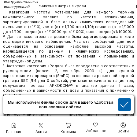
инструментальных
снижение натрия в крови
исследований
¹ Категория частоты установлена для каждого термина
нежелательного явления по частоте возникновения,
зарегистрированной в базе данных клинических исследований:
очень часто (≥1/10); часто (от ≥1/100 до <1/10); нечасто (от ≥1/1000
до <1/100); редко (от ≥1/10000 до <1/1000); очень редко (<1/10000).
² Данная нежелательная реакция была зарегистрирована в ходе
постмаркетингового наблюдения. Частота сообщений для нее
оценивается на основании наиболее высокой частоты,
наблюдавшейся по данным в клинических исследованиях,
объединенных в зависимости от показания к применению и
утвержденной дозы.
³ Частотная категория «Редко» была определена в соответствии с
руководством (версия 2, сентябрь 2009 г.) для краткой
характеристики препарата (SmPC) на основании расчетной верхней
границы 95% ДИ для 0 событий, учитывая количество пациентов,
получавших препарат АРКОКСИА® в анализе данных III фазы,
объединенных в зависимости от дозы и показания к применению
(n=15470).
⁴ Гиперчувствительность включает термины «аллергия»,
Мы используем файлы cookie для вашего удобства
«лекарственная аллергия», «гиперчувствительность к
пользования сайтом.
лекарственному средству», «гиперчувствительность»,
«гиперчувствительность неуточненная», «реакция
гиперчувствительности» и «неспецифическая аллергия».
⁵ По результатам данных анализа долгосрочных плацебо-
контролируемых и активконтролируемых клинических
Избранное
Войти
Главная
Акции
Корзина
исследований при применении селективных ингибиторов ЦОГ-2