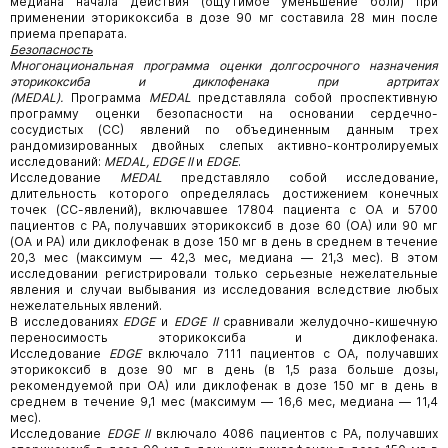
медиана начала действия (ощутимое уменьшение боли) при
применении эторикоксиба в дозе 90 мг составила 28 мин после
приема препарата.
Безопасность
Многонациональная программа оценки долгосрочного назначения
эторикоксиба и диклофенака при артритах
(MEDAL).
Программа
MEDAL
представляла собой проспективную
программу оценки безопасности на основании сердечно-
сосудистых (СС) явлений по объединенным данным трех
рандомизированных двойных слепых активно-контролируемых
исследований:
MEDAL, EDGE II
и
EDGE
.
Исследование
MEDAL
представляло собой исследование,
длительность которого определялась достижением конечных
точек (СС-явлений), включавшее 17804 пациента с ОА и 5700
пациентов с РА, получавших эторикоксиб в дозе 60 (ОА) или 90 мг
(ОА и РА) или диклофенак в дозе 150 мг в день в среднем в течение
20,3 мес (максимум — 42,3 мес, медиана — 21,3 мес). В этом
исследовании регистрировали только серьезные нежелательные
явления и случаи выбывания из исследования вследствие любых
нежелательных явлений.
В исследованиях
EDGE
и
EDGE II
сравнивали желудочно-кишечную
переносимость эторикоксиба и диклофенака.
Исследование
EDGE
включало 7111 пациентов с ОА, получавших
эторикоксиб в дозе 90 мг в день (в 1,5 раза больше дозы,
рекомендуемой при ОА) или диклофенак в дозе 150 мг в день в
среднем в течение 9,1 мес (максимум — 16,6 мес, медиана — 11,4
мес).
Исследование
EDGE II
включало 4086 пациентов с РА, получавших