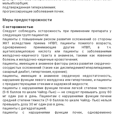
мальабсорбция;
подтвержденная гиперкалиемия;
прогрессирующие заболевания почек.
Меры предосторожности
С осторожностью
Следует соблюдать осторожность при применении препарата у
следующих групп пациентов:
пациенты с повышенным риском развития осложнений со стороны
ЖКТ вследствие приема НПВП; пациенты пожилого возраста,
одновременно принимающие другие НПВП, в т.ч.
ацетилсалициловую кислоту или пациенты с заболеваниями
желудочно-кишечного тракта в анамнезе, такими как язвенная
болезнь и желудочно-кишечные кровотечения;
пациенты, имеющие в анамнезе факторы риска развития сердечно-
сосудистых осложнений (такие как дислипидемия/гиперлипидемия,
сахарный диабет, гипертензия, курение);
пациенты, имеющие в анамнезе сердечную недостаточность,
нарушение функции левого желудочка или гипертензию, и пациенты
с предшествующими отеками и задержкой жидкости;
пациенты с нарушениями функции печени легкой степени тяжести
(5–6 баллов по шкале Чайлд-Пью) — не следует превышать дозу 60
мг один раз в день. Пациентам с нарушениями функции печени
средней степени тяжести (7–9 баллов по шкале Чайлд- Пью) нельзя
превышать дозу 30 мг один раз в день;
пациенты с дегидратацией;
пациенты с нарушениями функции почек, одновременно