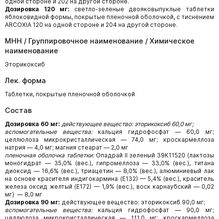
одной стороне и 202 на другой стороне.
Дозировка 120 мг:
светло-зеленые двояковыпуклые таблетки
яблоковидной формы, покрытые пленочной оболочкой, с тиснением
ARCOXIA 120 на одной стороне и 204 на другой стороне.
МНН / Группировочное наименование / Химическое
наименование
Эторикоксиб
Лек. форма
Таблетки, покрытые пленочной оболочкой
Состав
Дозировка 60 мг:
действующее вещество: эторикоксиб 60,0 мг;
вспомогательные вещества:
кальция гидрофосфат — 60,0 мг;
целлюлоза микрокристаллическая — 74,0 мг; кроскармеллоза
натрия — 4,0 мг; магния стеарат — 2,0 мг
пленочная оболочка таблетки:
Опадрай II зеленый 39К11520 (лактозы
моногидрат — 35,0% (вес.), гипромеллоза — 33,0% (вес.), титана
диоксид — 16,6% (вес.), триацетин — 8,0% (вес.), алюминиевый лак
на основе красителя индигокармина (Е132) — 5,4% (вес.), краситель
железа оксид желтый (Е172) — 1,9% (вес.), воск карнаубский — 0,02
мг) — 8,0 мг
Дозировка 90 мг:
действующее вещество: эторикоксиб 90,0 мг;
вспомогательные вещества:
кальция гидрофосфат — 90,0 мг;
целлюлоза микрокристаллическая — 111,0 мг; кроскармеллоза