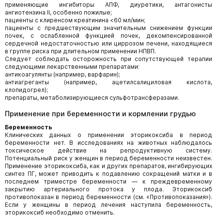
применяющие ингибиторы АПФ, диуретики, антагонисты
ангиотензина II, особенно пожилые;
пациенты с клиренсом креатинина <60 мл/мин;
пациенты с предшествующим значительным снижением функции
почек, с ослабленной функцией почек, декомпенсированной
сердечной недостаточностью или циррозом печени, находящиеся
в группе риска при длительном применении НПВП.
Следует соблюдать осторожность при сопутствующей терапии
следующими лекарственными препаратами:
антикоагулянты (например, варфарин);
антиагреганты (например, ацетилсалициловая кислота,
клопидогрел);
препараты, метаболизирующиеся сульфотрансферазами.
Применение при беременности и кормлении грудью
Беременность
Клинических данных о применении эторикоксиба в период
беременности нет. В исследованиях на животных наблюдалось
токсическое действие на репродуктивную систему.
Потенциальный риск у женщин в период беременности неизвестен.
Применение эторикоксиба, как и других препаратов, ингибирующих
синтез ПГ, может приводить к подавлению сокращений матки и в
последнем триместре беременности — к преждевременному
закрытию артериального протока у плода. Эторикоксиб
противопоказан в период беременности (см. «Противопоказания»).
Если у женщины в период лечения наступила беременность,
эторикоксиб необходимо отменить.