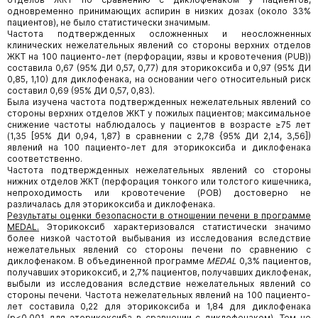
одновременно принимающих аспирин в низких дозах (около 33%
пациентов), не было статистически значимым.
Частота подтвержденных осложненных и неосложненных
клинических нежелательных явлений со стороны верхних отделов
ЖКТ на 100 пациенто-лет (перфорации, язвы и кровотечения (PUB))
составила 0,67 (95% ДИ 0,57, 0,77) для эторикоксиба и 0,97 (95% ДИ
0,85, 1,10) для диклофенака, на основании чего относительный риск
составил 0,69 (95% ДИ 0,57, 0,83).
Была изучена частота подтвержденных нежелательных явлений со
стороны верхних отделов ЖКТ у пожилых пациентов; максимальное
снижение частоты наблюдалось у пациентов в возрасте ≥75 лет
(1,35 [95% ДИ 0,94, 1,87} в сравнении с 2,78 {95% ДИ 2,14, 3,56])
явлений на 100 пациенто-лет для эторикоксиба и диклофенака
соответственно.
Частота подтвержденных нежелательных явлений со стороны
нижних отделов ЖКТ (перфорация тонкого или толстого кишечника,
непроходимость или кровотечение (РОВ) достоверно не
различалась для эторикоксиба и диклофенака.
Результаты оценки безопасности в отношении печени в программе
MEDAL.
Эторикоксиб характеризовался статистически значимо
более низкой частотой выбывания из исследования вследствие
нежелательных явлений со стороны печени по сравнению с
диклофенаком. В объединенной программе
MEDAL
0,3% пациентов,
получавших эторикоксиб, и 2,7% пациентов, получавших диклофенак,
выбыли из исследования вследствие нежелательных явлений со
стороны печени. Частота нежелательных явлений на 100 пациенто-
лет составила 0,22 для эторикоксиба и 1,84 для диклофенака
(p<0,001 для эторикоксиба в сравнении с диклофенаком). Тем не