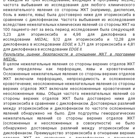
частота выбывания из исследования для любого клинического
нежелательного явления со стороны ЖКТ (например, диспепсия,
боль в животе, язвы) была достоверно ниже для эторикоксиба в
сравнении с диклофенаком. Частота выбывания из исследования
вследствие нежелательных клинических явлений со стороны ЖКТ на
100 пациенто-лет за весь период исследования была следующей:
3,23 для эторикоксиба и 4,96 для диклофенака в
исследовании
MEDAL
; 9,12 для эторикоксиба и 12,28 для
диклофенака в исследовании
EDGE
; и 3,71 для эторикоксиба и 4,81
для диклофенака в исследовании
EDGE II
.
Результаты оценки безопасности в отношении ЖКТ в программе
MEDAL.
В целом нежелательные явления со стороны верхних отделов ЖКТ
были определены как перфорации, язвы и кровотечения.
Осложненные нежелательные явления со стороны верхних отделов
ЖКТ включали перфорацию, непроходимость и осложненное
кровотечение; неосложненные нежелательные явления со стороны
верхних отделов ЖКТ включали неосложненные кровотечения и
неосложненные язвы. Общая частота нежелательных явлений со
стороны верхних отделов ЖКТ была достоверно ниже для
эторикоксиба в сравнении с диклофенаком. Достоверных различий
между эторикоксибом и диклофенаком по частоте осложненных
явлений обнаружено не было. Для подгруппы геморрагических
нежелательных явлений со стороны верхних отделов ЖКТ
(осложненных и неосложненных в совокупности) не было
обнаружено достоверных различий между эторикоксибом и
диклофенаком. Преимущество эторикоксиба в отношении верхних
отделов ЖКТ по сравнению с диклофенаком у пациентов,