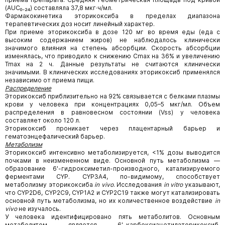
(AUC₀₋₂₄) составляла 37,8 мкг·ч/мл.
Фармакокинетика эторикоксиба в пределах диапазона
терапевтических доз носит линейный характер.
При приеме эторикоксиба в дозе 120 мг во время еды (еда с
высоким содержанием жиров) не наблюдалось клинически
значимого влияния на степень абсорбции. Скорость абсорбции
изменялась, что приводило к снижению Cmax на 36% и увеличению
Tmax на 2 ч. Данные результаты не считаются клинически
значимыми. В клинических исследованиях эторикоксиб применялся
независимо от приема пищи.
Распределение
Эторикоксиб приблизительно на 92% связывается с белками плазмы
крови у человека при концентрациях 0,05–5 мкг/мл. Объем
распределения в равновесном состоянии (Vss) у человека
составляет около 120 л.
Эторикоксиб проникает через плацентарный барьер и
гематоэнцефалический барьер.
Метаболизм
Эторикоксиб интенсивно метаболизируется, <1% дозы выводится
почками в неизмененном виде. Основной путь метаболизма —
образование 6'-гидроксиметил-производного, катализируемого
ферментами CYP. CYP3A4, по-видимому, способствует
метаболизму эторикоксиба
in vivo
. Исследования
in vitro
указывают,
что CYP2D6, CYP2C9, CYP1A2 и CYP2C19 также могут катализировать
основной путь метаболизма, но их количественное воздействие
in
vivo
не изучалось.
У человека идентифицировано пять метаболитов. Основным
метаболитом является 6'-карбоксиацетилэторикоксиб,