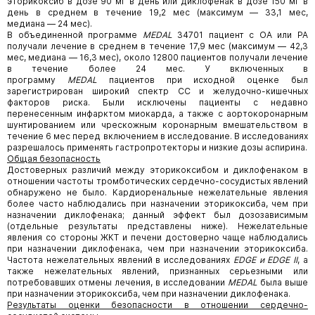
эторикоксиб в дозе 90 мг в день или диклофенак в дозе 150 мг в
день в среднем в течение 19,2 мес (максимум — 33,1 мес,
медиана — 24 мес).
В объединенной программе
MEDAL
34701 пациент с ОА или РА
получали лечение в среднем в течение 17,9 мес (максимум — 42,3
мес, медиана — 16,3 мес), около 12800 пациентов получали лечение
в течение более 24 мес. У включенных в
программу
MEDAL
пациентов при исходной оценке был
зарегистрирован широкий спектр СС и желудочно-кишечных
факторов риска. Были исключены пациенты с недавно
перенесенным инфарктом миокарда, а также с аортокоронарным
шунтированием или чрескожным коронарным вмешательством в
течение 6 мес перед включением в исследование. В исследованиях
разрешалось применять гастропротекторы и низкие дозы аспирина.
Общая безопасность
Достоверных различий между эторикоксибом и диклофенаком в
отношении частоты тромботических сердечно-сосудистых явлений
обнаружено не было. Кардиоренальные нежелательные явления
более часто наблюдались при назначении эторикоксиба, чем при
назначении диклофенака; данный эффект был дозозависимым
(отдельные результаты представлены ниже). Нежелательные
явления со стороны ЖКТ и печени достоверно чаще наблюдались
при назначении диклофенака, чем при назначении эторикоксиба.
Частота нежелательных явлений в исследованиях
EDGE и EDGE II
, а
также нежелательных явлений, признанных серьезными или
потребовавших отмены лечения, в исследовании
MEDAL
была выше
при назначении эторикоксиба, чем при назначении диклофенака.
Результаты оценки безопасности в отношении сердечно-