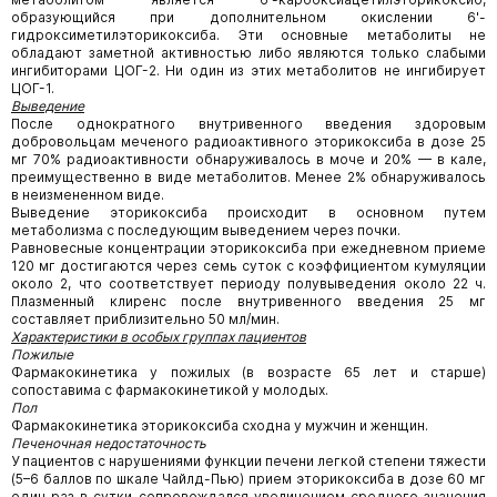
образующийся при дополнительном окислении 6'-
гидроксиметилэторикоксиба. Эти основные метаболиты не
обладают заметной активностью либо являются только слабыми
ингибиторами ЦОГ-2. Ни один из этих метаболитов не ингибирует
ЦОГ-1.
Выведение
После однократного внутривенного введения здоровым
добровольцам меченого радиоактивного эторикоксиба в дозе 25
мг 70% радиоактивности обнаруживалось в моче и 20% — в кале,
преимущественно в виде метаболитов. Менее 2% обнаруживалось
в неизмененном виде.
Выведение эторикоксиба происходит в основном путем
метаболизма с последующим выведением через почки.
Равновесные концентрации эторикоксиба при ежедневном приеме
120 мг достигаются через семь суток с коэффициентом кумуляции
около 2, что соответствует периоду полувыведения около 22 ч.
Плазменный клиренс после внутривенного введения 25 мг
составляет приблизительно 50 мл/мин.
Характеристики в особых группах пациентов
Пожилые
Фармакокинетика у пожилых (в возрасте 65 лет и старше)
сопоставима с фармакокинетикой у молодых.
Пол
Фармакокинетика эторикоксиба сходна у мужчин и женщин.
Печеночная недостаточность
У пациентов с нарушениями функции печени легкой степени тяжести
(5–6 баллов по шкале Чайлд-Пью) прием эторикоксиба в дозе 60 мг
один раз в сутки сопровождался увеличением среднего значения