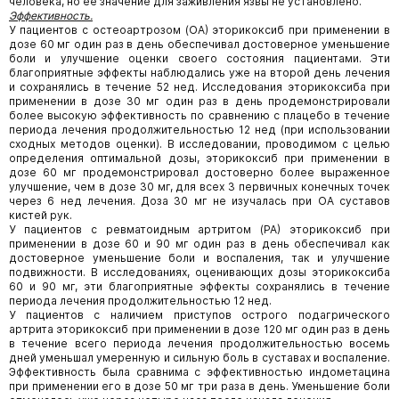
человека, но ее значение для заживления язвы не установлено.
Эффективность.
У пациентов с остеоартрозом (ОА) эторикоксиб при применении в
дозе 60 мг один раз в день обеспечивал достоверное уменьшение
боли и улучшение оценки своего состояния пациентами. Эти
благоприятные эффекты наблюдались уже на второй день лечения
и сохранялись в течение 52 нед. Исследования эторикоксиба при
применении в дозе 30 мг один раз в день продемонстрировали
более высокую эффективность по сравнению с плацебо в течение
периода лечения продолжительностью 12 нед (при использовании
сходных методов оценки). В исследовании, проводимом с целью
определения оптимальной дозы, эторикоксиб при применении в
дозе 60 мг продемонстрировал достоверно более выраженное
улучшение, чем в дозе 30 мг, для всех 3 первичных конечных точек
через 6 нед лечения. Доза 30 мг не изучалась при ОА суставов
кистей рук.
У пациентов с ревматоидным артритом (РА) эторикоксиб при
применении в дозе 60 и 90 мг один раз в день обеспечивал как
достоверное уменьшение боли и воспаления, так и улучшение
подвижности. В исследованиях, оценивающих дозы эторикоксиба
60 и 90 мг, эти благоприятные эффекты сохранялись в течение
периода лечения продолжительностью 12 нед.
У пациентов с наличием приступов острого подагрического
артрита эторикоксиб при применении в дозе 120 мг один раз в день
в течение всего периода лечения продолжительностью восемь
дней уменьшал умеренную и сильную боль в суставах и воспаление.
Эффективность была сравнима с эффективностью индометацина
при применении его в дозе 50 мг три раза в день. Уменьшение боли