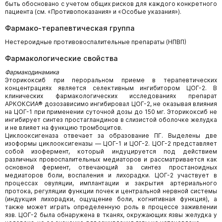
быть обосновано с учетом общих рисков для каждого конкретного
пациента (см. «Противопоказания» и «Особые указания»).
Фармако-терапевтическая группа
Нестероидные противовоспалительные препараты (НПВП)
Фармакологические свойства
Фармакодинамика
Эторикоксиб при пероральном приеме в терапевтических
концентрациях является селективным ингибитором ЦОГ-2. В
клинических фармакологических исследованиях препарат
АРКОКСИА® дозозависимо ингибировал ЦОГ-2, не оказывая влияния
на ЦОГ-1 при применении суточной дозы до 150 мг. Эторикоксиб не
ингибирует синтез простагландинов в слизистой оболочке желудка
и не влияет на функцию тромбоцитов.
Циклооксигеназа отвечает за образование ПГ. Выделены две
изоформы циклооксигеназы — ЦОГ-1 и ЦОГ-2. ЦОГ-2 представляет
собой изофермент, который индуцируется под действием
различных провоспалительных медиаторов и рассматривается как
основной фермент, отвечающий за синтез простаноидных
медиаторов боли, воспаления и лихорадки. ЦОГ-2 участвует в
процессах овуляции, имплантации и закрытия артериального
протока, регуляции функции почек и центральной нервной системы
(индукция лихорадки, ощущение боли, когнитивная функция), а
также может играть определенную роль в процессе заживлении
язв. ЦОГ-2 была обнаружена в тканях, окружающих язвы желудка у