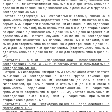
в дозе 150 мг (статистически значимо выше для эторикоксиба в
дозе 90 мг по сравнению с диклофенаком в дозе 150 мг в группе ОА
исследования
MEDAL
).
Частота подтвержденных нежелательных явлений, связанных с
хронической сердечной недостаточностью (явления, которые были
серьезными и привели к госпитализации или посещению отделения
неотложной помощи), была незначительно выше для эторикоксиба
по сравнению с диклофенаком в дозе 150 мг, и данный эффект был
дозозависимым. Частота случаев выбывания из исследования
вследствие нежелательных явлений, связанных с отеками, была
выше для эторикоксиба по сравнению с диклофенаком в дозе 150
мг, и данный эффект был дозозависимым (статистически значимый
для эторикоксиба в дозе 90 мг, но не для эторикоксиба в дозе 60
мг).
Результаты оценки кардиоренальной безопасности в
исследованиях
EDGE и EDGE II
согласуются с результатами в
исследовании MEDAL
.
В отдельных исследованиях программы
MEDAL
абсолютная частота
выбывания из исследования в любой группе лечения для
эторикоксиба (60 или 90 мг) составляла до 2,6% в связи с
гипертензией, до 1,9% в связи с отеками и до 1,1% в связи с
хронической сердечной недостаточностью. У пациентов,
принимавших эторикоксиб в дозе 90 мг, частота выбывания из
исследования была выше, чем у пациентов, принимавших
эторикоксиб в дозе 60 мг.
Результаты оценки желудочно-кишечной переносимости в
программе MEDAL.
В каждом из трех исследований, входящих в программу
MEDAL
,