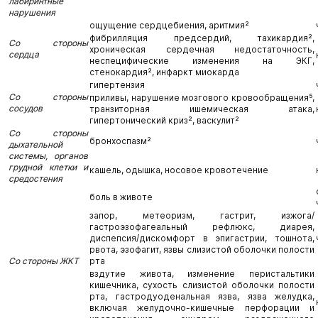
лабиринтные
нарушения
ощущение сердцебиения, аритмия²
фибрилляция предсердий, тахикардия²,
Со стороны
хроническая сердечная недостаточность,
сердца
неспецифические изменения на ЭКГ,
стенокардия², инфаркт миокарда
гипертензия
Со стороны
приливы, нарушение мозгового кровообращения⁵,
сосудов
транзиторная ишемическая атака,
гипертонический криз², васкулит²
Со стороны
бронхоспазм²
дыхательной
системы, органов
грудной клетки и
кашель, одышка, носовое кровотечение
средостения
боль в животе
запор, метеоризм, гастрит, изжога/
гастроэзофагеальный рефлюкс, диарея,
диспепсия/дискомфорт в эпигастрии, тошнота,
рвота, эзофагит, язвы слизистой оболочки полости
Со стороны ЖКТ
рта
вздутие живота, изменение перистальтики
кишечника, сухость слизистой оболочки полости
рта, гастродуоденальная язва, язва желудка,
включая желудочно-кишечные перфорации и