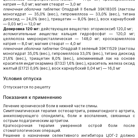
натрия — 6,0 мг; магния стеарат — 3,0 мг
пленочная оболочка таблетки:
Опадрай II белый 39К18305 (лактозы
моногидрат — 35,0% (вес.), гипромеллоза — 33,0% (вес.), титана
диоксид — 24,0% (вес.), триацетин — 8,0% (вес.), воск карнаубский
— 0,03 мг) — 12,0 мг
Дозировка 120 мг:
действующее вещество: эторикоксиб 120,0 мг;
вспомогательные вещества:
кальция гидрофосфат — 120,0 мг;
целлюлоза микрокристаллическая — 148,0 мг; кроскармеллоза
натрия — 8,0 мг; магния стеарат — 4,0 мг
пленочная оболочка таблетки:
Опадрай II зеленый 39К11529 (лактозы
моногидрат 35,0% (вес.), гипромеллоза 33,0% (вес.), титана диоксид
21,6% (вес.), триацетин 8,0% (вес.), алюминиевый лак на основе
красителя индигокармина (Е132) 1,6% (вес.), краситель железа оксид
желтый (Е172) 0,9% (вес.), воск карнаубский 0,04 мг) — 16,0 мг
Условия отпуска
Отпускается по рецепту
Показания к применению
Лечение хронической боли в нижней части спины.
Симптоматическая терапия остеоартрита, ревматоидного артрита,
анкилозирующего спондилита, боли и воспаления, связанных с
острым подагрическим артритом.
Краткосрочная терапия умеренной острой боли после
стоматологических операций.
Решение о назначении селективного ингибитора ЦОГ-2 должно