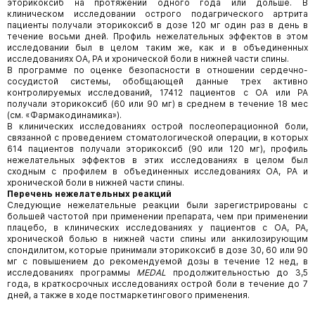
эторикоксиб на протяжении одного года или дольше. В
клиническом исследовании острого подагрического артрита
пациенты получали эторикоксиб в дозе 120 мг один раз в день в
течение восьми дней. Профиль нежелательных эффектов в этом
исследовании был в целом таким же, как и в объединенных
исследованиях ОА, РА и хронической боли в нижней части спины.
В программе по оценке безопасности в отношении сердечно-
сосудистой системы, обобщающей данные трех активно
контролируемых исследований, 17412 пациентов с ОА или РА
получали эторикоксиб (60 или 90 мг) в среднем в течение 18 мес
(см. «Фармакодинамика»).
В клинических исследованиях острой послеоперационной боли,
связанной с проведением стоматологической операции, в которых
614 пациентов получали эторикоксиб (90 или 120 мг), профиль
нежелательных эффектов в этих исследованиях в целом был
сходным с профилем в объединенных исследованиях ОА, РА и
хронической боли в нижней части спины.
Перечень нежелательных реакций
Следующие нежелательные реакции были зарегистрированы с
большей частотой при применении препарата, чем при применении
плацебо, в клинических исследованиях у пациентов с ОА, РА,
хронической болью в нижней части спины или анкилозирующим
спондилитом, которые принимали эторикоксиб в дозе 30, 60 или 90
мг с повышением до рекомендуемой дозы в течение 12 нед, в
исследованиях программы
MEDAL
продолжительностью до 3,5
года, в краткосрочных исследованиях острой боли в течение до 7
дней, а также в ходе постмаркетингового применения.