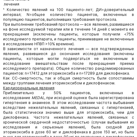
лечения
¹ Количество явлений на 100 пациенто-лет; ДИ=доверительный
интервал; N=oбщee количество пациентов, включенных в
популяцию пациентов, выполнивших требования протокола.
При выполнении требований протокола — все явления, развившиеся
на фоне исследуемой терапии или в течение 14 дней с момента ее
прекращения (исключены пациенты, которые получили <75%
исследуемого препарата, и пациенты, принимавшие не включенные
в исследование НПВП >10% времени).
В зависимости от назначенного лечения — все подтвержденные
явления, развившиеся до окончания исследования (включены
пациенты, которые могли подвергаться не включенным в
исследование вмешательствам после прекращения приема
исследуемого препарата). Общее количество рандомизированных
пациентов: n=17412 для эторикоксиба и n=17289 для диклофенака.
Как СС-смертность, так и общая смертность были сопоставимы
между группами лечения эторикоксибом и диклофенаком.
Кардиоренальные явления
Приблизительно у 50% пациентов, включенных в
исследование
MEDAL
, при исходной оценке была зарегистрирована
гипертензия в анамнезе. В этом исследовании частота выбывания
вследствие нежелательных явлений, связанных с гипертензией,
была статистически значимо выше для эторикоксиба, чем для
диклофенака. Частота нежелательных явлений, связанных с
хронической сердечной недостаточностью (случаи выбывания из
исследования и серьезные явления), была сходной для
эторикоксиба в дозе 60 мг и диклофенака в дозе 150 мг, но была
выше для эторикоксиба в дозе 90 мг по сравнению с диклофенаком