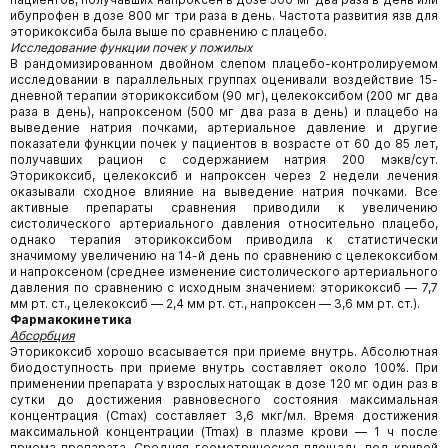
ибупрофен в дозе 800 мг три раза в день. Частота развития язв для
эторикоксиба была выше по сравнению с плацебо.
Исследование функции почек у пожилых
В рандомизированном двойном слепом плацебо-контролируемом
исследовании в параллельных группах оценивали воздействие 15-
дневной терапии эторикоксибом (90 мг), целекоксибом (200 мг два
раза в день), напроксеном (500 мг два раза в день) и плацебо на
выведение натрия почками, артериальное давление и другие
показатели функции почек у пациентов в возрасте от 60 до 85 лет,
получавших рацион с содержанием натрия 200 мэкв/сут.
Эторикоксиб, целекоксиб и напроксен через 2 недели лечения
оказывали сходное влияние на выведение натрия почками. Все
активные препараты сравнения приводили к увеличению
систолического артериального давления относительно плацебо,
однако терапия эторикоксибом приводила к статистически
значимому увеличению на 14-й день по сравнению с целекоксибом
и напроксеном (среднее изменение систолического артериального
давления по сравнению с исходным значением: эторикоксиб — 7,7
мм рт. ст., целекоксиб — 2,4 мм рт. ст., напроксен — 3,6 мм рт. ст.).
Фармакокинетика
Абсорбция
Эторикоксиб хорошо всасывается при приеме внутрь. Абсолютная
биодоступность при приеме внутрь составляет около 100%. При
применении препарата у взрослых натощак в дозе 120 мг один раз в
сутки до достижения равновесного состояния максимальная
концентрация (Cmax) составляет 3,6 мкг/мл. Время достижения
максимальной концентрации (Tmax) в плазме крови — 1 ч после
приема препарата. Средняя геометрическая площадь под кривой