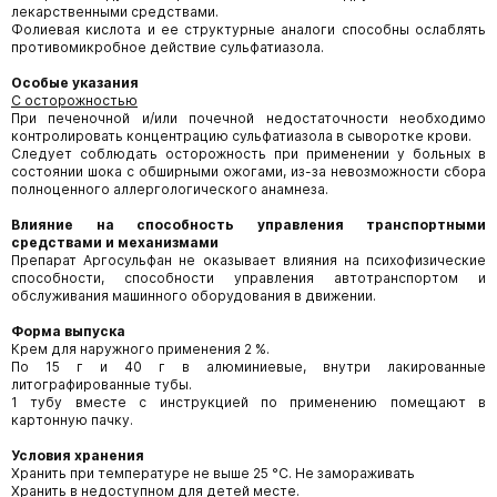
лекарственными средствами.
Фолиевая кислота и ее структурные аналоги способны ослаблять
противомикробное действие сульфатиазола.
Особые указания
С осторожностью
При печеночной и/или почечной недостаточности необходимо
контролировать концентрацию сульфатиазола в сыворотке крови.
Следует соблюдать осторожность при применении у больных в
состоянии шока с обширными ожогами, из-за невозможности сбора
полноценного аллергологического анамнеза.
Влияние на способность управления транспортными
средствами и механизмами
Препарат Аргосульфан не оказывает влияния на психофизические
способности, способности управления автотранспортом и
обслуживания машинного оборудования в движении.
Форма выпуска
Крем для наружного применения 2 %.
По 15 г и 40 г в алюминиевые, внутри лакированные
литографированные тубы.
1 тубу вместе с инструкцией по применению помещают в
картонную пачку.
Условия хранения
Хранить при температуре не выше 25 °С. Не замораживать
Хранить в недоступном для детей месте.