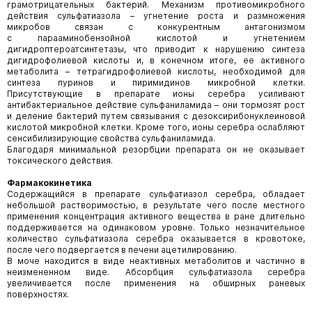
грамотрицательных бактерий. Механизм противомикробного
действия сульфатиазола – угнетение роста и размножения
микробов связан с конкурентным антагонизмом
с парааминобензойной кислотой и угнетением
дигидроптероатсинтетазы, что приводит к нарушению синтеза
дигидрофолиевой кислоты и, в конечном итоге, ее активного
метаболита – тетрагидрофолиевой кислоты, необходимой для
синтеза пуринов и пиримидинов микробной клетки.
Присутствующие в препарате ионы серебра усиливают
антибактериальное действие сульфаниламида – они тормозят рост
и деление бактерий путем связывания с дезоксирибонуклеиновой
кислотой микробной клетки. Кроме того, ионы серебра ослабляют
сенсибилизирующие свойства сульфаниламида.
Благодаря минимальной резорбции препарата он не оказывает
токсического действия.
Фармакокинетика
Содержащийся в препарате сульфатиазол серебра, обладает
небольшой растворимостью, в результате чего после местного
применения концентрация активного вещества в ране длительно
поддерживается на одинаковом уровне. Только незначительное
количество сульфатиазола серебра оказывается в кровотоке,
после чего подвергается в печени ацетилированию.
В моче находится в виде неактивных метаболитов и частично в
неизмененном виде. Абсорбция сульфатиазола серебра
увеличивается после применения на обширных раневых
поверхностях.