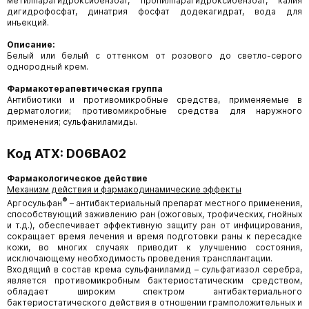
метилпарагидроксибензоат, пропилпарагидроксибензоат, калия
дигидрофосфат, динатрия фосфат додекагидрат, вода для
инъекций.
Описание:
Белый или белый с оттенком от розового до светло-серого
однородный крем.
Фармакотерапевтическая группа
Антибиотики и противомикробные средства, применяемые в
дерматологии; противомикробные средства для наружного
применения; сульфаниламиды.
Код АТХ: D06ВА02
Фармакологическое действие
Механизм действия и фармакодинамические эффекты
®
Аргосульфан
– антибактериальный препарат местного применения,
способствующий заживлению ран (ожоговых, трофических, гнойных
и т.д.), обеспечивает эффективную защиту ран от инфицирования,
сокращает время лечения и время подготовки раны к пересадке
кожи, во многих случаях приводит к улучшению состояния,
исключающему необходимость проведения трансплантации.
Входящий в состав крема сульфаниламид – сульфатиазол серебра,
является противомикробным бактериостатическим средством,
обладает широким спектром антибактериального
бактериостатического действия в отношении грамположительных и