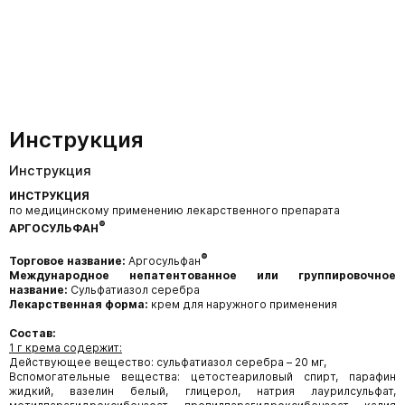
Инструкция
Инструкция
ИНСТРУКЦИЯ
по медицинскому применению лекарственного препарата
®
АРГОСУЛЬФАН
®
Торговое название:
Аргосульфан
Международное непатентованное или группировочное
название:
Сульфатиазол серебра
Лекарственная форма:
крем для наружного применения
Cостав:
1 г
крема содержит:
Действующее вещество: cульфатиазол серебра – 20 мг,
Вспомогательные вещества: цетостеариловый спирт, парафин
жидкий, вазелин белый, глицерол, натрия лаурилсульфат,