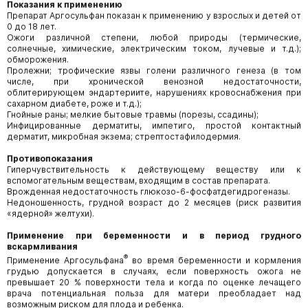
Показания к применению
Препарат Аргосульфан показан к применению у взрослых и детей от
0 до 18 лет.
Ожоги различной степени, любой природы (термические,
солнечные, химические, электрическим током, лучевые и т.д.);
обморожения.
Пролежни; трофические язвы голени различного генеза (в том
числе, при хронической венозной недостаточности,
облитерирующем эндартериите, нарушениях кровоснабжения при
сахарном диабете, роже и т.д.);
Гнойные раны; мелкие бытовые травмы (порезы, ссадины);
Инфицированные дерматиты, импетиго, простой контактный
дерматит, микробная экзема; стрептостафилодермия.
Противопоказания
Гиперчувствительность к действующему веществу или к
вспомогательным веществам, входящим в состав препарата.
Врожденная недостаточность глюкозо-6-фосфатдегидрогеназы.
Недоношенность, грудной возраст до 2 месяцев (риск развития
«ядерной» желтухи).
Применение при беременности и в период грудного
вскармливания
®
Применение Аргосульфана
во время беременности и кормления
грудью допускается в случаях, если поверхность ожога не
превышает 20 % поверхности тела и когда по оценке лечащего
врача потенциальная польза для матери преобладает над
возможным риском для плода и ребенка.