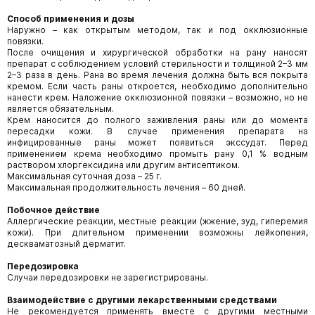
Способ применения и дозы
Наружно – как открытым методом, так и под окклюзионные
повязки.
После очищения и хирургической обработки на рану наносят
препарат с соблюдением условий стерильности и толщиной 2–3 мм
2–3 раза в день. Рана во время лечения должна быть вся покрыта
кремом. Если часть раны откроется, необходимо дополнительно
нанести крем. Наложение окклюзионной повязки – возможно, но не
является обязательным.
Крем наносится до полного заживления раны или до момента
пересадки кожи. В случае применения препарата на
инфицированные раны может появиться экссудат. Перед
применением крема необходимо промыть рану 0,1 % водным
раствором хлоргексидина или другим антисептиком.
Максимальная суточная доза – 25 г.
Максимальная продолжительность лечения – 60 дней.
Побочное действие
Аллергические реакции, местные реакции (жжение, зуд, гиперемия
кожи). При длительном применении возможны лейкопения,
дескваматозный дерматит.
Передозировка
Случаи передозировки не зарегистрированы.
Взаимодействие с другими лекарственными средствами
Не рекомендуется применять вместе с другими местными