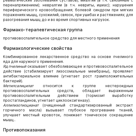
ревматические заболевания суставов); миалгии (в т.ч. связанные с
перенапряжением); невралгии (в т.ч. невриты, ишиас); нарушения
периферического кровообращения; болевой синдром при мягких
поражениях мышц, сухожилий, связок, при ушибах и растяжениях; для
разогревания мышц до и во время спортивных нагрузок.
Фармако-терапевтическая группа
противовоспалительное средство для местного применения
Фармакологические свойства
Комбинированное лекарственное средство на основе пчелиного
яда для наружного применения.
Яд пчелиный
оказывает обезболивающее и противовоспалительное
действие (стабилизирует лизосомальные мембраны), проявляет
антибактериальное влияние (угнетает рост грамположительных
бактерий).
Метилсалицилат
относится к группе нестероидных
противовоспалительных средств, обладает выраженным
противовоспалительным действием (тормозит выработку
простагландинов, угнетает циклооксигеназу).
Аллилизотиоцианат
(очищенный стандартизированный экстракт
горчичного масла) вызывает глубокое прогревание тканей,
улучшает местный кровоток, понижает тоническое сокращение
мышц..
Противопоказания