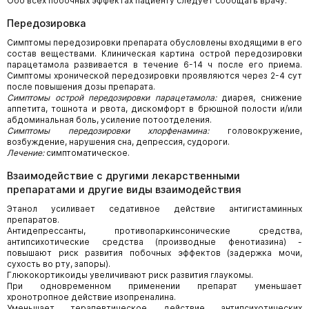
Обо всех побочных эффектах пациенту следует сообщать врачу.
Передозировка
Симптомы передозировки препарата обусловлены входящими в его
состав веществами. Клиническая картина острой передозировки
парацетамола развивается в течение 6-14 ч после его приема.
Симптомы хронической передозировки проявляются через 2-4 сут
после повышения дозы препарата.
Симптомы острой передозировки парацетамола:
диарея, снижение
аппетита, тошнота и рвота, дискомфорт в брюшной полости и/или
абдоминальная боль, усиление потоотделения.
Симптомы передозировки хлорфенамина:
головокружение,
возбуждение, нарушения сна, депрессия, судороги.
Лечение:
симптоматическое.
Взаимодействие с другими лекарственными
препаратами и другие виды взаимодействия
Этанол усиливает седативное действие антигистаминных
препаратов.
Антидепрессанты, противопаркинсонические средства,
антипсихотические средства (производные фенотиазина) -
повышают риск развития побочных эффектов (задержка мочи,
сухость во рту, запоры).
Глюкокортикоиды увеличивают риск развития глаукомы.
При одновременном применении препарат уменьшает
хронотропное действие изопреналина.
Уменьшает терапевтическое действие антипсихотических