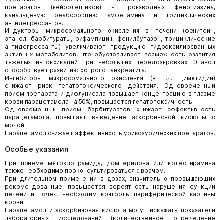
препаратов (нейролептиков) - производных фенотиазина,
канальцевую реабсорбцию амфетамина и трициклических
антидепрессантов.
Индукторы микросомального окисления в печени (фенитоин,
этанол, барбитураты, рифампицин, фенилбутазон, трициклические
антидепрессанты) увеличивают продукцию гидроксилированных
активных метаболитов, что обусловливает возможность развития
тяжелых интоксикаций при небольших передозировках. Этанол
способствует развитию острого панкреатита.
Ингибиторы микросомального окисления (в т.ч. циметидин)
снижают риск гепатотоксического действия. Одновременный
прием препарата и дифлунисала повышает концентрацию в плазме
крови парацетамола на 50%, повышается гепатотоксичность.
Одновременный прием барбитуратов снижает эффективность
парацетамола, повышает выведение аскорбиновой кислоты с
мочой.
Парацетамол снижает эффективность урикозурических препаратов.
Особые указания
При приеме метоклопрамида, домперидона или колестирамина
также необходимо проконсультироваться с врачом.
При длительном применении в дозах, значительно превышающих
рекомендованные, повышается вероятность нарушения функции
печени и почек, необходим контроль периферической картины
крови.
Парацетамол и аскорбиновая кислота могут искажать показатели
лабораторных исследований (количественное определение