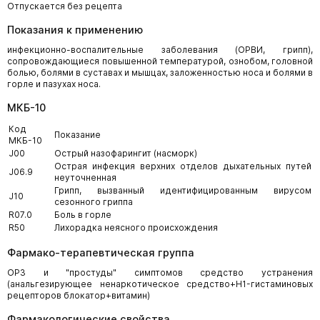
Отпускается без рецепта
Показания к применению
инфекционно-воспалительные заболевания (ОРВИ, грипп),
сопровождающиеся повышенной температурой, ознобом, головной
болью, болями в суставах и мышцах, заложенностью носа и болями в
горле и пазухах носа.
МКБ-10
Код
Показание
МКБ-10
J00
Острый назофарингит (насморк)
Острая инфекция верхних отделов дыхательных путей
J06.9
неуточненная
Грипп, вызванный идентифицированным вирусом
J10
сезонного гриппа
R07.0
Боль в горле
R50
Лихорадка неясного происхождения
Фармако-терапевтическая группа
ОРЗ и "простуды" симптомов средство устранения
(анальгезирующее ненаркотическое средство+H1-гистаминовых
рецепторов блокатор+витамин)
Фармакологические свойства