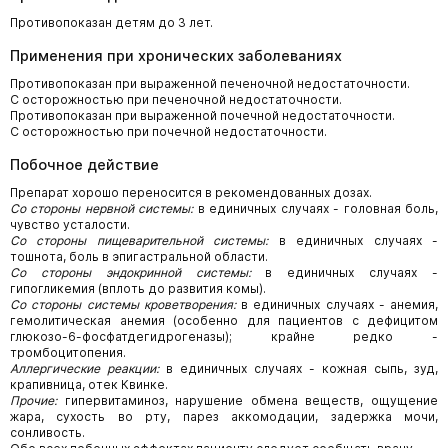
Противопоказан детям до 3 лет.
Применения при хронических заболеваниях
Противопоказан при выраженной печеночной недостаточности.
С осторожностью при печеночной недостаточности.
Противопоказан при выраженной почечной недостаточности.
С осторожностью при почечной недостаточности.
Побочное действие
Препарат хорошо переносится в рекомендованных дозах.
Со стороны нервной системы:
в единичных случаях - головная боль,
чувство усталости.
Со стороны пищеварительной системы:
в единичных случаях -
тошнота, боль в эпигастральной области.
Со стороны эндокринной системы:
в единичных случаях -
гипогликемия (вплоть до развития комы).
Со стороны системы кроветворения:
в единичных случаях - анемия,
гемолитическая анемия (особенно для пациентов с дефицитом
глюкозо-6-фосфатдегидрогеназы); крайне редко -
тромбоцитопения.
Аллергические реакции:
в единичных случаях - кожная сыпь, зуд,
крапивница, отек Квинке.
Прочие:
гипервитаминоз, нарушение обмена веществ, ощущение
жара, сухость во рту, парез аккомодации, задержка мочи,
сонливость.