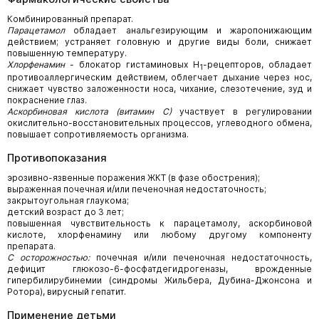
Комбинированный препарат.
Парацетамол
обладает анальгезирующим и жаропонижающим
действием; устраняет головную и другие виды боли, снижает
повышенную температуру.
Хлорфенамин
- блокатор гистаминовых H
-рецепторов, обладает
1
противоаллергическим действием, облегчает дыхание через нос,
снижает чувство заложенности носа, чихание, слезотечение, зуд и
покраснение глаз.
Аскорбиновая кислота (витамин С)
участвует в регулировании
окислительно-восстановительных процессов, углеводного обмена,
повышает сопротивляемость организма.
Противопоказания
эрозивно-язвенные поражения ЖКТ (в фазе обострения);
выраженная почечная и/или печеночная недостаточность;
закрытоугольная глаукома;
детский возраст до 3 лет;
повышенная чувствительность к парацетамолу, аскорбиновой
кислоте, хлорфенамину или любому другому компоненту
препарата.
С осторожностью:
почечная и/или печеночная недостаточность,
дефицит глюкозо-6-фосфатдегидрогеназы, врожденные
гипербилирубинемии (синдромы Жильбера, Дубина-Джонсона и
Ротора), вирусный гепатит.
Применение детьми