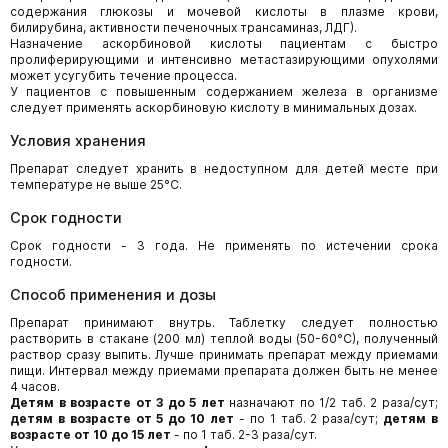
содержания глюкозы и мочевой кислоты в плазме крови,
билирубина, активности печеночных трансаминаз, ЛДГ).
Назначение аскорбиновой кислоты пациентам с быстро
пролиферирующими и интенсивно метастазирующими опухолями
может усугубить течение процесса.
У пациентов с повышенным содержанием железа в организме
следует применять аскорбиновую кислоту в минимальных дозах.
Условия хранения
Препарат следует хранить в недоступном для детей месте при
температуре не выше 25°С.
Срок годности
Срок годности - 3 года. Не применять по истечении срока
годности.
Способ применения и дозы
Препарат принимают внутрь. Таблетку следует полностью
растворить в стакане (200 мл) теплой воды (50-60°С), полученный
раствор сразу выпить. Лучше принимать препарат между приемами
пищи. Интервал между приемами препарата должен быть не менее
4 часов.
Детям в возрасте от 3 до 5 лет
назначают по 1/2 таб. 2 раза/сут;
детям в возрасте от 5 до 10 лет
- по 1 таб. 2 раза/сут;
детям в
возрасте от 10 до 15 лет
- по 1 таб. 2-3 раза/сут.