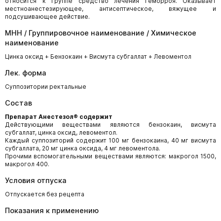
относится к группе средство лечения геморроя. Оказывает
местноанестезирующее, антисептическое, вяжущее и
подсушивающее действие.
МНН / Группировочное наименование / Химическое
наименование
Цинка оксид + Бензокаин + Висмута субгаллат + Левоментол
Лек. форма
Суппозитории ректальные
Состав
Препарат Анестезол® содержит
Действующими веществами являются бензокаин, висмута
субгаллат, цинка оксид, левоментол.
Каждый суппозиторий содержит 100 мг бензокаина, 40 мг висмута
субгаллата, 20 мг цинка оксида, 4 мг левоментола.
Прочими вспомогательными веществами являются: макрогол 1500,
макрогол 400.
Условия отпуска
Отпускается без рецепта
Показания к применению