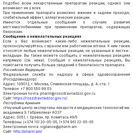
Подобно всем лекарственным препаратам реакции, однако они
возникают не у всех.
При применении препарата возможно жжение в заднем проходе,
слабительный эффект, аллергические реакции.
Имеются отдельные сообщения о случаях развития
метгемоглобинемии при применении препаратов, содержащих
бензокаин.
Сообщение о нежелательных реакциях
Если у Вас возникают какие-либо нежелательные реакции,
проконсультируйтесь с врачом или работником аптеки. К ним также
относятся любые нежелательные реакции, не указанные в листке-
вкладыше. Вы также можете сообщить о нежелательных реакциях
напрямую (см. ниже). Сообщая о нежелательных реакциях, Вы
помогаете получить больше сведений о безопасности препарата.
Российская Федерация
Федеральная служба по надзору в сфере здравоохранения
(Росздравнадзор)
Адрес: 109012, г. Москва, Славянская площадь, д. 4, стр. 1
Телефон: +7 800 550 99 03
Электронная почта: pharm@roszdravnadzor.gov.ru
Сайт:
https://roszdravnadzor.gov.ru/
Республика Армения
«Научный центр экспертизы лекарств и медицинских технологий им.
академика Э. Габриеляна» АОЗТ
Адрес: 0051, г. Ереван, пр. Комитаса 49/5
Телефоны: (+374 10) 20-05-05, (+374 96) 22-05-05
Электронная почта: vigilance@pharm.am
Сайт:
http://pharm.am/