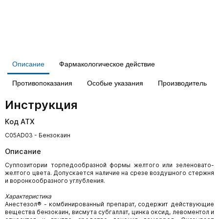
Описание
Фармакологическое действие
Противопоказания
Особые указания
Производитель
Инструкция
Код АТХ
C05AD03 - Бензокаин
Описание
Суппозитории торпедообразной формы желтого или зеленовато-
желтого цвета. Допускается наличие на срезе воздушного стержня
и воронкообразного углубления.
Характеристика
Анестезол® - комбинированный препарат, содержит действующие
вещества бензокаин, висмута субгаллат, цинка оксид, левоментол и