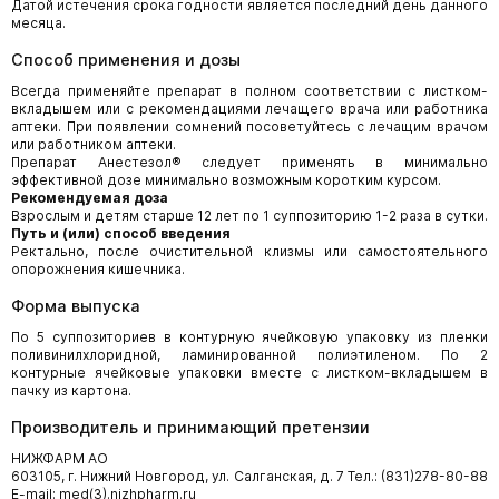
Датой истечения срока годности является последний день данного
месяца.
Способ применения и дозы
Всегда применяйте препарат в полном соответствии с листком-
вкладышем или с рекомендациями лечащего врача или работника
аптеки. При появлении сомнений посоветуйтесь с лечащим врачом
или работником аптеки.
Препарат Анестезол® следует применять в минимально
эффективной дозе минимально возможным коротким курсом.
Рекомендуемая доза
Взрослым и детям старше 12 лет по 1 суппозиторию 1-2 раза в сутки.
Путь и (или) способ введения
Ректально, после очистительной клизмы или самостоятельного
опорожнения кишечника.
Форма выпуска
По 5 суппозиториев в контурную ячейковую упаковку из пленки
поливинилхлоридной, ламинированной полиэтиленом. По 2
контурные ячейковые упаковки вместе с листком-вкладышем в
пачку из картона.
Производитель и принимающий претензии
НИЖФАРМ АО
603105, г. Нижний Новгород, ул. Салганская, д. 7 Тел.: (831)278-80-88
E-mail: med(3).nizhpharm.ru