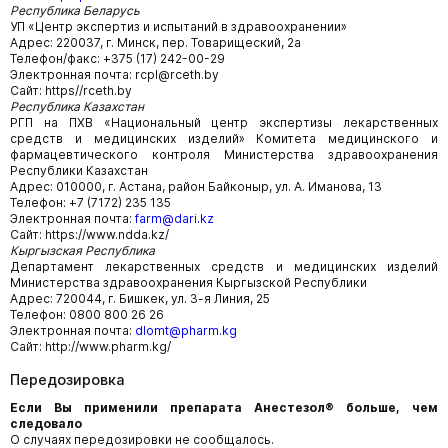
Республика Беларусь
УП «Центр экспертиз и испытаний в здравоохранении»
Адрес: 220037, г. Минск, пер. Товарищеский, 2а
Телефон/факс: +375 (17) 242-00-29
Электронная почта: rcpl@rceth.by
Сайт: https//rceth.by
Республика Казахстан
РГП на ПХВ «Национальный центр экспертизы лекарственных
средств и медицинских изделий» Комитета медицинского и
фармацевтического контроля Министерства здравоохранения
Республики Казахстан
Адрес: 010000, г. Астана, район Байконыр, ул. А. Иманова, 13
Телефон: +7 (7172) 235 135
Электронная почта:
farm@dari.kz
Сайт: https://www.ndda.kz/
Кыргызская Республика
Департамент лекарственных средств и медицинских изделий
Министерства здравоохранения Кыргызской Республики
Адрес: 720044, г. Бишкек, ул. 3-я Линия, 25
Телефон: 0800 800 26 26
Электронная почта:
dlomt@pharm.kg
Сайт: http://www.pharm.kg/
Передозировка
Если Вы применили препарата Анестезол® больше, чем
следовало
О случаях передозировки не сообщалось.