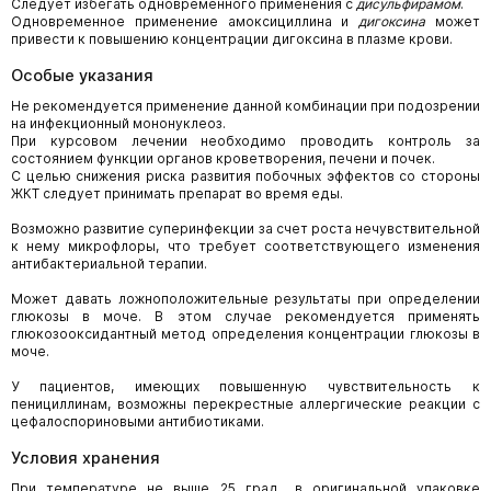
Следует избегать одновременного применения с
дисульфирамом
.
Одновременное применение амоксициллина и
дигоксина
может
привести к повышению концентрации дигоксина в плазме крови.
Особые указания
Не рекомендуется применение данной комбинации при подозрении
на инфекционный мононуклеоз.
При курсовом лечении необходимо проводить контроль за
состоянием функции органов кроветворения, печени и почек.
С целью снижения риска развития побочных эффектов со стороны
ЖКТ следует принимать препарат во время еды.
Возможно развитие суперинфекции за счет роста нечувствительной
к нему микрофлоры, что требует соответствующего изменения
антибактериальной терапии.
Может давать ложноположительные результаты при определении
глюкозы в моче. В этом случае рекомендуется применять
глюкозооксидантный метод определения концентрации глюкозы в
моче.
У пациентов, имеющих повышенную чувствительность к
пенициллинам, возможны перекрестные аллергические реакции с
цефалоспориновыми антибиотиками.
Условия хранения
При температуре не выше 25 град., в оригинальной упаковке