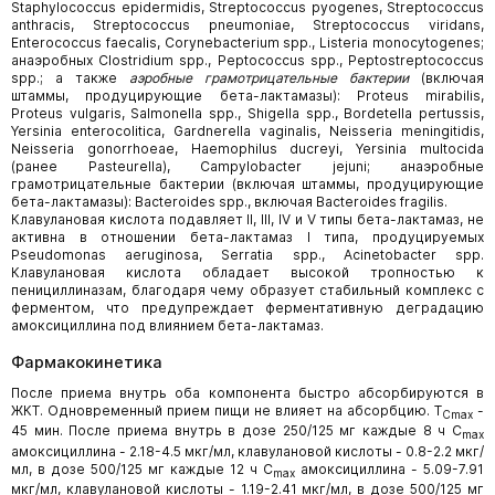
Staphylococcus epidermidis, Streptococcus pyogenes, Streptococcus
anthracis, Streptococcus pneumoniae, Streptococcus viridans,
Enterococcus faecalis, Corynebacterium spp., Listeria monocytogenes;
анаэробных Clostridium spp., Peptococcus spp., Peptostreptococcus
spp.; а также
аэробные грамотрицательные бактерии
(включая
штаммы, продуцирующие бета-лактамазы): Proteus mirabilis,
Proteus vulgaris, Salmonella spp., Shigella spp., Bordetella pertussis,
Yersinia enterocolitica, Gardnerella vaginalis, Neisseria meningitidis,
Neisseria gonorrhoeae, Haemophilus ducreyi, Yersinia multocida
(ранее Pasteurella), Campylobacter jejuni; анаэробные
грамотрицательные бактерии (включая штаммы, продуцирующие
бета-лактамазы): Bacteroides spp., включая Bacteroides fragilis.
Клавулановая кислота подавляет II, III, IV и V типы бета-лактамаз, не
активна в отношении бета-лактамаз I типа, продуцируемых
Pseudomonas aeruginosa, Serratia spp., Acinetobacter spp.
Клавулановая кислота обладает высокой тропностью к
пенициллиназам, благодаря чему образует стабильный комплекс с
ферментом, что предупреждает ферментативную деградацию
амоксициллина под влиянием бета-лактамаз.
Фармакокинетика
После приема внутрь оба компонента быстро абсорбируются в
ЖКТ. Одновременный прием пищи не влияет на абсорбцию. T
-
Cmax
45 мин. После приема внутрь в дозе 250/125 мг каждые 8 ч C
max
амоксициллина - 2.18-4.5 мкг/мл, клавулановой кислоты - 0.8-2.2 мкг/
мл, в дозе 500/125 мг каждые 12 ч C
амоксициллина - 5.09-7.91
max
мкг/мл, клавулановой кислоты - 1.19-2.41 мкг/мл, в дозе 500/125 мг