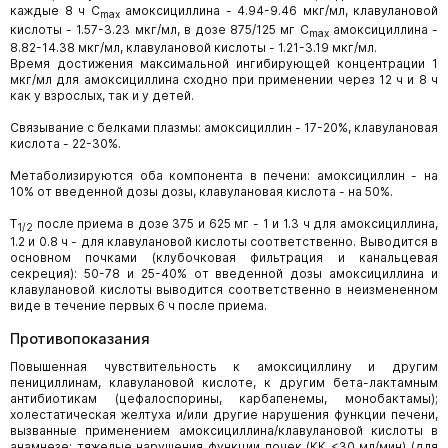
каждые 8 ч C
амоксициллина - 4.94-9.46 мкг/мл, клавулановой
max
кислоты - 1.57-3.23 мкг/мл, в дозе 875/125 мг C
амоксициллина -
max
8.82-14.38 мкг/мл, клавулановой кислоты - 1.21-3.19 мкг/мл.
Время достижения максимальной ингибирующей концентрации 1
мкг/мл для амоксициллина сходно при применении через 12 ч и 8 ч
как у взрослых, так и у детей.
Связывание с белками плазмы: амоксициллин - 17-20%, клавулановая
кислота - 22-30%.
Метаболизируются оба компонента в печени: амоксициллин - на
10% от введенной дозы дозы, клавулановая кислота - на 50%.
T
после приема в дозе 375 и 625 мг - 1 и 1.3 ч для амоксициллина,
1/2
1.2 и 0.8 ч - для клавулановой кислоты соответственно. Выводится в
основном почками (клубочковая фильтрация и канальцевая
секреция): 50-78 и 25-40% от введенной дозы амоксициллина и
клавулановой кислоты выводится соответственно в неизмененном
виде в течение первых 6 ч после приема.
Противопоказания
Повышенная чувствительность к амоксициллину и другим
пенициллинам, клавулановой кислоте, к другим бета-лактамным
антибиотикам (цефалоспорины, карбапенемы, монобактамы);
холестатическая желтуха и/или другие нарушения функции печени,
вызванные применением амоксициллина/клавулановой кислоты в
анамнезе; тяжелые нарушения функции почек (КК <30 мл/мин) (для