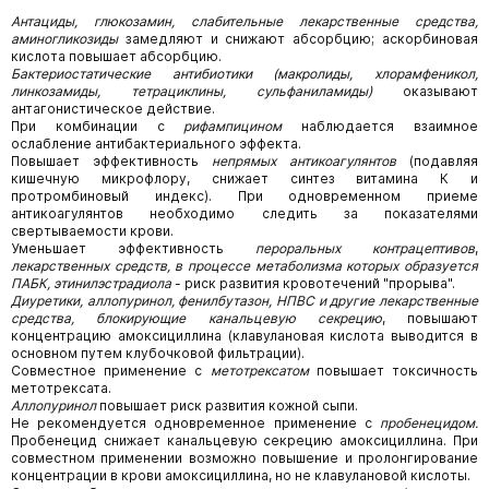
Антациды, глюкозамин, слабительные лекарственные средства,
аминогликозиды
замедляют и снижают абсорбцию; аскорбиновая
кислота повышает абсорбцию.
Бактериостатические антибиотики (макролиды, хлорамфеникол,
линкозамиды, тетрациклины, сульфаниламиды)
оказывают
антагонистическое действие.
При комбинации с
рифампицином
наблюдается взаимное
ослабление антибактериального эффекта.
Повышает эффективность
непрямых антикоагулянтов
(подавляя
кишечную микрофлору, снижает синтез витамина К и
протромбиновый индекс). При одновременном приеме
антикоагулянтов необходимо следить за показателями
свертываемости крови.
Уменьшает эффективность
пероральных контрацептивов
,
лекарственных средств, в процессе метаболизма которых образуется
ПАБК, этинилэстрадиола
- риск развития кровотечений "прорыва".
Диуретики, аллопуринол, фенилбутазон, НПВС и другие лекарственные
средства, блокирующие канальцевую секрецию
, повышают
концентрацию амоксициллина (клавулановая кислота выводится в
основном путем клубочковой фильтрации).
Совместное применение с
метотрексатом
повышает токсичность
метотрексата.
Аллопуринол
повышает риск развития кожной сыпи.
Не рекомендуется одновременное применение с
пробенецидом.
Пробенецид снижает канальцевую секрецию амоксициллина. При
совместном применении возможно повышение и пролонгирование
концентрации в крови амоксициллина, но не клавулановой кислоты.