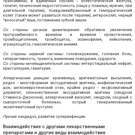
трансаминаз, в единичных случаях - холестатическая желтуха,
гепатит, печеночная недостаточность (чаще у пожилых, мужчин, при
длительной терапии), псевдомембранозный и геморрагический
колит (также может развиться после терапии), энтероколит, черный
"волосатый" язык, потемнение зубной эмали.
Со стороны органов кроветворения:
обратимое увеличение
протромбинового времени и времени кровотечения,
тромбоцитопения, тромбоцитоз, эозинофилия, лейкопения,
агранулоцитоз, гемолитическая анемия.
Со стороны нервной системы:
головокружение, головная боль,
гиперактивность, тревога, изменение поведения, судороги.
Со стороны мочевыделительной системы:
интерстициальный нефрит,
кристаллурия, гематурия.
Аллергические реакции:
крапивница, эритематозные высыпания,
редко - многоформная экссудативная эритема, анафилактический
шок, ангионевротический отек, крайне редко - эксфолиативный
дерматит, злокачественная экссудативная эритема (синдром
Стивенса-Джонсона), аллергический васкулит, синдром, сходный с
сывороточной болезнью, острый генерализованный
экзантематозный пустулез.
Прочие:
кандидоз, развитие суперинфекции.
Взаимодействие с другими лекарственными
препаратами и другие виды взаимодействия