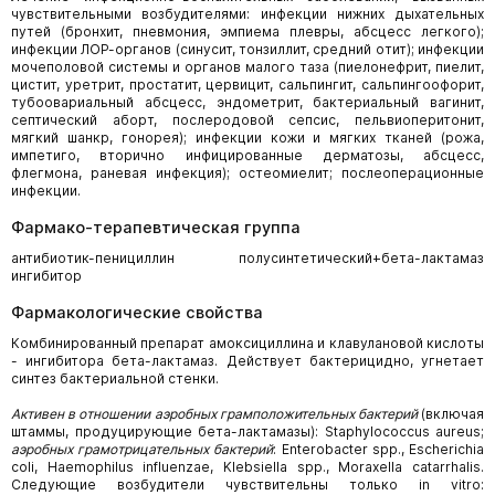
чувствительными возбудителями: инфекции нижних дыхательных
путей (бронхит, пневмония, эмпиема плевры, абсцесс легкого);
инфекции ЛОР-органов (синусит, тонзиллит, средний отит); инфекции
мочеполовой системы и органов малого таза (пиелонефрит, пиелит,
цистит, уретрит, простатит, цервицит, сальпингит, сальпингоофорит,
тубоовариальный абсцесс, эндометрит, бактериальный вагинит,
септический аборт, послеродовой сепсис, пельвиоперитонит,
мягкий шанкр, гонорея); инфекции кожи и мягких тканей (рожа,
импетиго, вторично инфицированные дерматозы, абсцесс,
флегмона, раневая инфекция); остеомиелит; послеоперационные
инфекции.
Фармако-терапевтическая группа
антибиотик-пенициллин полусинтетический+бета-лактамаз
ингибитор
Фармакологические свойства
Комбинированный препарат амоксициллина и клавулановой кислоты
- ингибитора бета-лактамаз. Действует бактерицидно, угнетает
синтез бактериальной стенки.
Активен в отношении аэробных грамположительных бактерий
(включая
штаммы, продуцирующие бета-лактамазы): Staphylococcus aureus;
аэробных грамотрицательных бактерий
: Enterobacter spp., Escherichia
coli, Haemophilus influenzae, Klebsiella spp., Moraxella catarrhalis.
Следующие возбудители чувствительны только in vitro: