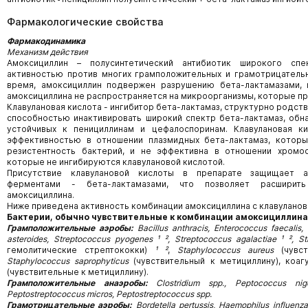
Фармакологические свойства
Фармакодинамика
Механизм действия
Амоксициллин – полусинтетический антибиотик широкого сп
активностью против многих грамположительных и грамотрицатель
время, амоксициллин подвержен разрушению бета-лактамазами, 
амоксициллина не распространяется на микроорганизмы, которые п
Клавулановая кислота - ингибитор бета-лактамаз, структурно родст
способностью инактивировать широкий спектр бета-лактамаз, обн
устойчивых к пенициллинам и цефалоспоринам. Клавулановая к
эффективностью в отношении плазмидных бета-лактамаз, котор
резистентность бактерий, и не эффективна в отношении хромос
которые не ингибируются клавулановой кислотой.
Присутствие клавулановой кислоты в препарате защищает а
ферментами - бета-лактамазами, что позволяет расширить
амоксициллина.
Ниже приведена активность комбинации амоксициллина с клавулано
Бактерии, обычно чувствительные к комбинации амоксициллина
Грамположительные аэробы:
Bacillus anthracis, Enterococcus faecalis,
asteroides, Streptococcus pyogenes ¹ ², Streptococcus agalactiae ¹ ², S
гемолитические стрептококки)
¹ ²
,
Staphylococcus aureus
(чувст
Staphylococcus saprophyticus
(чувствительный к метициллину), коаг
(чувствительные к метициллину).
Грамположительные анаэробы:
Clostridium spp., Peptococcus nige
Peptostreptococcus micros, Peptostreptococcus spp.
Грамотрицательные аэробы:
Bordetella pertussis, Haemophilus influenzae