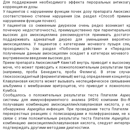
Для поддержания необходимого эффекта пероральных антикоагу
коррекция их дозы.
У пациентов с нарушением функции почек дозу препарата Амоксик
соответственно степени нарушения (см. раздел «Способ приме
нарушением функции почек»).
У пациентов со сниженным диурезом очень редко возникает кр
почечную недостаточность), преимущественно при парентерально
высоких доз амоксициллина рекомендуется принимать достато
поддерживать адекватный диурез для уменьшения вероятнос
амоксициллина. У пациентов с катетерами мочевого пузыря сле
проходимость (см. раздел «Побочное действие» и «Передозир
полученным данным амоксициллин оседает в катетерах мочевого
внутривенном введении высоких доз.
Прием препарата Амоксиклав® Квиктаб внутрь приводит к высоком
моче, что может приводить к ложноположительным результатам пр
(например, проба Бенедикта, проба Фелинга). В этом случ
глюкозоксидантный (ферментативный) метод определения концентра
Клавулановая кислота может вызывать неспецифическое связывание
альбумина с мембранами эритроцитов, что приводит к ложнополо
Кумбса.
Сообщалось о положительных результатах теста Плателли
Asperg
системы для иммуноферментного анализа (ИФА) компании Bio-Ra
получавших комбинацию амоксициллин/клавулановая кислота, у к
обнаружена
Aspergillus
инфекция. При проведении теста Плателл
перекрестных реакциях с полисахаридами и полифуранозами, не
связи с этим положительные результаты теста Плателли
Aspergillus
комбинацию амоксициллин/клавулановая кислота, следует интерп
подтверждать другими методами диагностики.