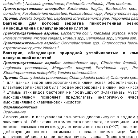
catarrhalis ¹, Neisseria gonorrhoeae, Pasteurella multocida, Vibrio cholerae.
Грамотрицательные анаэробы:
Вactеrоides fragilis, Bacteroides spp.
corrodens, Fusobacterium nucleatum, Fusobacterium spp., Porphyromonas spp.,
Прочие:
Borrelia burgdorferi, Leptospira icterohaemorrhagiae, Treponema pall
Бактерии, для которых вероятна приобретенная рези
амоксициллина с клавулановой кислотой
Грамотрицательные аэробы:
Escherichia соli ¹, Klebsiella oxytoca, Klebs
Proteus mirabilis, Proteus vulgaris, Proteus spp., Salmonella spp., Shigella spp.
Грамположительные аэробы:
Corynebacterium spp., Enterосоccus faeciu
стрептококки группы Viridans ².
Бактерии, обладающие природной устойчивостью к ком
клавулановой кислотой
Грамотрицательные аэробы:
Acinetobacter spp., Сitrobacter freundii
Legionella pneumophila, Morganella morganii, Providencia spp., Ps
Stenotrophomonas maltophilia, Yersinia enterocolitica.
Прочие:
Chlamydophila pneumoniae, Chlamydophila psittaci, Chlamydia spp., 
¹ для данных видов микроорганизмов клиническая эффективность
клавулановой кислотой была продемонстрирована в клинических исс
² штаммы этих видов бактерий не продуцируют β-лактамазы. Чувс
амоксициллином позволяет предполагать аналогичную чувс
амоксициллина с клавулановой кислотой.
Фармакокинетика
Всасывание
Амоксициллин и клавулановая полностью диссоциируют в водном 
значениях pH. Оба активных компонента препарата, амоксициллин и 
хорошо всасываются из желудочно-кишечного тракта (ЖКТ) после п
действующих веществ оптимальна в начале приема пищи. Биод
клавулановой кислоты при приеме внутрь высокая. После однократ