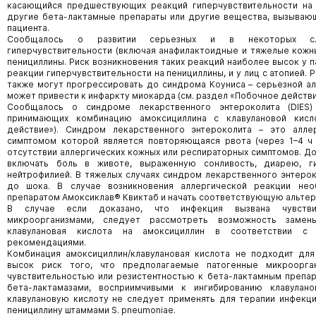
касающийся предшествующих реакций гиперчувствительности на 
другие бета-лактамные препараты или другие вещества, вызываю
пациента.
Сообщалось о развитии серьезных и в некоторых слу
гиперчувствительности (включая анафилактоидные и тяжелые кожн
пенициллины. Риск возникновения таких реакций наиболее высок у 
реакции гиперчувствительности на пенициллины, и у лиц с атопией.
также могут прогрессировать до синдрома Коуниса – серьезной ал
может привести к инфаркту миокарда (см. раздел «Побочное действи
Сообщалось о синдроме лекарственного энтероколита (DIES
принимающих комбинацию амоксициллина с клавулановой кисл
действие»). Синдром лекарственного энтероколита – это алле
симптомом которой является повторяющаяся рвота (через 1–4 ч 
отсутствии аллергических кожных или респираторных симптомов. Д
включать боль в животе, выраженную сонливость, диарею, г
нейтрофилией. В тяжелых случаях синдром лекарственного энтеро
до шока. В случае возникновения аллергической реакции нео
препаратом Амоксиклав® Квиктаб и начать соответствующую альтер
В случае если доказано, что инфекция вызвана чувстви
микроорганизмами, следует рассмотреть возможность замен
клавулановая кислота на амоксициллин в соответствии с 
рекомендациями.
Комбинация амоксициллин/клавулановая кислота не подходит для
высок риск того, что предполагаемые патогенные микроорг
чувствительностью или резистентностью к бета-лактамным препар
бета-лактамазами, восприимчивыми к ингибированию клавулано
клавулановую кислоту не следует применять для терапии инфекци
пенициллину штаммами S. pneumoniae.