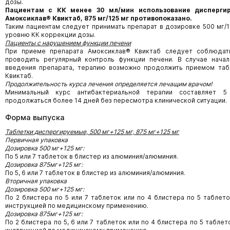
дозы.
Пациентам с КК менее 30 мл/мин использование дисперги
Амоксиклав® Квиктаб, 875 мг/125 мг противопоказано.
Таким пациентам следует принимать препарат в дозировке 500 мг/
уровню КК коррекции дозы.
Пациенты с нарушением функции печени
При приеме препарата Амоксиклав® Квиктаб следует соблюдат
проводить регулярный контроль функции печени. В случае начал
введения препарата, терапию возможно продолжить приемом таб
Квиктаб.
Продолжительность курса лечения определяется лечащим врачом!
Минимальный курс антибактериальной терапии составляет 
продолжаться более 14 дней без пересмотра клинической ситуации.
Форма выпуска
Таблетки диспергируемые, 500 мг+125 мг, 875 мг+125 мг
Первичная упаковка
Дозировка 500 мг+125 мг:
По 5 или 7 таблеток в блистер из алюминия/алюминия.
Дозировка 875мг+125 мг:
По 5, 6 или 7 таблеток в блистер из алюминия/алюминия.
Вторичная упаковка
Дозировка 500 мг+125 мг:
По 2 блистера по 5 или 7 таблеток или по 4 блистера по 5 таблет
инструкцией по медицинскому применению.
Дозировка 875мг+125 мг:
По 2 блистера по 5, 6 или 7 таблеток или по 4 блистера по 5 табле