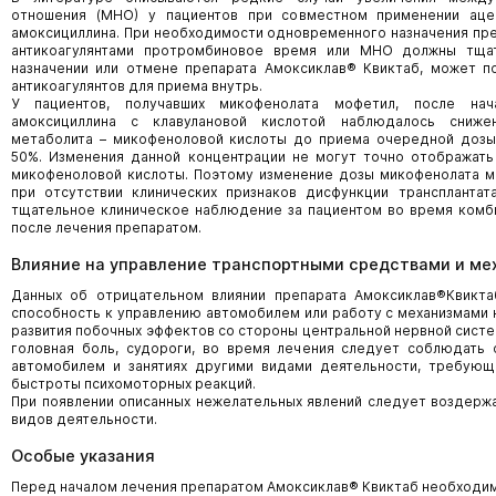
отношения (МНО) у пациентов при совместном применении аце
амоксициллина. При необходимости одновременного назначения пре
антикоагулянтами протромбиновое время или МНО должны тщат
назначении или отмене препарата Амоксиклав® Квиктаб, может п
антикоагулянтов для приема внутрь.
У пациентов, получавших микофенолата мофетил, после нач
амоксициллина с клавулановой кислотой наблюдалось сниже
метаболита – микофеноловой кислоты до приема очередной дозы 
50%. Изменения данной концентрации не могут точно отображать
микофеноловой кислоты. Поэтому изменение дозы микофенолата м
при отсутствии клинических признаков дисфункции трансплантат
тщательное клиническое наблюдение за пациентом во время комб
после лечения препаратом.
Влияние на управление транспортными средствами и м
Данных об отрицательном влиянии препарата Амоксиклав®Квикт
способность к управлению автомобилем или работу с механизмами 
развития побочных эффектов со стороны центральной нервной систем
головная боль, судороги, во время лечения следует соблюдать 
автомобилем и занятиях другими видами деятельности, требующ
быстроты психомоторных реакций.
При появлении описанных нежелательных явлений следует воздержа
видов деятельности.
Особые указания
Перед началом лечения препаратом Амоксиклав® Квиктаб необходим