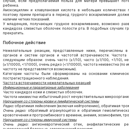
случае, если предполагаемая польза для матери превышает пот
ребенка.
Амоксициллин и клавулановая кислота в небольших количествах 
поэтому прием препарата в период грудного вскармливания долж
наличии четких показаний.
У младенцев, получающих грудное вскармливание, возможно разв
кандидоза слизистых оболочек полости рта. В подобных случаях г
прекратить.
Побочное действие
Нежелательные реакции, представленные ниже, перечислены в
органов и систем органов и частотой встречаемости. Частота
следующим образом: очень часто (≥1/10), часто (≥1/100, <1/10), не
(≥1/10000, <1/1000), очень редко (<1/10000), частота неизвестна (
частоту не представляется возможным).
Категории частоты были сформированы на основании клиническ
пострегистрационного наблюдения.
Частота встречаемости нежелательных реакций
Инфекционные и паразитарные заболевания
Часто:
кандидоз кожи и слизистых оболочек.
Частота неизвестна:
избыточный рост нечувствительных микрооргани
Нарушения со стороны крови и лимфатической системы
Редко:
обратимая лейкопения (включая нейтропению), обратимая тро
Очень редко:
обратимый агранулоцитоз и обратимая гемолитическа
кровотечения и протромбинового времени, анемия, эозинофилия, тр
Нарушения со стороны иммунной системы
Очень редко:
ангионевротический отек, анафилактические ре
сывороточной болезнью, аллергический васкулит.