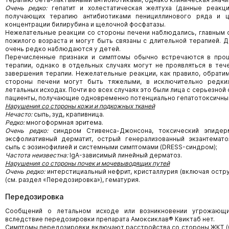
Очень редко:
гепатит и холестатическая желтуха (данные реакц
получающих терапию антибиотиками пенициллинового ряда и це
концентрации билирубина и щелочной фосфатазы.
Нежелательные реакции со стороны печени наблюдались, главным о
пожилого возраста и могут быть связаны с длительной терапией. 
очень редко наблюдаются у детей.
Перечисленные признаки и симптомы обычно встречаются в проц
терапии, однако в отдельных случаях могут не проявляться в теч
завершения терапии. Нежелательные реакции, как правило, обрати
стороны печени могут быть тяжелыми, в исключительно редки
летальных исходах. Почти во всех случаях это были лица с серьезно
пациенты, получающие одновременно потенциально гепатотоксичны
Нарушения со стороны кожи и подкожных тканей
Нечасто:
сыпь, зуд, крапивница.
Редко:
многоформная эритема.
Очень редко:
синдром Стивенса-Джонсона, токсический эпидерм
эксфолиативный дерматит, острый генерализованный экзантемато
сыпь с эозинофилией и системными симптомами (DRESS-синдром);
Частота неизвестна:
IgA-зависимый линейный дерматоз.
Нарушения со стороны почек и мочевыводящих путей
Очень редко:
интерстициальный нефрит, кристаллурия (включая остр
(см. раздел «Передозировка»), гематурия.
Передозировка
Сообщений о летальном исходе или возникновении угрожающ
вследствие передозировки препарата Амоксиклав® Квиктаб нет.
Симптомы передозировки включают расстройства со стороны ЖКТ (б