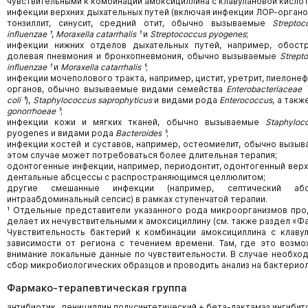
чувствительными к комбинации амоксициллина с клавулановой кисло
инфекции верхних дыхательных путей (включая инфекции ЛОР-орган
тонзиллит, синусит, средний отит, обычно вызываемые
Strepto
influenzae ¹
,
Moraxella catarrhalis ¹
и
Streptococcus pyogenes
;
инфекции нижних отделов дыхательных путей, например, обостр
долевая пневмония и бронхопневмония, обычно вызываемые
Strept
influenzae ¹
и
Moraxella catarrhalis ¹
;
инфекции мочеполового тракта, например, цистит, уретрит, пиелоне
органов, обычно вызываемые видами семейства
Enterobacteriaceae 
coli ¹
),
Staphylococcus saprophyticus
и видами рода
Enterococcus
, а так
gonorrhoeae ¹
;
инфекции кожи и мягких тканей, обычно вызываемые
Staphyloc
pyogenes и видами рода
Bacteroides ¹
;
инфекции костей и суставов, например, остеомиелит, обычно вызы
этом случае может потребоваться более длительная терапия;
одонтогенные инфекции, например, периодонтит, одонтогенный вер
дентальные абсцессы с распространяющимся целлюлитом;
другие смешанные инфекции (например, септический або
интраабдоминальный сепсис) в рамках ступенчатой терапии.
¹ Отдельные представители указанного рода микроорганизмов про
делает их нечувствительными к амоксициллину (см. также раздел «Ф
Чувствительность бактерий к комбинации амоксициллина с клаву
зависимости от региона с течением времени. Там, где это возм
внимание локальные данные по чувствительности. В случае необхо
сбор микробиологических образцов и проводить анализ на бактерио
Фармако-терапевтическая группа
антибиотик ˗ пенициллин полусинтетический + бета-лактамаз ингибит