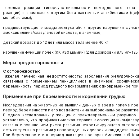
тяжелые реакции гиперчувствительности немедленного типа (
реакции) в анамнезе к другим бета-лактамным антибиотикам (це
монобактамы);
предшествующие эпизоды желтухи и/или другие нарушения функци
амоксициллина/клавулановой кислоты, в анамнезе;
детский возраст до 12 лет или масса тела менее 40 кг;
нарушение функции почек (КК ≤30 мл/мин) (для дозировки 875 мг+125 
Меры предосторожности
С осторожностью
Тяжелая печеночная недостаточность; заболевания желудочно-киш
связанный с применением пенициллинов в анамнезе); хроническа
беременность; период грудного вскармливания; одновременное прим
Применение при беременности и кормлении грудью
Исследования на животных не выявили данных о вреде приема пре
период беременности и его воздействии на эмбриональное развитие
В одном исследовании у женщин с преждевременным разрывом 
установлено, что профилактическая терапия амоксициллином/клав
связана с повышением риска развития некротизирующего энтерок
есть сведения о развитии у новорожденных диареи и кандидоза слиз
При беременности и в период лактации препарат Амоксиклав® Кв