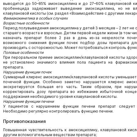
выводится до 50–85% амоксициллина и до 27–60% клавулановой к
пробенецида задерживает выведение амоксициллина, но не в
клавулановой кислоты (см. раздел «Взаимодействие с другими лекар
Факмакокинетика в особых случаях
Возрастные особенности
Период полувыведения амоксициллина у детей 3 месяцев – 2 лет не 
старшего возраста и взрослых. Детям первой недели жизни (в том ч
назначать препарат более 2 раз в день из-за незрелости почеч
возможного снижения функции почек подбор дозы препарата дл
производить с осторожностью. Может потребоваться контроль функ
Половые особенности
При пероральном приеме амоксициллин/клавулановой кислоты здо
не установлено значимого влияния пола пациента на фармакоки
препарата.
Нарушение функции почек
Суммарный клиренс амоксициллин/клавулановой кислоты уменьшае
почечной функции. Особенно заметно нарушается клиренс амокс
экскретируется большая его часть. Таким образом, при наруш
корректировать дозу препарата во избежание избыточной конце
поддержания необходимого уровня клавулановой кислоты.
Нарушение функции печени
У пациентов с нарушением функции печени препарат следует 
Необходимо регулярно контролировать функцию печени.
Противопоказания
Повышенная чувствительность к амоксициллину, клавулановой кисл
другим вспомогательным веществам препарата;