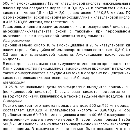
500 мг амоксициллина / 125 мг клавулановой кислоты максимальная
плазме крови создается через 1,5 ч (1,0-2,5 ч), и составляет 7,19±2
кислоты – через 1,5 ч (1,0 – 2,0 ч), составляя 2,4±0,83 мкг/мл.
фармакокинетической кривой») амоксициллина и клавулановой кислот
л и 15,72±3,86 мкг*ч/л, соответственно.
Плазменные концентрации амоксициллина и клавулановой кислоты
амоксициллин/клавуланата, схожи с таковыми при перорально
амоксициллина и клавулановой кислоты по отдельности.
Распределение
Приблизительно около 18 % амоксициллина и 25 % клавулановой к
плазмы крови. Кажущийся объем распределения составляет 0,3–0,4 л
0,2 л/кг для клавулановой кислоты. Амоксициллин плохо расп
жидкость.
В исследованиях на животных кумуляции компонентов препарата в тка
Как и большинство пенициллинов, амоксициллин проникает в грудное
также обнаруживается в грудном молоке в следовых концентрациях
кислота проникают через плацентарный барьер.
Метаболизм
10-25 % от начальной дозы амоксициллина выводится почками в 
(пенициллоевой кислоты). Клавулановая кислота подвергается
выводится почками, кишечником, а также с выдыхаемым воздухом, в 
Выведение
После однократного приема препарата в дозе 500 мг/125 мг перио
составляет 1,15±0,20 ч, клавулановой кислоты – 0,98±0,12 ч, о
Приблизительно 60-70 % амоксициллина и около 40-65 % клавуланово
неизмененном виде в течение первых 6 часов после приема 1 табл
500/125 мг. Наибольшее количество клавулановой кислоты экскретир
после приема. В различных исследованиях было показано, что в 