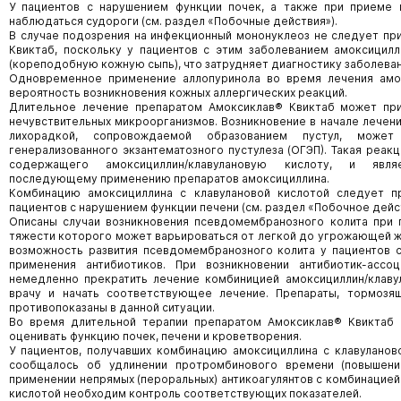
У пациентов с нарушением функции почек, а также при приеме 
наблюдаться судороги (см. раздел «Побочные действия»).
В случае подозрения на инфекционный мононуклеоз не следует пр
Квиктаб, поскольку у пациентов с этим заболеванием амоксицил
(кореподобную кожную сыпь), что затрудняет диагностику заболеван
Одновременное применение аллопуринола во время лечения амо
вероятность возникновения кожных аллергических реакций.
Длительное лечение препаратом Амоксиклав® Квиктаб может пр
нечувствительных микроорганизмов. Возникновение в начале лечен
лихорадкой, сопровождаемой образованием пустул, може
генерализованного экзантематозного пустулеза (ОГЭП). Такая реак
содержащего амоксициллин/клавулановую кислоту, и явля
последующему применению препаратов амоксициллина.
Комбинацию амоксициллина с клавулановой кислотой следует п
пациентов с нарушением функции печени (см. раздел «Побочное дейс
Описаны случаи возникновения псевдомембранозного колита при 
тяжести которого может варьироваться от легкой до угрожающей ж
возможность развития псевдомембранозного колита у пациентов 
применения антибиотиков. При возникновении антибиотик-ассо
немедленно прекратить лечение комбиницией амоксициллин/клавул
врачу и начать соответствующее лечение. Препараты, тормозящ
противопоказаны в данной ситуации.
Во время длительной терапии препаратом Амоксиклав® Квиктаб
оценивать функцию почек, печени и кроветворения.
У пациентов, получавших комбинацию амоксициллина с клавуланово
сообщалось об удлинении протромбинового времени (повышен
применении непрямых (пероральных) антикоагулянтов с комбинацией
кислотой необходим контроль соответствующих показателей.