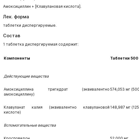
Амоксициллин + [Клавулановая кислота].
Лек. форма
таблетки диспергируемые.
Состав
1 таблетка диспергируемая содержит:
Компоненты
Таблетки 500
Действующие вещества
Амоксициллина тригидрат (эквивалентно
574,053 мг (50
амоксициллину)
Клавуланат калия (эквивалентно клавулановой
148,987 мг (125
кислоте)
Вспомогательные вещества
Кросповидон
52,000 мг