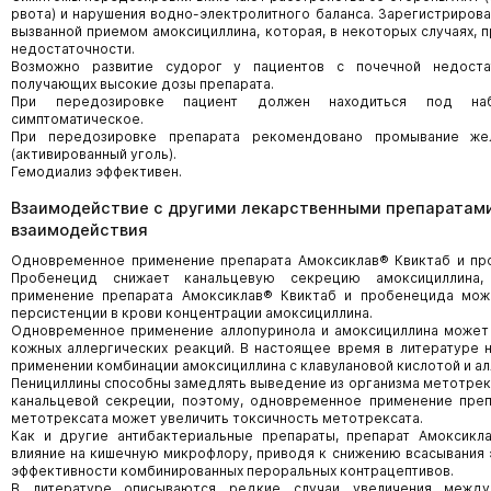
рвота) и нарушения водно-электролитного баланса. Зарегистриров
вызванной приемом амоксициллина, которая, в некоторых случаях, 
недостаточности.
Возможно развитие судорог у пациентов с почечной недоста
получающих высокие дозы препарата.
При передозировке пациент должен находиться под наб
симптоматическое.
При передозировке препарата рекомендовано промывание же
(активированный уголь).
Гемодиализ эффективен.
Взаимодействие с другими лекарственными препаратами
взаимодействия
Одновременное применение препарата Амоксиклав® Квиктаб и пр
Пробенецид снижает канальцевую секрецию амоксициллина
применение препарата Амоксиклав® Квиктаб и пробенецида мож
персистенции в крови концентрации амоксициллина.
Одновременное применение аллопуринола и амоксициллина может 
кожных аллергических реакций. В настоящее время в литературе
применении комбинации амоксициллина с клавулановой кислотой и ал
Пенициллины способны замедлять выведение из организма метотрекс
канальцевой секреции, поэтому, одновременное применение преп
метотрексата может увеличить токсичность метотрексата.
Как и другие антибактериальные препараты, препарат Амоксикл
влияние на кишечную микрофлору, приводя к снижению всасывания 
эффективности комбинированных пероральных контрацептивов.
В литературе описываются редкие случаи увеличения между