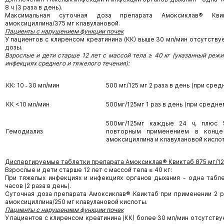
8 ч (3 раза в день).
Максимальная суточная доза препарата Амоксиклав® Кв
амоксициллина/375 мг клавулановой.
Пациенты с нарушением функции почек
У пациентов с клиренсом креатинина (КК) выше 30 мл/мин отсутств
дозы.
Взрослые и дети старше 12 лет с массой тела ≥ 40 кг (указанный реж
инфекциях среднего и тяжелого течения):
КК: 10 ˗ 30 мл/мин
500 мг/125 мг 2 раза в день (при сре
КК <10 мл/мин
500мг/125мг 1 раз в день (при средн
500мг/125мг каждые 24 ч, плюс 
Гемодиализ
повторным применением в конце 
амоксициллина и клавулановой кисло
Диспергируемые таблетки препарата Амоксиклав® Квиктаб 875 мг/12
Взрослые и дети старше 12 лет с массой тела ≥ 40 кг:
При тяжелых инфекциях и инфекциях органов дыхания - одна табле
часов (2 раза в день).
Суточная доза препарата Амоксиклав® Квиктаб при применении 2 р
амоксициллина/250 мг клавулановой кислоты.
Пациенты с нарушением функции почек
У пациентов с клиренсом креатинина (КК) более 30 мл/мин отсутств