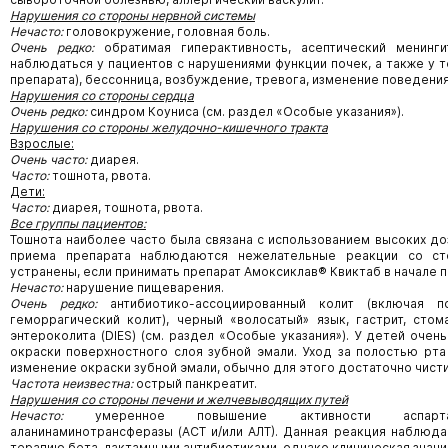
Нарушения со стороны нервной системы
Нечасто:
головокружение, головная боль.
Очень редко:
обратимая гиперактивность, асептический менинги
наблюдаться у пациентов с нарушениями функции почек, а также у т
препарата), бессонница, возбуждение, тревога, изменение поведения
Нарушения со стороны сердца
Очень редко:
синдром Коуниса (см. раздел «Особые указания»).
Нарушения со стороны желудочно-кишечного тракта
Взрослые:
Очень часто:
диарея.
Часто:
тошнота, рвота.
Дети:
Часто:
диарея, тошнота, рвота.
Все группы пациентов:
Тошнота наиболее часто была связана с использованием высоких доз
приема препарата наблюдаются нежелательные реакции со с
устранены, если принимать препарат Амоксиклав® Квиктаб в начале 
Нечасто:
нарушение пищеварения.
Очень редко:
антибиотико-ассоциированный колит (включая п
геморрагический колит), черный «волосатый» язык, гастрит, стом
энтероколита (DIES) (см. раздел «Особые указания»). У детей оче
окраски поверхностного слоя зубной эмали. Уход за полостью рт
изменение окраски зубной эмали, обычно для этого достаточно чисти
Частота неизвестна:
острый панкреатит.
Нарушения со стороны печени и желчевыводящих путей
Нечасто:
умеренное повышение активности аспартата
аланинаминотрансферазы (АСТ и/или АЛТ). Данная реакция наблюда
терапию бета-лактамными антибиотиками, однако клиническая значи