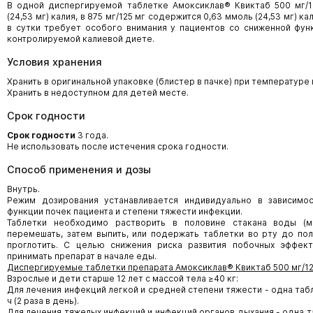
В одной диспергируемой таблетке Амоксиклав® Квиктаб 500 мг/1
(24,53 мг) калия, в 875 мг/125 мг содержится 0,63 ммоль (24,53 мг) к
в сутки требует особого внимания у пациентов со сниженной фун
контролируемой калиевой диете.
Условия хранения
Хранить в оригинальной упаковке (блистер в пачке) при температуре 
Хранить в недоступном для детей месте.
Срок годности
Срок годности
3 года.
Не использовать после истечения срока годности.
Способ применения и дозы
Внутрь.
Режим дозирования устанавливается индивидуально в зависимос
функции почек пациента и степени тяжести инфекции.
Таблетки необходимо растворить в половине стакана воды (
перемешать, затем выпить, или подержать таблетки во рту до пол
проглотить. С целью снижения риска развития побочных эффек
принимать препарат в начале еды.
Диспергируемые таблетки препарата Амоксиклав® Квиктаб 500 мг/12
Взрослые и дети старше 12 лет с массой тела ≥40 кг:
Для лечения инфекций легкой и средней степени тяжести - одна табл
ч (2 раза в день).
Для лечения тяжелых инфекций и инфекций органов дыхания - одна т