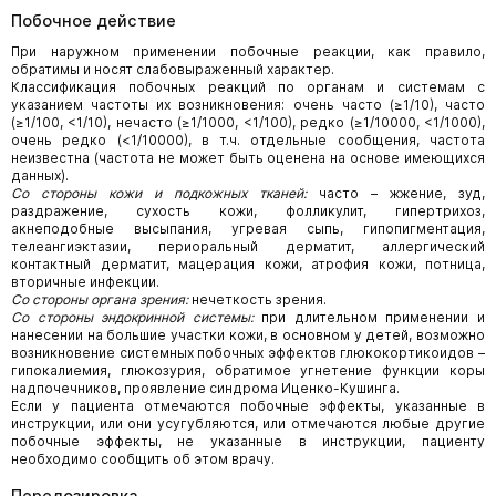
Побочное действие
При наружном применении побочные реакции, как правило,
обратимы и носят слабовыраженный характер.
Классификация побочных реакций по органам и системам с
указанием частоты их возникновения: очень часто (≥1/10), часто
(≥1/100, <1/10), нечасто (≥1/1000, <1/100), редко (≥1/10000, <1/1000),
очень редко (<1/10000), в т.ч. отдельные сообщения, частота
неизвестна (частота не может быть оценена на основе имеющихся
данных).
Со стороны кожи и подкожных тканей:
часто – жжение, зуд,
раздражение, сухость кожи, фолликулит, гипертрихоз,
акнеподобные высыпания, угревая сыпь, гипопигментация,
телеангиэктазии, периоральный дерматит, аллергический
контактный дерматит, мацерация кожи, атрофия кожи, потница,
вторичные инфекции.
Со стороны органа зрения:
нечеткость зрения.
Со стороны эндокринной системы:
при длительном применении и
нанесении на большие участки кожи, в основном у детей, возможно
возникновение системных побочных эффектов глюкокортикоидов –
гипокалиемия, глюкозурия, обратимое угнетение функции коры
надпочечников, проявление синдрома Иценко-Кушинга.
Если у пациента отмечаются побочные эффекты, указанные в
инструкции, или они усугубляются, или отмечаются любые другие
побочные эффекты, не указанные в инструкции, пациенту
необходимо сообщить об этом врачу.
Передозировка