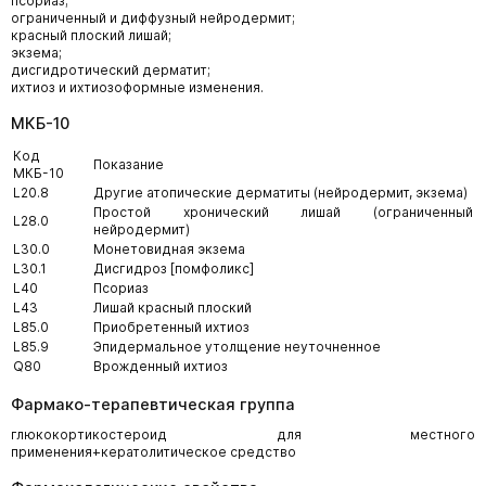
псориаз;
ограниченный и диффузный нейродермит;
красный плоский лишай;
экзема;
дисгидротический дерматит;
ихтиоз и ихтиозоформные изменения.
МКБ-10
Код
Показание
МКБ-10
L20.8
Другие атопические дерматиты (нейродермит, экзема)
Простой хронический лишай (ограниченный
L28.0
нейродермит)
L30.0
Монетовидная экзема
L30.1
Дисгидроз [помфоликс]
L40
Псориаз
L43
Лишай красный плоский
L85.0
Приобретенный ихтиоз
L85.9
Эпидермальное утолщение неуточненное
Q80
Врожденный ихтиоз
Фармако-терапевтическая группа
глюкокортикостероид для местного
применения+кератолитическое средство