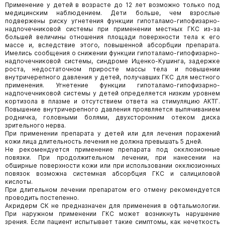
Применение у детей в возрасте до 12 лет возможно только под
медицинским наблюдением. Дети больше, чем взрослые
подвержены риску угнетения функции гипоталамо-гипофизарно-
надпочечниковой системы при применении местных ГКС из-за
большей величины отношения площади поверхности тела к его
массе и, вследствие этого, повышенной абсорбции препарата.
Имелись сообщения о снижении функции гипоталамо-гипофизарно-
надпочечниковой системы, синдроме Иценко-Кушинга, задержке
роста, недостаточном приросте массы тела и повышении
внутричерепного давления у детей, получавших ГКС для местного
применения. Угнетение функции гипоталамо-гипофизарно-
надпочечниковой системы у детей определяется низким уровнем
кортизола в плазме и отсутствием ответа на стимуляцию АКТГ.
Повышение внутричерепного давления проявляется выпячиванием
родничка, головными болями, двухсторонним отеком диска
зрительного нерва.
При применении препарата у детей или для лечения поражений
кожи лица длительность лечения не должна превышать 5 дней.
Не рекомендуется применение препарата под окклюзионные
повязки. При продолжительном лечении, при нанесении на
обширные поверхности кожи или при использовании окклюзионных
повязок возможна системная абсорбция ГКС и салициловой
кислоты.
При длительном лечении препаратом его отмену рекомендуется
проводить постепенно.
Акридерм СК не предназначен для применения в офтальмологии.
При наружном применении ГКС может возникнуть нарушение
зрения. Если пациент испытывает такие симптомы, как нечеткость