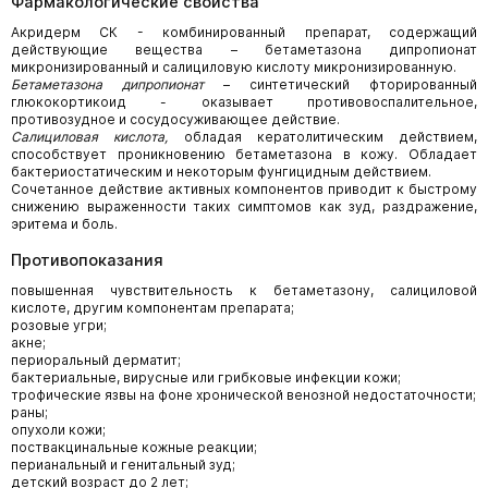
Фармакологические свойства
Акридерм СК - комбинированный препарат, содержащий
действующие вещества – бетаметазона дипропионат
микронизированный и салициловую кислоту микронизированную.
Бетаметазона дипропионат
– синтетический фторированный
глюкокортикоид - оказывает противовоспалительное,
противозудное и сосудосуживающее действие.
Салициловая кислота,
обладая кератолитическим действием,
способствует проникновению бетаметазона в кожу. Обладает
бактериостатическим и некоторым фунгицидным действием.
Сочетанное действие активных компонентов приводит к быстрому
снижению выраженности таких симптомов как зуд, раздражение,
эритема и боль.
Противопоказания
повышенная чувствительность к бетаметазону, салициловой
кислоте, другим компонентам препарата;
розовые угри;
акне;
периоральный дерматит;
бактериальные, вирусные или грибковые инфекции кожи;
трофические язвы на фоне хронической венозной недостаточности;
раны;
опухоли кожи;
поствакцинальные кожные реакции;
перианальный и генитальный зуд;
детский возраст до 2 лет;