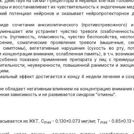
. Действуя на сигма-1-рецепторы в нервных клетках головно
ры и восстанавливает их чувствительность к эндогенным ме
ий потенциал нейронов и оказывает нейропротекторное д
иде сочетания анксиолитического (противотревожного) и
меньшает или устраняет чувство тревоги (озабоченность
сть (пугливость, плаксивость, чувство беспокойства, неспо
роение, соматические проявления тревоги (мышечные, се
 симптомы), вегетативные нарушения (сухость во рту, пот
 концентрации внимания, ослабленная память), в т.ч. возник
Особенно показано применение препарата у лиц с преимущ
ительности, неуверенности, повышенной ранимости и эмоци
циям.
мальный эффект достигается к концу 4 недели лечения и со
е обладает негативным влиянием на концентрацию внимания и
нная зависимость и не развивается синдром "отмены".
асывается из ЖКТ. C
- 0.130±0.073 мкг/мл; Т
- 0.85±0.13 
max
max