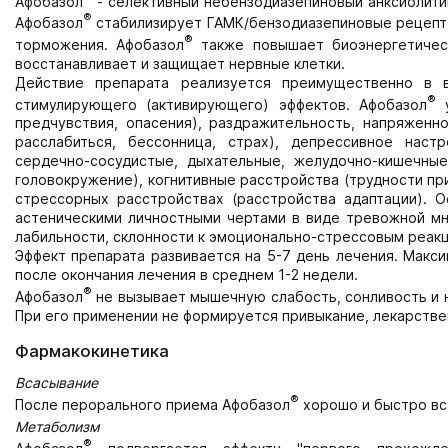
Афобазол
- селективный небензодиазепиновый анксиолитик
®
Афобазол
стабилизирует ГАМК/бензодиазепиновые рецепто
®
торможения. Афобазол
также повышает биоэнергетическ
восстанавливает и защищает нервные клетки.
Действие препарата реализуется преимущественно в в
®
стимулирующего (активирующего) эффектов. Афобазол
у
предчувствия, опасения), раздражительность, напряженно
расслабиться, бессонница, страх), депрессивное наст
сердечно-сосудистые, дыхательные, желудочно-кишечные
головокружение), когнитивные расстройства (трудности при
стрессорных расстройствах (расстройства адаптации). 
астеническими личностными чертами в виде тревожной мн
лабильности, склонности к эмоционально-стрессовым реак
Эффект препарата развивается на 5-7 день лечения. Макси
после окончания лечения в среднем 1-2 недели.
®
Афобазол
не вызывает мышечную слабость, сонливость и н
При его применении не формируется привыкание, лекарстве
Фармакокинетика
Всасывание
®
После перорального приема Афобазол
хорошо и быстро вс
Метаболизм
®