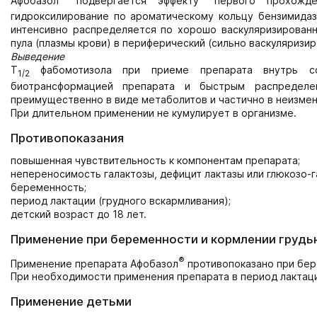
Афобазол
подвергается эффекту "первого прохожде
гидроксилирование по ароматическому кольцу бензимидаз
интенсивно распределяется по хорошо васкуляризированн
пула (плазмы крови) в периферический (сильно васкуляризир
Выведение
Т
фабомотизола при приеме препарата внутрь со
1/2
биотрансформацией препарата и быстрым распределе
преимущественно в виде метаболитов и частично в неизмен
При длительном применении не кумулирует в организме.
Противопоказания
повышенная чувствительность к компонентам препарата;
непереносимость галактозы, дефицит лактазы или глюкозо-
беременность;
период лактации (грудного вскармливания);
детский возраст до 18 лет.
Применение при беременности и кормлении грудь
®
Применение препарата Афобазол
противопоказано при бер
При необходимости применения препарата в период лактаци
Применение детьми