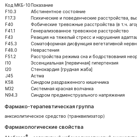
Код МКБ-10
Показание
F10.3
Абстинентное состояние
F17.3
Психические и поведенческие расстройства, вы
F40
Фобические тревожные расстройства (в т.ч. аг
F41.1
Генерализованное тревожное расстройство
F43
Реакция на тяжелый стресс и нарушения адапта
F45.3
Соматоформная дисфункция вегетативной нерв
F48.0
Неврастения
F51.2
Расстройства режима сна и бодрствования неор
I10
Эссенциальная [первичная] гипертензия
I20
Стенокардия [грудная жаба]
J45
Астма
K58
Синдром раздраженного кишечника
M32
Системная красная волчанка
N94.3
Синдром предменструального напряжения
Фармако-терапевтическая группа
анксиолитическое средство (транквилизатор)
Фармакологические свойства
®