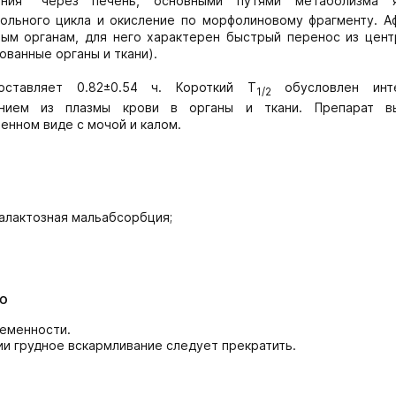
ния" через печень, основными путями метаболизма я
ольного цикла и окисление по морфолиновому фрагменту. А
ым органам, для него характерен быстрый перенос из цент
ованные органы и ткани).
ставляет 0.82±0.54 ч. Короткий Т
обусловлен инте
1/2
нием из плазмы крови в органы и ткани. Препарат в
енном виде с мочой и калом.
галактозная мальабсорбция;
ю
еменности.
и грудное вскармливание следует прекратить.