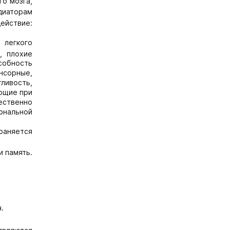
го мозга,
диаторам
ействие:
 легкого
, плохие
собность
нсорные,
ливость,
ающие при
ественно
ональной
храняется
 память.
ч.