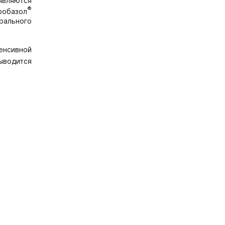
вляются
®
фобазол
рального
нсивной
ыводится