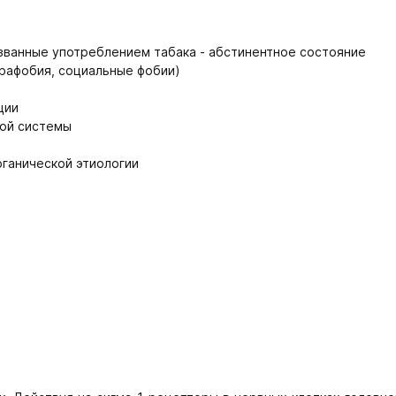
званные употреблением табака - абстинентное состояние
орафобия, социальные фобии)
ции
ной системы
ганической этиологии