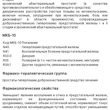
хронический абактериальный простатит (в качестве
противовоспалительного и обезболивающего средства);
дизурические расстройства (частые позывы на мочеиспускание,
включая ночные, затруднение при мочеиспускании, боль или
дискомфорт в области промежности), сопровождающие
доброкачественную гиперплазию предстательной железы I и II
стадии и хронический абактериальный простатит.
МКБ-10
Код МКБ-10
Показание
N40
Гиперплазия предстательной железы
N41
Воспалительные болезни предстательной железы
R30.0
Дизурия
R35
Полиурия (в т.ч. частое мочеиспускание, никтурия)
R39.1
Другие трудности, связанные с мочеиспусканием
Фармако-терапевтическая группа
простаты гиперплазии доброкачественной средство лечения
Фармакологические свойства
Уменьшает явления воспаления и отека в предстательной железе,
нормализует ее функциональное состояние. Улучшает
уродинамику, снижает объем остаточной мочи, нормализует тонус
нижних отделов мочевыводящих путей, способствует уменьшению