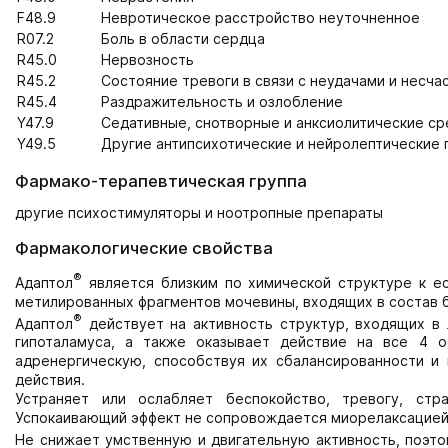
F48.9
Невротическое расстройство неуточненное
R07.2
Боль в области сердца
R45.0
Нервозность
R45.2
Состояние тревоги в связи с неудачами и несча
R45.4
Раздражительность и озлобление
Y47.9
Седативные, снотворные и анксиолитические с
Y49.5
Другие антипсихотические и нейролептические
Фармако-терапевтическая группа
другие психостимуляторы и ноотропные препараты
Фармакологические свойства
®
Адаптол
является близким по химической структуре к ес
метилированных фрагментов мочевины, входящих в состав 
®
Адаптол
действует на активность структур, входящих в 
гипоталамуса, а также оказывает действие на все 4 о
адренергическую, способствуя их сбалансированности и
действия.
Устраняет или ослабляет беспокойство, тревогу, стр
Успокаивающий эффект не сопровождается миорелаксацией
Не снижает умственную и двигательную активность, поэто