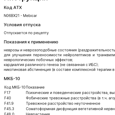
Код АТХ
N06BX21 - Mebicar
Условия отпуска
Отпускается по рецепту
Показания к применению
неврозы и неврозоподобные состояния (раздражительность,
для улучшения переносимости нейролептиков и транквил
неврологических побочных эффектов;
кардиалгия различного генеза (не связанная с ИБС);
никотиновая абстиненция (в составе комплексной терапии в
МКБ-10
Код МКБ-10
Показание
F17
Психические и поведенческие расстройства, в
F40
Фобические тревожные расстройства (в т.ч. аг
F41.9
Тревожное расстройство неуточненное
F45.3
Соматоформная дисфункция вегетативной нерв
F48.0
Неврастения