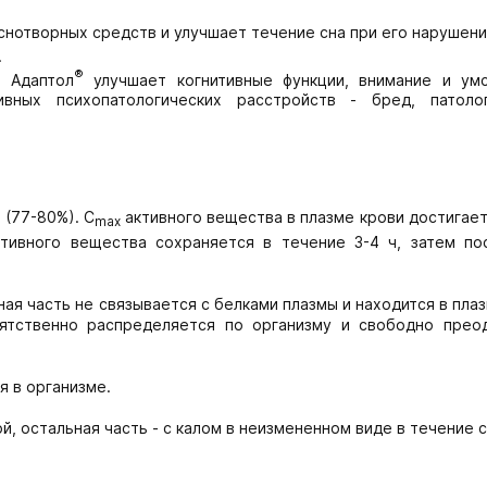
снотворных средств и улучшает течение сна при его нарушени
.
®
 Адаптол
улучшает когнитивные функции, внимание и ум
ивных психопатологических расстройств - бред, патоло
(77-80%). C
активного вещества в плазме крови достигае
max
ктивного вещества сохраняется в течение 3-4 ч, затем по
ая часть не связывается с белками плазмы и находится в пла
ятственно распределяется по организму и свободно прео
я в организме.
, остальная часть - с калом в неизмененном виде в течение с