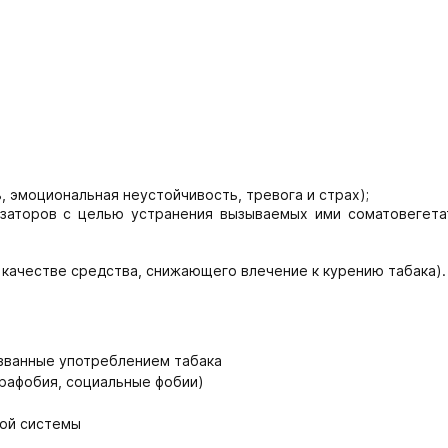
 эмоциональная неустойчивость, тревога и страх);
изаторов с целью устранения вызываемых ими соматовегета
 качестве средства, снижающего влечение к курению табака).
ызванные употреблением табака
орафобия, социальные фобии)
ной системы