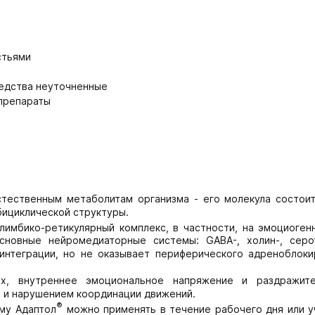
стьями
редства неуточненные
 препараты
тественным метаболитам организма - его молекула состоит
бициклической структуры.
лимбико-ретикулярный комплекс, в частности, на эмоциоген
сновные нейромедиаторные системы: GABA-, холин-, серо
 интеграции, но не оказывает периферического адреноблок
ах, внутреннее эмоциональное напряжение и раздражите
 и нарушением координации движений.
®
му Адаптол
можно применять в течение рабочего дня или у