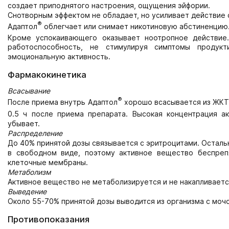
создает приподнятого настроения, ощущения эйфории.
Снотворным эффектом не обладает, но усиливает действие 
®
Адаптол
облегчает или снимает никотиновую абстиненцию
Кроме успокаивающего оказывает ноотропное действие.
работоспособность, не стимулируя симптомы продукт
эмоциональную активность.
Фармакокинетика
Всасывание
®
После приема внутрь Адаптол
хорошо всасывается из ЖКТ 
0.5 ч после приема препарата. Высокая концентрация а
убывает.
Распределение
До 40% принятой дозы связывается с эритроцитами. Остальн
в свободном виде, поэтому активное вещество беспреп
клеточные мембраны.
Метаболизм
Активное вещество не метаболизируется и не накапливаетс
Выведение
Около 55-70% принятой дозы выводится из организма с мочой
Противопоказания