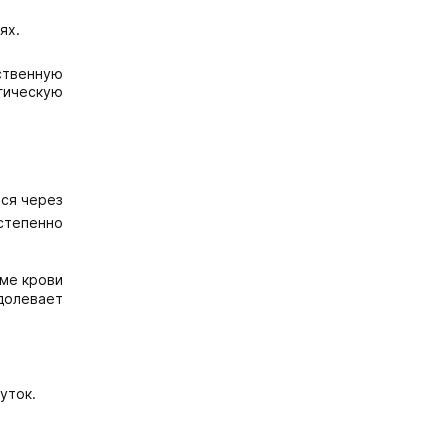
ях.
ственную
гическую
тся через
степенно
зме крови
долевает
уток.