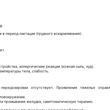
ю
 в период лактации (грудного вскармливания).
ет.
тройства, аллергические реакции (кожная сыпь, зуд).
емпературы тела, слабость.
а передозировки отсутствует. Проявления тяжелых отрав
оловокружение.
ти промывание желудка, симптоматическую терапию.