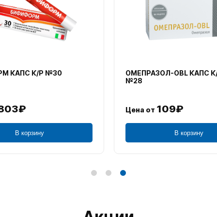
М КАПС К/Р №30
ОМЕПРАЗОЛ-OBL КАПС К
№28
803₽
109₽
Цена от
В корзину
В корзину
Акции