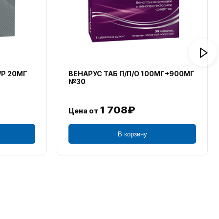
/Р 20МГ
ВЕНАРУС ТАБ П/П/О 100МГ+900МГ
№30
1 708₽
Цена от
В корзину