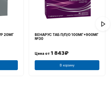
/Р 20МГ
ВЕНАРУС ТАБ П/П/О 100МГ+900МГ
№30
1 843₽
Цена от
В корзину