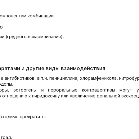
компонентам комбинации.
ю
и (грудного вскармливания).
аратами и другие виды взаимодействия
 антибиотиков, в т.ч. пенициллина, хлорамфеникола, нитрофу
одопы.
ссоры, эстрогены и пероральные контрацептивы могут у
о отношению к пиридоксину или увеличение ренальной экскрец
бходимо прекратить.
 град.