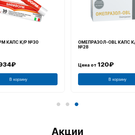
М КАПС К/Р №30
ОМЕПРАЗОЛ-OBL КАПС К
№28
934₽
120₽
Цена от
В корзину
В корзину
Акции