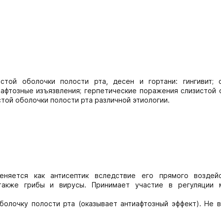
стой оболочки полости рта, десен и гортани: гингивит; с
 афтозные изъязвления; герпетические поражения слизистой 
стой оболочки полости рта различной этиологии.
няется как антисептик вследствие его прямого воздей
также грибы и вирусы. Принимает участие в регуляции 
олочку полости рта (оказывает антиафтозный эффект). Не в