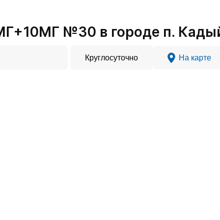
МГ+10МГ №30 в городе п. Кады
Круглосуточно
На карте