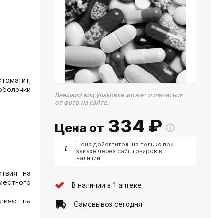
томатит;
оболочки
Внешний вид упаковки может отличаться
от фото на сайте.
334
₽
Цена от
Цена действительна только при
заказе через сайт товаров в
наличии
ствия на
местного
В наличии в 1 аптеке
лияет на
Самовывоз сегодня