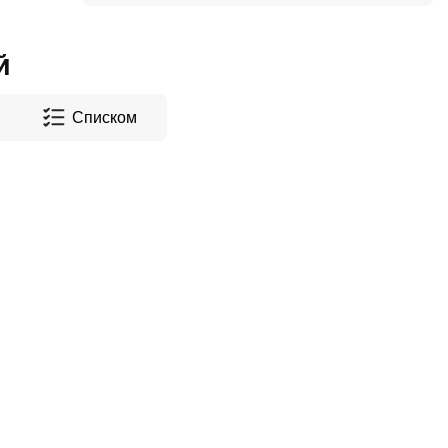
й
Списком