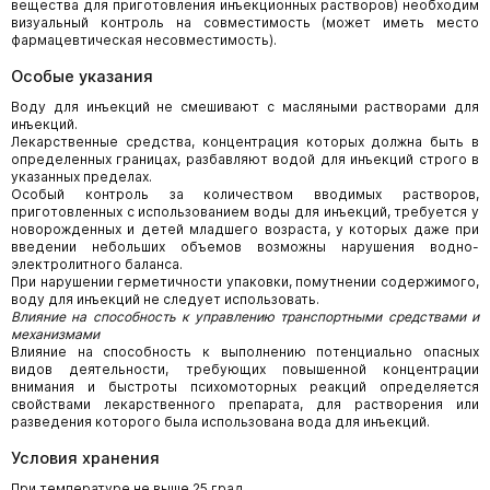
вещества для приготовления инъекционных растворов) необходим
визуальный контроль на совместимость (может иметь место
фармацевтическая несовместимость).
Особые указания
Воду для инъекций не смешивают с масляными растворами для
инъекций.
Лекарственные средства, концентрация которых должна быть в
определенных границах, разбавляют водой для инъекций строго в
указанных пределах.
Особый контроль за количеством вводимых растворов,
приготовленных с использованием воды для инъекций, требуется у
новорожденных и детей младшего возраста, у которых даже при
введении небольших объемов возможны нарушения водно-
электролитного баланса.
При нарушении герметичности упаковки, помутнении содержимого,
воду для инъекций не следует использовать.
Влияние на способность к управлению транспортными средствами и
механизмами
Влияние на способность к выполнению потенциально опасных
видов деятельности, требующих повышенной концентрации
внимания и быстроты психомоторных реакций определяется
свойствами лекарственного препарата, для растворения или
разведения которого была использована вода для инъекций.
Условия хранения
При температуре не выше 25 град.