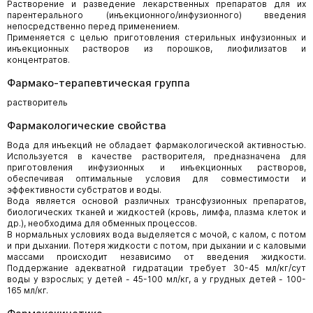
Растворение и разведение лекарственных препаратов для их
парентерального (инъекционного/инфузионного) введения
непосредственно перед применением.
Применяется с целью приготовления стерильных инфузионных и
инъекционных растворов из порошков, лиофилизатов и
концентратов.
Фармако-терапевтическая группа
растворитель
Фармакологические свойства
Вода для инъекций не обладает фармакологической активностью.
Используется в качестве растворителя, предназначена для
приготовления инфузионных и инъекционных растворов,
обеспечивая оптимальные условия для совместимости и
эффективности субстратов и воды.
Вода является основой различных трансфузионных препаратов,
биологических тканей и жидкостей (кровь, лимфа, плазма клеток и
др.), необходима для обменных процессов.
В нормальных условиях вода выделяется с мочой, с калом, с потом
и при дыхании. Потеря жидкости с потом, при дыхании и с каловыми
массами происходит независимо от введения жидкости.
Поддержание адекватной гидратации требует 30-45 мл/кг/сут
воды у взрослых; у детей - 45-100 мл/кг, а у грудных детей - 100-
165 мл/кг.