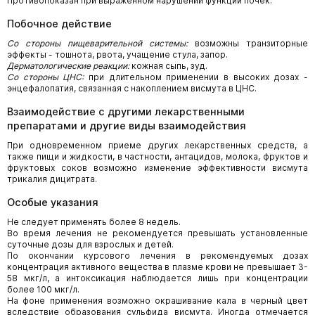
Противопоказан при выраженном нарушении функции почек.
Побочное действие
Со стороны пищеварительной системы:
возможны транзиторные
эффекты - тошнота, рвота, учащение стула, запор.
Дерматологические реакции:
кожная сыпь, зуд.
Со стороны ЦНС:
при длительном применении в высоких дозах -
энцефалопатия, связанная с накоплением висмута в ЦНС.
Взаимодействие с другими лекарственными
препаратами и другие виды взаимодействия
При одновременном приеме других лекарственных средств, а
также пищи и жидкости, в частности, антацидов, молока, фруктов и
фруктовых соков возможно изменение эффективности висмута
трикалия дицитрата.
Особые указания
Не следует применять более 8 недель.
Во время лечения не рекомендуется превышать установленные
суточные дозы для взрослых и детей.
По окончании курсового лечения в рекомендуемых дозах
концентрация активного вещества в плазме крови не превышает 3-
58 мкг/л, а интоксикация наблюдается лишь при концентрации
более 100 мкг/л.
На фоне применения возможно окрашивание кала в черный цвет
вследствие образования сульфида висмута. Иногда отмечается