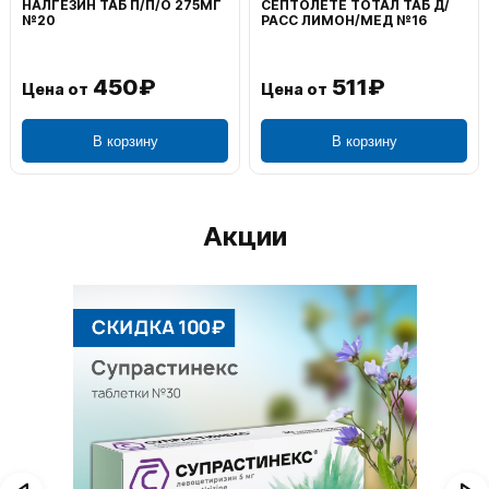
НАЛГЕЗИН ТАБ П/П/О 275МГ
СЕПТОЛЕТЕ ТОТАЛ ТАБ Д/
№20
РАСС ЛИМОН/МЕД №16
450₽
511₽
Цена от
Цена от
В корзину
В корзину
Акции