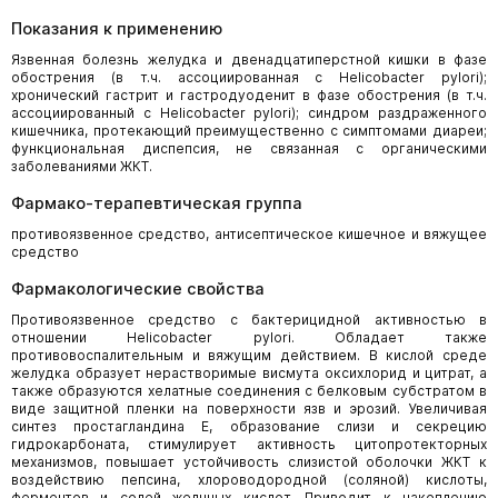
Показания к применению
Язвенная болезнь желудка и двенадцатиперстной кишки в фазе
обострения (в т.ч. ассоциированная с Helicobacter pylori);
хронический гастрит и гастродуоденит в фазе обострения (в т.ч.
ассоциированный с Helicobacter pylori); синдром раздраженного
кишечника, протекающий преимущественно с симптомами диареи;
функциональная диспепсия, не связанная с органическими
заболеваниями ЖКТ.
Фармако-терапевтическая группа
противоязвенное средство, антисептическое кишечное и вяжущее
средство
Фармакологические свойства
Противоязвенное средство с бактерицидной активностью в
отношении Helicobacter pylori. Обладает также
противовоспалительным и вяжущим действием. В кислой среде
желудка образует нерастворимые висмута оксихлорид и цитрат, а
также образуются хелатные соединения с белковым субстратом в
виде защитной пленки на поверхности язв и эрозий. Увеличивая
синтез простагландина Е, образование слизи и секрецию
гидрокарбоната, стимулирует активность цитопротекторных
механизмов, повышает устойчивость слизистой оболочки ЖКТ к
воздействию пепсина, хлороводородной (соляной) кислоты,
ферментов и солей желчных кислот. Приводит к накоплению