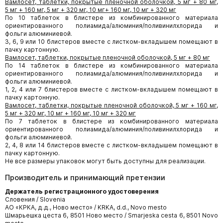
Вамлосет, таблетки, покрытые пленочной оболочкой, 5 мг + 80 мг,
5 мг + 160 мг, 5 мг + 320 мг, 10 мг+ 160 мг, 10 мг + 320 мг
По 10 таблеток в блистере из комбинированного материала
ориентированного полиамида/алюминия/поливинилхлорида и
фольги алюминиевой.
3, 6, 9 или 10 блистеров вместе с листком-вкладышем помещают в
пачку картонную.
Вамлосет, таблетки, покрытые пленочной оболочкой, 5 мг + 80 мг
По 14 таблеток в блистере из комбинированного материала
ориентированного полиамида/алюминия/поливинилхлорида и
фольги алюминиевой.
1, 2, 4 или 7 блистеров вместе с листком-вкладышем помещают в
пачку картонную.
Вамлосет, таблетки, покрытые пленочной оболочкой, 5 мг + 160 мг,
5 мг + 320 мг, 10 мг + 160 мг, 10 мг + 320 мг
По 7 таблеток в блистере из комбинированного материала
ориентированного полиамида/алюминия/поливинилхлорида и
фольги алюминиевой.
2, 4, 8 или 14 блистеров вместе с листком-вкладышем помещают в
пачку картонную.
Не все размеры упаковок могут быть доступны для реализации.
Производитель и принимающий претензии
Держатель регистрационного удостоверения
Словения / Slovenia
АО «КРКА, д.д., Ново место» / KRKA, d.d., Novo mesto
Шмарьешка цеста 6, 8501 Ново место / Smarjeska cesta 6, 8501 Novo