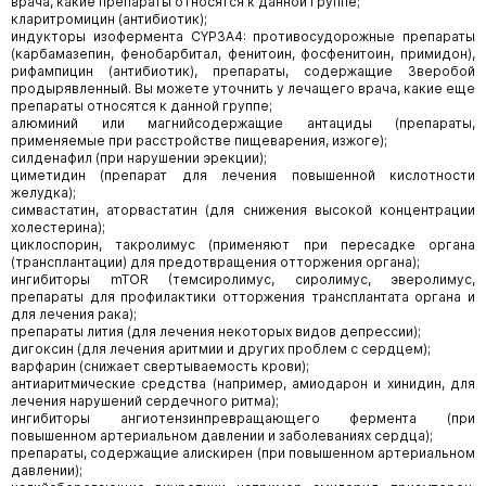
врача, какие препараты относятся к данной группе;
кларитромицин (антибиотик);
индукторы изофермента CYP3A4: противосудорожные препараты
(карбамазепин, фенобарбитал, фенитоин, фосфенитоин, примидон),
рифампицин (антибиотик), препараты, содержащие Зверобой
продырявленный. Вы можете уточнить у лечащего врача, какие еще
препараты относятся к данной группе;
алюминий или магнийсодержащие антациды (препараты,
применяемые при расстройстве пищеварения, изжоге);
силденафил (при нарушении эрекции);
циметидин (препарат для лечения повышенной кислотности
желудка);
симвастатин, аторвастатин (для снижения высокой концентрации
холестерина);
циклоспорин, такролимус (применяют при пересадке органа
(трансплантации) для предотвращения отторжения органа);
ингибиторы mTOR (темсиролимус, сиролимус, эверолимус,
препараты для профилактики отторжения трансплантата органа и
для лечения рака);
препараты лития (для лечения некоторых видов депрессии);
дигоксин (для лечения аритмии и других проблем с сердцем);
варфарин (снижает свертываемость крови);
антиаритмические средства (например, амиодарон и хинидин, для
лечения нарушений сердечного ритма);
ингибиторы ангиотензинпревращающего фермента (при
повышенном артериальном давлении и заболеваниях сердца);
препараты, содержащие алискирен (при повышенном артериальном
давлении);