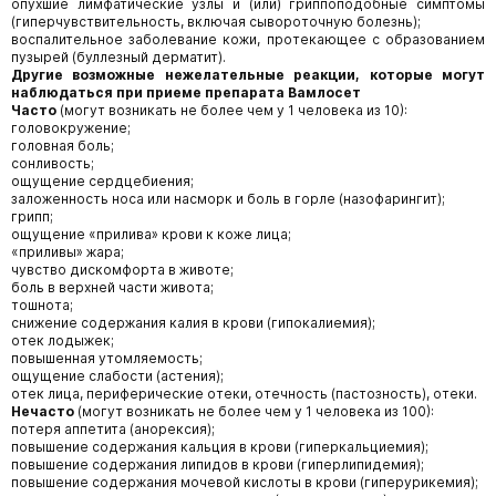
опухшие лимфатические узлы и (или) гриппоподобные симптомы
(гиперчувствительность, включая сывороточную болезнь);
воспалительное заболевание кожи, протекающее с образованием
пузырей (буллезный дерматит).
Другие возможные нежелательные реакции, которые могут
наблюдаться при приеме препарата Вамлосет
Часто
(могут возникать не более чем у 1 человека из 10):
головокружение;
головная боль;
сонливость;
ощущение сердцебиения;
заложенность носа или насморк и боль в горле (назофарингит);
грипп;
ощущение «прилива» крови к коже лица;
«приливы» жара;
чувство дискомфорта в животе;
боль в верхней части живота;
тошнота;
снижение содержания калия в крови (гипокалиемия);
отек лодыжек;
повышенная утомляемость;
ощущение слабости (астения);
отек лица, периферические отеки, отечность (пастозность), отеки.
Нечасто
(могут возникать не более чем у 1 человека из 100):
потеря аппетита (анорексия);
повышение содержания кальция в крови (гиперкальциемия);
повышение содержания липидов в крови (гиперлипидемия);
повышение содержания мочевой кислоты в крови (гиперурикемия);