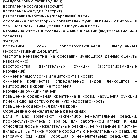
(желудочковую тахикардию));
воспаление сосудов (васкулит);
воспаление желудка (гастрит);
разрастание/набухание (гиперплазия) десен;
отклонение лабораторных показателей функции печени от нормы, в
том числе повышение уровня билирубина в крови;
нарушение оттока и скопление желчи в печени (внутрипеченочный
холестаз);
желтуха;
поражение кожи, сопровождающееся шелушением
(эксфолиативный дерматит).
Частота неизвестна
(на основании имеющихся данных оценить
невозможно):
расстройства двигательных функций (экстрапирамидные
нарушения);
снижение гемоглобина и гематокрита в крови;
снижение количества определенных видов лейкоцитов –
нейтрофилов в крови (нейтропения);
нарушение функции печени;
повышение содержания креатинина в крови, нарушения функции
почек, включая острую почечную недостаточность;
повышение содержания калия в крови.
Сообщение о нежелательных реакциях
Если у Вас возникают какие-либо нежелательные реакции,
проконсультируйтесь с врачом или работником аптеки. К ним
относятся любые нежелательные реакции, не указанные в листке-
вкладыше. Вы также можете сообщить о нежелательных реакциях
напрямую (см. ниже). Сообщая о нежелательных реакциях, Вы