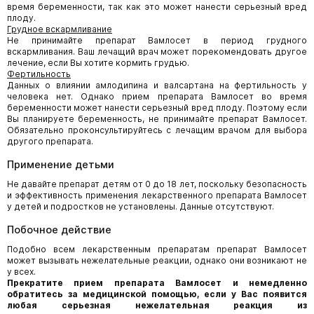
время беременности, так как это может нанести серьезный вред
плоду.
Грудное вскармливание
Не принимайте препарат Вамлосет в период грудного
вскармливания. Ваш лечащий врач может порекомендовать другое
лечение, если Вы хотите кормить грудью.
Фертильность
Данных о влиянии амлодипина и валсартана на фертильность у
человека нет. Однако прием препарата Вамлосет во время
беременности может нанести серьезный вред плоду. Поэтому если
Вы планируете беременность, не принимайте препарат Вамлосет.
Обязательно проконсультируйтесь с лечащим врачом для выбора
другого препарата.
Применение детьми
Не давайте препарат детям от 0 до 18 лет, поскольку безопасность
и эффективность применения лекарственного препарата Вамлосет
у детей и подростков не установлены. Данные отсутствуют.
Побочное действие
Подобно всем лекарственным препаратам препарат Вамлосет
может вызывать нежелательные реакции, однако они возникают не
у всех.
Прекратите прием препарата
Вамлосет
и немедленно
обратитесь за медицинской помощью, если у Вас появится
любая серьезная нежелательная реакция из