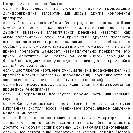
Не принимайте препарат Вамлосет:
если у Вас аллергия на амлодипин, другие производные
дигидропиридина, валсартан или любые другие компоненты
препарата;
если у Вас или у кого-либо из Ваших родственников ранее были
случаи отечности языка, глотки, лица, нарушения глотания и
дыхания, вызванные аллергической реакцией, известной, как
ангионевротический отек, при применении другого препарата
(включая антагонисты рецептора ангиотензина II); обязательно
сообщите об этом врачу. Если данные симптомы возникли на фоне
приема препарата Вамлосет, незамедлительно прекратите его
прием, обратитесь за неотложной медицинской помощью в
ближайшее медицинское учреждение и никогда не применяйте
данный препарат снова;
если у Вас тяжелое нарушение функции печени, поражение желчных
протоков в печени (билиарный цирроз печени), нарушение оттока и
скопление желчи в печени и желчных путях (холестаз);
если у Вас тяжелое нарушение функции почек, или Вам проводятся
процедуры гемодиализа;
если Вы беременны, планируете беременность или кормите
грудью;
если у Вас низкое артериальное давление (тяжелая артериальная
гипотензия) (систолическое («верхнее») артериальное давление
менее 90 мм рт.ст.);
если у Вас тяжелое состояние с очень низким артериальным
давлением, при котором сердце не способно доставлять
достаточный объем крови к органам (шок, включая кардиогенный);
если у Вас затруднение кровотока из камеры сердца (левого