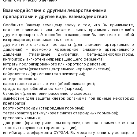
симптоматического лечения.
Взаимодействие с другими лекарственными
препаратами и другие виды взаимодействия
Сообщите Вашему лечащему врачу о том, что Вы принимаете,
недавно принимали или можете начать принимать какие-либо
другие препараты. Это особенно важно, если Вы принимаете любой
из препаратов, перечисленных ниже:
другие гипотензивные препараты (для снижения артериального
давления) – возможно чрезмерное снижение артериального
давления (тиазидные диуретики, бета-адреноблокаторы,
ингибиторы ангиотензинпревращающего фермента);
нитраты пролонгированного или короткого действия;
барбитураты (угнетают центральную нервную систему);
нейролептики (применяются в психиатрии);
антидепрессанты;
наркотические анальгетики (обезболивающие);
средства для общей анестезии (наркоза);
баклофен (для лечения рассеянного склероза);
амифостин (для защиты клеток организма при приеме некоторых
препаратов);
кортикостероиды (стероидные гормоны);
тетракозактид (стимулирует синтез стероидных гормонов);
препараты кальция;
дантролен (при внутривенном введении, препарат применяется при
тяжелых нарушениях терморегуляции);
ингибиторы изофермента CYP3A4. Вы можете уточнить у лечащего