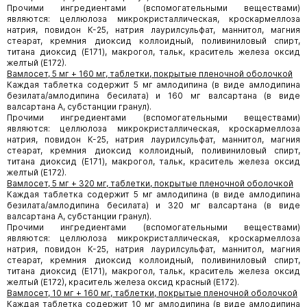
Прочими ингредиентами (вспомогательными веществами)
являются: целлюлоза микрокристаллическая, кроскармеллоза
натрия, повидон К-25, натрия лаурилсульфат, маннитол, магния
стеарат, кремния диоксид коллоидный, поливиниловый спирт,
титана диоксид (E171), макрогол, тальк, краситель железа оксид
желтый (Е172).
Вамлосет, 5 мг + 160 мг, таблетки, покрытые пленочной оболочкой
Каждая таблетка содержит 5 мг амлодипина (в виде амлодипина
безилата/амлодипина бесилата) и 160 мг валсартана (в виде
валсартана А, субстанции гранул).
Прочими ингредиентами (вспомогательными веществами)
являются: целлюлоза микрокристаллическая, кроскармеллоза
натрия, повидон К-25, натрия лаурилсульфат, маннитол, магния
стеарат, кремния диоксид коллоидный, поливиниловый спирт,
титана диоксид (E171), макрогол, тальк, краситель железа оксид
желтый (Е172).
Вамлосет, 5 мг + 320 мг, таблетки, покрытые пленочной оболочкой
Каждая таблетка содержит 5 мг амлодипина (в виде амлодипина
безилата/амлодипина бесилата) и 320 мг валсартана (в виде
валсартана А, субстанции гранул).
Прочими ингредиентами (вспомогательными веществами)
являются: целлюлоза микрокристаллическая, кроскармеллоза
натрия, повидон К-25, натрия лаурилсульфат, маннитол, магния
стеарат, кремния диоксид коллоидный, поливиниловый спирт,
титана диоксид (E171), макрогол, тальк, краситель железа оксид
желтый (Е172), краситель железа оксид красный (E172).
Вамлосет, 10 мг + 160 мг, таблетки, покрытые пленочной оболочкой
Каждая таблетка содержит 10 мг амлодипина (в виде амлодипина