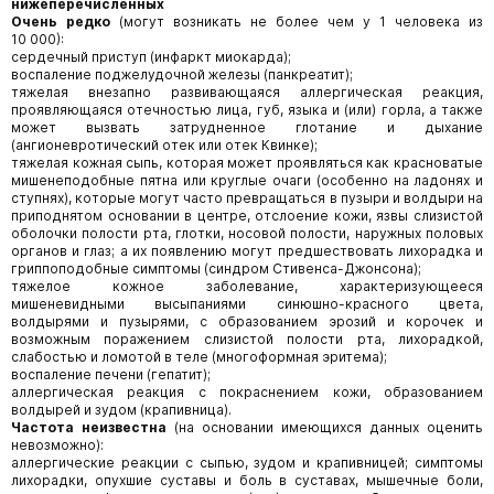
нижеперечисленных
Очень редко
(могут возникать не более чем у 1 человека из
10 000):
сердечный приступ (инфаркт миокарда);
воспаление поджелудочной железы (панкреатит);
тяжелая внезапно развивающаяся аллергическая реакция,
проявляющаяся отечностью лица, губ, языка и (или) горла, а также
может вызвать затрудненное глотание и дыхание
(ангионевротический отек или отек Квинке);
тяжелая кожная сыпь, которая может проявляться как красноватые
мишенеподобные пятна или круглые очаги (особенно на ладонях и
ступнях), которые могут часто превращаться в пузыри и волдыри на
приподнятом основании в центре, отслоение кожи, язвы слизистой
оболочки полости рта, глотки, носовой полости, наружных половых
органов и глаз; а их появлению могут предшествовать лихорадка и
гриппоподобные симптомы (синдром Стивенса-Джонсона);
тяжелое кожное заболевание, характеризующееся
мишеневидными высыпаниями синюшно-красного цвета,
волдырями и пузырями, с образованием эрозий и корочек и
возможным поражением слизистой полости рта, лихорадкой,
слабостью и ломотой в теле (многоформная эритема);
воспаление печени (гепатит);
аллергическая реакция с покраснением кожи, образованием
волдырей и зудом (крапивница).
Частота неизвестна
(на основании имеющихся данных оценить
невозможно):
аллергические реакции с сыпью, зудом и крапивницей; симптомы
лихорадки, опухшие суставы и боль в суставах, мышечные боли,