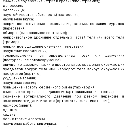
снижение содержания натрия в крови (гипонатриемия);
депрессия;
бессонница;
неустойчивость (лабильность) настроения;
нарушение вкуса;
неприятное ощущение покалывания, жжения, ползания мурашек
(парестезия);
обморок (синкопальное состояние);
непроизвольное дрожание отдельных частей тела или всего тела
(тремор);
неприятное ощущение онемения (гипестезия);
нарушение координации;
головокружение при определенных позах или движениях
(постуральное головокружение);
ощущение дезориентации в пространстве, вращения окружающих
предметов вокруг тела или, наоборот, тела вокруг окружающих
предметов (вертиго);
ухудшение зрения;
нарушение зрения;
повышение частоты сердечного ритма (тахикардия);
снижение артериального давления (артериальная гипотензия);
снижение артериального давления при резком переходе в
положение «сидя» или «стоя» (ортостатическая гипотензия);
насморк (ринит);
одышка;
кашель;
боль в глотке и гортани;
нарушение работы кишечника;