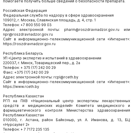
помогаете получить больше сведений о безопасности препарата.
Российская Федерация
Федеральная служба по надзору в сфере здравоохранения
109012, г. Москва, Славянская площадь, д. 4, стр. 1
Телефон: +7 800 550 99 03
Адрес электронной почты: pharm@roszdravnadzor.gov.ru или
npr@roszdravnadzor.gov.ru
Сайт в информационно-телекоммуникационной сети «Интернет»:
https://roszdravnadzor.gov.ru
Республика Беларусь
УП «Центр экспертиз и испытаний в здравоохранении
220037, г. Минск, Товарищеский пер., д. 2а
Телефон: + 375 (17) 242 00 29
Факс: +375 (17) 242 00 29
Адрес электронной почты: rcpl@rceth.by
Сайт в информационно-телекоммуникационной сети «Интернет»:
https://www.rceth.by
Республика Казахстан
РГП на ПХВ «Национальный центр экспертизы лекарственных
средств и медицинских изделий» Комитета медицинского и
фармацевтического контроля Министерства здравоохранения
Республики Казахстан
010000, г. Астана, район Байконыр, ул. А. Иманова, д. 13, БЦ
«Нурсаулет 2»
Телефон: + 7 7172 235 135