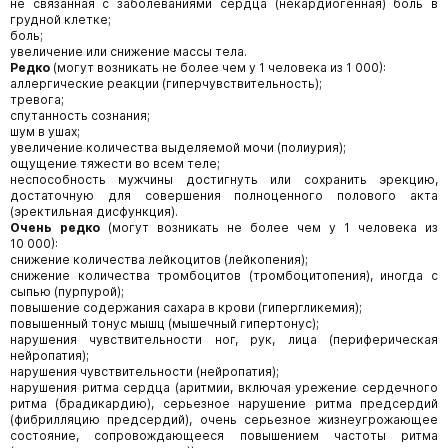
не связанная с заболеваниями сердца (некардиогенная) боль в
грудной клетке;
боль;
увеличение или снижение массы тела.
Редко
(могут возникать не более чем у 1 человека из 1 000):
аллергические реакции (гиперчувствительность);
тревога;
спутанность сознания;
шум в ушах;
увеличение количества выделяемой мочи (полиурия);
ощущение тяжести во всем теле;
неспособность мужчины достигнуть или сохранить эрекцию,
достаточную для совершения полноценного полового акта
(эректильная дисфункция).
Очень редко
(могут возникать не более чем у 1 человека из
10 000):
снижение количества лейкоцитов (лейкопения);
снижение количества тромбоцитов (тромбоцитопения), иногда с
сыпью (пурпурой);
повышение содержания сахара в крови (гипергликемия);
повышенный тонус мышц (мышечный гипертонус);
нарушения чувствительности ног, рук, лица (периферическая
нейропатия);
нарушения чувствительности (нейропатия);
нарушения ритма сердца (аритмии, включая урежение сердечного
ритма (брадикардию), серьезное нарушение ритма предсердий
(фибрилляцию предсердий), очень серьезное жизнеугрожающее
состояние, сопровождающееся повышением частоты ритма