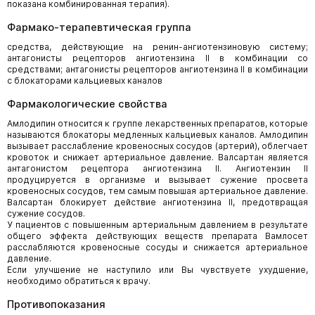
показана комбинированная терапия).
Фармако-терапевтическая группа
средства, действующие на ренин-ангиотензиновую систему;
антагонисты рецепторов ангиотензина II в комбинации со
средствами; антагонисты рецепторов ангиотензина II в комбинации
с блокаторами кальциевых каналов
Фармакологические свойства
Амлодипин относится к группе лекарственных препаратов, которые
называются блокаторы медленных кальциевых каналов. Амлодипин
вызывает расслабление кровеносных сосудов (артерий), облегчает
кровоток и снижает артериальное давление. Валсартан является
антагонистом рецептора ангиотензина II. Ангиотензин II
продуцируется в организме и вызывает сужение просвета
кровеносных сосудов, тем самым повышая артериальное давление.
Валсартан блокирует действие ангиотензина II, предотвращая
сужение сосудов.
У пациентов с повышенным артериальным давлением в результате
общего эффекта действующих веществ препарата Вамлосет
расслабляются кровеносные сосуды и снижается артериальное
давление.
Если улучшение не наступило или Вы чувствуете ухудшение,
необходимо обратиться к врачу.
Противопоказания