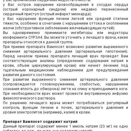
у Вас острое нарушение кровообращения в сосудах сердца
(острый коронарный синдром) или недавно перенесенный
сердечный приступ (острый инфаркт миокарда);
у Вас нарушение функции печени легкой или средней степени
тяжести, особенно в сочетании с нарушением оттока и скоплением
желчи (обструктивное заболевание желчевыводящих путей);
Вы одновременно принимаете ингибиторы или индукторы
изофермента CYP3A4. Вы можете уточнить у лечащего врача, какие
препараты относятся к данной группе.
При приеме препарата Вамлосет возможно развитие выраженного
снижения артериального давления (артериальная гипотензия).
Перед началом приема препарата лечащий врач проведет Вам
соответствующие анализы (определение содержания натрия в
крови, объем циркулирующей крови) или начнет лечение под
тщательным медицинским наблюдением для предупреждения
развития данного состояния.
При развитии выраженного снижения артериального давления
(сопровождается головокружением, слабостью, нарушением
сознания вплоть до обморока) лягте на спину и приподнимите ноги.
При необходимости врач может провести внутривенную инфузию
физиологического раствора.
По решению лечащего врача может потребоваться регулярный
контроль функции печени и почек, артериального давления и
уровня электролитов (например, калия) в крови.
Препарат
Вамлосет содержит натрий
Данный препарат содержит менее 1 ммоль натрия (23 мг) на одну
таблетку, то есть, по сути, «не содержит натрий».