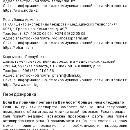
Адрес электронной почты: farm@dari.kz
Сайт в информационно-телекоммуникационной сети «Интернет»:
https://www.ndda.kz
Республика Армения
ГНКО «Центр экспертизы лекарств и медицинских технологий»
0051, г. Ереван, пр. Комитаса, д. 49/5
Телефон: (+374 10) 20 05 05, (+374 96) 22 05 05
Адрес электронной почты: vigilance@pharm.am
Сайт в информационно-телекоммуникационной сети «Интернет»:
https:// pharm.am
Кыргызская Республика
Департамент лекарственных средств и медицинских изделий
720044, Чуйская область, г. Бишкек, ул. 3-я Линия, д. 25
Телефон: +996 (312) 21 92 86
Адрес электронной почты: pharm@dlsmi.kg
Сайт в информационно-телекоммуникационной сети «Интернет»:
https://www.dlsmi.kg
Передозировка
Если Вы приняли препарата
Вамлосет
больше, чем следовало
Если Вы приняли препарата Вамлосет больше, чем следовало,
немедленно обратитесь за медицинской помощью. Если препарат
был принят недавно, возможна провокация рвоты или прием
активированного угля. В зависимости от Вашего состояния врач
может принять решение о необходимости проведения