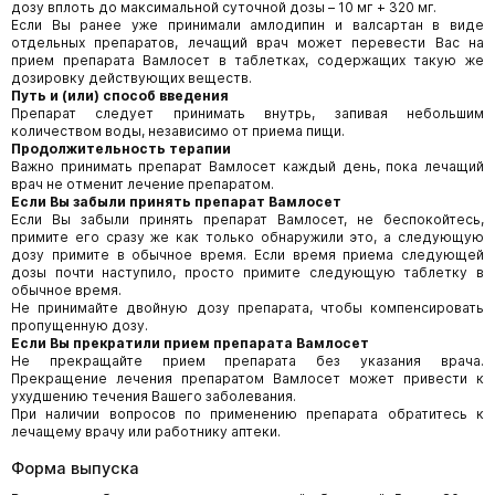
дозу вплоть до максимальной суточной дозы – 10 мг + 320 мг.
Если Вы ранее уже принимали амлодипин и валсартан в виде
отдельных препаратов, лечащий врач может перевести Вас на
прием препарата Вамлосет в таблетках, содержащих такую же
дозировку действующих веществ.
Путь и (или) способ введения
Препарат следует принимать внутрь, запивая небольшим
количеством воды, независимо от приема пищи.
Продолжительность терапии
Важно принимать препарат Вамлосет каждый день, пока лечащий
врач не отменит лечение препаратом.
Если Вы забыли принять препарат Вамлосет
Если Вы забыли принять препарат Вамлосет, не беспокойтесь,
примите его сразу же как только обнаружили это, а следующую
дозу примите в обычное время. Если время приема следующей
дозы почти наступило, просто примите следующую таблетку в
обычное время.
Не принимайте двойную дозу препарата, чтобы компенсировать
пропущенную дозу.
Если Вы прекратили прием препарата
Вамлосет
Не прекращайте прием препарата без указания врача.
Прекращение лечения препаратом Вамлосет может привести к
ухудшению течения Вашего заболевания.
При наличии вопросов по применению препарата обратитесь к
лечащему врачу или работнику аптеки.
Форма выпуска