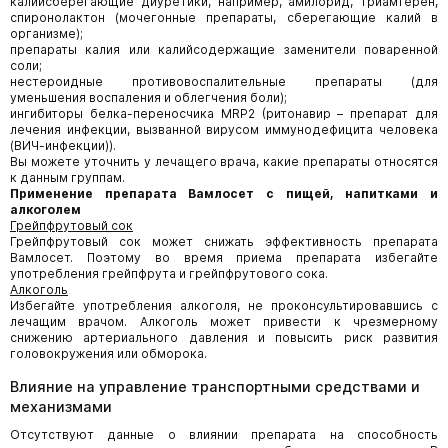
калийсберегающие диуретики, например, амилорид, триамтерен,
спиронолактон (мочегонные препараты, сберегающие калий в
организме);
препараты калия или калийсодержащие заменители поваренной
соли;
нестероидные противовоспалительные препараты (для
уменьшения воспаления и облегчения боли);
ингибиторы белка-переносчика MRP2 (ритонавир – препарат для
лечения инфекции, вызванной вирусом иммунодефицита человека
(ВИЧ-инфекции)).
Вы можете уточнить у лечащего врача, какие препараты относятся
к данным группам.
Применение препарата
Вамлосет
с пищей, напитками и
алкоголем
Грейпфрутовый сок
Грейпфрутовый сок может снижать эффективность препарата
Вамлосет. Поэтому во время приема препарата избегайте
употребления грейпфрута и грейпфрутового сока.
Алкоголь
Избегайте употребления алкоголя, не проконсультировавшись с
лечащим врачом. Алкоголь может привести к чрезмерному
снижению артериального давления и повысить риск развития
головокружения или обморока.
Влияние на управление транспортными средствами и
механизмами
Отсутствуют данные о влиянии препарата на способность