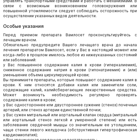
управлять транспортными средствами и работать с механизмами. В
связи с возможным возникновением головокружения или
повышенной утомляемости следует соблюдать осторожность при
осуществлении указанных видов деятельности.
Особые указания
Перед приемом препарата Вамлосет проконсультируйтесь с
лечащим врачом.
Обязательно предупредите Вашего лечащего врача до начала
лечения препаратом Вамлосет, если у Вас в настоящий момент или
когда-либо в прошлом имелось любое из нижеуказанных состояний
или заболеваний:
у Вас повышенное содержание калия в крови (гиперкалиемия),
сниженное содержание натрия в крови (гипонатриемия) и (или)
уменьшение объема циркулирующей крови;
Вы принимаете препараты, которые повышают содержание калия в
крови. К ним относятся добавки калия или заменители соли,
содержащие калий, калийсберегающие лекарственные средства.
Может возникнуть необходимость регулярно проверять
содержание калия в крови;
у Вас одностороннее или двустороннее сужение (стеноз) почечных
артерий, или стеноз артерии единственной почки;
у Вас сужен митральный или аортальный клапан сердца (митральный
или аортальный стеноз легкой и умеренной степени) или есть
заболевание сердечной мышцы со значительным ее утолщением,
чаще стенки левого желудочка (обструктивная гипертрофическая
кардиомиопатия);
у Вас хроническая сердечная недостаточность;