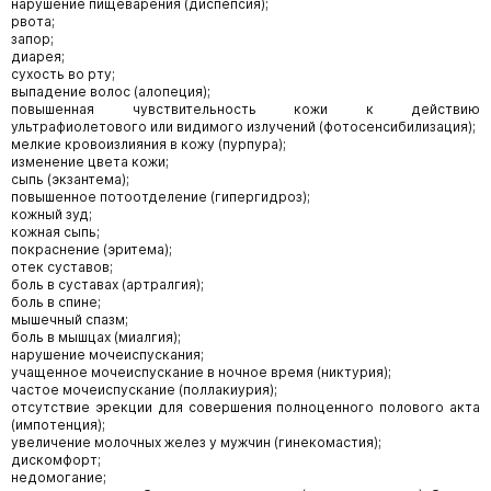
нарушение пищеварения (диспепсия);
рвота;
запор;
диарея;
сухость во рту;
выпадение волос (алопеция);
повышенная чувствительность кожи к действию
ультрафиолетового или видимого излучений (фотосенсибилизация);
мелкие кровоизлияния в кожу (пурпура);
изменение цвета кожи;
сыпь (экзантема);
повышенное потоотделение (гипергидроз);
кожный зуд;
кожная сыпь;
покраснение (эритема);
отек суставов;
боль в суставах (артралгия);
боль в спине;
мышечный спазм;
боль в мышцах (миалгия);
нарушение мочеиспускания;
учащенное мочеиспускание в ночное время (никтурия);
частое мочеиспускание (поллакиурия);
отсутствие эрекции для совершения полноценного полового акта
(импотенция);
увеличение молочных желез у мужчин (гинекомастия);
дискомфорт;
недомогание;