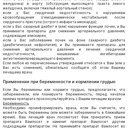
желудочка) в аорту (обструкция выносящего тракта левого
желудочка, включая тяжелый аортальный стеноз);
если у Вас сердечная недостаточность с нарушением
кровообращения (гемодинамически нестабильная) после
сердечного приступа (острого инфаркта миокарда);
если у Вас сахарный диабет и (или) нарушение функции почек, и Вы
принимаете препараты для снижения артериального давления,
содержащие алискирен;
если у Вас заболевание почек на фоне сахарного диабета
(диабетическая нефропатия), и Вы принимаете препараты для
снижения артериального давления и лечения сердечной
недостаточности, называемые ингибиторами
ангиотензинпревращающего фермента.
Если любое из перечисленных утверждений относится к Вам (или у
Вас есть сомнения), обязательно сообщите об этом Вашему
лечащему врачу.
Применение при беременности и кормлении грудью
Если Вы беременны или кормите грудью, предполагаете, что
забеременели, или планируете беременность, перед началом
приема препарата проконсультируйтесь с Вашим лечащим врачом.
Беременность
Необходимо проинформировать врача, если Вы считаете, что
можете быть беременны (или можете забеременеть в ближайшее
время). Ваш лечащий врач посоветует Вам прекратить прием
препарата Вамлосет и заменит препарат Вамлосет другим
подходящим препаратом. Не принимайте препарат Вамлосет во