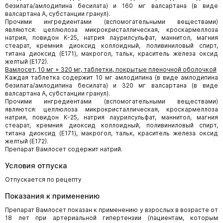
безилата/амлодипина бесилата) и 160 мг валсартана (в виде
валсартана А, субстанции гранул).
Прочими ингредиентами (вспомогательными веществами)
являются: целлюлоза микрокристаллическая, кроскармеллоза
натрия, повидон К-25, натрия лаурилсульфат, маннитол, магния
стеарат, кремния диоксид коллоидный, поливиниловый спирт,
титана диоксид (E171), макрогол, тальк, краситель железа оксид
желтый (Е172).
Вамлосет, 10 мг + 320 мг, таблетки, покрытые пленочной оболочкой
Каждая таблетка содержит 10 мг амлодипина (в виде амлодипина
безилата/амлодипина бесилата) и 320 мг валсартана (в виде
валсартана А, субстанции гранул).
Прочими ингредиентами (вспомогательными веществами)
являются: целлюлоза микрокристаллическая, кроскармеллоза
натрия, повидон К-25, натрия лаурилсульфат, маннитол, магния
стеарат, кремния диоксид коллоидный, поливиниловый спирт,
титана диоксид (E171), макрогол, тальк, краситель железа оксид
желтый (Е172).
Препарат Вамлосет содержит натрий.
Условия отпуска
Отпускается по рецепту
Показания к применению
Препарат Вамлосет показан к применению у взрослых в возрасте от
18 лет при артериальной гипертензии (пациентам, которым