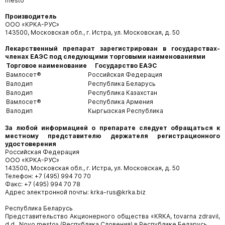
mesto
Производитель
ООО «КРКА-РУС»
143500, Московская обл., г. Истра, ул. Московская, д. 50
Лекарственный препарат зарегистрирован в государствах-
членах ЕАЭС под следующими торговыми наименованиями
Торговое наименование
Государство ЕАЭС
Вамлосет®
Российская Федерация
Валодип
Республика Беларусь
Валодип
Республика Казахстан
Вамлосет®
Республика Армения
Валодип
Кыргызская Республика
За любой информацией о препарате следует обращаться к
местному представителю держателя регистрационного
удостоверения
Российская Федерация
ООО «КРКА-РУС»
143500, Московская обл., г. Истра, ул. Московская, д. 50
Телефон: +7 (495) 994 70 70
Факс: +7 (495) 994 70 78
Адрес электронной почты: krka-rus@krka.biz
Республика Беларусь
Представительство Акционерного общества «КRКА, tovarna zdravil,
d.d., Novo mesto» (Республика Словения) в Республике Беларусь