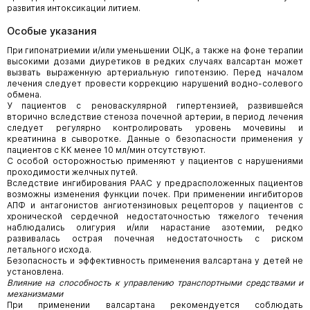
развития интоксикации литием.
Особые указания
При гипонатриемии и/или уменьшении ОЦК, а также на фоне терапии
высокими дозами диуретиков в редких случаях валсартан может
вызвать выраженную артериальную гипотензию. Перед началом
лечения следует провести коррекцию нарушений водно-солевого
обмена.
У пациентов с реноваскулярной гипертензией, развившейся
вторично вследствие стеноза почечной артерии, в период лечения
следует регулярно контролировать уровень мочевины и
креатинина в сыворотке. Данные о безопасности применения у
пациентов с КК менее 10 мл/мин отсутствуют.
С особой осторожностью применяют у пациентов с нарушениями
проходимости желчных путей.
Вследствие ингибирования РААС у предрасположенных пациентов
возможны изменения функции почек. При применении ингибиторов
АПФ и антагонистов ангиотензиновых рецепторов у пациентов с
хронической сердечной недостаточностью тяжелого течения
наблюдались олигурия и/или нарастание азотемии, редко
развивалась острая почечная недостаточность с риском
летального исхода.
Безопасность и эффективность применения валсартана у детей не
установлена.
Влияние на способность к управлению транспортными средствами и
механизмами
При применении валсартана рекомендуется соблюдать