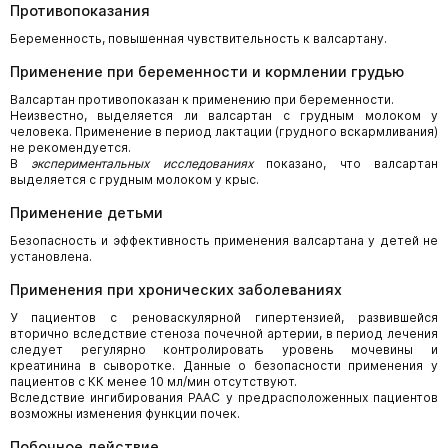
Противопоказания
Беременность, повышенная чувствительность к валсартану.
Применение при беременности и кормлении грудью
Валсартан противопоказан к применению при беременности.
Неизвестно, выделяется ли валсартан с грудным молоком у
человека. Применение в период лактации (грудного вскармливания)
не рекомендуется.
В
экспериментальных исследованиях
показано, что валсартан
выделяется с грудным молоком у крыс.
Применение детьми
Безопасность и эффективность применения валсартана у детей не
установлена.
Применения при хронических заболеваниях
У пациентов с реноваскулярной гипертензией, развившейся
вторично вследствие стеноза почечной артерии, в период лечения
следует регулярно контролировать уровень мочевины и
креатинина в сыворотке. Данные о безопасности применения у
пациентов с КК менее 10 мл/мин отсутствуют.
Вследствие ингибирования РААС у предрасположенных пациентов
возможны изменения функции почек.
Побочное действие