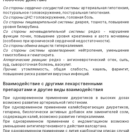
Со стороны сердечно-сосудистой системы:
артериальная гипотензия,
постуральное головокружение, постуральная гипотензия.
Со стороны ЦНС:
головокружение, головная боль.
Со стороны пищеварительной системы:
диарея, тошнота, повышение
уровня билирубина.
Со стороны мочевыделительной системы:
редко - нарушение
функции почек, повышение уровня креатинина и азота мочевины
(особенно при хронической сердечной недостаточности).
Со стороны обмена веществ:
гиперкалиемия.
Со стороны системы кроветворения:
нейтропения, уменьшение
гемоглобина и гематокрита.
Аллергические реакции:
редко - ангионевротический отек, сыпь,
зуд, сывороточная болезнь, васкулит.
Прочие:
утомляемость, общая слабость, кашель, фарингит,
повышение риска развития вирусных инфекций.
Взаимодействие с другими лекарственными
препаратами и другие виды взаимодействия
При одновременном применении диуретиков в высоких дозах
возможно развитие артериальной гипотензии.
При одновременном применении калийсберегающих диуретиков,
гепарина, биологически активных добавок или заменителей соли,
содержащих калий, возможно развитие гиперкалиемии.
При одновременном применении с индометацином возможно
уменьшение антигипертензивного действия валсартана.
При одновременном применении с лития карбонатом описан случай