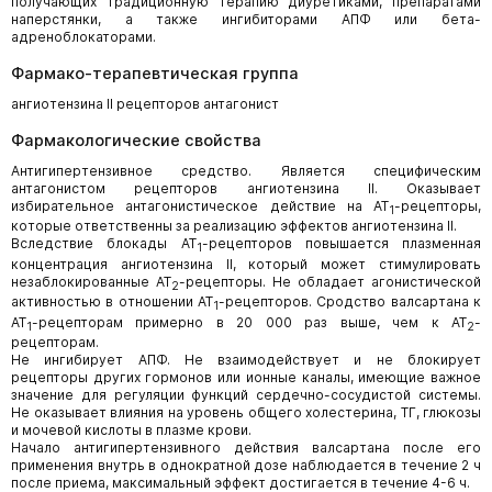
получающих традиционную терапию диуретиками, препаратами
наперстянки, а также ингибиторами АПФ или бета-
адреноблокаторами.
Фармако-терапевтическая группа
ангиотензина II рецепторов антагонист
Фармакологические свойства
Антигипертензивное средство. Является специфическим
антагонистом рецепторов ангиотензина II. Оказывает
избирательное антагонистическое действие на AT
-рецепторы,
1
которые ответственны за реализацию эффектов ангиотензина II.
Вследствие блокады AT
-рецепторов повышается плазменная
1
концентрация ангиотензина II, который может стимулировать
незаблокированные AT
-рецепторы. Не обладает агонистической
2
активностью в отношении AT
-рецепторов. Сродство валсартана к
1
AT
-рецепторам примерно в 20 000 раз выше, чем к AT
-
1
2
рецепторам.
Не ингибирует АПФ. Не взаимодействует и не блокирует
рецепторы других гормонов или ионные каналы, имеющие важное
значение для регуляции функций сердечно-сосудистой системы.
Не оказывает влияния на уровень общего холестерина, ТГ, глюкозы
и мочевой кислоты в плазме крови.
Начало антигипертензивного действия валсартана после его
применения внутрь в однократной дозе наблюдается в течение 2 ч
после приема, максимальный эффект достигается в течение 4-6 ч.