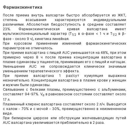
Фармакокинетика
После приема внутрь валсартан быстро абсорбируется из ЖКТ,
степень всасывания характеризуется индивидуальными
различиями. Абсолютная биодоступность в среднем составляет
23%. Фармакокинетическая кривая валсартана имеет
мультиэкспоненциальный характер (T
в α-фазе < 1 ч и T
в β-
1/2
1/2
фазе - около 9 ч), кинетика линейная.
При курсовом применении изменений фармакокинетических
параметров не отмечалось.
При приеме валсартана с пищей AUC уменьшается на 48%, при этом
примерно через 8 ч после приема концентрации валсартана в
плазме одинаковы у пациентов, принимавших его с пищей и натощак.
Уменьшение AUC не сопровождается клинически значимым
уменьшением терапевтического эффекта.
При приеме валсартана 1 раз/сут кумуляция выражена
незначительно. Концентрации валсартана в плазме крови у женщин
и мужчин были одинаковы.
Связывание с белками плазмы, преимущественно с альбуминами,
составляет 94-97%. V
в равновесном состоянии составляет около
d
17 л.
Плазменный клиренс валсартана составляет около 2 л/ч. Выводится
с калом - 70% и с мочой - 30%, преимущественно в неизмененном
виде.
При билиарном циррозе или обструкции желчевыводящих путей
AUC валсартана увеличивается приблизительно в 2 раза.