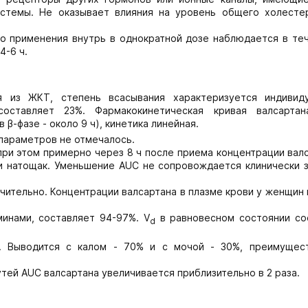
истемы. Не оказывает влияния на уровень общего холестер
го применения внутрь в однократной дозе наблюдается в теч
4-6 ч.
я из ЖКТ, степень всасывания характеризуется индивид
оставляет 23%. Фармакокинетическая кривая валсарта
в β-фазе - около 9 ч), кинетика линейная.
параметров не отмечалось.
ри этом примерно через 8 ч после приема концентрации вал
 и натощак. Уменьшение AUC не сопровождается клинически 
ачительно. Концентрации валсартана в плазме крови у женщин
инами, составляет 94-97%. V
в равновесном состоянии со
d
ч. Выводится с калом - 70% и с мочой - 30%, преимущес
ей AUC валсартана увеличивается приблизительно в 2 раза.