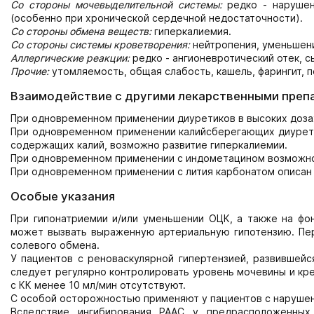
Со стороны мочевыделительной системы:
редко - нарушен
(особенно при хронической сердечной недостаточности).
Со стороны обмена веществ:
гиперкалиемия.
Со стороны системы кроветворения:
нейтропения, уменьшени
Аллергические реакции:
редко - ангионевротический отек, сы
Прочие:
утомляемость, общая слабость, кашель, фарингит, 
Взаимодействие с другими лекарственными преп
При одновременном применении диуретиков в высоких доза
При одновременном применении калийсберегающих диуретик
содержащих калий, возможно развитие гиперкалиемии.
При одновременном применении с индометацином возможно
При одновременном применении с лития карбонатом описан 
Особые указания
При гипонатриемии и/или уменьшении ОЦК, а также на фо
может вызвать выраженную артериальную гипотензию. Пе
солевого обмена.
У пациентов с реноваскулярной гипертензией, развившейс
следует регулярно контролировать уровень мочевины и кре
с КК менее 10 мл/мин отсутствуют.
С особой осторожностью применяют у пациентов с наруше
Вследствие ингибирования РААС у предрасположенных