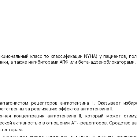
нкциональный класс по классификации NYHA) у пациентов, п
нки, а также ингибиторами АПФ или бета-адреноблокаторами.
нтагонистом рецепторов ангиотензина II. Оказывает избир
етственны за реализацию эффектов ангиотензина II.
нная концентрация ангиотензина II, который может стиму
еской активностью в отношении AT
-рецепторов. Сродство ва
1
ецепторам.
т рецепторы других гормонов или ионные каналы, имеющи