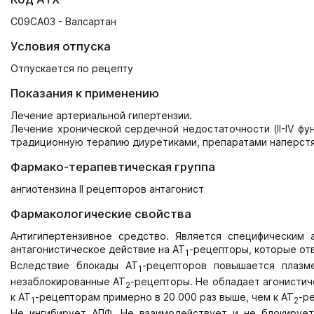
C09CA03 - Валсартан
Условия отпуска
Отпускается по рецепту
Показания к применению
Лечение артериальной гипертензии.
Лечение хронической сердечной недостаточности (II-IV фу
традиционную терапию диуретиками, препаратами наперстя
Фармако-терапевтическая группа
ангиотензина II рецепторов антагонист
Фармакологические свойства
Антигипертензивное средство. Является специфическим а
антагонистическое действие на AT
-рецепторы, которые отв
1
Вследствие блокады AT
-рецепторов повышается плазме
1
незаблокированные AT
-рецепторы. Не обладает агонистич
2
к AT
-рецепторам примерно в 20 000 раз выше, чем к AT
-р
1
2
Не ингибирует АПФ. Не взаимодействует и не блокируе