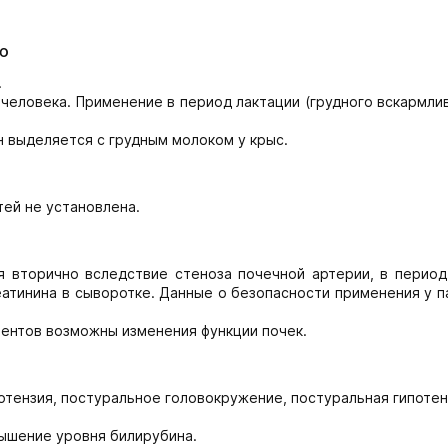
ю
.
 человека. Применение в период лактации (грудного вскармли
н выделяется с грудным молоком у крыс.
тей не установлена.
я вторично вследствие стеноза почечной артерии, в период
атинина в сыворотке. Данные о безопасности применения у 
ентов возможны изменения функции почек.
отензия, постуральное головокружение, постуральная гипотен
ышение уровня билирубина.