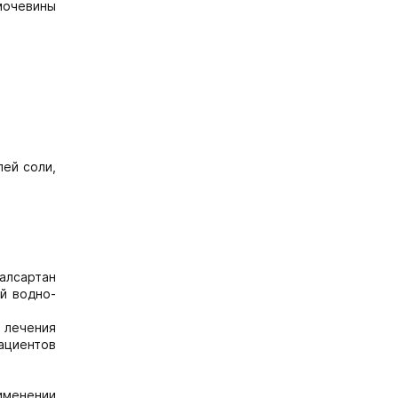
мочевины
ей соли,
алсартан
й водно-
 лечения
пациентов
именении