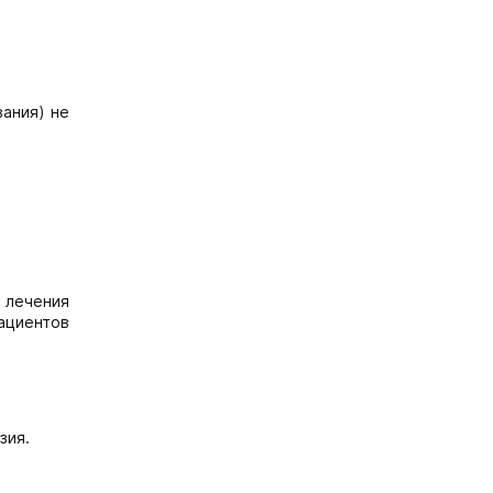
вания) не
 лечения
пациентов
зия.