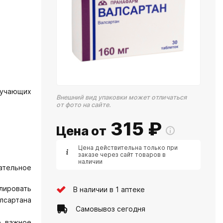
олучающих
Внешний вид упаковки может отличаться
от фото на сайте.
315
₽
Цена от
Цена действительна только при
заказе через сайт товаров в
наличии
ательное
лировать
В наличии в 1 аптеке
лсартана
Самовывоз сегодня
е важное