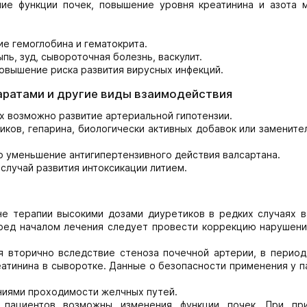
ие функции почек, повышение уровня креатинина и азота 
е гемоглобина и гематокрита.
пь, зуд, сывороточная болезнь, васкулит.
повышение риска развития вирусных инфекций.
аратами и другие виды взаимодействия
х возможно развитие артериальной гипотензии.
ов, гепарина, биологически активных добавок или заменител
 уменьшение антигипертензивного действия валсартана.
случай развития интоксикации литием.
не терапии высокими дозами диуретиков в редких случаях в
ред началом лечения следует провести коррекцию нарушени
я вторично вследствие стеноза почечной артерии, в период
атинина в сыворотке. Данные о безопасности применения у 
ниями проходимости желчных путей.
 пациентов возможны изменения функции почек. При пр