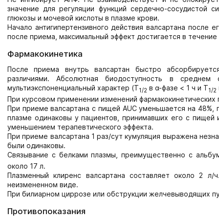
значение для регуляции функций сердечно-сосудистой с
глюкозы и мочевой кислоты в плазме крови.
Начало антигипертензивного действия валсартана после е
после приема, максимальный эффект достигается в течение 
Фармакокинетика
После приема внутрь валсартан быстро абсорбируетс
различиями. Абсолютная биодоступность в среднем с
мультиэкспоненциальный характер (T
в α-фазе < 1 ч и T
1/2
1/2
При курсовом применении изменений фармакокинетических 
При приеме валсартана с пищей AUC уменьшается на 48%, п
плазме одинаковы у пациентов, принимавших его с пищей
уменьшением терапевтического эффекта.
При приеме валсартана 1 раз/сут кумуляция выражена незн
были одинаковы.
Связывание с белками плазмы, преимущественно с альбум
около 17 л.
Плазменный клиренс валсартана составляет около 2 л/
неизмененном виде.
При билиарном циррозе или обструкции желчевыводящих пут
Противопоказания