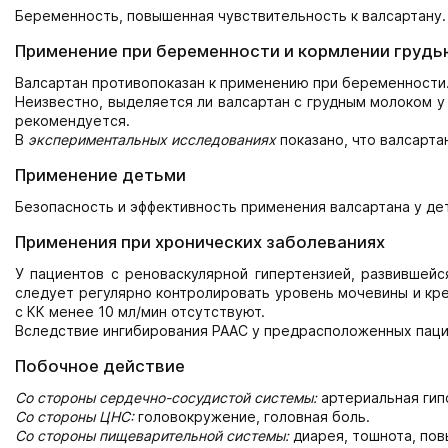
Беременность, повышенная чувствительность к валсартану.
Применение при беременности и кормлении грудь
Валсартан противопоказан к применению при беременности
Неизвестно, выделяется ли валсартан с грудным молоком у
рекомендуется.
В
экспериментальных исследованиях
показано, что валсарта
Применение детьми
Безопасность и эффективность применения валсартана у де
Применения при хронических заболеваниях
У пациентов с реноваскулярной гипертензией, развившейс
следует регулярно контролировать уровень мочевины и кре
с КК менее 10 мл/мин отсутствуют.
Вследствие ингибирования РААС у предрасположенных паци
Побочное действие
Со стороны сердечно-сосудистой системы:
артериальная гип
Со стороны ЦНС:
головокружение, головная боль.
Со стороны пищеварительной системы:
диарея, тошнота, пов