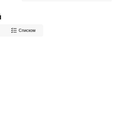
й
Списком