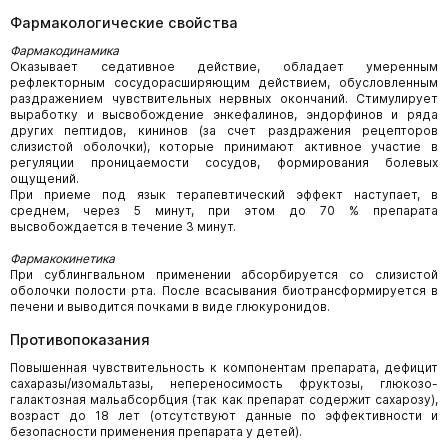
Фармакологические свойства
Фармакодинамика
Оказывает седативное действие, обладает умеренным
рефлекторным сосудорасширяющим действием, обусловленным
раздражением чувствительных нервных окончаний. Стимулирует
выработку и высвобождение энкефалинов, эндорфинов и ряда
других пептидов, кининов (за счет раздражения рецепторов
слизистой оболочки), которые принимают активное участие в
регуляции проницаемости сосудов, формирования болевых
ощущений.
При приеме под язык терапевтический эффект наступает, в
среднем, через 5 минут, при этом до 70 % препарата
высвобождается в течение 3 минут.
Фармакокинетика
При сублингвальном применении абсорбируется со слизистой
оболочки полости рта. После всасывания биотрансформируется в
печени и выводится почками в виде глюкуронидов.
Противопоказания
Повышенная чувствительность к компонентам препарата, дефицит
сахаразы/изомальтазы, непереносимость фруктозы, глюкозо-
галактозная мальабсорбция (так как препарат содержит сахарозу),
возраст до 18 лет (отсутствуют данные по эффективности и
безопасности применения препарата у детей).