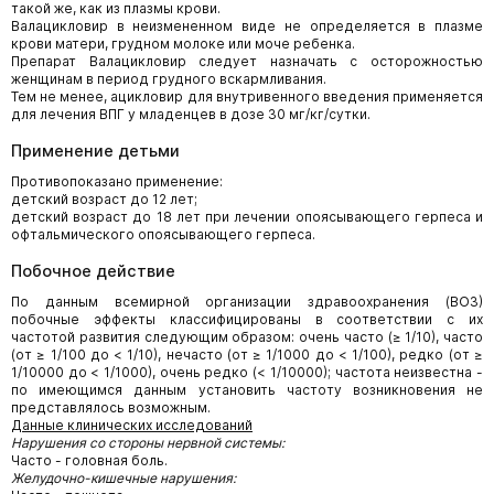
такой же, как из плазмы крови.
Валацикловир в неизмененном виде не определяется в плазме
крови матери, грудном молоке или моче ребенка.
Препарат Валацикловир следует назначать с осторожностью
женщинам в период грудного вскармливания.
Тем не менее, ацикловир для внутривенного введения применяется
для лечения ВПГ у младенцев в дозе 30 мг/кг/сутки.
Применение детьми
Противопоказано применение:
детский возраст до 12 лет;
детский возраст до 18 лет при лечении опоясывающего герпеса и
офтальмического опоясывающего герпеса.
Побочное действие
По данным всемирной организации здравоохранения (ВОЗ)
побочные эффекты классифицированы в соответствии с их
частотой развития следующим образом: очень часто (≥ 1/10), часто
(от ≥ 1/100 до < 1/10), нечасто (от ≥ 1/1000 до < 1/100), редко (от ≥
1/10000 до < 1/1000), очень редко (< 1/10000); частота неизвестна -
по имеющимся данным установить частоту возникновения не
представлялось возможным.
Данные клинических исследований
Нарушения со стороны нервной системы:
Часто - головная боль.
Желудочно-кишечные нарушения: