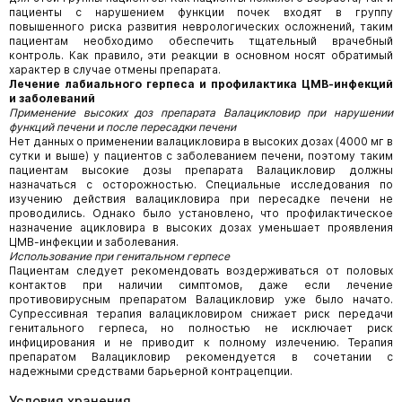
пациенты с нарушением функции почек входят в группу
повышенного риска развития неврологических осложнений, таким
пациентам необходимо обеспечить тщательный врачебный
контроль. Как правило, эти реакции в основном носят обратимый
характер в случае отмены препарата.
Лечение лабиального герпеса и профилактика ЦМВ-инфекций
и заболеваний
Применение высоких доз препарата Валацикловир при нарушении
функций печени и после пересадки печени
Нет данных о применении валацикловира в высоких дозах (4000 мг в
сутки и выше) у пациентов с заболеванием печени, поэтому таким
пациентам высокие дозы препарата Валацикловир должны
назначаться с осторожностью. Специальные исследования по
изучению действия валацикловира при пересадке печени не
проводились. Однако было установлено, что профилактическое
назначение ацикловира в высоких дозах уменьшает проявления
ЦМВ-инфекции и заболевания.
Использование при генитальном герпесе
Пациентам следует рекомендовать воздерживаться от половых
контактов при наличии симптомов, даже если лечение
противовирусным препаратом Валацикловир уже было начато.
Супрессивная терапия валацикловиром снижает риск передачи
генитального герпеса, но полностью не исключает риск
инфицирования и не приводит к полному излечению. Терапия
препаратом Валацикловир рекомендуется в сочетании с
надежными средствами барьерной контрацепции.
Условия хранения