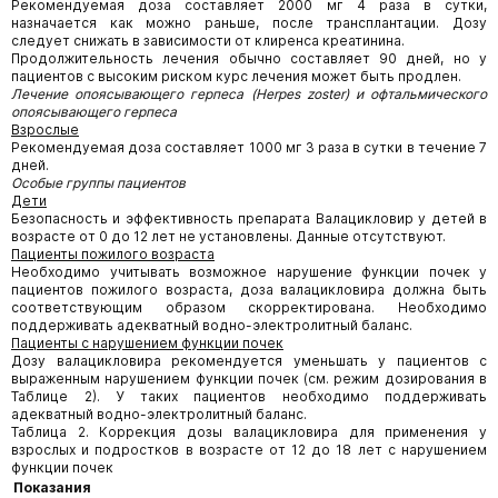
Рекомендуемая доза составляет 2000 мг 4 раза в сутки,
назначается как можно раньше, после трансплантации. Дозу
следует снижать в зависимости от клиренса креатинина.
Продолжительность лечения обычно составляет 90 дней, но у
пациентов с высоким риском курс лечения может быть продлен.
Лечение опоясывающего герпеса
(
Herpes
zoster
) и офтальмического
опоясывающего герпеса
Взрослые
Рекомендуемая доза составляет 1000 мг 3 раза в сутки в течение 7
дней.
Особые группы пациентов
Дети
Безопасность и эффективность препарата Валацикловир у детей в
возрасте от 0 до 12 лет не установлены. Данные отсутствуют.
Пациенты пожилого возраста
Необходимо учитывать возможное нарушение функции почек у
пациентов пожилого возраста, доза валацикловира должна быть
соответствующим образом скорректирована. Необходимо
поддерживать адекватный водно-электролитный баланс.
Пациенты с нарушением функции почек
Дозу валацикловира рекомендуется уменьшать у пациентов с
выраженным нарушением функции почек (см. режим дозирования в
Таблице 2). У таких пациентов необходимо поддерживать
адекватный водно-электролитный баланс.
Таблица 2. Коррекция дозы валацикловира для применения у
взрослых и подростков в возрасте от 12 до 18 лет с нарушением
функции почек
Показания