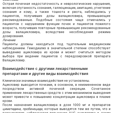
Острая почечная недостаточность и неврологические нарушения,
включая спутанность сознания, галлюцинации, ажитацию, угнетение
сознания и кому, а также тошнота и рвота, наблюдались у
пациентов, получивших дозы валацикловира, превышающие
рекомендованные. Подобные состояния чаще отмечались у
пациентов с нарушением функции почек и пациентов пожилого
возраста, получивших повторные превышающие рекомендованные
дозы валацикловира, вследствие несоблюдения режима
дозирования.
Лечение
Пациенты должны находиться под тщательным медицинским
наблюдением. Гемодиализ в значительной степени способствует
выведению ацикловира из крови и может считаться методом
выбора при ведении пациентов с передозировкой препарата
Валацикловир.
Взаимодействие с другими лекарственными
препаратами и другие виды взаимодействия
Клинически значимые взаимодействия не установлены.
Ацикловир выводится почками, в основном, в неизмененном виде
посредством активной почечной секреции. Сочетанное
применение лекарственных средств с этим механизмом выведения
может привести к повышению концентрации ацикловира в плазме
крови.
После назначения валацикловира в дозе 1000 мг и препаратов
циметидина, пробенецида,
которые выводятся тем же путем, что и
валацикловир, наблюдается повышение AUC ацикловира и, таким