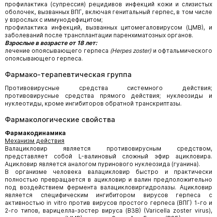
профилактика (супрессия) рецидивов инфекций кожи и слизистых
оболочек, вызванных ВПГ, включая генитальный герпес, в том числе
у взрослых с иммунодефицитом;
профилактика инфекций, вызванных цитомегаловирусом (ЦМВ), и
заболеваний после трансплантации паренхиматозных органов.
Взрослые в возрасте от 18 лет:
лечение опоясывающего герпеса
(
Herpes
zoster
)
и офтальмического
опоясывающего герпеса.
Фармако-терапевтическая группа
Противовирусные средства системного действия;
противовирусные средства прямого действия; нуклеозиды и
нуклеотиды, кроме ингибиторов обратной транскриптазы.
Фармакологические свойства
Фармакодинамика
Механизм действия
Валацикловир является противовирусным средством,
представляет собой L-валиновый сложный эфир ацикловира.
Ацикловир является аналогом пуринового нуклеозида (гуанина).
В организме человека валацикловир быстро и практически
полностью превращается в ацикловир и валин предположительно
под воздействием фермента валацикловиргидролазы. Ацикловир
является специфическим ингибитором вирусов герпеса с
активностью in vitro против вирусов простого герпеса (ВПГ) 1-го и
2-го типов, варицелла-зостер вируса (ВЗВ) (Varicella zoster virus),