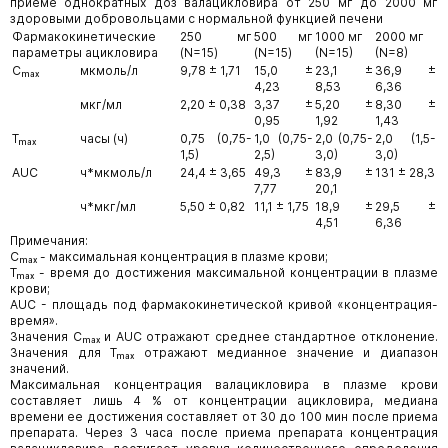
приеме однократных доз валацикловира от 250 мг до 2000 мг
здоровыми добровольцами с нормальной функцией печени
Фармакокинетические
250 мг
500 мг
1000 мг
2000 мг
параметры ацикловира
(N=15)
(N=15)
(N=15)
(N=8)
Cₘₐₓ
мкмоль/л
9,78 ± 1,71
15,0 ±
23,1 ±
36,9 ±
4,23
8,53
6,36
мкг/мл
2,20 ± 0,38
3,37 ±
5,20 ±
8,30 ±
0,95
1,92
1,43
Tₘₐₓ
часы (ч)
0,75 (0,75-
1,0 (0,75-
2,0 (0,75-
2,0 (1,5-
1,5)
2,5)
3,0)
3,0)
AUC
ч*мкмоль/л
24,4 ± 3,65
49,3 ±
83,9 ±
131 ± 28,3
7,77
20,1
ч*мкг/мл
5,50 ± 0,82
11,1 ± 1,75
18,9 ±
29,5 ±
4,51
6,36
Примечания:
Сₘₐₓ - максимальная концентрация в плазме крови;
Tₘₐₓ - время до достижения максимальной концентрации в плазме
крови;
AUC - площадь под фармакокинетической кривой «концентрация-
время».
Значения Сₘₐₓ и AUC отражают среднее стандартное отклонение.
Значения для Tₘₐₓ отражают медианное значение и диапазон
значений.
Максимальная концентрация валацикловира в плазме крови
составляет лишь 4 % от концентрации ацикловира, медиана
времени ее достижения составляет от 30 до 100 мин после приема
препарата. Через 3 часа после приема препарата концентрация