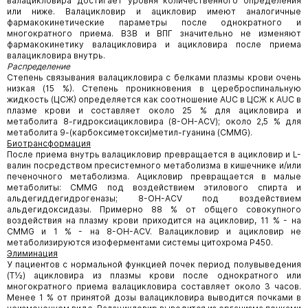
валацикловира достигает уровня количественного определения
или ниже. Валацикловир и ацикловир имеют аналогичные
фармакокинетические параметры после однократного и
многократного приема. ВЗВ и ВПГ значительно не изменяют
фармакокинетику валацикловира и ацикловира после приема
валацикловира внутрь.
Распределение
Степень связывания валацикловира с белками плазмы крови очень
низкая (15 %). Степень проникновения в цереброспинальную
жидкость (ЦСЖ) определяется как соотношение AUC в ЦСЖ к AUC в
плазме крови и составляет около 25 % для ацикловира и
метаболита 8-гидроксиацикловира (8-OH-ACV); около 2,5 % для
метаболита 9-(карбоксиметокси)метил-гуанина (CMMG).
Биотрансформация
После приема внутрь валацикловир превращается в ацикловир и L-
валин посредством пресистемного метаболизма в кишечнике и/или
печеночного метаболизма. Ацикловир превращается в малые
метаболиты: CMMG под воздействием этилового спирта и
альдегиддегидрогеназы; 8-OH-ACV под воздействием
альдегидоксидазы. Примерно 88 % от общего совокупного
воздействия на плазму крови приходится на ацикловир, 11 % - на
CMMG и 1 % - на 8-OH-ACV. Валацикловир и ацикловир не
метаболизируются изоферментами системы цитохрома P450.
Элиминация
У пациентов с нормальной функцией почек период полувыведения
(T½) ацикловира из плазмы крови после однократного или
многократного приема валацикловира составляет около 3 часов.
Менее 1 % от принятой дозы валацикловира выводится почками в