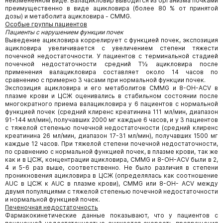
неизмененном виде. Валацикловир выводится из организма почками
преимущественно в виде ацикловира (более 80 % от принятой
дозы) и метаболита ацикловира - CMMG.
Особые группы пациентов
Пациенты с нарушением функции почек
Выведение ацикловира коррелирует с функцией почек, экспозиция
ацикловира увеличивается с увеличением степени тяжести
почечной недостаточности. У пациентов с терминальной стадией
почечной недостаточности средний T½ ацикловира после
применения валацикловира составляет около 14 часов по
сравнению с примерно 3 часами при нормальной функции почек.
Экспозиция ацикловира и его метаболитов CMMG и 8-OH-ACV в
плазме крови и ЦСЖ оценивались в стабильном состоянии после
многократного приема валацикловира у 6 пациентов с нормальной
функцией почек (средний клиренс креатинина 111 мл/мин, диапазон
91-144 мл/мин), получавших 2000 мг каждые 6 часов, и у 3 пациентов
с тяжелой степенью почечной недостаточности (средний клиренс
креатинина 26 мл/мин, диапазон 17-31 мл/мин), получавших 1500 мг
каждые 12 часов. При тяжелой степени почечной недостаточности,
по сравнению с нормальной функцией почек, в плазме крови, так же
как и в ЦСЖ, концентрации ацикловира, CMMG и 8-OH-ACV были в 2,
4 и 5-6 раз выше, соответственно. Не было различия в степени
проникновения ацикловира в ЦСЖ (определялась как соотношение
AUC в ЦСЖ к AUC в плазме крови), CMMG или 8-OH- ACV между
двумя популяциями с тяжелой степенью почечной недостаточности
и нормальной функцией почек.
Печеночная недостаточность
Фармакокинетические данные показывают, что у пациентов с