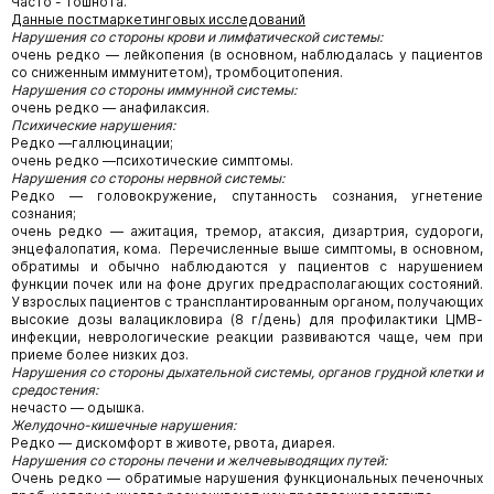
Часто - тошнота.
Данные постмаркетинговых исследований
Нарушения со стороны крови и лимфатической системы:
очень редко — лейкопения (в основном, наблюдалась у пациентов
со сниженным иммунитетом), тромбоцитопения.
Нарушения со стороны иммунной системы:
очень редко — анафилаксия.
Психические нарушения:
Редко —галлюцинации;
очень редко —психотические симптомы.
Нарушения со стороны нервной системы:
Редко — головокружение, спутанность сознания, угнетение
сознания;
очень редко — ажитация, тремор, атаксия, дизартрия, судороги,
энцефалопатия, кома. Перечисленные выше симптомы, в основном,
обратимы и обычно наблюдаются у пациентов с нарушением
функции почек или на фоне других предрасполагающих состояний.
У взрослых пациентов с трансплантированным органом, получающих
высокие дозы валацикловира (8 г/день) для профилактики ЦМВ-
инфекции, неврологические реакции развиваются чаще, чем при
приеме более низких доз.
Нарушения со стороны дыхательной системы, органов грудной клетки и
средостения:
нечасто — одышка.
Желудочно-кишечные нарушения:
Редко — дискомфорт в животе, рвота, диарея.
Нарушения со стороны печени и желчевыводящих путей:
Очень редко — обратимые нарушения функциональных печеночных