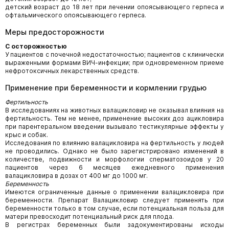
детский возраст до 18 лет при лечении опоясывающего герпеса и
офтальмического опоясывающего герпеса.
Меры предосторожности
С осторожностью
У пациентов с почечной недостаточностью; пациентов с клинически
выраженными формами ВИЧ-инфекции; при одновременном приеме
нефротоксичных лекарственных средств.
Применение при беременности и кормлении грудью
Фертильность
В исследованиях на животных валацикловир не оказывал влияния на
фертильность. Тем не менее, применение высоких доз ацикловира
при парентеральном введении вызывало тестикулярные эффекты у
крыс и собак.
Исследования по влиянию валацикловира на фертильность у людей
не проводились. Однако не было зарегистрировано изменений в
количестве, подвижности и морфологии сперматозоидов у 20
пациентов через 6 месяцев ежедневного применения
валацикловира в дозах от 400 мг до 1000 мг.
Беременность
Имеются ограниченные данные о применении валацикловира при
беременности. Препарат Валацикловир следует применять при
беременности только в том случае, если потенциальная польза для
матери превосходит потенциальный риск для плода.
В регистрах беременных были задокументированы исходы