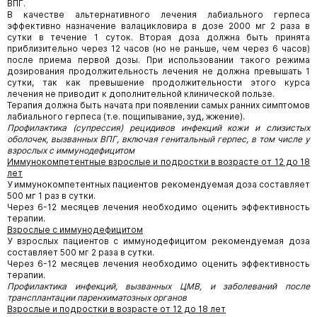
ВПГ.
В качестве альтернативного лечения лабиального герпеса
эффективно назначение валацикловира в дозе 2000 мг 2 раза в
сутки в течение 1 суток. Вторая доза должна быть принята
приблизительно через 12 часов (но не раньше, чем через 6 часов)
после приема первой дозы. При использовании такого режима
дозирования продолжительность лечения не должна превышать 1
сутки, так как превышение продолжительности этого курса
лечения не приводит к дополнительной клинической пользе.
Терапия должна быть начата при появлении самых ранних симптомов
лабиального герпеса (т.е. пощипывание, зуд, жжение).
Профилактика (супрессия) рецидивов инфекций кожи и слизистых
оболочек, вызванных ВПГ, включая генитальный герпес, в том числе у
взрослых с иммунодефицитом
Иммунокомпетентные взрослые и подростки в возрасте от 12 до 18
лет
У иммунокомпетентных пациентов рекомендуемая доза составляет
500 мг 1 раз в сутки.
Через 6-12 месяцев лечения необходимо оценить эффективность
терапии.
Взрослые с иммунодефицитом
У взрослых пациентов с иммунодефицитом рекомендуемая доза
составляет 500 мг 2 раза в сутки.
Через 6-12 месяцев лечения необходимо оценить эффективность
терапии.
Профилактика инфекций, вызванных ЦМВ, и заболеваний после
трансплантации паренхиматозных органов
Взрослые и подростки в возрасте от 12 до 18 лет