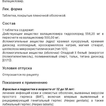
Валацикловир.
Лек. форма
Таблетки, покрытые пленочной оболочкой.
Состав
1 таблетка содержит:
Действующее вещество:
валацикловира гидрохлорид 556,20 мг в
пересчете на валацикловир 500,00 мг;
Вспомогательные вещества (ядро):
крахмал кукурузный, кремния
диоксид коллоидный, кроскармеллоза натрия, магния стеарат,
целлюлоза микрокристаллическая (тип 101);
Вспомогательные вещества (оболочка):
Опадрай II белый: (макрогол
(полиэтиленгликоль), поливиниловый спирт, тальк, титана диоксид
[Е171]).
Условия отпуска
Отпускается по рецепту
Показания к применению
Взрослые и подростки в возрасте от 12 до 18 лет:
лечение инфекций кожи и слизистых оболочек, вызванных вирусом
простого герпеса (ВИГ), включая впервые выявленный и
рецидивирующий генитальный герпес
(
Herpes
genitalis
),
а также
лабиальный герпес
(
Herpes
labialis
);