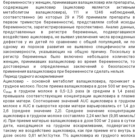
беременности у женщин, принимавших валацикловир или препараты,
содержащие ацикловир (ацикловир является активным
метаболитом валацикловира), 111 и 1246 наблюдений,
соответственно (из которых 29 и 756 принимали препараты в
первом триместре беременности), представляли собой исходы
беременности, зарегистрированные проспективно. Анализ данных,
представленных в регистре беременных, подвергавшихся
воздействию ацикловира, не выявил увеличения числа врожденных
дефектов у их детей по сравнению с общей популяцией, ни по
одному из пороков развития не выявлено специфичности или
закономерности, указывающих на общую причину. Поскольку в
регистр беременных было включено небольшое количество
женщин, принимавших валацикловир во время беременности, то
достоверных и определенных заключений о безопасности
применения валацикловира при беременности сделать нельзя.
Период грудного вскармливания
Ацикловир - основной метаболит валацикловира, проникает в
грудное молоко. После приема валацикловира в дозе 500 мг внутрь
Cₘₐₓ в грудном молоке в 0,5-2,3 раза (в среднем в 1,4 раза)
превышала соответствующие концентрации ацикловира в плазме
крови матери. Соотношение значений AUC ацикловира в грудном
молоке к AUC в сыворотке крови матери варьировались от 1,4 до
2,6 (среднее значение 2,2). Среднее значение концентрации
ацикловира в грудном молоке составляло 2,24 мкг/мл (9,95 мкмоль/
л). При приеме матерью валацикловира в дозе 500 мг 2 раза в сутки
дети, находящиеся на грудном вскармливании, подвергаются
такому же воздействию ацикловира, как при приеме его внутрь в
дозе около 0,61 мг/кг/сутки. T½ ацикловира из грудного молока