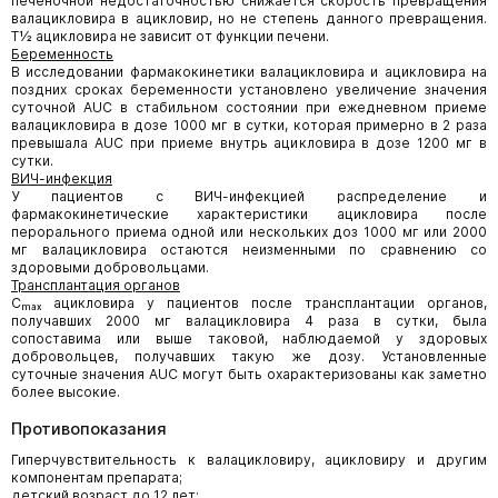
печеночной недостаточностью снижается скорость превращения
валацикловира в ацикловир, но не степень данного превращения.
T½ ацикловира не зависит от функции печени.
Беременность
В исследовании фармакокинетики валацикловира и ацикловира на
поздних сроках беременности установлено увеличение значения
суточной AUC в стабильном состоянии при ежедневном приеме
валацикловира в дозе 1000 мг в сутки, которая примерно в 2 раза
превышала AUC при приеме внутрь ацикловира в дозе 1200 мг в
сутки.
ВИЧ-инфекция
У пациентов с ВИЧ-инфекцией распределение и
фармакокинетические характеристики ацикловира после
перорального приема одной или нескольких доз 1000 мг или 2000
мг валацикловира остаются неизменными по сравнению со
здоровыми добровольцами.
Трансплантация органов
Cₘₐₓ ацикловира у пациентов после трансплантации органов,
получавших 2000 мг валацикловира 4 раза в сутки, была
сопоставима или выше таковой, наблюдаемой у здоровых
добровольцев, получавших такую же дозу. Установленные
суточные значения AUC могут быть охарактеризованы как заметно
более высокие.
Противопоказания
Гиперчувствительность к валацикловиру, ацикловиру и другим
компонентам препарата;
детский возраст до 12 лет;