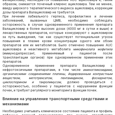
образом, снижается почечный клиренс ацикловира. Тем не менее,
ввиду широкого терапевтического индекса ацикловира, коррекции
дозы препарата Валацикловир не требуется.
При лечении лабиального герпеса, профилактике и лечении
заболеваний, вызванных ЦМВ, необходимо соблюдать
осторожность в случае одновременного применения препарата
Валацикловир в более высоких дозах (4000 мг в сутки и выше) и
лекарственных препаратов, которые конкурируют с ацикловиром
за путь выведения, так как существует потенциальная угроза
повышения в плазме крови концентрации одного или обоих
препаратов или их метаболитов. Было отмечено повышение AUC
ацикловира и неактивного метаболита
микофенолата мофетила
(иммунодепрессант, применяемый у пациентов после
трансплантации органов) при одновременном применении этих
препаратов.
Одновременное применение препарата Валацикловир с
нефротоксичными препаратами, в том числе
аминогликозидами,
органическими соединениями платины, йодированным контрастным
веществом, метотрексатом, пентамидином, фоскарнетом,
циклоспорином и такролимусом,
должно проводиться с
осторожностью, особенно у пациентов с нарушением функции
почек, и требует регулярного мониторинга функции почек.
Влияние на управление транспортными средствами и
механизмами
Необходимо учитывать клиническое состояние пациента и профиль