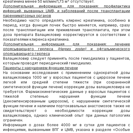
2
креатинина менее 50 мл/мин/1,73 м
отсутствует.
Дополнительная информация для показания: профилактика
инфекций, вызванных ЦМВ, и заболеваний после трансплантации
паренхиматозных органов
Необходимо часто определять клиренс креатинина, особенно в
период, когда функция почек быстро меняется, например, сразу
после трансплантации или приживления трансплантата, при этом
доза препарата Валацикловир корректируется в соответствии с
показателями клиренса креатинина.
Дополнительная информация для показания: лечение
опоясывающего герпеса
(
Herpes
zoster
)
и офтальмического
опоясывающего герпеса
Валацикловир следует применять после гемодиализа у пациентов,
которым проводят периодический гемодиализ.
Пациенты с нарушением функции печени
На основании исследования с применением однократной дозы
валацикловира 1000 мг у взрослых пациентов с циррозом печени
легкой или средней степени тяжести (при сохраненной
синтетической функции печени) коррекции дозы валацикловира не
требуется. Фармакокинетические данные у взрослых пациентов с
тяжелой степенью нарушения функции печени
(декомпенсированным циррозом), с нарушением синтетической
функции печени и наличием портокавальных анастомозов также не
свидетельствуют о необходимости коррекции дозы
валацикловира, однако клинический опыт при данных патологиях
ограничен.
Информация о дозах более 4000 мг в сутки для пациентов с
инфекциями, вызванными ВПГ и ЦМВ, указана в разделе «Особые