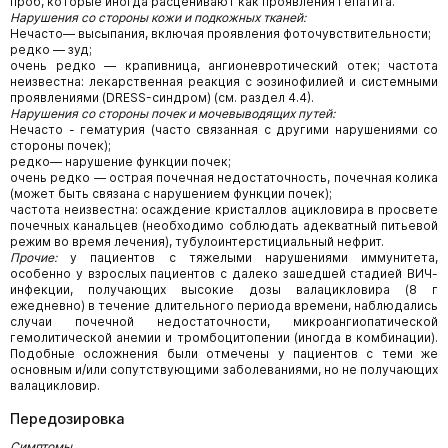
проб, которые иногда расценивают как проявления гепатита.
Нарушения со стороны кожи и подкожных тканей:
Нечасто— высыпания, включая проявления фоточувствительности;
редко — зуд;
очень редко — крапивница, ангионевротический отек; частота
неизвестна: лекарственная реакция с эозинофилией и системными
проявлениями (DRESS-синдром) (см. раздел 4.4).
Нарушения со стороны почек и мочевыводящих путей:
Нечасто - гематурия (часто связанная с другими нарушениями со
стороны почек);
редко— нарушение функции почек;
очень редко — острая почечная недостаточность, почечная колика
(может быть связана с нарушением функции почек);
частота неизвестна: осаждение кристаллов ацикловира в просвете
почечных канальцев (необходимо соблюдать адекватный питьевой
режим во время лечения), тубулоинтерстициальный нефрит.
Прочие:
у пациентов с тяжелыми нарушениями иммунитета,
особенно у взрослых пациентов с далеко зашедшей стадией ВИЧ-
инфекции, получающих высокие дозы валацикловира (8 г
ежедневно) в течение длительного периода времени, наблюдались
случаи почечной недостаточности, микроангиопатической
гемолитической анемии и тромбоцитопении (иногда в комбинации).
Подобные осложнения были отмечены у пациентов с теми же
основным и/или сопутствующими заболеваниями, но не получающих
валацикловир.
Передозировка
Симптомы