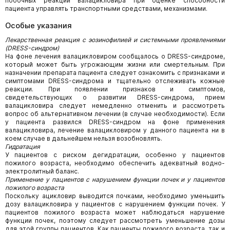
побочных реакций валацикловира при оценке способности
пациента управлять транспортными средствами, механизмами.
Особые указания
Лекарственная реакция с эозинофилией и системными проявлениями
(
DRESS-синдром)
На фоне лечения валацикловиром сообщалось о DRESS-синдроме,
который может быть угрожающим жизни или смертельным. При
назначении препарата пациента следует ознакомить с признаками и
симптомами DRESS-синдрома и тщательно отслеживать кожные
реакции. При появлении признаков и симптомов,
свидетельствующих о развитии DRESS-синдрома, прием
валацикловира следует немедленно отменить и рассмотреть
вопрос об альтернативном лечении (в случае необходимости). Если
у пациента развился DRESS-синдром на фоне применения
валацикловира, лечение валацикловиром у данного пациента ни в
коем случае в дальнейшем нельзя возобновлять.
Гидратация
У пациентов с риском дегидратации, особенно у пациентов
пожилого возраста, необходимо обеспечить адекватный водно-
электролитный баланс.
Применение у пациентов с нарушением функции почек и у пациентов
пожилого возраста
Поскольку ацикловир выводится почками, необходимо уменьшить
дозу валацикловира у пациентов с нарушением функции почек. У
пациентов пожилого возраста может наблюдаться нарушение
функции почек, поэтому следует рассмотреть уменьшение дозы
для этой группы пациентов. Как пациенты пожилого возраста, так и