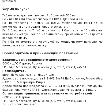
указания».
Форма выпуска
Таблетки, покрытые пленочной оболочкой, 500 мг.
По 7 или 10 таблеток в блистер из ПВХ/ПВДХ и фольги Al.
По 10 таблеток в банку из ПЭТФ, укупоренную крышкой из
полиэтилена с контролем первого вскрытия.
По 6 блистеров по 7 таблеток или по 1 блистеру по 10 таблеток
вместе с инструкцией по медицинскому применению помещают в
картонную пачку.
По 1 банке вместе с инструкцией по медицинскому применению
помещают в картонную пачку.
Производитель и принимающий претензии
Владелец регистрационного удостоверения
ООО «ШЛС Фарма», Россия
111024, г. Москва, ул. Душинская, д. 7, стр. 1, этаж 4, каб. 11.
Производитель
Шрея Лайф Саенсиз Пвт. Лтд., Индия
Адрес места производства 1: В-9/2, Эм.Ай.Ди.Си., Уолуж, Аурангабад
- 431 136, Махараштра, Индия.
Адрес места производства 2: Уч. 13, 14 и 15, Вилладж: Райпур, ПО.
Бхагванпер, Рурки 247 661, Дист. Харидвар, Уттаракханд, Индия.
Организация, принимающая претензии от потребителей
ООО «ШЛС Фарма»
111024, г. Москва, ул. Душинская, д. 7, стр. 1, этаж 4, каб. 11.
Тел.: +7 (495) 970-15-80