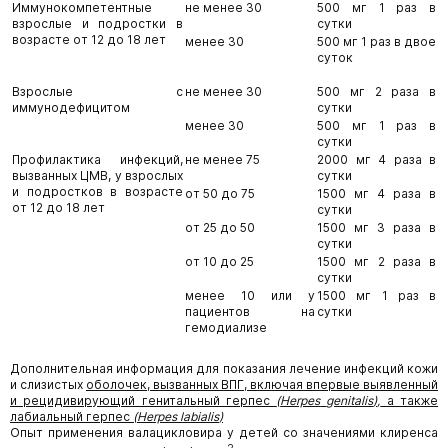
Иммунокомпетентные
не менее 30
500 мг 1 раз в
взрослые и подростки в
сутки
возрасте от 12 до 18 лет
менее 30
500 мг 1 раз в двое
суток
Взрослые с
не менее 30
500 мг 2 раза в
иммунодефицитом
сутки
менее 30
500 мг 1 раз в
сутки
Профилактика инфекций,
не менее 75
2000 мг 4 раза в
вызванных ЦМВ, у взрослых
сутки
и подростков в возрасте
от 50 до 75
1500 мг 4 раза в
от 12 до 18 лет
сутки
от 25 до 50
1500 мг 3 раза в
сутки
от 10 до 25
1500 мг 2 раза в
сутки
менее 10 или у
1500 мг 1 раз в
пациентов на
сутки
гемодиализе
Дополнительная информация для показания лечение инфекций кожи
и слизистых
оболочек, вызванных ВПГ, включая впервые выявленный
и рецидивирующий генитальный герпес
(
Herpes
genitalis
),
а также
лабиальный герпес
(
Herpes
labialis
)
Опыт применения валацикловира у детей со значениями клиренса