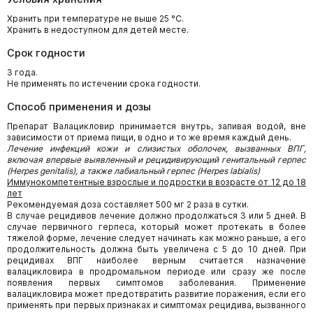
Хранить при температуре не выше 25 °С.
Хранить в недоступном для детей месте.
Срок годности
3 года.
Не применять по истечении срока годности.
Способ применения и дозы
Препарат Валацикловир принимается внутрь, запивая водой, вне
зависимости от приема пищи, в одно и то же время каждый день.
Лечение инфекций кожи и слизистых оболочек, вызванных ВПГ,
включая впервые выявленный и рецидивирующий генитальный герпес
(
Herpes
genitalis
), а также лабиальный герпес
(
Herpes
labialis
)
Иммунокомпетентные взрослые и подростки в возрасте от 12 до 18
лет
Рекомендуемая доза составляет 500 мг 2 раза в сутки.
В случае рецидивов лечение должно продолжаться 3 или 5 дней. В
случае первичного герпеса, который может протекать в более
тяжелой форме, лечение следует начинать как можно раньше, а его
продолжительность должна быть увеличена с 5 до 10 дней. При
рецидивах ВПГ наиболее верным считается назначение
валацикловира в продромальном периоде или сразу же после
появления первых симптомов заболевания. Применение
валацикловира может предотвратить развитие поражения, если его
применять при первых признаках и симптомах рецидива, вызванного