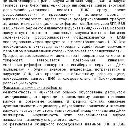
цитомегаловируса (ЦМВ), вируса Эпштейна-Барра (ВЭБ) и вируса
герпеса века 6-го типа. Ацикловир ингибирует синтез вирусной
дезоксирибонуклеиновой кислоты (ДНК) сразу после
фосфорилирования и превращения в активную форму -
ацикловиртрифосфат. Первая стадия фосфорилирования требует
активности вирус-специфических ферментов. Для вирусов ВПГ, ВЗВ
и ВЭБ таким ферментом является вирусная тимидинкиназа, которая
присутствует только в пораженных вирусом клетках. Частично
селективность фосфорилирования поддерживается у ЦМВ
опосредованно через продукт гена фосфотрансферазы UL97. Эта
необходимость активации ацикловира специфическим вирусным
ферментом в значительной степени объясняет его селективность.
Процесс фосфорилирования ацикловира (превращение из моно- в
трифосфат) завершается клеточными киназами.
Ацикловиртрифосфат конкурентно ингибирует вирусную ДНК-
полимеразу и, будучи аналогом нуклеозида, встраивается в
вирусную ДНК, что приводит к облигатному разрыву цепи,
прекращению синтеза ДНК и, следовательно, к блокированию
репликации вируса.
Фармакодинамические эффекты
Резистентность к ацикловиру обычно обусловлена дефицитом
тимидинкиназы, что приводит к чрезмерному распространению
вируса в организме хозяина. В редких случаях снижение
чувствительности к ацикловиру обусловлено появлением штаммов
вируса с нарушением структуры вирусной тимидинкиназы или ДНК-
полимеразы. Вирулентность этих разновидностей вируса
напоминает таковую у его дикого штамма.
По результатам обширного исследования штаммов ВПГ и ВЗВ,