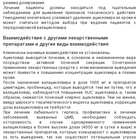
режима дозирования.
Лечение
: пациенты должны находиться под тщательным
наблюдением для выявления признаков токсического действия.
Гемодиализ значительно усиливает удаление ацикловира из крови и
может считаться методом выбора при ведении пациентов с
передозировкой валацикловира.
Взаимодействие с другими лекарственными
препаратами и другие виды взаимодействия
Клинически значимые взаимодействия не установлены.
Ацикловир выводится почками, в основном в неизмененном виде
посредством активной почечной секреции. Сочетанное
применение лекарственных средств с этим механизмом выведения
может привести к повышению концентрации ацикловира в плазме
крови.
После назначения валацикловира в дозе 1000 мг и препаратов
циметидин, пробенецид, которые выводятся тем же путем, что и
валацикловир, наблюдается повышение AUC ацикловира и, таким
образом, снижается почечный клиренс ацикловира. Тем не менее,
ввиду широкого терапевтического индекса ацикловира, коррекции
дозы валацикловира не требуется.
При лечении лабиального герпеса, профилактике и лечении
заболеваний, вызванных ЦМВ, необходимо соблюдать
осторожность в случае одновременного применения
валацикловира в более высоких дозах (4000 мг в сутки и выше) и
лекарственных препаратов, которые конкурируют с ацикловиром
за путь выведения, так как существует потенциальная угроза