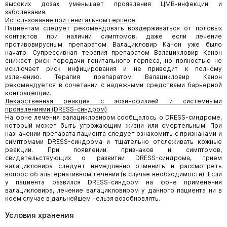
высоких дозах уменьшает проявления ЦМВ-инфекции и
заболевания.
Использование при генитальном герпесе
Пациентам следует рекомендовать воздерживаться от половых
контактов при наличии симптомов, даже если лечение
противовирусным препаратом Валацикловир Канон уже было
начато. Супрессивная терапия препаратом Валацикловир Канон
снижает риск передачи генитального герпеса, но полностью не
исключает риск инфицирования и не приводит к полному
излечению. Терапия препаратом Валацикловир Канон
рекомендуется в сочетании с надежными средствами барьерной
контрацепции.
Лекарственная реакция с эозинофилией и системными
проявлениями (DRESS-синдром)
На фоне лечения валацикловиром сообщалось о DRESS-синдроме,
который может быть угрожающим жизни или смертельным. При
назначении препарата пациента следует ознакомить с признаками и
симптомами DRESS-синдрома и тщательно отслеживать кожные
реакции. При появлении признаков и симптомов,
свидетельствующих о развитии DRESS-синдрома, прием
валацикловира следует немедленно отменить и рассмотреть
вопрос об альтернативном лечении (в случае необходимости). Если
у пациента развился DRESS-синдром на фоне применения
валацикловира, лечение валацикловиром у данного пациента ни в
коем случае в дальнейшем нельзя возобновлять.
Условия хранения