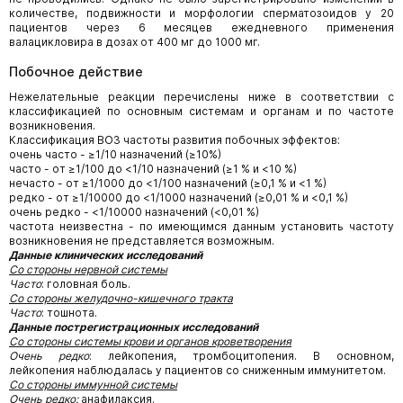
количестве, подвижности и морфологии сперматозоидов у 20
пациентов через 6 месяцев ежедневного применения
валацикловира в дозах от 400 мг до 1000 мг.
Побочное действие
Нежелательные реакции перечислены ниже в соответствии с
классификацией по основным системам и органам и по частоте
возникновения.
Классификация ВОЗ частоты развития побочных эффектов:
очень часто - ≥1/10 назначений (≥10%)
часто - от ≥1/100 до <1/10 назначений (≥1 % и <10 %)
нечасто - от ≥1/1000 до <1/100 назначений (≥0,1 % и <1 %)
редко - от ≥1/10000 до <1/1000 назначений (≥0,01 % и <0,1 %)
очень редко - <1/10000 назначений (<0,01 %)
частота неизвестна - по имеющимся данным установить частоту
возникновения не представляется возможным.
Данные клинических исследований
Со стороны
нервной системы
Часто
: головная боль.
Со стороны
желудочно-кишечного тракта
Часто
: тошнота.
Данные пострегистрационных исследований
Со стороны системы
крови и органов кроветворения
Очень редко
: лейкопения, тромбоцитопения. В основном,
лейкопения наблюдалась у пациентов со сниженным иммунитетом.
Со стороны
иммунной системы
Очень редко:
анафилаксия.