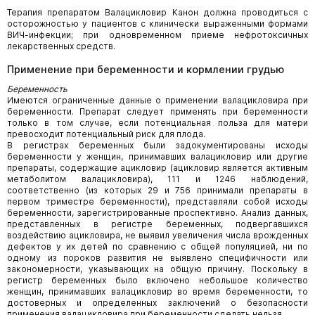
Терапия препаратом Валацикловир Канон должна проводиться с
осторожностью у пациентов с клинически выраженными формами
ВИЧ-инфекции; при одновременном приеме нефротоксичных
лекарственных средств.
Применение при беременности и кормлении грудью
Беременность
Имеются ограниченные данные о применении валацикловира при
беременности. Препарат следует применять при беременности
только в том случае, если потенциальная польза для матери
превосходит потенциальный риск для плода.
В регистрах беременных были задокументированы исходы
беременности у женщин, принимавших валацикловир или другие
препараты, содержащие ацикловир (ацикловир является активным
метаболитом валацикловира), 111 и 1246 наблюдений,
соответственно (из которых 29 и 756 принимали препараты в
первом триместре беременности), представляли собой исходы
беременности, зарегистрированные проспективно. Анализ данных,
представленных в регистре беременных, подвергавшихся
воздействию ацикловира, не выявил увеличения числа врожденных
дефектов у их детей по сравнению с общей популяцией, ни по
одному из пороков развития не выявлено специфичности или
закономерности, указывающих на общую причину. Поскольку в
регистр беременных было включено небольшое количество
женщин, принимавших валацикловир во время беременности, то
достоверных и определенных заключений о безопасности
применения валацикловира при беременности сделать нельзя.