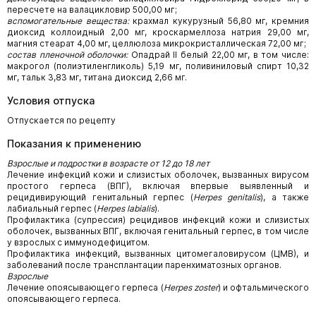
пересчете на валацикловир 500,00 мг;
вспомогательные вещества:
крахмал кукурузный 56,80 мг, кремния
диоксид коллоидный 2,00 мг, кроскармеллоза натрия 29,00 мг,
магния стеарат 4,00 мг, целлюлоза микрокристаллическая 72,00 мг;
состав пленочной оболочки:
Опадрай II белый 22,00 мг, в том числе:
макрогол (полиэтиленгликоль) 5,19 мг, поливиниловый спирт 10,32
мг, тальк 3,83 мг, титана диоксид 2,66 мг.
Условия отпуска
Отпускается по рецепту
Показания к применению
Взрослые и подростки в возрасте от 12 до 18 лет
Лечение инфекций кожи и слизистых оболочек, вызванных вирусом
простого герпеса (ВПГ), включая впервые выявленный и
рецидивирующий генитальный герпес (
Herpes genitalis
), а также
лабиальный герпес (
Herpes labialis
).
Профилактика (супрессия) рецидивов инфекций кожи и слизистых
оболочек, вызванных ВПГ, включая генитальный герпес, в том числе
у взрослых с иммунодефицитом.
Профилактика инфекций, вызванных цитомегаловирусом (ЦМВ), и
заболеваний после трансплантации паренхиматозных органов.
Взрослые
Лечение опоясывающего герпеса (
Herpes zoster
) и офтальмического
опоясывающего герпеса.