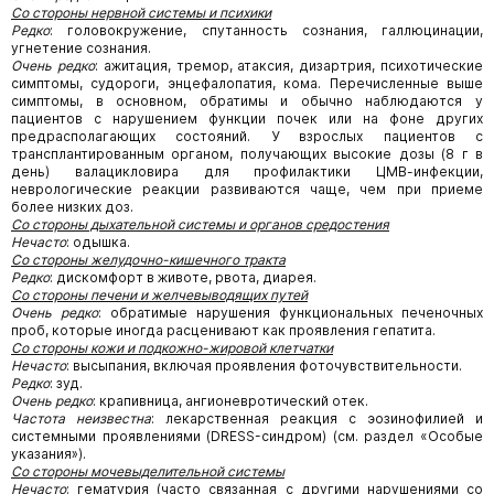
Со стороны нервной
системы и психики
Редко
: головокружение, спутанность сознания, галлюцинации,
угнетение сознания.
Очень редко
: ажитация, тремор, атаксия, дизартрия, психотические
симптомы, судороги, энцефалопатия, кома. Перечисленные выше
симптомы, в основном, обратимы и обычно наблюдаются у
пациентов с нарушением функции почек или на фоне других
предрасполагающих состояний. У взрослых пациентов с
трансплантированным органом, получающих высокие дозы (8 г в
день) валацикловира для профилактики ЦМВ-инфекции,
неврологические реакции развиваются чаще, чем при приеме
более низких доз.
Со стороны дыхательной
системы и органов средостения
Нечасто
: одышка.
Со стороны желудочно-кишечного тракта
Редко
: дискомфорт в животе, рвота, диарея.
Со стороны
печени и желчевыводящих путей
Очень редко
: обратимые нарушения функциональных печеночных
проб, которые иногда расценивают как проявления гепатита.
Со стороны кожи и подкожно-жировой клетчатки
Нечасто
: высыпания, включая проявления фоточувствительности.
Редко
: зуд.
Очень редко
: крапивница, ангионевротический отек.
Частота неизвестна
: лекарственная реакция с эозинофилией и
системными проявлениями (DRESS-синдром) (см. раздел «Особые
указания»).
Со стороны
мочевыделительной системы
Нечасто
: гематурия (часто связанная с другими нарушениями со