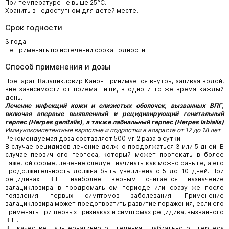
При температуре не выше 25°С.
Хранить в недоступном для детей месте.
Срок годности
3 года.
Не применять по истечении срока годности.
Способ применения и дозы
Препарат Валацикловир Канон принимается внутрь, запивая водой,
вне зависимости от приема пищи, в одно и то же время каждый
день.
Лечение инфекций кожи и слизистых оболочек, вызванных ВПГ,
включая впервые выявленный и рецидивирующий генитальный
герпес (Herpes genitalis), а также лабиальный герпес (Herpes labialis)
Иммунокомпетентные взрослые и подростки в возрасте от 12 до 18 лет
Рекомендуемая доза составляет 500 мг 2 раза в сутки.
В случае рецидивов лечение должно продолжаться 3 или 5 дней. В
случае первичного герпеса, который может протекать в более
тяжелой форме, лечение следует начинать как можно раньше, а его
продолжительность должна быть увеличена с 5 до 10 дней. При
рецидивах ВПГ наиболее верным считается назначение
валацикловира в продромальном периоде или сразу же после
появления первых симптомов заболевания. Применение
валацикловира может предотвратить развитие поражения, если его
применять при первых признаках и симптомах рецидива, вызванного
ВПГ.
В качестве альтернативного лечения лабиального герпеса