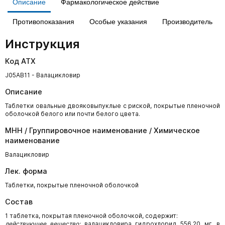
Описание
Фармакологическое действие
Противопоказания
Особые указания
Производитель
Инструкция
Код АТХ
J05AB11 - Валацикловир
Описание
Таблетки овальные двояковыпуклые с риской, покрытые пленочной
оболочкой белого или почти белого цвета.
МНН / Группировочное наименование / Химическое
наименование
Валацикловир
Лек. форма
Таблетки, покрытые пленочной оболочкой
Состав
1 таблетка, покрытая пленочной оболочкой, содержит:
действующее вещество:
валацикловира гидрохлорид 556,20 мг, в