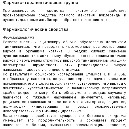
Фармако-терапевтическая группа
Противовирусные средства системного действия;
противовирусные средства прямого действия; нуклеозиды и
нуклеотиды, кроме ингибиторов обратной транскриптазы
Фармакологические свойства
Фармакодинамика
Резистентность к ацикловиру обычно обусловлена дефицитом
тимидинкиназы, что приводит к чрезмерному распространению
вируса в организме хозяина. В редких случаях снижение
чувствительности к ацикловиру обусловлено появлением штаммов
вируса с нарушением структуры вирусной тимидинкиназы или ДНК-
полимеразы. Вирулентность этих разновидностей вируса
напоминает таковую у его дикого штамма.
По результатам обширного исследования штаммов ВПГ и ВЗВ,
отобранных у пациентов, получавших терапию ацикловиром или
применявших его в целях профилактики, установлено, что вирусы с
пониженной чувствительностью к валацикловиру встречаются
крайне редко, но могут быть обнаружены в редких случаях у
пациентов с тяжелым нарушением иммунитета, например,
реципиентов трансплантата костного мозга или органа, пациентов,
получающих химиотерапию по поводу злокачественных
новообразований, и у ВИЧ-инфицированных.
Валацикловир способствует купированию болевого синдрома:
уменьшает его продолжительность и сокращает процент
пациентов с болями, вызванными опоясывающим герпесом,