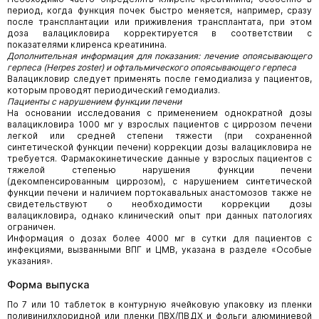
период, когда функция почек быстро меняется, например, сразу
после трансплантации или приживления трансплантата, при этом
доза валацикловира корректируется в соответствии с
показателями клиренса креатинина.
Дополнительная информация для показания: лечение опоясывающего
герпеса (Herpes zoster) и офтальмического опоясывающего герпеса
Валацикловир следует применять после гемодиализа у пациентов,
которым проводят периодический гемодиализ.
Пациенты с нарушением функции печени
На основании исследования с применением однократной дозы
валацикловира 1000 мг у взрослых пациентов с циррозом печени
легкой или средней степени тяжести (при сохраненной
синтетической функции печени) коррекции дозы валацикловира не
требуется. Фармакокинетические данные у взрослых пациентов с
тяжелой степенью нарушения функции печени
(декомпенсированным циррозом), с нарушением синтетической
функции печени и наличием портокавальных анастомозов также не
свидетельствуют о необходимости коррекции дозы
валацикловира, однако клинический опыт при данных патологиях
ограничен.
Информация о дозах более 4000 мг в сутки для пациентов с
инфекциями, вызванными ВПГ и ЦМВ, указана в разделе «Особые
указания».
Форма выпуска
По 7 или 10 таблеток в контурную ячейковую упаковку из пленки
поливинилхлоридной или пленки ПВХ/ПВДХ и фольги алюминиевой