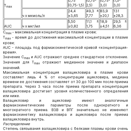
0,75
(0,75-
(0,75-
(1,5-
(0,75-1,5)
2,5)
3,0)
3,0)
Т
mах
24,4
49,3 ±
83,9
131
ч х мкмоль/л
±3,65
7,77
±20,1
±28,3
5,50
11,1 ±
18,9
29,5 ±
AUC
ч х мкг/мл
±0,82
1,75
±4,51
6,36
С
- максимальная концентрация в плазме крови;
mах
Т
- время до достижения максимальной концентрации в плазме
max
крови;
AUC - площадь под фармакокинетической кривой «концентрация-
время».
Значение С
и AUC отражают среднее стандартное отклонение.
mах
Значения для Т
отражают медианное значение и диапазон
mах
значений.
Максимальная концентрация валацикловира в плазме крови
составляет лишь 4 % от концентрации ацикловира, медиана
времени ее достижения составляет от 30 до 100 мин после приема
препарата. Через 3 часа после приема препарата концентрация
валацикловира достигает уровня количественного определения
или ниже.
Валацикловир и ацикловир имеют аналогичные
фармакокинетические параметры после однократного и
многократного приема. ВЗВ и ВПГ значительно не изменяют
фармакокинетику валацикловира и ацикловира после приема
валацикловира внутрь.
Распределение
Степень связывания валацикловира с белками плазмы крови очень