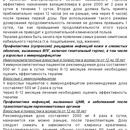
эффективно назначение валацикловира в дозе 2000 мг 2 раза в
сутки в течение 1 суток. Вторая доза должна быть принята
приблизительно через 12 часов (но не раньше, чем через 6 часов)
после приема первой дозы. При использовании такого режима
дозирования продолжительность лечения не должна превышать 1
сутки, так как превышение продолжительности этого курса
лечения не приводит к дополнительной клинической пользе.
Терапия должна быть начата при появлении самых ранних симптомов
лабиального герпеса (т.е. пощипывание, зуд, жжение).
Профилактика (супрессия) рецидивов инфекций кожи и слизистых
оболочек, вызванных ВПГ, включая генитальный герпес, в том числе
у взрослых с иммунодефицитом
Иммунокомпетентные взрослые и подростки в возрасте от 12 до 18 лет
У иммунокомпетентных пациентов рекомендуемая доза составляет
500 мг 1 раз в сутки. Через 6-12 месяцев лечения необходимо
оценить эффективность терапии.
Взрослые с иммунодефицитом
У взрослых пациентов с иммунодефицитом рекомендуемая доза
составляет 500 мг 2 раза в сутки.
Через 6-12 месяцев лечения необходимо оценить эффективность
терапии.
Профилактика инфекций, вызванных ЦМВ, и заболеваний после
трансплантации паренхиматозных органов
Взрослые и подростки в возрасте от 12 до 18 лет
Рекомендуемая доза составляет 2000 мг 4 раза в сутки,
назначается как можно раньше, после трансплантации. Дозу
следует снижать в зависимости от клиренса креатинина.
Продолжительность лечения обычно составляет 90 дней, но у