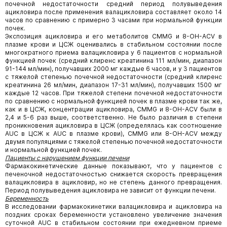
почечной недостаточности средний период полувыведения
ацикловира после применения валацикловира составляет около 14
часов по сравнению с примерно 3 часами при нормальной функции
почек.
Экспозиция ацикловира и его метаболитов CMMG и 8-OH-ACV в
плазме крови и ЦСЖ оценивались в стабильном состоянии после
многократного приема валацикловира у 6 пациентов с нормальной
функцией почек (средний клиренс креатинина 111 мл/мин, диапазон
91-144 мл/мин), получавших 2000 мг каждые 6 часов, и у 3 пациентов
с тяжелой степенью почечной недостаточности (средний клиренс
креатинина 26 мл/мин, диапазон 17-31 мл/мин), получавших 1500 мг
каждые 12 часов. При тяжелой степени почечной недостаточности
по сравнению с нормальной функцией почек в плазме крови так же,
как и в ЦСЖ, концентрации ацикловира, CMMG и 8-OH-ACV были в
2,4 и 5-6 раз выше, соответственно. Не было различия в степени
проникновения ацикловира в ЦСЖ (определялась как соотношение
AUC в ЦСЖ к AUC в плазме крови), CMMG или 8-OH-ACV между
двумя популяциями с тяжелой степенью почечной недостаточности
и нормальной функцией почек.
Пациенты с нарушением функции печени
Фармакокинетические данные показывают, что у пациентов с
печеночной недостаточностью снижается скорость превращения
валацикловира в ацикловир, но не степень данного превращения.
Период полувыведения ацикловира не зависит от функции печени.
Беременность
В исследовании фармакокинетики валацикловира и ацикловира на
поздних сроках беременности установлено увеличение значения
суточной AUC в стабильном состоянии при ежедневном приеме