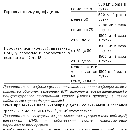
500 мг 2 раза в
не менее 30
сутки
Взрослые с иммунодефицитом
500 мг 1 раз в
менее 30
сутки
2000 мг 4 раза
не менее 75
в сутки
1500 мг 4 раза
от 50 до 75
в сутки
1500 мг 3 раза
Профилактика инфекций, вызванных
от 25 до 50
в сутки
ЦМВ, у взрослых и подростков в
1500 мг 2 раза
возрасте от 12 до 18 лет
от 10 до 25
в сутки
менее 10 или
у пациентов
1500 мг 1 раз в
на
сутки
гемодиализе
Дополнительная информация для показания: лечение инфекций кожи и
слизистых оболочек, вызванных ВПГ, включая впервые выявленный и
рецидивирующий генитальный герпес (Herpes genitalis), а также
лабиальный герпес (Herpes labialis)
Опыт применения валацикловира у детей со значениями клиренса
2
креатинина менее 50 мл/мин/1,73 м
отсутствует.
Дополнительная информация для показания: профилактика инфекций,
вызванных ЦМВ, и заболеваний после трансплантации
паренхиматозных органов
Необходимо часто определять клиренс креатинина, особенно в