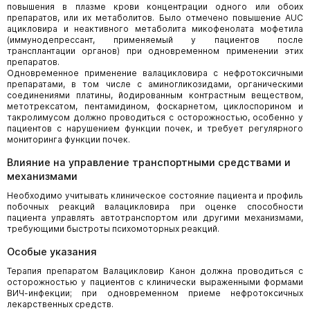
повышения в плазме крови концентрации одного или обоих
препаратов, или их метаболитов. Было отмечено повышение AUC
ацикловира и неактивного метаболита микофенолата мофетила
(иммунодепрессант, применяемый у пациентов после
трансплантации органов) при одновременном применении этих
препаратов.
Одновременное применение валацикловира с нефротоксичными
препаратами, в том числе с аминогликозидами, органическими
соединениями платины, йодированным контрастным веществом,
метотрексатом, пентамидином, фоскарнетом, циклоспорином и
такролимусом должно проводиться с осторожностью, особенно у
пациентов с нарушением функции почек, и требует регулярного
мониторинга функции почек.
Влияние на управление транспортными средствами и
механизмами
Необходимо учитывать клиническое состояние пациента и профиль
побочных реакций валацикловира при оценке способности
пациента управлять автотранспортом или другими механизмами,
требующими быстроты психомоторных реакций.
Особые указания
Терапия препаратом Валацикловир Канон должна проводиться с
осторожностью у пациентов с клинически выраженными формами
ВИЧ-инфекции; при одновременном приеме нефротоксичных
лекарственных средств.