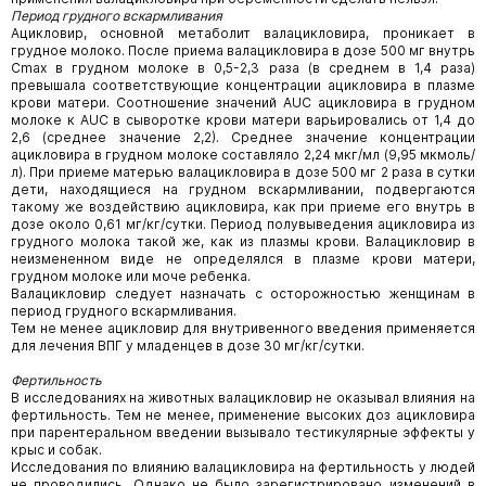
Период грудного вскармливания
Ацикловир, основной метаболит валацикловира, проникает в
грудное молоко. После приема валацикловира в дозе 500 мг внутрь
Сmах в грудном молоке в 0,5-2,3 раза (в среднем в 1,4 раза)
превышала соответствующие концентрации ацикловира в плазме
крови матери. Соотношение значений AUC ацикловира в грудном
молоке к AUC в сыворотке крови матери варьировались от 1,4 до
2,6 (среднее значение 2,2). Среднее значение концентрации
ацикловира в грудном молоке составляло 2,24 мкг/мл (9,95 мкмоль/
л). При приеме матерью валацикловира в дозе 500 мг 2 раза в сутки
дети, находящиеся на грудном вскармливании, подвергаются
такому же воздействию ацикловира, как при приеме его внутрь в
дозе около 0,61 мг/кг/сутки. Период полувыведения ацикловира из
грудного молока такой же, как из плазмы крови. Валацикловир в
неизмененном виде не определялся в плазме крови матери,
грудном молоке или моче ребенка.
Валацикловир следует назначать с осторожностью женщинам в
период грудного вскармливания.
Тем не менее ацикловир для внутривенного введения применяется
для лечения ВПГ у младенцев в дозе 30 мг/кг/сутки.
Фертильность
В исследованиях на животных валацикловир не оказывал влияния на
фертильность. Тем не менее, применение высоких доз ацикловира
при парентеральном введении вызывало тестикулярные эффекты у
крыс и собак.
Исследования по влиянию валацикловира на фертильность у людей
не проводились. Однако не было зарегистрировано изменений в