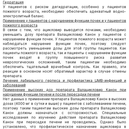
Гидратация
У пациентов с риском дегидратации, особенно у пациентов
пожилого возраста, необходимо обеспечить адекватный водно-
электролитный баланс.
Применение у пациентов с нарушением функции почек и у пациентов
пожилого возраста
В связи с тем, что ацикловир выводится почками, необходимо
уменьшить дозу препарата Валацикловир Канон у пациентов с
нарушением функции почек. У пациентов пожилого возраста может
наблюдаться нарушение функции почек, поэтому следует
рассмотреть уменьшение дозы для этой группы пациентов. Как
пациенты пожилого возраста, так и пациенты с нарушением функции
почек входят в группу повышенного риска развития
неврологических осложнений, таким пациентам необходимо
обеспечить тщательный врачебный контроль. Как правило, эти
реакции в основном носят обратимый характер в случае отмены
препарата.
Лечение лабиального герпеса и профилактика ЦМВ-инфекций и
заболеваний
Применение высоких доз препарата Валацикловир Канон при
нарушении функции печени и после пересадки печени
Нет данных о применении препарата Валацикловир Канон в высоких
дозах (4000 мг в сутки и выше) у пациентов с заболеванием печени,
поэтому таким пациентам высокие дозы препарата Валацикловир
Канон должны назначаться с осторожностью. Специальные
исследования по изучению действия препарата Валацикловир
Канон при пересадке печени не проводились. Однако было
установлено, что профилактическое назначение ацикловира в