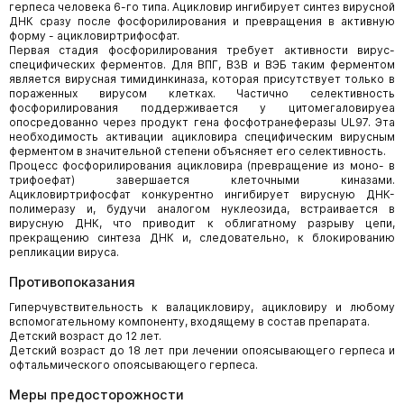
герпеса человека 6-го типа. Ацикловир ингибирует синтез вирусной
ДНК сразу после фосфорилирования и превращения в активную
форму - ацикловиртрифосфат.
Первая стадия фосфорилирования требует активности вирус-
специфических ферментов. Для ВПГ, ВЗВ и ВЭБ таким ферментом
является вирусная тимидинкиназа, которая присутствует только в
пораженных вирусом клетках. Частично селективность
фосфорилирования поддерживается у цитомегаловируеа
опосредованно через продукт гена фосфотранеферазы UL97. Эта
необходимость активации ацикловира специфическим вирусным
ферментом в значительной степени объясняет его селективность.
Процесс фосфорилирования ацикловира (превращение из моно- в
трифоефат) завершается клеточными киназами.
Ацикловиртрифосфат конкурентно ингибирует вирусную ДНК-
полимеразу и, будучи аналогом нуклеозида, встраивается в
вирусную ДНК, что приводит к облигатному разрыву цепи,
прекращению синтеза ДНК и, следовательно, к блокированию
репликации вируса.
Противопоказания
Гиперчувствительность к валацикловиру, ацикловиру и любому
вспомогательному компоненту, входящему в состав препарата.
Детский возраст до 12 лет.
Детский возраст до 18 лет при лечении опоясывающего герпеса и
офтальмического опоясывающего герпеса.
Меры предосторожности