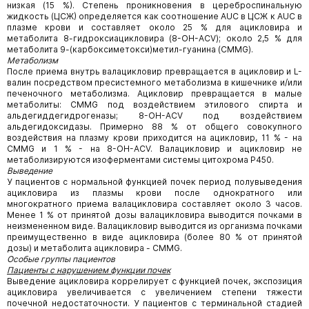
низкая (15 %). Степень проникновения в цереброспинальную
жидкость (ЦСЖ) определяется как соотношение AUC в ЦСЖ к AUC в
плазме крови и составляет около 25 % для ацикловира и
метаболита 8-гидроксиацикловира (8-OH-ACV); около 2,5 % для
метаболита 9-(карбоксиметокси)метил-гуанина (CMMG).
Метаболизм
После приема внутрь валацикловир превращается в ацикловир и L-
валин посредством пресистемного метаболизма в кишечнике и/или
печеночного метаболизма. Ацикловир превращается в малые
метаболиты: CMMG под воздействием этилового спирта и
альдегиддегидрогеназы; 8-OH-ACV под воздействием
альдегидоксидазы. Примерно 88 % от общего совокупного
воздействия на плазму крови приходится на ацикловир, 11 % - на
CMMG и 1 % - на 8-OH-ACV. Валацикловир и ацикловир не
метаболизируются изоферментами системы цитохрома Р450.
Выведение
У пациентов с нормальной функцией почек период полувыведения
ацикловира из плазмы крови после однократного или
многократного приема валацикловира составляет около 3 часов.
Менее 1 % от принятой дозы валацикловира выводится почками в
неизмененном виде. Валацикловир выводится из организма почками
преимущественно в виде ацикловира (более 80 % от принятой
дозы) и метаболита ацикловира - CMMG.
Особые группы пациентов
Пациенты с нарушением функции почек
Выведение ацикловира коррелирует с функцией почек, экспозиция
ацикловира увеличивается с увеличением степени тяжести
почечной недостаточности. У пациентов с терминальной стадией