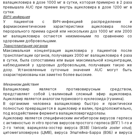
валацикловира в дозе 1000 мг в сутки, которая примерно в 2 раза
превышала AUC при приеме внутрь ацикловира в дозе 1200 мг в
сутки.
ВИЧ-инфекция
У пациентов с ВИЧ-инфекцией распределение и
фармакокинетические характеристики ацикловира после
перорального приема одной или нескольких доз 1000 мг или 2000
мг валацикловира остаются неизменными по сравнению со
здоровыми добровольцами.
Трансплантация органов
Максимальная концентрация ацикловира у пациентов после
трансплантации органов, получавших 2000 мг валацикловира 4 раза
в сутки, была сопоставима или выше максимальной концентрации,
наблюдаемой у здоровых добровольцев, получавших такую же
дозу. Установленные суточные значения AUC могут быть
охарактеризованы как заметно более высокие.
Механизм действия
Валацикловир является противовирусным средством,
представляет собой L-валиновый сложный эфир ацикловира.
Ацикловир является аналогом пуринового нуклеозида (гуанина).
В организме человека валацикловир быстро и практически
полностью превращается в ацикловир и валин, предположительно,
под воздействием фермента валацикловиргидролазы.
Ацикловир является специфическим ингибитором вирусов герпеса
с активностью in vitro против вирусов простого герпеса (ВПГ) 1-го и
2-го типов; варицелла-зостер вируса (ВЗВ) (
Varicella zoster virus
);
цитомегаловируеа (ЦМВ), вируса Эпштейна-Барра (ВЭБ) и вируса