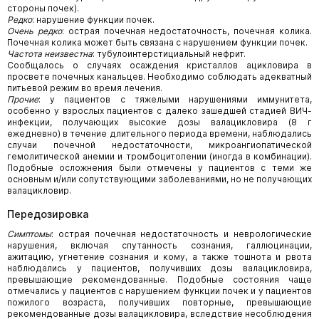
стороны почек).
Редко
: нарушение функции почек.
Очень редко
: острая почечная недостаточность, почечная колика.
Почечная колика может быть связана с нарушением функции почек.
Частота неизвестна
: тубулоинтерстициальный нефрит.
Сообщалось о случаях осаждения кристаллов ацикловира в
просвете почечных канальцев. Необходимо соблюдать адекватный
питьевой режим во время лечения.
Прочие
: у пациентов с тяжелыми нарушениями иммунитета,
особенно у взрослых пациентов с далеко зашедшей стадией ВИЧ-
инфекции, получающих высокие дозы валацикловира (8 г
ежедневно) в течение длительного периода времени, наблюдались
случаи почечной недостаточности, микроангиопатической
гемолитической анемии и тромбоцитопении (иногда в комбинации).
Подобные осложнения были отмечены у пациентов с теми же
основным и/или сопутствующими заболеваниями, но не получающих
валацикловир.
Передозировка
Симптомы
: острая почечная недостаточность и неврологические
нарушения, включая спутанность сознания, галлюцинации,
ажитацию, угнетение сознания и кому, а также тошнота и рвота
наблюдались у пациентов, получивших дозы валацикловира,
превышающие рекомендованные. Подобные состояния чаще
отмечались у пациентов с нарушением функции почек и у пациентов
пожилого возраста, получивших повторные, превышающие
рекомендованные дозы валацикловира, вследствие несоблюдения