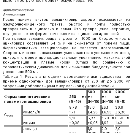
включая острую постгерпетическую невралгию.
Фармакокинетика
Всасывание
После приема внутрь валацикловир хорошо всасывается из
желудочно-кишечного тракта, быстро и почти полностью
превращаясь в ацикловир и валин. Это превращение, вероятно,
осуществляется ферментом печени валацикловиргидролазой.
При приеме валацикловира в дозе от 1000 мг биодоступность
ацикловира составляет 54 % и не снижается от приема пищи.
Фармакокинетика валацикловира не является дозозависимой.
Скорость и степень всасывания уменьшаются с увеличением дозы,
приводя к менее пропорциональному увеличению максимальной
концентрации в плазме крови (Сmах) по сравнению с
терапевтическим диапазоном доз и снижению биодоступности при
дозах выше 500 мг.
Таблица 1. Результаты оценки фармакокинетики ацикловира при
приеме однократных доз валацикловира от 250 мг до 2000 мг
здоровыми добровольцами с нормальной функцией печени
500
1000
2000
Фармакокинетические
250 мг
мг
мг
мг
параметры ацикловира
(N=15)
(N=15)
(N=15)
(N=8)
9,78 ±
15,0
23,1
36,9
мкмоль/л
1,71
±4,23
±8,53
±6,36
С
mах
2,20
3,37
5,20 ±
8,30 ±
мкг/мл
±0,38
±0,95
1,92
1,43
часы (ч)
1,0
2,0
2,0