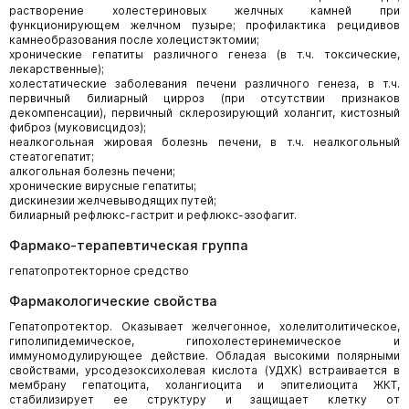
растворение холестериновых желчных камней при
функционирующем желчном пузыре; профилактика рецидивов
камнеобразования после холецистэктомии;
хронические гепатиты различного генеза (в т.ч. токсические,
лекарственные);
холестатические заболевания печени различного генеза, в т.ч.
первичный билиарный цирроз (при отсутствии признаков
декомпенсации), первичный склерозирующий холангит, кистозный
фиброз (муковисцидоз);
неалкогольная жировая болезнь печени, в т.ч. неалкогольный
стеатогепатит;
алкогольная болезнь печени;
хронические вирусные гепатиты;
дискинезии желчевыводящих путей;
билиарный рефлюкс-гастрит и рефлюкс-эзофагит.
Фармако-терапевтическая группа
гепатопротекторное средство
Фармакологические свойства
Гепатопротектор. Оказывает желчегонное, холелитолитическое,
гиполипидемическое, гипохолестеринемическое и
иммуномодулирующее действие. Обладая высокими полярными
свойствами, урсодезоксихолевая кислота (УДХК) встраивается в
мембрану гепатоцита, холангиоцита и эпителиоцита ЖКТ,
стабилизирует ее структуру и защищает клетку от