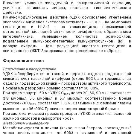
Вызывает усиление желудочной и панкреатической секреции,
усиливает активность липазы, оказывает гипогликемическое
действие.
Иммуномодулирующее действие УДХК обусловлено угнетением
экспрессии антигенов гистосовместимости - HLA-1 - на мембранах
гепатоцитов и HLA-2 - на холангиоцитах, нормализацией
естественной киллерной активности лимфоцитов, образованием
интерлейкина-2, уменьшением количества эозинофилов,
подавлением иммунокомпетентных иммуноглобулинов (Ig), в
первую очередь - IgM; регуляцией апоптоза гепатоцитов и
эпителиоцитов ЖКТ. Задерживает прогрессирование фиброза.
Фармакокинетика
Всасывание и распределение
УДХК абсорбируется в тощей и верхних отделах подвздошной
кишки за счет пассивной диффузии (около 90%), а в терминальных
отделах подвздошной кишки - посредством активного транспорта.
Показатель резорбции обычно составляет 60-80%.
При приеме внутрь 50 мг УДХК С
через 30, 60, 90 мин составляет
max
3.8 ммоль/л, 5.5 ммоль/л и 3.7 ммоль/л соответственно. Время
достижения С
составляет 1-3 ч. Связывание с белками плазмы
max
высокое - до 96-99%. Проникает через плацентарный барьер.
При систематическом приеме препарата УДХК становится основной
желчной кислотой в сыворотке крови.
Метаболизм и выведение
Метаболизируется в печени (клиренс при "первом прохождении"
через печень составляет до 60%) в тауриновый и глициновый