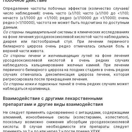
Побочное действие
Определение частоты побочных эффектов (количество случаев/
число наблюдений): очень часто (≥1/10); часто (≥1/100 до <1/10);
нечасто (≥1/1000 до <1/100); редко (≥1/10000 до <1/1000); очень
редко (<1/10000), частота не может быть подсчитана по доступным
данным.
Со стороны пищеварительной системы:
в клинических исследованиях
на фоне лечения урсодезоксихолевой кислотой часто наблюдались
диарея или пастообразный стул. При лечении первичного
билиарного цирроза очень редко отмечалась сильная боль в
верхней части живота.
Со стороны печени и желчевыводящих путей:
на фоне лечения
урсодезоксихолевой кислотой в очень редких случаях
наблюдалось кальцинирование желчных камней. При лечении
первичного билиарного цирроза на поздних стадиях в очень редких
случаях отмечалась декомпенсация цирроза печени, которая
регрессировала после прекращения лечения.
Со стороны кожи и подкожных тканей:
в очень редких случаях может
наблюдаться крапивница.
Взаимодействие с другими лекарственными
препаратами и другие виды взаимодействия
Не следует применять одновременно с антацидами, содержащими
алюминий, ионообменные смолы (колестирамин, колестипол),
поскольку возможно снижение абсорбции урсодезоксихолевой
кислоты. В случае необходимости эти препараты следует
принимать за 2 ч до или через 2 ч после приема УДХК.