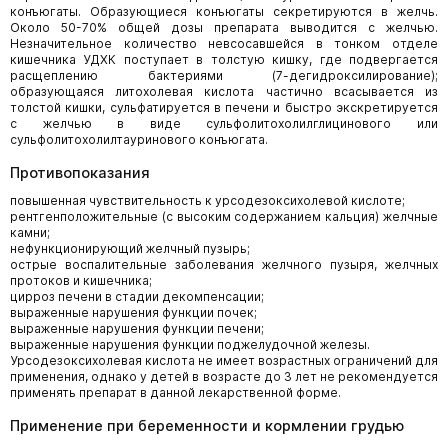
конъюгаты. Образующиеся конъюгаты секретируются в желчь.
Около 50-70% общей дозы препарата выводится с желчью.
Незначительное количество невсосавшейся в тонком отделе
кишечника УДХК поступает в толстую кишку, где подвергается
расщеплению бактериями (7-дегидроксилирование);
образующаяся литохолевая кислота частично всасывается из
толстой кишки, сульфатируется в печени и быстро экскретируется
с желчью в виде сульфолитохолилглицинового или
сульфолитохолилтауринового конъюгата.
Противопоказания
повышенная чувствительность к урсодезоксихолевой кислоте;
рентгенположительные (с высоким содержанием кальция) желчные
камни;
нефункционирующий желчный пузырь;
острые воспалительные заболевания желчного пузыря, желчных
протоков и кишечника;
цирроз печени в стадии декомпенсации;
выраженные нарушения функции почек;
выраженные нарушения функции печени;
выраженные нарушения функции поджелудочной железы.
Урсодезоксихолевая кислота не имеет возрастных ограничений для
применения, однако у детей в возрасте до 3 лет не рекомендуется
применять препарат в данной лекарственной форме.
Применение при беременности и кормлении грудью