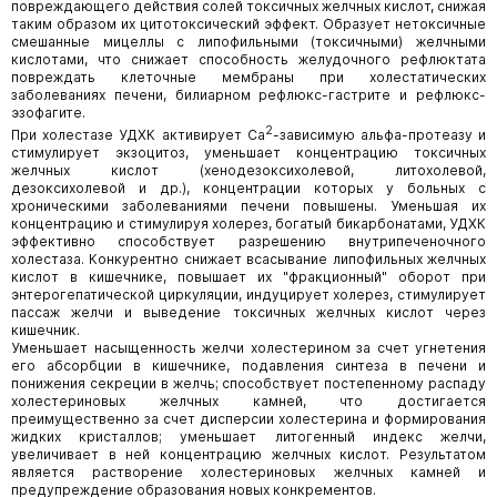
повреждающего действия солей токсичных желчных кислот, снижая
таким образом их цитотоксический эффект. Образует нетоксичные
смешанные мицеллы с липофильными (токсичными) желчными
кислотами, что снижает способность желудочного рефлюктата
повреждать клеточные мембраны при холестатических
заболеваниях печени, билиарном рефлюкс-гастрите и рефлюкс-
эзофагите.
2
При холестазе УДХК активирует Са
-зависимую альфа-протеазу и
стимулирует экзоцитоз, уменьшает концентрацию токсичных
желчных кислот (хенодезоксихолевой, литохолевой,
дезоксихолевой и др.), концентрации которых у больных с
хроническими заболеваниями печени повышены. Уменьшая их
концентрацию и стимулируя холерез, богатый бикарбонатами, УДХК
эффективно способствует разрешению внутрипеченочного
холестаза. Конкурентно снижает всасывание липофильных желчных
кислот в кишечнике, повышает их "фракционный" оборот при
энтерогепатической циркуляции, индуцирует холерез, стимулирует
пассаж желчи и выведение токсичных желчных кислот через
кишечник.
Уменьшает насыщенность желчи холестерином за счет угнетения
его абсорбции в кишечнике, подавления синтеза в печени и
понижения секреции в желчь; способствует постепенному распаду
холестериновых желчных камней, что достигается
преимущественно за счет дисперсии холестерина и формирования
жидких кристаллов; уменьшает литогенный индекс желчи,
увеличивает в ней концентрацию желчных кислот. Результатом
является растворение холестериновых желчных камней и
предупреждение образования новых конкрементов.