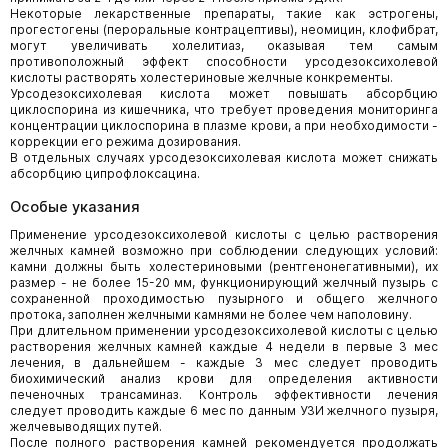
Некоторые лекарственные препараты, такие как эстрогены,
прогестогены (пероральные контрацептивы), неомицин, клофибрат,
могут увеличивать холелитиаз, оказывая тем самым
противоположный эффект способности урсодезоксихолевой
кислоты растворять холестериновые желчные конкременты.
Урсодезоксихолевая кислота может повышать абсорбцию
циклоспорина из кишечника, что требует проведения мониторинга
концентрации циклоспорина в плазме крови, а при необходимости -
коррекции его режима дозирования.
В отдельных случаях урсодезоксихолевая кислота может снижать
абсорбцию ципрофлоксацина.
Особые указания
Применение урсодезоксихолевой кислоты с целью растворения
желчных камней возможно при соблюдении следующих условий:
камни должны быть холестериновыми (рентгенонегативными), их
размер - не более 15-20 мм, функционирующий желчный пузырь с
сохраненной проходимостью пузырного и общего желчного
протока, заполнен желчными камнями не более чем наполовину.
При длительном применении урсодезоксихолевой кислоты с целью
растворения желчных камней каждые 4 недели в первые 3 мес
лечения, в дальнейшем - каждые 3 мес следует проводить
биохимический анализ крови для определения активности
печеночных трансаминаз. Контроль эффективности лечения
следует проводить каждые 6 мес по данным УЗИ желчного пузыря,
желчевыводящих путей.
После полного растворения камней рекомендуется продолжать