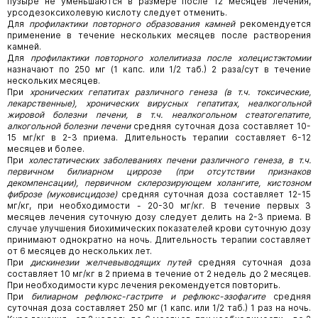
пузыре не уменьшаются в размере после 12 месяцев лечения,
урсодезоксихолевую кислоту следует отменить.
Для
профилактики повторного образования камней
рекомендуется
применение в течение нескольких месяцев после растворения
камней.
Для
профилактики повторного холелитиаза после холецистэктомии
назначают по 250 мг (1 капс. или 1/2 таб.) 2 раза/сут в течение
нескольких месяцев.
При
хронических гепатитах различного генеза (в т.ч. токсические,
лекарственные), хронических вирусных гепатитах, неалкогольной
жировой болезни печени, в т.ч. неалкогольном стеатогепатите,
алкогольной болезни печени
средняя суточная доза составляет 10-
15 мг/кг в 2-3 приема. Длительность терапии составляет 6-12
месяцев и более.
При
холестатических заболеваниях печени различного генеза, в т.ч.
первичном билиарном циррозе (при отсутствии признаков
декомпенсации), первичном склерозирующем холангите, кистозном
фиброзе (муковисцидозе)
средняя суточная доза составляет 12-15
мг/кг, при необходимости - 20-30 мг/кг. В течение первых 3
месяцев лечения суточную дозу следует делить на 2-3 приема. В
случае улучшения биохимических показателей крови суточную дозу
принимают однократно на ночь. Длительность терапии составляет
от 6 месяцев до нескольких лет.
При
дискинезии желчевыводящих путей
средняя суточная доза
составляет 10 мг/кг в 2 приема в течение от 2 недель до 2 месяцев.
При необходимости курс лечения рекомендуется повторить.
При
билиарном рефлюкс-гастрите и рефлюкс-эзофагите
средняя
суточная доза составляет 250 мг (1 капс. или 1/2 таб.) 1 раз на ночь.