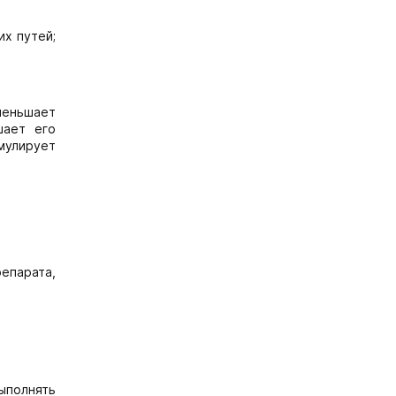
х путей;
уменьшает
шает его
мулирует
епарата,
выполнять