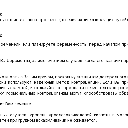
;
сутствие желчных протоков (атрезия желчевыводящих путей),
ю
еременели, или планируете беременность, перед началом пр
Вы беременны, за исключением случаев, когда его назначит в
зможность с Вашим врачом, поскольку женщинам детородного 
 они используют надежный метод контрацепции. Если Вы пр
лчных камней, используйте негормональные методы контраце
ьку гормональные контрацептивы могут способствовать обр
ит Вам лечение.
ных случаев, уровень урсодезоксихолевой кислоты в моло
етей при грудном вскармливании не ожидается.