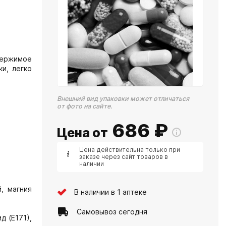
держимое
и, легко
Внешний вид упаковки может отличаться
от фото на сайте.
686
₽
Цена от
Цена действительна только при
заказе через сайт товаров в
наличии
, магния
В наличии в 1 аптеке
Самовывоз сегодня
д (Е171),