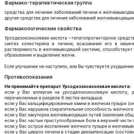
Фармако-терапевтическая группа
средства для лечения заболеваний печени и желчевыводящ
другие средства для лечения заболеваний желчевыводящих
Фармакологические свойства
Урсодезоксихолевая кислота – гепатопротекторное средств
синтез холестерина в печени, всасывание его в кише
растворимость в желчевыводящей системе, способствует 
образование и выделение желчи.
Если улучшение не наступило, или Вы чувствуете ухудшение
Противопоказания
Не принимайте препарат Урсодезоксихолевая кислота:
если у Вас аллергия на урсодезоксихолевую кислоту, 
перечисленные в разделе 6 листка-вкладыша;
если у Вас кальцифицированные камни в желчном пузыре (он
если у Вас нарушена сократительная способность желчного
если у Вас закупорка желчевыводящих путей (окклюзия обще
если у Вас частые приступообразные боли в верхней части 
если у Вас острое воспаление желчного пузыря и желчевыв
если у Вас цирроз печени в стадии декомпенсации (состоя