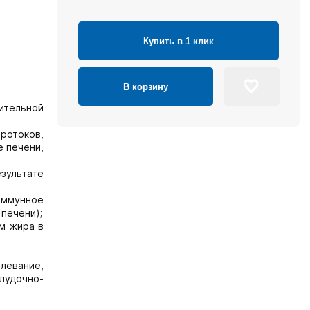
Купить в 1 клик
В корзину
ительной
ротоков,
 печени,
езультате
ммунное
печени);
м жира в
олевание,
лудочно-