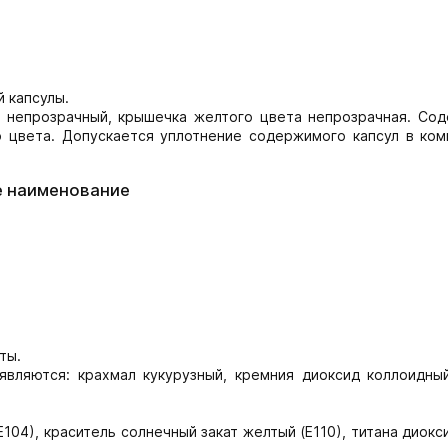
 капсулы.
 непрозрачный, крышечка желтого цвета непрозрачная. Со
о цвета. Допускается уплотнение содержимого капсул в комк
е наименование
ты.
вляются: крахмал кукурузный, кремния диоксид коллоидный
04), краситель солнечный закат желтый (Е110), титана диокси