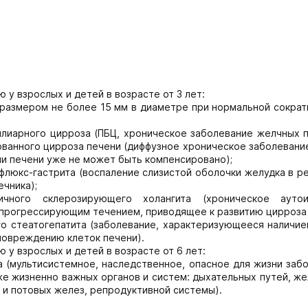
 у взрослых и детей в возрасте от 3 лет:
размером не более 15 мм в диаметре при нормальной сократ
илиарного цирроза (ПБЦ, хроническое заболевание желчных п
ванного цирроза печени (диффузное хроническое заболевание
ии печени уже не может быть компенсировано);
флюкс-гастрита (воспаление слизистой оболочки желудка в р
чника);
чного склерозирующего холангита (хроническое аутои
прогрессирующим течением, приводящее к развитию цирроза 
го стеатогепатита (заболевание, характеризующееся наличие
повреждению клеток печени).
 у взрослых и детей в возрасте от 6 лет:
 (мультисистемное, наследственное, опасное для жизни заб
е жизненно важных органов и систем: дыхательных путей, же
 и потовых желез, репродуктивной системы).