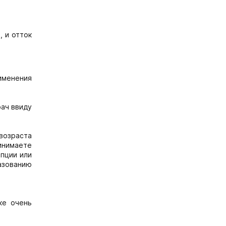
 и отток
именения
рач ввиду
возраста
инимаете
пции или
азованию
ке очень