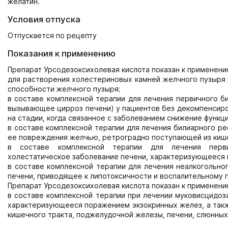
желатин.
Условия отпуска
Отпускается по рецепту
Показания к применению
Препарат Урсодезоксихолевая кислота показан к применению
для растворения холестериновых камней желчного пузыря 
способности желчного пузыря;
в составе комплексной терапии для лечения первичного б
вызывающее цирроз печени) у пациентов без декомпенсиро
на стадии, когда связанное с заболеванием снижение функц
в составе комплексной терапии для лечения билиарного ре
ее повреждения желчью, ретроградно поступающей из кише
в составе комплексной терапии для лечения перви
холестатическое заболевание печени, характеризующееся 
в составе комплексной терапии для лечения неалкогольно
печени, приводящее к липотоксичности и воспалительному 
Препарат Урсодезоксихолевая кислота показан к применению
в составе комплексной терапии при лечении муковисцидоза
характеризующееся поражением экзокринных желез, а такж
кишечного тракта, поджелудочной железы, печени, слюнных