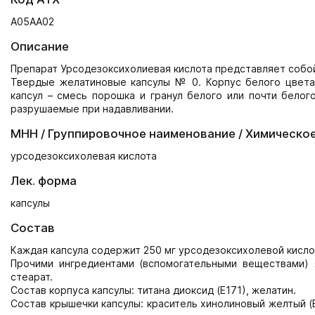
A05AA02
Описание
Препарат Урсодезоксихолиевая кислота представляет собой
Твердые желатиновые капсулы № 0. Корпус белого цвета
капсул – смесь порошка и гранул белого или почти белог
разрушаемые при надавливании.
МНН / Группировочное наименование / Химическо
урсодезоксихолевая кислота
Лек. форма
капсулы
Состав
Каждая капсула содержит 250 мг урсодезоксихолевой кисло
Прочими ингредиентами (вспомогательными веществами) я
стеарат.
Состав корпуса капсулы: титана диоксид (Е171), желатин.
Состав крышечки капсулы: краситель хинолиновый желтый (Е1