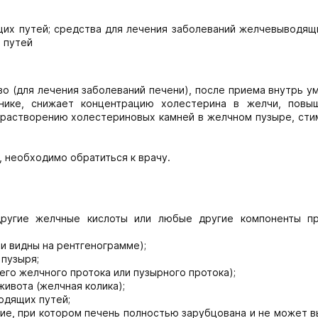
их путей; средства для лечения заболеваний желчевыводящи
 путей
о (для лечения заболеваний печени), после приема внутрь 
чнике, снижает концентрацию холестерина в желчи, повы
растворению холестериновых камней в желчном пузыре, сти
, необходимо обратиться к врачу.
другие желчные кислоты или любые другие компоненты пр
и видны на рентгенограмме);
 пузыря;
го желчного протока или пузырного протока);
живота (желчная колика);
одящих путей;
ние, при котором печень полностью зарубцована и не может 