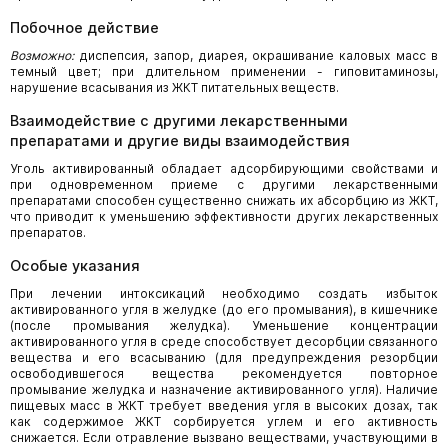
Побочное действие
Возможно:
диспепсия, запор, диарея, окрашивание каловых масс в
темный цвет; при длительном применении - гиповитаминозы,
нарушение всасывания из ЖКТ питательных веществ.
Взаимодействие с другими лекарственными
препаратами и другие виды взаимодействия
Уголь активированный обладает адсорбирующими свойствами и
при одновременном приеме с другими лекарственными
препаратами способен существенно снижать их абсорбцию из ЖКТ,
что приводит к уменьшению эффективности других лекарственных
препаратов.
Особые указания
При лечении интоксикаций необходимо создать избыток
активированного угля в желудке (до его промывания), в кишечнике
(после промывания желудка). Уменьшение концентрации
активированного угля в среде способствует десорбции связанного
вещества и его всасыванию (для предупреждения резорбции
освободившегося вещества рекомендуется повторное
промывание желудка и назначение активированного угля). Наличие
пищевых масс в ЖКТ требует введения угля в высоких дозах, так
как содержимое ЖКТ сорбируется углем и его активность
снижается. Если отравление вызвано веществами, участвующими в