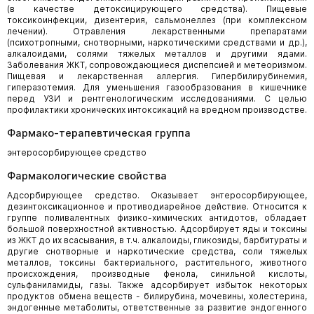
(в качестве детоксицирующего средства). Пищевые
токсикоинфекции, дизентерия, сальмонеллез (при комплексном
лечении). Отравления лекарственными препаратами
(психотропными, снотворными, наркотическими средствами и др.),
алкалоидами, солями тяжелых металлов и другими ядами.
Заболевания ЖКТ, сопровождающиеся диспепсией и метеоризмом.
Пищевая и лекарственная аллергия. Гипербилирубинемия,
гиперазотемия. Для уменьшения газообразования в кишечнике
перед УЗИ и рентгенологическим исследованиями. С целью
профилактики хронических интоксикаций на вредном производстве.
Фармако-терапевтическая группа
энтеросорбирующее средство
Фармакологические свойства
Адсорбирующее средство. Оказывает энтеросорбирующее,
дезинтоксикационное и противодиарейное действие. Относится к
группе поливалентных физико-химических антидотов, обладает
большой поверхностной активностью. Адсорбирует яды и токсины
из ЖКТ до их всасывания, в т.ч. алкалоиды, гликозиды, барбитураты и
другие снотворные и наркотические средства, соли тяжелых
металлов, токсины бактериального, растительного, животного
происхождения, производные фенола, синильной кислоты,
сульфаниламиды, газы. Также адсорбирует избыток некоторых
продуктов обмена веществ - билирубина, мочевины, холестерина,
эндогенные метаболиты, ответственные за развитие эндогенного