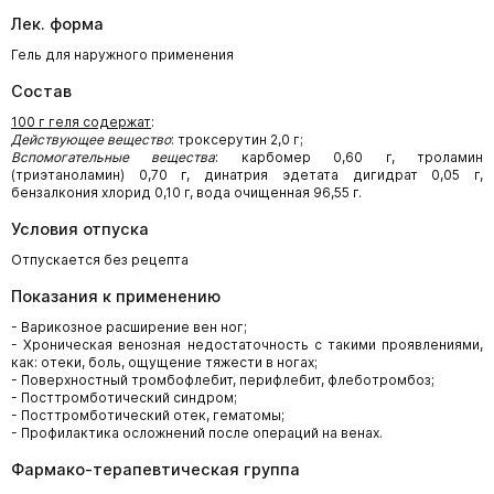
Лек. форма
Гель для наружного применения
Состав
100 г геля содержат
:
Действующее вещество
: троксерутин 2,0 г;
Вспомогательные вещества
: карбомер 0,60 г, троламин
(триэтаноламин) 0,70 г, динатрия эдетата дигидрат 0,05 г,
бензалкония хлорид 0,10 г, вода очищенная 96,55 г.
Условия отпуска
Отпускается без рецепта
Показания к применению
- Варикозное расширение вен ног;
- Хроническая венозная недостаточность с такими проявлениями,
как: отеки, боль, ощущение тяжести в ногах;
- Поверхностный тромбофлебит, перифлебит, флеботромбоз;
- Посттромботический синдром;
- Посттромботический отек, гематомы;
- Профилактика осложнений после операций на венах.
Фармако-терапевтическая группа