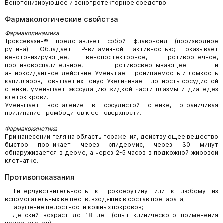
Венотонизирующее и венопротекторное средство
Фармакологические свойства
Фармакодинамика
Троксевазин® представляет собой флавоноид (производное
рутина). Обладает Р-витаминной активностью; оказывает
венотонизирующее, венопротекторное, противоотечное,
противовоспалительное, противосвертывающее и
антиоксидантное действие. Уменьшает проницаемость и ломкость
капилляров, повышает их тонус. Увеличивает плотность сосудистой
стенки, уменьшает экссудацию жидкой части плазмы и диапедез
клеток крови.
Уменьшает воспаление в сосудистой стенке, ограничивая
прилипание тромбоцитов к ее поверхности.
Фармакокинетика
При нанесении геля на область поражения, действующее вещество
быстро проникает через эпидермис, через 30 минут
обнаруживается в дерме, а через 2-5 часов в подкожной жировой
клетчатке.
Противопоказания
- Гиперчувствительность к троксерутину или к любому из
вспомогательных веществ, входящих в состав препарата;
- Нарушение целостности кожных покровов;
- Детский возраст до 18 лет (опыт клинического применения
недостаточен).