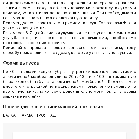
см (в зависимости от площади пораженной поверхности) наносят
тонким слоем на кожу на область поражения 2 раза в сутки утром и
вечером, мягко втирая до полного впитывания. При необходимости
гель можно наносить под окклюзионную повязку.
Рекомендуется сочетать с приемом капсул Троксевазин® для
усиления воздействия.
Если через 6-7 дней лечения улучшения не наступает или симптомы
усугубляются, или появляются новые симптомы, необходимо
проконсультироваться с врачом.
Применяйте препарат только согласно тем показаниям, тому
способу применения и в тех дозах, которые указаны в инструкции.
Форма выпуска
По 40 г в алюминиевую тубу е внутренним лаковым покрытием с
алюминиевой мембраной или по 20 г, 40 г или 100 г в ламинатную
(пластиковую) тубу с алюминиевой мембраной. Каждую тубу
вместе с инструкцией по медицинскому применению помещают в
картонную пачку, на которую дополнительно могут быть нанесены
защитные наклейки.
Производитель и принимающий претензии
БАЛКАНФАРМА - ТРОЯН АД