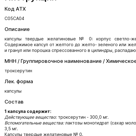
Код АТХ
С05СА04
Описание
капсулы твердые желатиновые № 0: корпус светло-жел
Содержимое капсул от желтого до желто- зеленого или жел
и гранул или порошка спрессованного в цилиндры, распада
МНН / Группировочное наименование / Химическо
троксерутин
Лек. форма
капсулы
Состав
1 капсула содержит:
Действующее вещество:
троксерутин - 300,0 мг.
Вспомогательные вещества:
лактозы моногидрат (сахар молоч
3,5 мг.
Капсулы твердые желатиновые № 0.