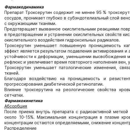
Фармакодинамика
Препарат Троксерутин содержит не менее 95 % троксерути
сосудов, проникает глубоко в субэндотелиальный слой вен
с окружающими тканями.
Предотвращает вызванное окислительными реакциями повр
в предотвращении и устранении окислительных свойств кис
окислительного воздействия гидроксильных радикалов.
Троксерутин уменьшает повышенную проницаемость кап
эффект является результатом подавления активирования и 
устойчивости к деформации, уменьшении высвобождения м
рефлюкс и увеличивает время повторного наполнения вен,
Троксерутин уменьшает патологические изменения, связ
тканей.
Благодаря воздействию на проницаемость и резистен
прогрессирования диабетической ретинопатии.
Влияние троксерутина на реологические свойства кро
сетчатки.
Фармакокинетика
Абсорбция
После приема внутрь препарата с радиоактивной меткой 
около 10-15%. Максимальная концентрация в плазме кро
концентрации остаются определяемыми, снижение концентр
Распределение