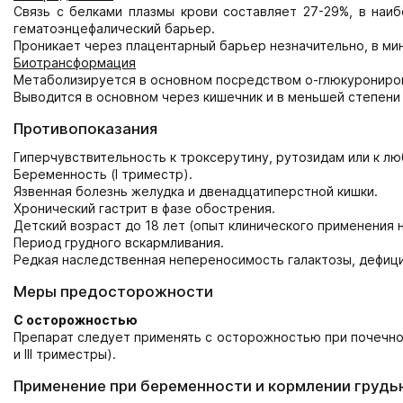
Связь с белками плазмы крови составляет 27-29%, в наиб
гематоэнцефалический барьер.
Проникает через плацентарный барьер незначительно, в ми
Биотрансформация
Метаболизируется в основном посредством о-глюкурониров
Выводится в основном через кишечник и в меньшей степени
Противопоказания
Гиперчувствительность к троксерутину, рутозидам или к л
Беременность (I триместр).
Язвенная болезнь желудка и двенадцатиперстной кишки.
Хронический гастрит в фазе обострения.
Детский возраст до 18 лет (опыт клинического применения 
Период грудного вскармливания.
Редкая наследственная непереносимость галактозы, дефици
Меры предосторожности
С осторожностью
Препарат следует применять с осторожностью при почечной
и III триместры).
Применение при беременности и кормлении грудь