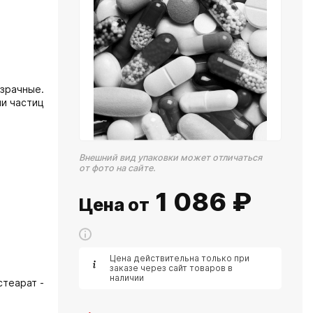
зрачные.
ми частиц
Внешний вид упаковки может отличаться
от фото на сайте.
1 086
₽
Цена от
Цена действительна только при
заказе через сайт товаров в
наличии
стеарат -