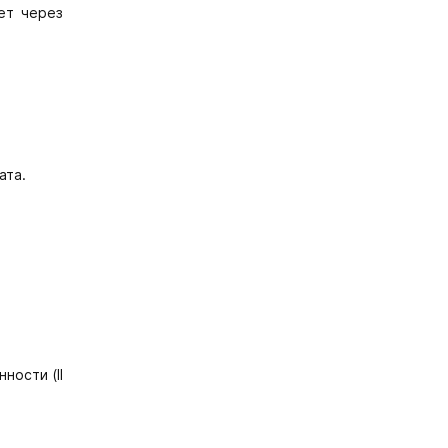
ет через
ата.
ности (II