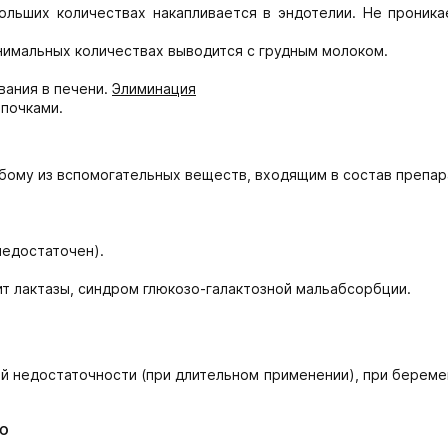
ольших количествах накапливается в эндотелии. Не проника
нимальных количествах выводится с грудным молоком.
ания в печени.
Элиминация
 почками.
юбому из вспомогательных веществ, входящим в состав препар
недостаточен).
т лактазы, синдром глюкозо-галактозной мальабсорбции.
 недостаточности (при длительном применении), при беремен
ю