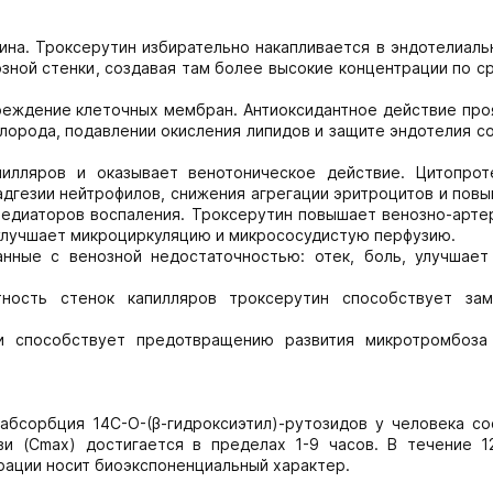
на. Троксерутин избирательно накапливается в эндотелиаль
озной стенки, создавая там более высокие концентрации по 
еждение клеточных мембран. Антиоксидантное действие про
лорода, подавлении окисления липидов и защите эндотелия с
илляров и оказывает венотоническое действие. Цитопрот
адгезии нейтрофилов, снижения агрегации эритроцитов и пов
едиаторов воспаления. Троксерутин повышает венозно-арте
 улучшает микроциркуляцию и микрососудистую перфузию.
анные с венозной недостаточностью: отек, боль, улучшает
тность стенок капилляров троксерутин способствует за
ви способствует предотвращению развития микротромбоза
абсорбция 14С-О-(β-гидроксиэтил)-рутозидов у человека со
ви (Сmах) достигается в пределах 1-9 часов. В течение 1
ации носит биоэкспоненциальный характер.