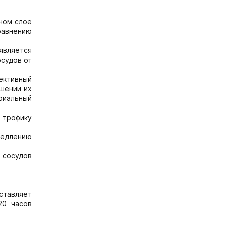
ном слое
сравнению
является
осудов от
ективный
ышении их
риальный
 трофику
медлению
 сосудов
ставляет
20 часов